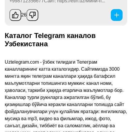
+998712356677Сайт: https://etln.uz/Мини-п...
26
Каталог Telegram каналов
Узбекистана
Uztelegram.com - ўзбек тилидаги Телеграм
каналларининг катта каталогидир. Сайтимизда 3000
мингга яқин телеграм каналлари ҳақида батафсил
маълумотларни топишингиз мумкин: канал номи,
ҳаволаси, таркиби ҳақида етарлича маълумотлар бор.
Каналлар турли рукнларга ажратилган бўлиб, бу
қизиқишлар бўйича керакли каналларни топишда сайт
фойдаланувчилари учун қулайлик яратади: янгиликлар,
мусиқа ва mp3, видео ва фильмлар, ижод, фото,
санъат, дизайн, тиббиёт ва саломатлик, аёллар ва