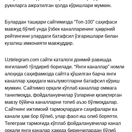
рукнларга ажратилган ҳолда кўришлари мумкин.
Булардан ташқари сайтимизда “Топ-100” саҳифаси
мавжуд бўлиб унда ўзбек каналларининг ҳаққоний
рейтингини улардаги батафсил ўзгаришлари билан
кузатиш имконияти мавжуддир.
Uztelegram.com сайти каталоги доимий равишда
янгиланиб тўлдириб борилади. “Янги каналлар” номли
алоҳида саҳифамизда сайтга қўшилган барча янги
каналлар ҳақидаги маълумотларни батафсил кўриш
мумкин. Сайтимиз орқали кўплаб каналлар оммага
танилмоқда, фойдаланувчилар ўзларини қизиқтирган
мавзу бўйича каналларни топиб аъзо бўлмоқдалар.
Сайтнинг ижтимоий тармоқлардаги саҳифалари ва
канали ҳам бор бўлиб, улар фаол иш олиб боряпти.
Телеграм тармоғида кўплаб фойдаланувчилар канал
орқали янги каналар ҳақида биринчилардан бўлиб