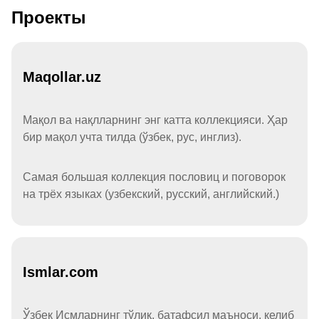
Проекты
Maqollar.uz
Мақол ва нақлларнинг энг катта коллекцияси. Ҳар
бир мақол учта тилда (ўзбек, рус, инглиз).
Самая большая коллекция пословиц и поговорок
на трёх языках (узбекский, русский, английский.)
Ismlar.com
Ўзбек Исмларнинг тўлиқ, батафсил маъноси, келиб