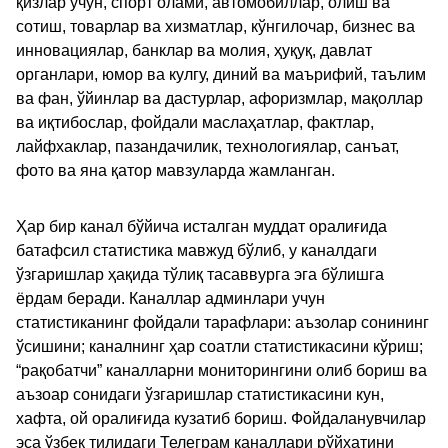
қизлар учун, спорт олами, автомобиллар, олиш ва
сотиш, товарлар ва хизматлар, кўнгилочар, бизнес ва
инновациялар, банклар ва молия, ҳуқуқ, давлат
органлари, юмор ва кулгу, диний ва маърифий, таълим
ва фан, ўйинлар ва дастурлар, афоризмлар, мақоллар
ва иқтибослар, фойдали маслаҳатлар, фактлар,
лайфхаклар, пазандачилик, технологиялар, санъат,
фото ва яна қатор мавзуларда жамланган.
Ҳар бир канал бўйича исталган муддат оралиғида
батафсил статистика мавжуд бўлиб, у каналдаги
ўзгаришлар ҳақида тўлиқ тасаввурга эга бўлишга
ёрдам беради. Каналлар админлари учун
статистиканинг фойдали тарафлари: аъзолар сонининг
ўсишини; каналнинг ҳар соатли статистикасини кўриш;
“рақобатчи” каналларни мониторингини олиб бориш ва
аъзоар сонидаги ўзгаришлар статистикасини кун,
хафта, ой оралиғида кузатиб бориш. Фойдаланувчилар
эса ўзбек тилидаги Телеграм каналлари рўйхатини