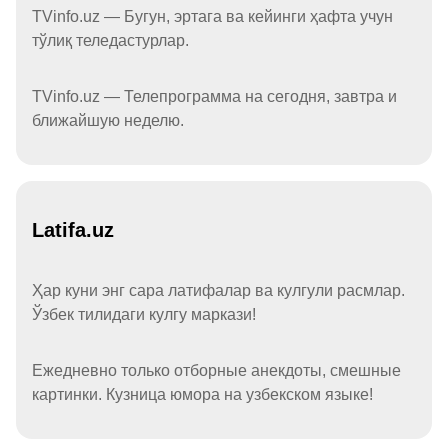
TVinfo.uz — Бугун, эртага ва кейинги ҳафта учун
тўлиқ теледастурлар.
TVinfo.uz — Телепрограмма на сегодня, завтра и
ближайшую неделю.
Latifa.uz
Ҳар куни энг сара латифалар ва кулгули расмлар.
Ўзбек тилидаги кулгу маркази!
Ежедневно только отборные анекдоты, смешные
картинки. Кузница юмора на узбекском языке!