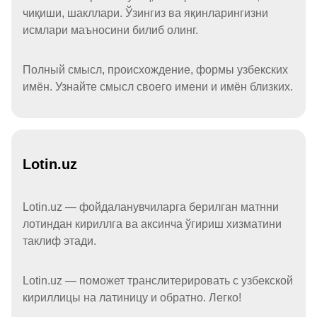
чиқиши, шакллари. Ўзингиз ва яқинларингизни
исмлари маъносини билиб олинг.
Полный смысл, происхождение, формы узбекских
имён. Узнайте смысл своего имени и имён близких.
Lotin.uz
Lotin.uz — фойдаланувчиларга берилган матнни
лотиндан кириллга ва аксинча ўгириш хизматини
таклиф этади.
Lotin.uz — поможет транслитерировать с узбекской
кириллицы на латиницу и обратно. Легко!