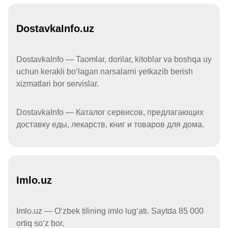
DostavkaInfo.uz
DostavkaInfo — Taomlar, dorilar, kitoblar va boshqa uy
uchun kerakli boʻlagan narsalarni yetkazib berish
xizmatlari bor servislar.
DostavkaInfo — Каталог сервисов, предлагающих
доставку еды, лекарств, книг и товаров для дома.
Imlo.uz
Imlo.uz — Oʻzbek tilining imlo lugʻati. Saytda 85 000
ortiq soʻz bor.