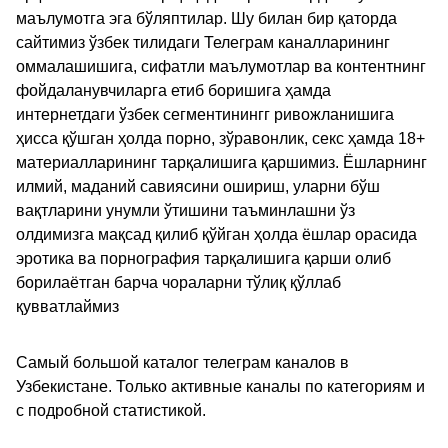
маълумотга эга бўляптилар. Шу билан бир қаторда
сайтимиз ўзбек тилидаги Телеграм каналларининг
оммалашишига, сифатли маълумотлар ва контентнинг
фойдаланувчиларга етиб боришига ҳамда
интернетдаги ўзбек сегментинингг ривожланишига
ҳисса қўшган ҳолда порно, зўравонлик, секс ҳамда 18+
материалларининг тарқалишига қаршимиз. Ёшларнинг
илмий, маданий савиясини ошириш, уларни бўш
вақтларини унумли ўтишини таъминлашни ўз
олдимизга мақсад қилиб қўйган ҳолда ёшлар орасида
эротика ва порнография тарқалишига қарши олиб
борилаётган барча чораларни тўлиқ қўллаб
қувватлаймиз
Самый большой каталог телеграм каналов в
Узбекистане. Только активные каналы по категориям и
с подробной статистикой.