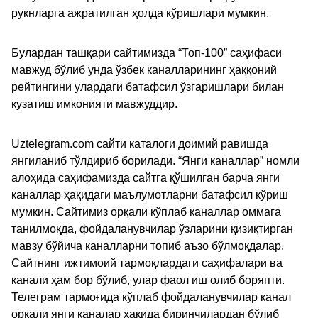
рукнларга ажратилган ҳолда кўришлари мумкин.
Булардан ташқари сайтимизда “Топ-100” саҳифаси
мавжуд бўлиб унда ўзбек каналларининг ҳаққоний
рейтингини улардаги батафсил ўзгаришлари билан
кузатиш имконияти мавжуддир.
Uztelegram.com сайти каталоги доимий равишда
янгиланиб тўлдириб борилади. “Янги каналлар” номли
алоҳида саҳифамизда сайтга қўшилган барча янги
каналлар ҳақидаги маълумотларни батафсил кўриш
мумкин. Сайтимиз орқали кўплаб каналлар оммага
танилмоқда, фойдаланувчилар ўзларини қизиқтирган
мавзу бўйича каналларни топиб аъзо бўлмоқдалар.
Сайтнинг ижтимоий тармоқлардаги саҳифалари ва
канали ҳам бор бўлиб, улар фаол иш олиб боряпти.
Телеграм тармоғида кўплаб фойдаланувчилар канал
орқали янги каналар ҳақида биринчилардан бўлиб