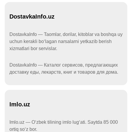
DostavkaInfo.uz
DostavkaInfo — Taomlar, dorilar, kitoblar va boshqa uy
uchun kerakli boʻlagan narsalarni yetkazib berish
xizmatlari bor servislar.
DostavkaInfo — Каталог сервисов, предлагающих
доставку еды, лекарств, книг и товаров для дома.
Imlo.uz
Imlo.uz — Oʻzbek tilining imlo lugʻati. Saytda 85 000
ortiq soʻz bor.