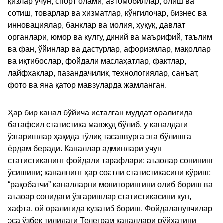
қизлар учун, спорт олами, автомобиллар, олиш ва
сотиш, товарлар ва хизматлар, кўнгилочар, бизнес ва
инновациялар, банклар ва молия, ҳуқуқ, давлат
органлари, юмор ва кулгу, диний ва маърифий, таълим
ва фан, ўйинлар ва дастурлар, афоризмлар, мақоллар
ва иқтибослар, фойдали маслаҳатлар, фактлар,
лайфхаклар, пазандачилик, технологиялар, санъат,
фото ва яна қатор мавзуларда жамланган.
Ҳар бир канал бўйича исталган муддат оралиғида
батафсил статистика мавжуд бўлиб, у каналдаги
ўзгаришлар ҳақида тўлиқ тасаввурга эга бўлишга
ёрдам беради. Каналлар админлари учун
статистиканинг фойдали тарафлари: аъзолар сонининг
ўсишини; каналнинг ҳар соатли статистикасини кўриш;
“рақобатчи” каналларни мониторингини олиб бориш ва
аъзоар сонидаги ўзгаришлар статистикасини кун,
хафта, ой оралиғида кузатиб бориш. Фойдаланувчилар
эса ўзбек тилидаги Телеграм каналлари рўйхатини