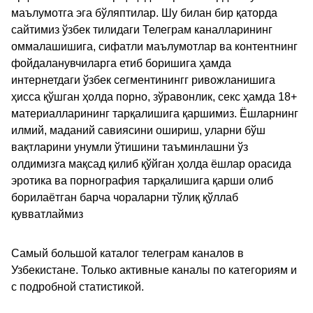
маълумотга эга бўляптилар. Шу билан бир қаторда
сайтимиз ўзбек тилидаги Телеграм каналларининг
оммалашишига, сифатли маълумотлар ва контентнинг
фойдаланувчиларга етиб боришига ҳамда
интернетдаги ўзбек сегментинингг ривожланишига
ҳисса қўшган ҳолда порно, зўравонлик, секс ҳамда 18+
материалларининг тарқалишига қаршимиз. Ёшларнинг
илмий, маданий савиясини ошириш, уларни бўш
вақтларини унумли ўтишини таъминлашни ўз
олдимизга мақсад қилиб қўйган ҳолда ёшлар орасида
эротика ва порнография тарқалишига қарши олиб
борилаётган барча чораларни тўлиқ қўллаб
қувватлаймиз
Самый большой каталог телеграм каналов в
Узбекистане. Только активные каналы по категориям и
с подробной статистикой.