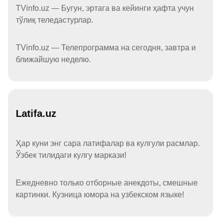
TVinfo.uz — Бугун, эртага ва кейинги ҳафта учун
тўлиқ теледастурлар.
TVinfo.uz — Телепрограмма на сегодня, завтра и
ближайшую неделю.
Latifa.uz
Ҳар куни энг сара латифалар ва кулгули расмлар.
Ўзбек тилидаги кулгу маркази!
Ежедневно только отборные анекдоты, смешные
картинки. Кузница юмора на узбекском языке!