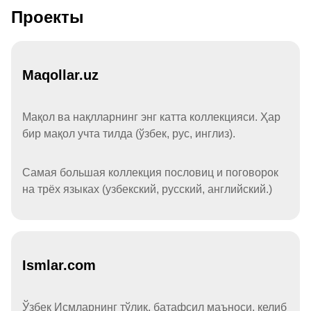
Проекты
Maqollar.uz
Мақол ва нақлларнинг энг катта коллекцияси. Ҳар
бир мақол учта тилда (ўзбек, рус, инглиз).
Самая большая коллекция пословиц и поговорок
на трёх языках (узбекский, русский, английский.)
Ismlar.com
Ўзбек Исмларнинг тўлиқ, батафсил маъноси, келиб