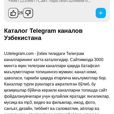
+998712356677Сайт: https://etln.uz/Мини-п...
26
Каталог Telegram каналов
Узбекистана
Uztelegram.com - ўзбек тилидаги Телеграм
каналларининг катта каталогидир. Сайтимизда 3000
мингга яқин телеграм каналлари ҳақида батафсил
маълумотларни топишингиз мумкин: канал номи,
ҳаволаси, таркиби ҳақида етарлича маълумотлар бор.
Каналлар турли рукнларга ажратилган бўлиб, бу
қизиқишлар бўйича керакли каналларни топишда сайт
фойдаланувчилари учун қулайлик яратади: янгиликлар,
мусиқа ва mp3, видео ва фильмлар, ижод, фото,
санъат, дизайн, тиббиёт ва саломатлик, аёллар ва