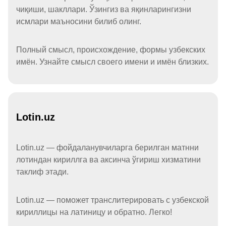
чиқиши, шакллари. Ўзингиз ва яқинларингизни
исмлари маъносини билиб олинг.
Полный смысл, происхождение, формы узбекских
имён. Узнайте смысл своего имени и имён близких.
Lotin.uz
Lotin.uz — фойдаланувчиларга берилган матнни
лотиндан кириллга ва аксинча ўгириш хизматини
таклиф этади.
Lotin.uz — поможет транслитерировать с узбекской
кириллицы на латиницу и обратно. Легко!