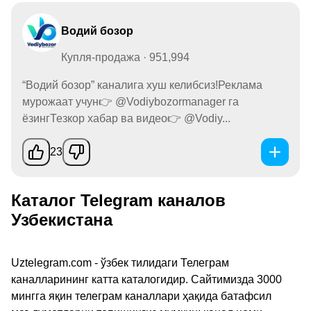
Водий бозор
Купля-продажа · 951,994
“Водий бозор” каналига хуш келибсиз!Реклама
мурожаат учун👉 @Vodiybozormanager га
ёзингТезкор хабар ва видео👉 @Vodiy...
23
Каталог Telegram каналов
Узбекистана
Uztelegram.com - ўзбек тилидаги Телеграм
каналларининг катта каталогидир. Сайтимизда 3000
мингга яқин телеграм каналлари ҳақида батафсил