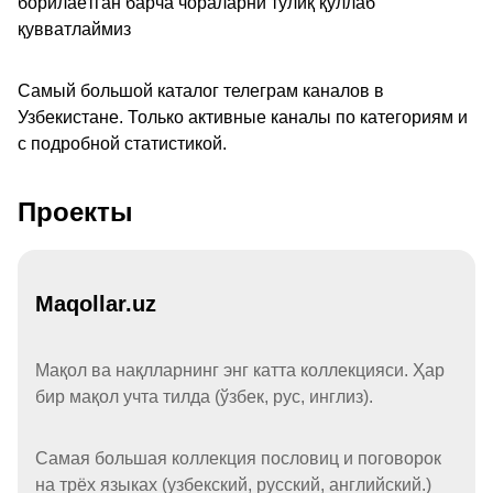
борилаётган барча чораларни тўлиқ қўллаб
қувватлаймиз
Самый большой каталог телеграм каналов в
Узбекистане. Только активные каналы по категориям и
с подробной статистикой.
Проекты
Maqollar.uz
Мақол ва нақлларнинг энг катта коллекцияси. Ҳар
бир мақол учта тилда (ўзбек, рус, инглиз).
Самая большая коллекция пословиц и поговорок
на трёх языках (узбекский, русский, английский.)