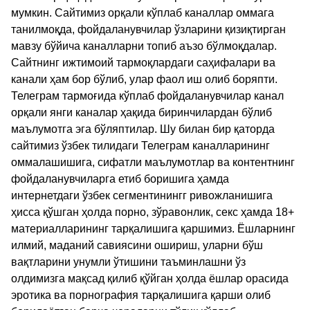
мумкин. Сайтимиз орқали кўплаб каналлар оммага
танилмоқда, фойдаланувчилар ўзларини қизиқтирган
мавзу бўйича каналларни топиб аъзо бўлмоқдалар.
Сайтнинг ижтимоий тармоқлардаги саҳифалари ва
канали ҳам бор бўлиб, улар фаол иш олиб боряпти.
Телеграм тармоғида кўплаб фойдаланувчилар канал
орқали янги каналар ҳақида биринчилардан бўлиб
маълумотга эга бўляптилар. Шу билан бир қаторда
сайтимиз ўзбек тилидаги Телеграм каналларининг
оммалашишига, сифатли маълумотлар ва контентнинг
фойдаланувчиларга етиб боришига ҳамда
интернетдаги ўзбек сегментинингг ривожланишига
ҳисса қўшган ҳолда порно, зўравонлик, секс ҳамда 18+
материалларининг тарқалишига қаршимиз. Ёшларнинг
илмий, маданий савиясини ошириш, уларни бўш
вақтларини унумли ўтишини таъминлашни ўз
олдимизга мақсад қилиб қўйган ҳолда ёшлар орасида
эротика ва порнография тарқалишига қарши олиб