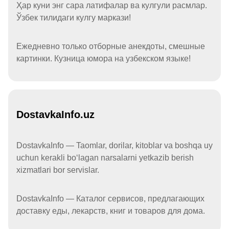
Ҳар куни энг сара латифалар ва кулгули расмлар.
Ўзбек тилидаги кулгу маркази!
Ежедневно только отборные анекдоты, смешные
картинки. Кузница юмора на узбекском языке!
DostavkaInfo.uz
DostavkaInfo — Taomlar, dorilar, kitoblar va boshqa uy
uchun kerakli boʻlagan narsalarni yetkazib berish
xizmatlari bor servislar.
DostavkaInfo — Каталог сервисов, предлагающих
доставку еды, лекарств, книг и товаров для дома.