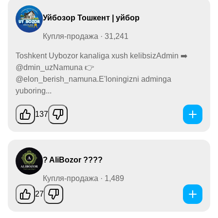
Уйбозор Тошкент | уйбор
Купля-продажа · 31,241
Toshkent Uybozor kanaliga xush kelibsizAdmin ➡️
@dmin_uzNamuna 👉
@elon_berish_namuna.E'loningizni adminga
yuboring...
137
? AliBozor ????
Купля-продажа · 1,489
27