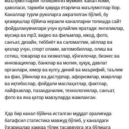
маълумотларни топишингиз мумкин: канал номи,
ҳаволаси, таркиби ҳақида етарлича маълумотлар бор.
Каналлар турли рукнларга ажратилган бўлиб, бу
қизиқишлар бўйича керакли каналларни топишда сайт
фойдаланувчилари учун қулайлик яратади: янгиликлар,
мусиқа ва mp3, видео ва фильмлар, ижод, фото,
санъат, дизайн, тиббиёт ва саломатлик, аёллар ва
қизлар учун, спорт олами, автомобиллар, олиш ва
сотиш, товарлар ва хизматлар, кўнгилочар, бизнес ва
инновациялар, банклар ва молия, ҳуқуқ, давлат
органлари, юмор ва кулгу, диний ва маърифий, таълим
ва фан, ўйинлар ва дастурлар, афоризмлар, мақоллар
ва иқтибослар, фойдали маслаҳатлар, фактлар,
лайфхаклар, пазандачилик, технологиялар, санъат,
фото ва яна қатор мавзуларда жамланган.
Ҳар бир канал бўйича исталган муддат оралиғида
батафсил статистика мавжуд бўлиб, у каналдаги
ўзгаришлар ҳақида тўлиқ тасаввурга эга бўлишга