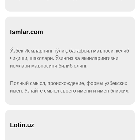
Ismlar.com
Ўзбек Исмларнинг тўлиқ, батафсил маъноси, келиб
чиқиши, шакллари. Ўзингиз ва яқинларингизни
исмлари маъносини билиб олинг.
Полный смысл, происхождение, формы узбекских
имён. Узнайте смысл своего имени и имён близких.
Lotin.uz