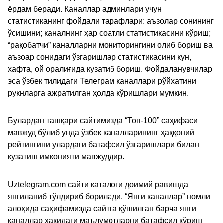
ёрдам беради. Каналлар админлари учун
статистиканинг фойдали тарафлари: аъзолар сонининг
ўсишини; каналнинг ҳар соатли статистикасини кўриш;
“рақобатчи” каналларни мониторингини олиб бориш ва
аъзоар сонидаги ўзгаришлар статистикасини кун,
хафта, ой оралиғида кузатиб бориш. Фойдаланувчилар
эса ўзбек тилидаги Телеграм каналлари рўйхатини
рукнларга ажратилган ҳолда кўришлари мумкин.
Булардан ташқари сайтимизда “Топ-100” саҳифаси
мавжуд бўлиб унда ўзбек каналларининг ҳаққоний
рейтингини улардаги батафсил ўзгаришлари билан
кузатиш имконияти мавжуддир.
Uztelegram.com сайти каталоги доимий равишда
янгиланиб тўлдириб борилади. “Янги каналлар” номли
алоҳида саҳифамизда сайтга қўшилган барча янги
каналлар ҳақидаги маълумотларни батафсил кўриш