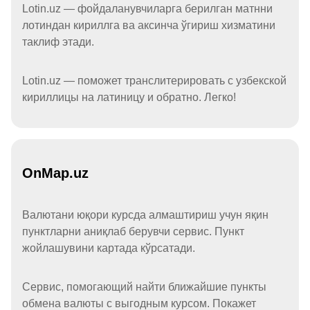
Lotin.uz — фойдаланувчиларга берилган матнни
лотиндан кириллга ва аксинча ўгириш хизматини
таклиф этади.
Lotin.uz — поможет транслитерировать с узбекской
кириллицы на латиницу и обратно. Легко!
OnMap.uz
Валютани юқори курсда алмаштириш учун яқин
пунктларни аниқлаб берувчи сервис. Пункт
жойлашувини картада кўрсатади.
Сервис, помогающий найти ближайшие пункты
обмена валюты с выгодным курсом. Покажет