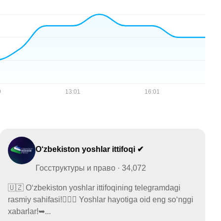
O‘zbekiston yoshlar ittifoqi ✔
Госструктуры и право · 34,072
🇺🇿 O‘zbekiston yoshlar ittifoqining telegramdagi
rasmiy sahifasi!🙋🏻‍♂️ Yoshlar hayotiga oid eng so‘nggi
xabarlar!➥...