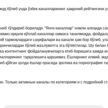
жуд бўлиб унда ўзбек каналларининг ҳаққоний рейтингини 
ниб тўлдириб борилади. “Янги каналлар” номли алоҳида са
имиз орқали кўплаб каналлар оммага танилмоқда, фойдала
ий тармоқлардаги саҳифалари ва канали ҳам бор бўлиб, ул
ринчилардан бўлиб маълумотга эга бўляптилар. Шу билан б
а контентнинг фойдаланувчиларга етиб боришига ҳамда ин
ериалларининг тарқалишига қаршимиз. Ёшларнинг илмий, м
иб қўйган ҳолда ёшлар орасида эротика ва порнография т
е. Только активные каналы по категориям и с подробной ст