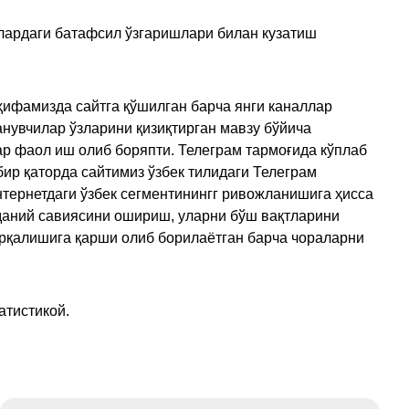
улардаги батафсил ўзгаришлари билан кузатиш
ҳифамизда сайтга қўшилган барча янги каналлар
нувчилар ўзларини қизиқтирган мавзу бўйича
ар фаол иш олиб боряпти. Телеграм тармоғида кўплаб
ир қаторда сайтимиз ўзбек тилидаги Телеграм
тернетдаги ўзбек сегментинингг ривожланишига ҳисса
аданий савиясини ошириш, уларни бўш вақтларини
арқалишига қарши олиб борилаётган барча чораларни
атистикой.