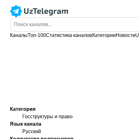
Каналы
Топ-100
Статистика
каналов
Категории
Новости
U
Категория
Госструктуры и право
Язык канала
Русский
Количество подписчиков