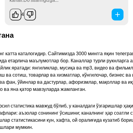
kanali.Do'stlaringizga...
4
тана
инг катта каталогидир. Сайтимизда 3000 мингга яқин телег
қида етарлича маълумотлар бор. Каналлар турли рукнларга 
ик яратади: янгиликлар, мусиқа ва mp3, видео ва фильмлар
иш ва сотиш, товарлар ва хизматлар, кўнгилочар, бизнес ва 
 ва фан, ўйинлар ва дастурлар, афоризмлар, мақоллар ва и
то ва яна қатор мавзуларда жамланган.
сил статистика мавжуд бўлиб, у каналдаги ўзгаришлар ҳақи
флари: аъзолар сонининг ўсишини; каналнинг ҳар соатли с
лар статистикасини кун, хафта, ой оралиғида кузатиб бори
ишлари мумкин.