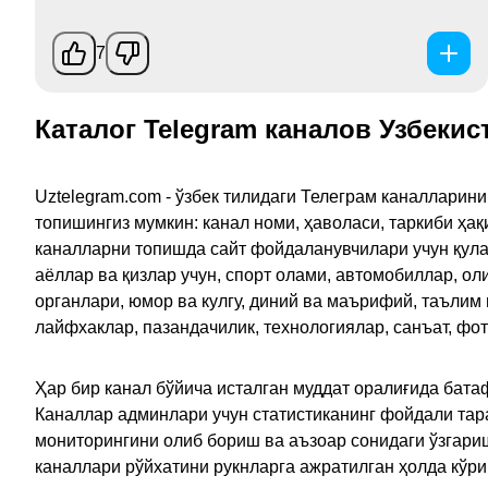
7
Каталог Telegram каналов Узбекис
Uztelegram.com - ўзбек тилидаги Телеграм каналларин
топишингиз мумкин: канал номи, ҳаволаси, таркиби ҳа
каналларни топишда сайт фойдаланувчилари учун қулайл
аёллар ва қизлар учун, спорт олами, автомобиллар, ол
органлари, юмор ва кулгу, диний ва маърифий, таълим
лайфхаклар, пазандачилик, технологиялар, санъат, фо
Ҳар бир канал бўйича исталган муддат оралиғида батаф
Каналлар админлари учун статистиканинг фойдали тара
мониторингини олиб бориш ва аъзоар сонидаги ўзгариш
каналлари рўйхатини рукнларга ажратилган ҳолда кўр