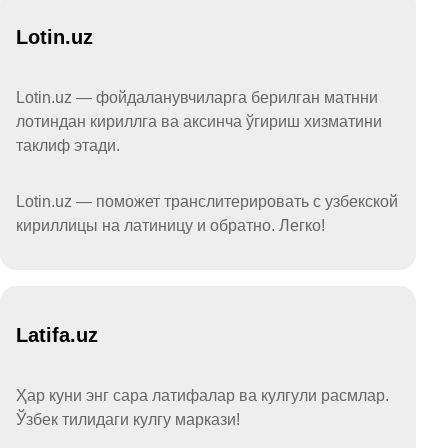
Lotin.uz
Lotin.uz — фойдаланувчиларга берилган матнни
лотиндан кириллга ва аксинча ўгириш хизматини
таклиф этади.
Lotin.uz — поможет транслитерировать с узбекской
кириллицы на латиницу и обратно. Легко!
Latifa.uz
Ҳар куни энг сара латифалар ва кулгули расмлар.
Ўзбек тилидаги кулгу маркази!