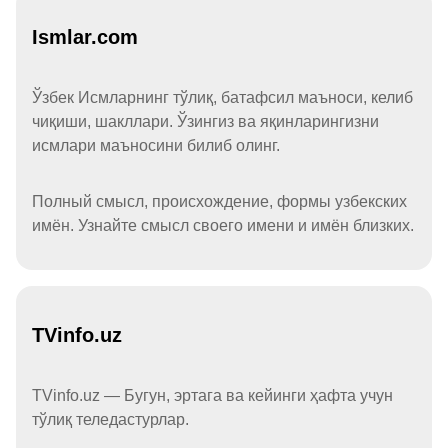
Ismlar.com
Ўзбек Исмларнинг тўлиқ, батафсил маъноси, келиб
чиқиши, шакллари. Ўзингиз ва яқинларингизни
исмлари маъносини билиб олинг.
Полный смысл, происхождение, формы узбекских
имён. Узнайте смысл своего имени и имён близких.
TVinfo.uz
TVinfo.uz — Бугун, эртага ва кейинги ҳафта учун
тўлиқ теледастурлар.