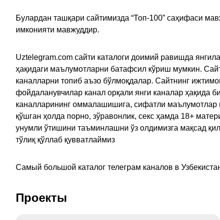
Булардан ташқари сайтимизда “Топ-100” саҳифаси мав
имконияти мавжуддир.
Uztelegram.com сайти каталоги доимий равишда янгила
ҳақидаги маълумотларни батафсил кўриш мумкин. Сайт
каналларни топиб аъзо бўлмоқдалар. Сайтнинг ижтимо
фойдаланувчилар канал орқали янги каналар ҳақида би
каналларининг оммалашишига, сифатли маълумотлар в
қўшган ҳолда порно, зўравонлик, секс ҳамда 18+ мат
унумли ўтишини таъминлашни ўз олдимизга мақсад қил
тўлиқ қўллаб қувватлаймиз
Самый большой каталог телеграм каналов в Узбекистан
Проекты