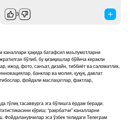
3
рам каналлари ҳақида батафсил маълумотларни
ажратилган бўлиб, бу қизиқишлар бўйича керакли
, ижод, фото, санъат, дизайн, тиббиёт ва саломатлик,
инновациялар, банклар ва молия, ҳуқуқ, давлат
қтибослар, фойдали маслаҳатлар, фактлар,
да тўлиқ тасаввурга эга бўлишга ёрдам беради.
татистикасини кўриш; “рақобатчи” каналларни
ш. Фойдаланувчилар эса ўзбек тилидаги Телеграм