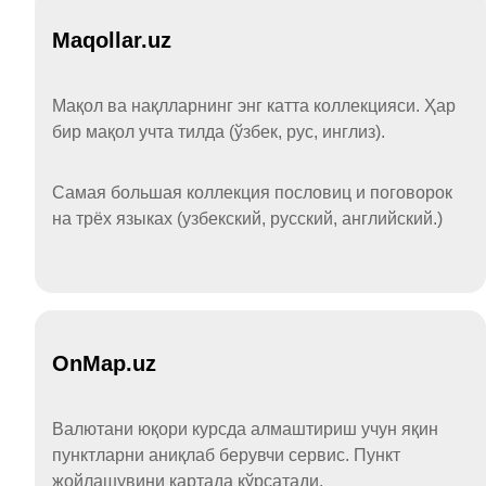
Maqollar.uz
Мақол ва нақлларнинг энг катта коллекцияси. Ҳар
бир мақол учта тилда (ўзбек, рус, инглиз).
Самая большая коллекция пословиц и поговорок
на трёх языках (узбекский, русский, английский.)
OnMap.uz
Валютани юқори курсда алмаштириш учун яқин
пунктларни аниқлаб берувчи сервис. Пункт
жойлашувини картада кўрсатади.