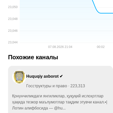
Похожие каналы
Huquqiy axborot ✔
Госструктуры и право · 223,313
Қонунчиликдаги янгиликлар, ҳуқуқий ислоҳотлар
ҳақида тезкор маълумотлар тақдим этувчи канал.▪️|
Лотин алифбосида — @hu...