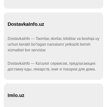
DostavkaInfo.uz
DostavkaInfo — Taomlar, dorilar, kitoblar va boshqa uy
uchun kerakli boʻlagan narsalarni yetkazib berish
xizmatlari bor servislar.
DostavkaInfo — Каталог сервисов, предлагающих
доставку еды, лекарств, книг и товаров для дома.
Imlo.uz