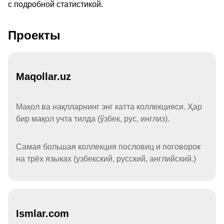
с подробной статистикой.
Проекты
Maqollar.uz
Мақол ва нақлларнинг энг катта коллекцияси. Ҳар
бир мақол учта тилда (ўзбек, рус, инглиз).
Самая большая коллекция пословиц и поговорок
на трёх языках (узбекский, русский, английский.)
Ismlar.com