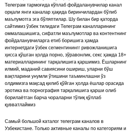
Телеграм тармоғида кўплаб фойдаланувчилар канал
орқали янги каналар ҳақида биринчилардан бўлиб
маълумотга эга бўляптилар. Шу билан бир қаторда
сайтимиз ўзбек тилидаги Телеграм каналларининг
оммалашишига, сифатли маълумотлар ва контентнинг
фойдаланувчиларга етиб боришига ҳамда
интернетдаги ўзбек сегментинингг ривожланишига
ҳисса қўшган ҳолда порно, зўравонлик, секс ҳамда 18+
материалларининг тарқалишига қаршимиз. Ёшларнинг
илмий, маданий савиясини ошириш, уларни бўш
вақтларини унумли ўтишини таъминлашни ўз
олдимизга мақсад қилиб қўйган ҳолда ёшлар орасида
эротика ва порнография тарқалишига қарши олиб
борилаётган барча чораларни тўлиқ қўллаб
қувватлаймиз
Самый большой каталог телеграм каналов в
Узбекистане. Только активные каналы по категориям и