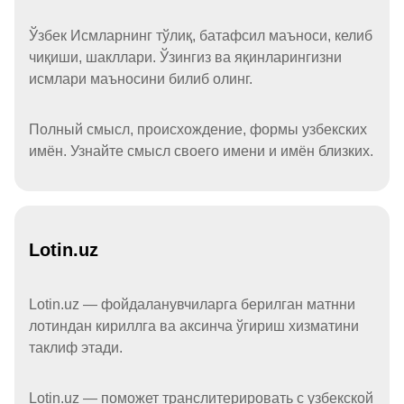
Ўзбек Исмларнинг тўлиқ, батафсил маъноси, келиб
чиқиши, шакллари. Ўзингиз ва яқинларингизни
исмлари маъносини билиб олинг.
Полный смысл, происхождение, формы узбекских
имён. Узнайте смысл своего имени и имён близких.
Lotin.uz
Lotin.uz — фойдаланувчиларга берилган матнни
лотиндан кириллга ва аксинча ўгириш хизматини
таклиф этади.
Lotin.uz — поможет транслитерировать с узбекской