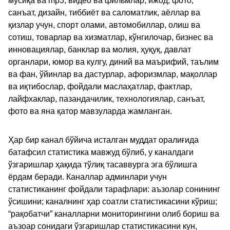
мусиқа ва mp3, видео ва фильмлар, ижод, фото,
санъат, дизайн, тиббиёт ва саломатлик, аёллар ва
қизлар учун, спорт олами, автомобиллар, олиш ва
сотиш, товарлар ва хизматлар, кўнгилочар, бизнес ва
инновациялар, банклар ва молия, ҳуқуқ, давлат
органлари, юмор ва кулгу, диний ва маърифий, таълим
ва фан, ўйинлар ва дастурлар, афоризмлар, мақоллар
ва иқтибослар, фойдали маслаҳатлар, фактлар,
лайфхаклар, пазандачилик, технологиялар, санъат,
фото ва яна қатор мавзуларда жамланган.
Ҳар бир канал бўйича исталган муддат оралиғида
батафсил статистика мавжуд бўлиб, у каналдаги
ўзгаришлар ҳақида тўлиқ тасаввурга эга бўлишга
ёрдам беради. Каналлар админлари учун
статистиканинг фойдали тарафлари: аъзолар сонининг
ўсишини; каналнинг ҳар соатли статистикасини кўриш;
“рақобатчи” каналларни мониторингини олиб бориш ва
аъзоар сонидаги ўзгаришлар статистикасини кун,