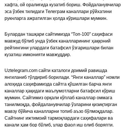
хафта, ой оралиғида кузатиб бориш. Фойдаланувчилар
эса ўзбек тилидаги Телеграм каналлари рўйхатини
рукнларга ажратилган ҳолда кўришлари мумкин.
Булардан ташқари сайтимизда “Топ-100” саҳифаси
мавжуд бўлиб унда ўзбек каналларининг ҳаққоний
рейтингини улардаги батафсил ўзгаришлари билан
кузатиш имконияти мавжуддир.
Uztelegram.com сайти каталоги доимий равишда
янгиланиб тўлдириб борилади. “Янги каналлар” номли
алоҳида саҳифамизда сайтга қўшилган барча янги
каналлар ҳақидаги маълумотларни батафсил кўриш
мумкин. Сайтимиз орқали кўплаб каналлар оммага
танилмоқда, фойдаланувчилар ўзларини қизиқтирган
мавзу бўйича каналларни топиб аъзо бўлмоқдалар.
Сайтнинг ижтимоий тармоқлардаги саҳифалари ва
канали ҳам бор бўлиб, улар фаол иш олиб боряпти.