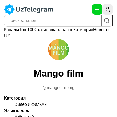
Каналы
Топ-100
Статистика
каналов
Категории
Новости
UZ
Mango film
@mangofilm_org
Категория
Видео и фильмы
Язык канала
Узбекский