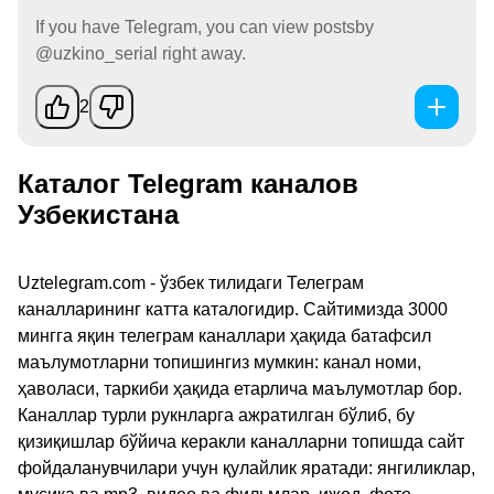
If you have Telegram, you can view postsby
@uzkino_serial right away.
2
Каталог Telegram каналов
Узбекистана
Uztelegram.com - ўзбек тилидаги Телеграм
каналларининг катта каталогидир. Сайтимизда 3000
мингга яқин телеграм каналлари ҳақида батафсил
маълумотларни топишингиз мумкин: канал номи,
ҳаволаси, таркиби ҳақида етарлича маълумотлар бор.
Каналлар турли рукнларга ажратилган бўлиб, бу
қизиқишлар бўйича керакли каналларни топишда сайт
фойдаланувчилари учун қулайлик яратади: янгиликлар,