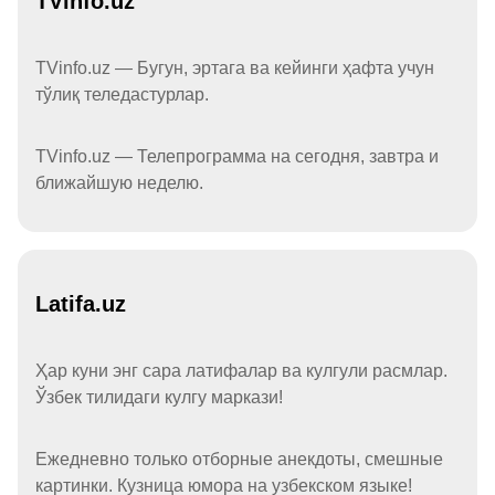
TVinfo.uz
TVinfo.uz — Бугун, эртага ва кейинги ҳафта учун
тўлиқ теледастурлар.
TVinfo.uz — Телепрограмма на сегодня, завтра и
ближайшую неделю.
Latifa.uz
Ҳар куни энг сара латифалар ва кулгули расмлар.
Ўзбек тилидаги кулгу маркази!
Ежедневно только отборные анекдоты, смешные
картинки. Кузница юмора на узбекском языке!