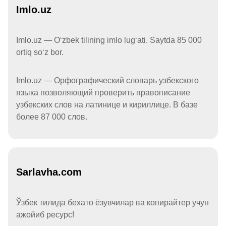
Imlo.uz
Imlo.uz — Oʻzbek tilining imlo lugʻati. Saytda 85 000
ortiq soʻz bor.
Imlo.uz — Орфографический словарь узбекского
языка позволяющий проверить правописание
узбекских слов на латинице и кириллице. В базе
более 87 000 слов.
Sarlavha.com
Ўзбек тилида бехато ёзувчилар ва копирайтер учун
ажойиб ресурс!