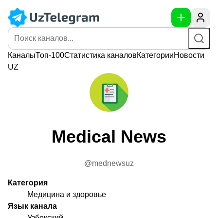
Каналы
Топ-100
Статистика
каналов
Категории
Новости
UZ
Medical News
@mednewsuz
Категория
Медицина и здоровье
Язык канала
Узбекский