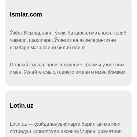
Ismlar.com
Ўзбек Исмларнинг тўлиқ, батафсил маъноси, келиб
чиқиши, шакллари. Ўзингиз ва яқинларингизни
исмлари маъносини билиб олинг.
Полный смысл, происхождение, формы узбекских
имён. Узнайте смысл своего имени и имён близких.
Lotin.uz
Lotin.uz — фойдаланувчиларга берилган матнни
лотиндан кириллга ва аксинча ўгириш хизматини