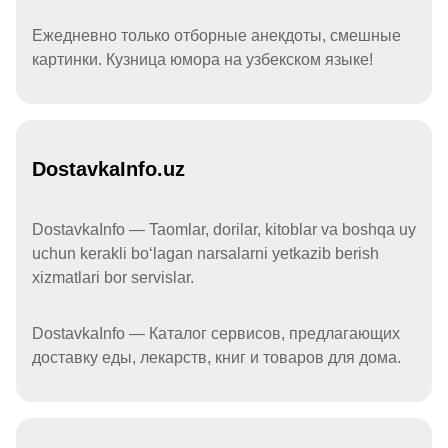
Ежедневно только отборные анекдоты, смешные
картинки. Кузница юмора на узбекском языке!
DostavkaInfo.uz
DostavkaInfo — Taomlar, dorilar, kitoblar va boshqa uy
uchun kerakli boʻlagan narsalarni yetkazib berish
xizmatlari bor servislar.
DostavkaInfo — Каталог сервисов, предлагающих
доставку еды, лекарств, книг и товаров для дома.