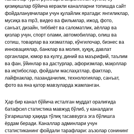
қизиқишлар бўйича керакли каналларни топишда сайт
фойдаланувчилари учун қулайлик яратади: янгиликлар,
мусиқа ва mp3, видео ва фильмлар, ижод, фото,
санъат, дизайн, тиббиёт ва саломатлик, аёллар ва
қизлар учун, спорт олами, автомобиллар, олиш ва
сотиш, товарлар ва хизматлар, кўнгилочар, бизнес ва
инновациялар, банклар ва молия, ҳуқуқ, давлат
органлари, юмор ва кулгу, диний ва маърифий, таълим
ва фан, ўйинлар ва дастурлар, афоризмлар, мақоллар
ва иқтибослар, фойдали маслаҳатлар, фактлар,
лайфхаклар, пазандачилик, технологиялар, санъат,
фото ва яна қатор мавзуларда жамланган.
Ҳар бир канал бўйича исталган муддат оралиғида
батафсил статистика мавжуд бўлиб, у каналдаги
ўзгаришлар ҳақида тўлиқ тасаввурга эга бўлишга
ёрдам беради. Каналлар админлари учун
статистиканинг фойдали тарафлари: аъзолар сонининг