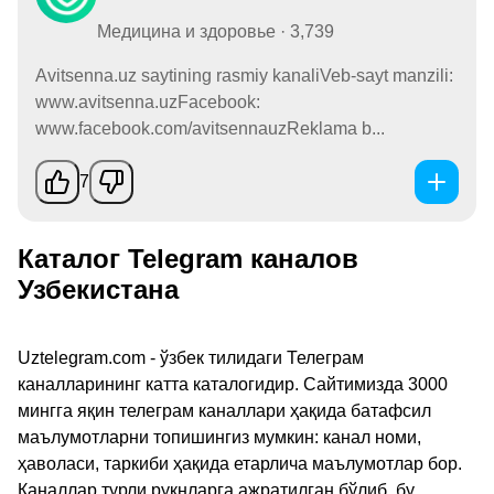
Медицина и здоровье · 3,739
Avitsenna.uz saytining rasmiy kanaliVeb-sayt manzili:
www.avitsenna.uzFacebook:
www.facebook.com/avitsennauzReklama b...
7
Каталог Telegram каналов
Узбекистана
Uztelegram.com - ўзбек тилидаги Телеграм
каналларининг катта каталогидир. Сайтимизда 3000
мингга яқин телеграм каналлари ҳақида батафсил
маълумотларни топишингиз мумкин: канал номи,
ҳаволаси, таркиби ҳақида етарлича маълумотлар бор.
Каналлар турли рукнларга ажратилган бўлиб, бу