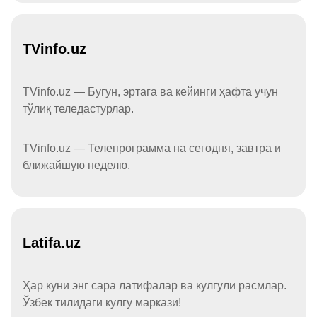
TVinfo.uz
TVinfo.uz — Бугун, эртага ва кейинги ҳафта учун
тўлиқ теледастурлар.
TVinfo.uz — Телепрограмма на сегодня, завтра и
ближайшую неделю.
Latifa.uz
Ҳар куни энг сара латифалар ва кулгули расмлар.
Ўзбек тилидаги кулгу маркази!