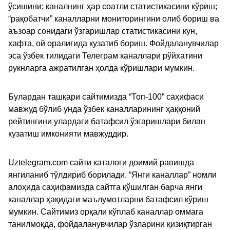
ўсишини; каналнинг ҳар соатли статистикасини кўриш;
“рақобатчи” каналларни мониторингини олиб бориш ва
аъзоар сонидаги ўзгаришлар статистикасини кун,
хафта, ой оралиғида кузатиб бориш. Фойдаланувчилар
эса ўзбек тилидаги Телеграм каналлари рўйхатини
рукнларга ажратилган ҳолда кўришлари мумкин.
Булардан ташқари сайтимизда “Топ-100” саҳифаси
мавжуд бўлиб унда ўзбек каналларининг ҳаққоний
рейтингини улардаги батафсил ўзгаришлари билан
кузатиш имконияти мавжуддир.
Uztelegram.com сайти каталоги доимий равишда
янгиланиб тўлдириб борилади. “Янги каналлар” номли
алоҳида саҳифамизда сайтга қўшилган барча янги
каналлар ҳақидаги маълумотларни батафсил кўриш
мумкин. Сайтимиз орқали кўплаб каналлар оммага
танилмоқда, фойдаланувчилар ўзларини қизиқтирган