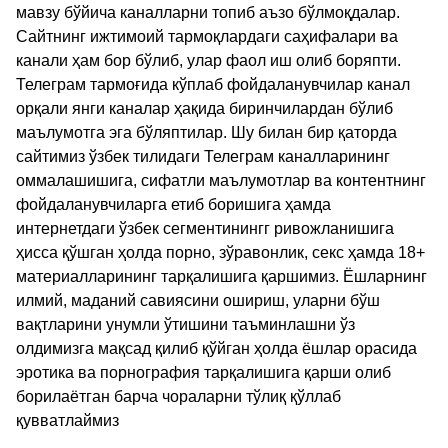
мавзу бўйича каналларни топиб аъзо бўлмоқдалар.
Сайтнинг ижтимоий тармоқлардаги саҳифалари ва
канали ҳам бор бўлиб, улар фаол иш олиб боряпти.
Телеграм тармоғида кўплаб фойдаланувчилар канал
орқали янги каналар ҳақида биринчилардан бўлиб
маълумотга эга бўляптилар. Шу билан бир қаторда
сайтимиз ўзбек тилидаги Телеграм каналларининг
оммалашишига, сифатли маълумотлар ва контентнинг
фойдаланувчиларга етиб боришига ҳамда
интернетдаги ўзбек сегментинингг ривожланишига
ҳисса қўшган ҳолда порно, зўравонлик, секс ҳамда 18+
материалларининг тарқалишига қаршимиз. Ёшларнинг
илмий, маданий савиясини ошириш, уларни бўш
вақтларини унумли ўтишини таъминлашни ўз
олдимизга мақсад қилиб қўйган ҳолда ёшлар орасида
эротика ва порнография тарқалишига қарши олиб
борилаётган барча чораларни тўлиқ қўллаб
қувватлаймиз