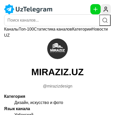
Каналы
Топ-100
Статистика
каналов
Категории
Новости
UZ
MIRAZIZ.UZ
@mirazizdesign
Категория
Дизайн, искусство и фото
Язык канала
Узбекский