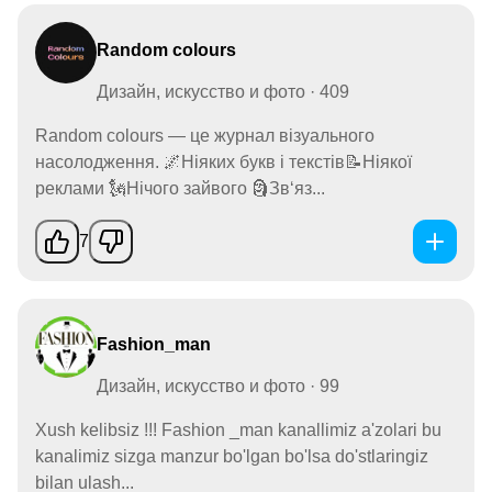
Random colours
Дизайн, искусство и фото · 409
Random colours — це журнал візуального
насолодження. 🌌Ніяких букв і текстів📝Ніякої
реклами 🗽Нічого зайвого 🗿Зв‘яз...
7
Fashion_man
Дизайн, искусство и фото · 99
Xush kelibsiz !!! Fashion _man kanallimiz a'zolari bu
kanalimiz sizga manzur bo'lgan bo'lsa do'stlaringiz
bilan ulash...