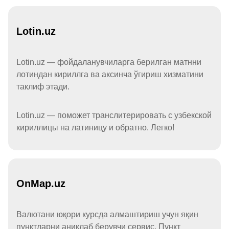
Lotin.uz
Lotin.uz — фойдаланувчиларга берилган матнни
лотиндан кириллга ва аксинча ўгириш хизматини
таклиф этади.
Lotin.uz — поможет транслитерировать с узбекской
кириллицы на латиницу и обратно. Легко!
OnMap.uz
Валютани юқори курсда алмаштириш учун яқин
пунктларни аниқлаб берувчи сервис. Пункт