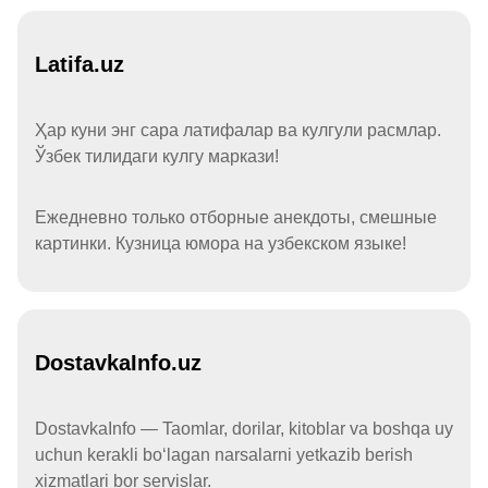
Latifa.uz
Ҳар куни энг сара латифалар ва кулгули расмлар.
Ўзбек тилидаги кулгу маркази!
Ежедневно только отборные анекдоты, смешные
картинки. Кузница юмора на узбекском языке!
DostavkaInfo.uz
DostavkaInfo — Taomlar, dorilar, kitoblar va boshqa uy
uchun kerakli boʻlagan narsalarni yetkazib berish
xizmatlari bor servislar.