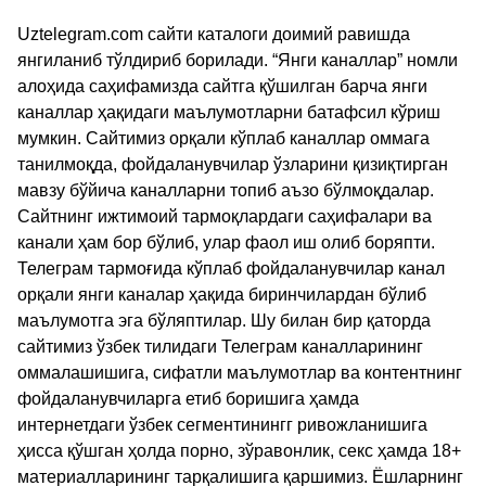
Uztelegram.com сайти каталоги доимий равишда
янгиланиб тўлдириб борилади. “Янги каналлар” номли
алоҳида саҳифамизда сайтга қўшилган барча янги
каналлар ҳақидаги маълумотларни батафсил кўриш
мумкин. Сайтимиз орқали кўплаб каналлар оммага
танилмоқда, фойдаланувчилар ўзларини қизиқтирган
мавзу бўйича каналларни топиб аъзо бўлмоқдалар.
Сайтнинг ижтимоий тармоқлардаги саҳифалари ва
канали ҳам бор бўлиб, улар фаол иш олиб боряпти.
Телеграм тармоғида кўплаб фойдаланувчилар канал
орқали янги каналар ҳақида биринчилардан бўлиб
маълумотга эга бўляптилар. Шу билан бир қаторда
сайтимиз ўзбек тилидаги Телеграм каналларининг
оммалашишига, сифатли маълумотлар ва контентнинг
фойдаланувчиларга етиб боришига ҳамда
интернетдаги ўзбек сегментинингг ривожланишига
ҳисса қўшган ҳолда порно, зўравонлик, секс ҳамда 18+
материалларининг тарқалишига қаршимиз. Ёшларнинг