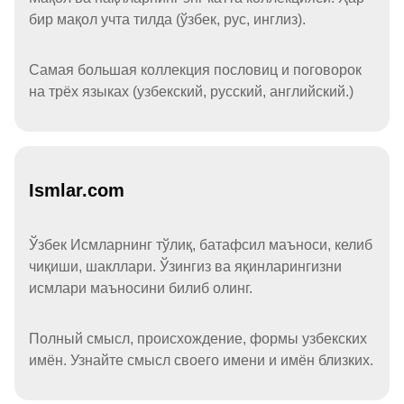
бир мақол учта тилда (ўзбек, рус, инглиз).
Самая большая коллекция пословиц и поговорок
на трёх языках (узбекский, русский, английский.)
Ismlar.com
Ўзбек Исмларнинг тўлиқ, батафсил маъноси, келиб
чиқиши, шакллари. Ўзингиз ва яқинларингизни
исмлари маъносини билиб олинг.
Полный смысл, происхождение, формы узбекских
имён. Узнайте смысл своего имени и имён близких.