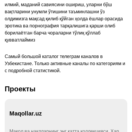
илмий, маданий савиясини ошириш, уларни бўш
вақтларини унумли ўтишини таъминлашни ўз
олдимизга мақсад қилиб қўйган ҳолда ёшлар орасида
эротика ва порнография тарқалишига қарши олиб
борилаётган барча чораларни тўлиқ қўллаб
қувватлаймиз
Самый большой каталог телеграм каналов в
Узбекистане. Только активные каналы по категориям и
с подробной статистикой.
Проекты
Maqollar.uz
Мақол ва нақлларнинг энг катта коллекцияси. Ҳар