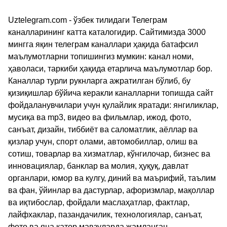
Uztelegram.com - ўзбек тилидаги Телеграм
каналларининг катта каталогидир. Сайтимизда 3000
мингга яқин телеграм каналлари ҳақида батафсил
маълумотларни топишингиз мумкин: канал номи,
ҳаволаси, таркиби ҳақида етарлича маълумотлар бор.
Каналлар турли рукнларга ажратилган бўлиб, бу
қизиқишлар бўйича керакли каналларни топишда сайт
фойдаланувчилари учун қулайлик яратади: янгиликлар,
мусиқа ва mp3, видео ва фильмлар, ижод, фото,
санъат, дизайн, тиббиёт ва саломатлик, аёллар ва
қизлар учун, спорт олами, автомобиллар, олиш ва
сотиш, товарлар ва хизматлар, кўнгилочар, бизнес ва
инновациялар, банклар ва молия, ҳуқуқ, давлат
органлари, юмор ва кулгу, диний ва маърифий, таълим
ва фан, ўйинлар ва дастурлар, афоризмлар, мақоллар
ва иқтибослар, фойдали маслаҳатлар, фактлар,
лайфхаклар, пазандачилик, технологиялар, санъат,
фото ва яна қатор мавзуларда жамланган.