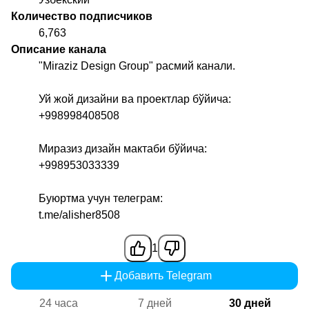
Количество подписчиков
6,763
Описание канала
"Miraziz Design Group" расмий канали.
Уй жой дизайни ва проектлар бўйича:
+998998408508
Миразиз дизайн мактаби бўйича:
+998953033339
Буюртма учун телеграм:
t.me/alisher8508
1
Добавить Telegram
24 часа
7 дней
30 дней