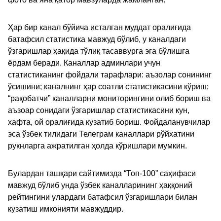
Ҳар бир канал бўйича исталган муддат оралиғида
батафсил статистика мавжуд бўлиб, у каналдаги
ўзгаришлар ҳақида тўлиқ тасаввурга эга бўлишга
ёрдам беради. Каналлар админлари учун
статистиканинг фойдали тарафлари: аъзолар сонининг
ўсишини; каналнинг ҳар соатли статистикасини кўриш;
“рақобатчи” каналларни мониторингини олиб бориш ва
аъзоар сонидаги ўзгаришлар статистикасини кун,
хафта, ой оралиғида кузатиб бориш. Фойдаланувчилар
эса ўзбек тилидаги Телеграм каналлари рўйхатини
рукнларга ажратилган ҳолда кўришлари мумкин.
Булардан ташқари сайтимизда “Топ-100” саҳифаси
мавжуд бўлиб унда ўзбек каналларининг ҳаққоний
рейтингини улардаги батафсил ўзгаришлари билан
кузатиш имконияти мавжуддир.