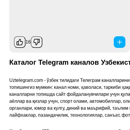
16
Каталог Telegram каналов Узбекис
Uztelegram.com - ўзбек тилидаги Телеграм каналларин
топишингиз мумкин: канал номи, ҳаволаси, таркиби ҳа
каналларни топишда сайт фойдаланувчилари учун қулайл
аёллар ва қизлар учун, спорт олами, автомобиллар, ол
органлари, юмор ва кулгу, диний ва маърифий, таълим
лайфхаклар, пазандачилик, технологиялар, санъат, фо