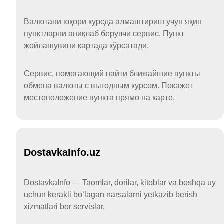
Валютани юқори курсда алмаштириш учун яқин
пунктларни аниқлаб берувчи сервис. Пункт
жойлашувини картада кўрсатади.
Сервис, помогающий найти ближайшие пункты
обмена валюты с выгодным курсом. Покажет
местоположение пункта прямо на карте.
DostavkaInfo.uz
DostavkaInfo — Taomlar, dorilar, kitoblar va boshqa uy
uchun kerakli boʻlagan narsalarni yetkazib berish
xizmatlari bor servislar.