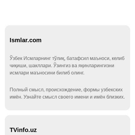
Ismlar.com
Ўзбек Исмларнинг тўлиқ, батафсил маъноси, келиб
чиқиши, шакллари. Ўзингиз ва яқинларингизни
исмлари маъносини билиб олинг.
Полный смысл, происхождение, формы узбекских
имён. Узнайте смысл своего имени и имён близких.
TVinfo.uz