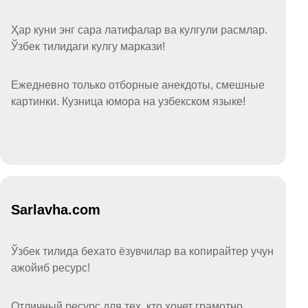
Ҳар куни энг сара латифалар ва кулгули расмлар.
Ўзбек тилидаги кулгу маркази!
Ежедневно только отборные анекдоты, смешные
картинки. Кузница юмора на узбекском языке!
Sarlavha.com
Ўзбек тилида бехато ёзувчилар ва копирайтер учун
ажойиб ресурс!
Отличный ресурс для тех, кто хочет грамотно