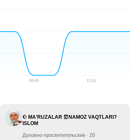
☪ MAʼRUZALAR ⏰NAMOZ VAQTLARI?
ISLOM
Духовно-просветительские · 20