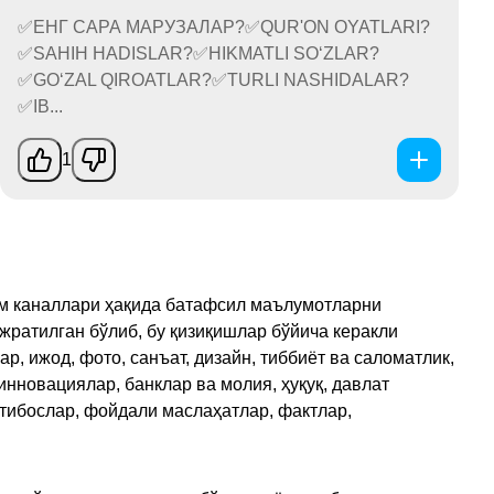
✅ЕНГ САРА МАРУЗАЛАР?✅QUR'ON OYATLARI?
✅SAHIH HADISLAR?✅HIKMATLI SO‘ZLAR?
✅GO‘ZAL QIROATLAR?✅TURLI NASHIDALAR?
✅IB...
1
рам каналлари ҳақида батафсил маълумотларни
ажратилган бўлиб, бу қизиқишлар бўйича керакли
, ижод, фото, санъат, дизайн, тиббиёт ва саломатлик,
инновациялар, банклар ва молия, ҳуқуқ, давлат
қтибослар, фойдали маслаҳатлар, фактлар,