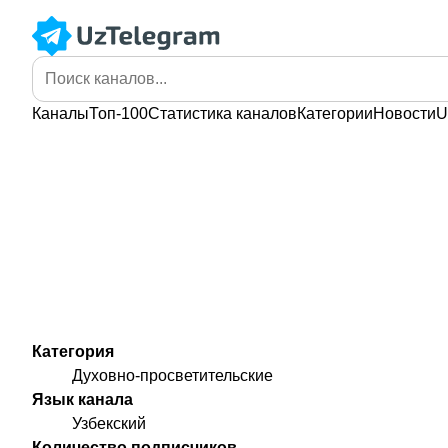
Каналы
Топ-100
Статистика
каналов
Категории
Новости
U
Категория
Духовно-просветительские
Язык канала
Узбекский
Количество подписчиков