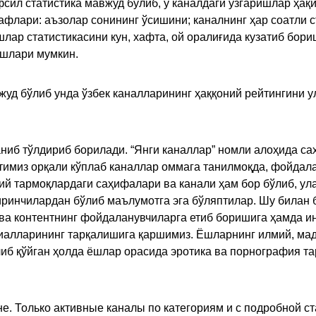
сил статистика мавжуд бўлиб, у каналдаги ўзгаришлар ҳақи
флари: аъзолар сонининг ўсишини; каналнинг ҳар соатли с
лар статистикасини кун, хафта, ой оралиғида кузатиб бори
ишлари мумкин.
жуд бўлиб унда ўзбек каналларининг ҳаққоний рейтингини 
ниб тўлдириб борилади. “Янги каналлар” номли алоҳида са
имиз орқали кўплаб каналлар оммага танилмоқда, фойдала
ий тармоқлардаги саҳифалари ва канали ҳам бор бўлиб, ул
ринчилардан бўлиб маълумотга эга бўляптилар. Шу билан б
а контентнинг фойдаланувчиларга етиб боришига ҳамда ин
ериалларининг тарқалишига қаршимиз. Ёшларнинг илмий, м
иб қўйган ҳолда ёшлар орасида эротика ва порнография т
е. Только активные каналы по категориям и с подробной ст