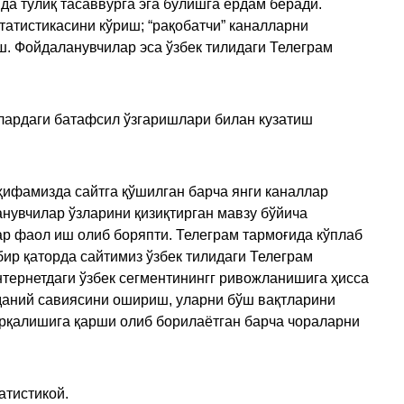
да тўлиқ тасаввурга эга бўлишга ёрдам беради.
татистикасини кўриш; “рақобатчи” каналларни
ш. Фойдаланувчилар эса ўзбек тилидаги Телеграм
улардаги батафсил ўзгаришлари билан кузатиш
ҳифамизда сайтга қўшилган барча янги каналлар
нувчилар ўзларини қизиқтирган мавзу бўйича
ар фаол иш олиб боряпти. Телеграм тармоғида кўплаб
ир қаторда сайтимиз ўзбек тилидаги Телеграм
тернетдаги ўзбек сегментинингг ривожланишига ҳисса
аданий савиясини ошириш, уларни бўш вақтларини
арқалишига қарши олиб борилаётган барча чораларни
атистикой.