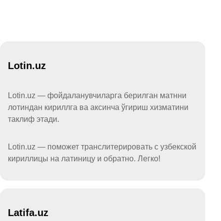
Lotin.uz
Lotin.uz — фойдаланувчиларга берилган матнни
лотиндан кириллга ва аксинча ўгириш хизматини
таклиф этади.
Lotin.uz — поможет транслитерировать с узбекской
кириллицы на латиницу и обратно. Легко!
Latifa.uz