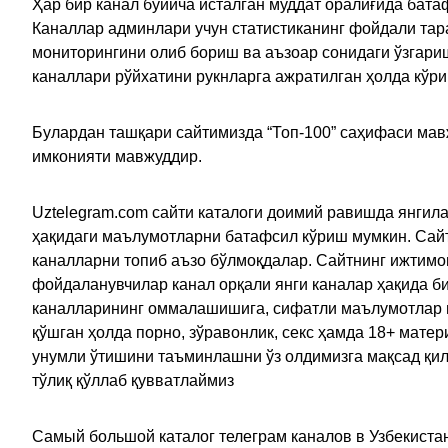
Ҳар бир канал бўйича исталган муддат оралиғида батаф
Каналлар админлари учун статистиканинг фойдали тара
мониторингини олиб бориш ва аъзоар сонидаги ўзгариш
каналлари рўйхатини рукнларга ажратилган ҳолда кўр
Булардан ташқари сайтимизда “Топ-100” саҳифаси мав
имконияти мавжуддир.
Uztelegram.com сайти каталоги доимий равишда янгила
ҳақидаги маълумотларни батафсил кўриш мумкин. Сайт
каналларни топиб аъзо бўлмоқдалар. Сайтнинг ижтимо
фойдаланувчилар канал орқали янги каналар ҳақида би
каналларининг оммалашишига, сифатли маълумотлар в
қўшган ҳолда порно, зўравонлик, секс ҳамда 18+ мат
унумли ўтишини таъминлашни ўз олдимизга мақсад қил
тўлиқ қўллаб қувватлаймиз
Самый большой каталог телеграм каналов в Узбекистан