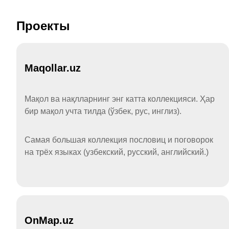
Проекты
Maqollar.uz
Мақол ва нақлларнинг энг катта коллекцияси. Ҳар
бир мақол учта тилда (ўзбек, рус, инглиз).
Самая большая коллекция пословиц и поговорок
на трёх языках (узбекский, русский, английский.)
OnMap.uz