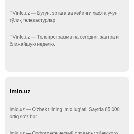
TVinfo.uz — Бугун, эртага ва кейинги ҳафта учун
тўлиқ теледастурлар.
TVinfo.uz — Телепрограмма на сегодня, завтра и
ближайшую неделю.
Imlo.uz
Imlo.uz — Oʻzbek tilining imlo lugʻati. Saytda 85 000
ortiq soʻz bor.
Imlo.uz — Орфографический словарь узбекского