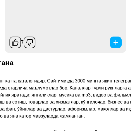
7
тана
инг катта каталогидир. Сайтимизда 3000 мингга яқин телег
қида етарлича маълумотлар бор. Каналлар турли рукнларга 
ик яратади: янгиликлар, мусиқа ва mp3, видео ва фильмлар
иш ва сотиш, товарлар ва хизматлар, кўнгилочар, бизнес ва 
 ва фан, ўйинлар ва дастурлар, афоризмлар, мақоллар ва и
то ва яна қатор мавзуларда жамланган.