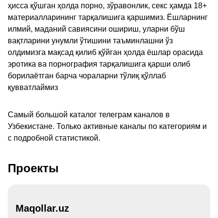
ҳисса қўшган ҳолда порно, зўравонлик, секс ҳамда 18+
материалларининг тарқалишига қаршимиз. Ёшларнинг
илмий, маданий савиясини ошириш, уларни бўш
вақтларини унумли ўтишини таъминлашни ўз
олдимизга мақсад қилиб қўйган ҳолда ёшлар орасида
эротика ва порнография тарқалишига қарши олиб
борилаётган барча чораларни тўлиқ қўллаб
қувватлаймиз
Самый большой каталог телеграм каналов в
Узбекистане. Только активные каналы по категориям и
с подробной статистикой.
Проекты
Maqollar.uz