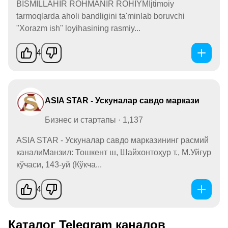
BISMILLAHIR ROHMANIR ROHIYMIjtimoiy
tarmoqlarda aholi bandligini ta'minlab boruvchi
"Xorazm ish" loyihasining rasmiy...
4
ASIA STAR - Ускуналар савдо маркази
Бизнес и стартапы · 1,137
ASIA STAR - Ускуналар савдо марказининг расмий
каналиМанзил: Тошкент ш, Шайхонтоҳур т., М.Уйғур
кўчаси, 143-уй (Кўкча...
4
Каталог Telegram каналов