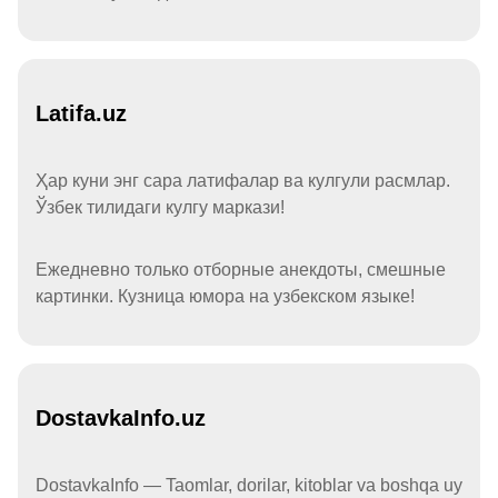
Latifa.uz
Ҳар куни энг сара латифалар ва кулгули расмлар.
Ўзбек тилидаги кулгу маркази!
Ежедневно только отборные анекдоты, смешные
картинки. Кузница юмора на узбекском языке!
DostavkaInfo.uz
DostavkaInfo — Taomlar, dorilar, kitoblar va boshqa uy