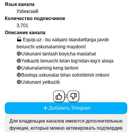
Язык канала
Узбекский
Количество подписчиков
3,701
Описание канала
🏭 Equip.uz - bu xalqaro standartlarga javob
beruvchi uskunalarning maydoni!
🔵Uskunani tanlash boyicha maslahat
🔵Yetkazib beruvchi bilan tog'ridan-tog'ri aloqa
🔵Uskunalarning keng tanlovi
🔵Boshqa uskunalar bilan solishtirish imkoni
🔵Uskunani yetkazib
2
Добавить Telegram
Для владельцев каналов имеются дополнительные
функции, которые можно активировать подтвердив