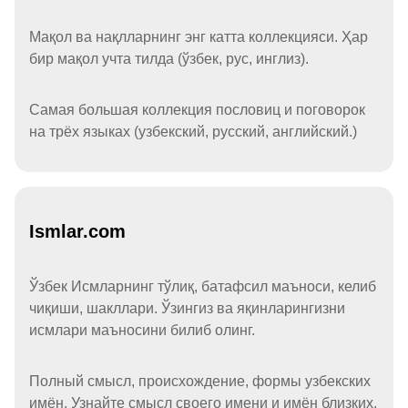
Мақол ва нақлларнинг энг катта коллекцияси. Ҳар
бир мақол учта тилда (ўзбек, рус, инглиз).
Самая большая коллекция пословиц и поговорок
на трёх языках (узбекский, русский, английский.)
Ismlar.com
Ўзбек Исмларнинг тўлиқ, батафсил маъноси, келиб
чиқиши, шакллари. Ўзингиз ва яқинларингизни
исмлари маъносини билиб олинг.
Полный смысл, происхождение, формы узбекских
имён. Узнайте смысл своего имени и имён близких.