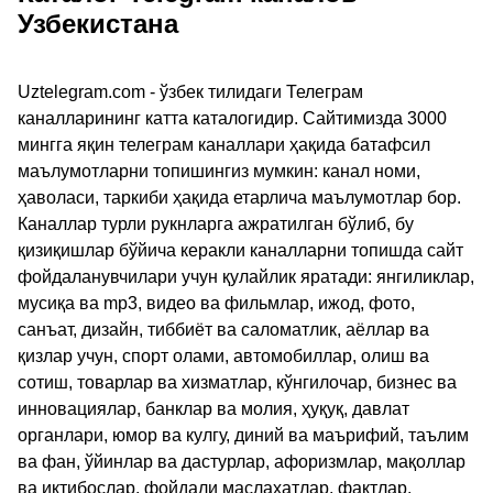
Узбекистана
Uztelegram.com - ўзбек тилидаги Телеграм
каналларининг катта каталогидир. Сайтимизда 3000
мингга яқин телеграм каналлари ҳақида батафсил
маълумотларни топишингиз мумкин: канал номи,
ҳаволаси, таркиби ҳақида етарлича маълумотлар бор.
Каналлар турли рукнларга ажратилган бўлиб, бу
қизиқишлар бўйича керакли каналларни топишда сайт
фойдаланувчилари учун қулайлик яратади: янгиликлар,
мусиқа ва mp3, видео ва фильмлар, ижод, фото,
санъат, дизайн, тиббиёт ва саломатлик, аёллар ва
қизлар учун, спорт олами, автомобиллар, олиш ва
сотиш, товарлар ва хизматлар, кўнгилочар, бизнес ва
инновациялар, банклар ва молия, ҳуқуқ, давлат
органлари, юмор ва кулгу, диний ва маърифий, таълим
ва фан, ўйинлар ва дастурлар, афоризмлар, мақоллар
ва иқтибослар, фойдали маслаҳатлар, фактлар,