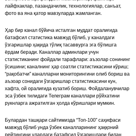
лайфхаклар, пазандачилик, технологиялар, санъат,
фото ва яна қатор мавзуларда жамланган.
Ҳар бир канал бўйича исталган муддат оралиғида
батафсил статистика мавжуд бўлиб, у каналдаги
ўзгаришлар ҳақида тўлиқ тасаввурга эга бўлишга
ёрдам беради. Каналлар админлари учун
статистиканинг фойдали тарафлари: аъзолар сонининг
ўсишини; каналнинг ҳар соатли статистикасини кўриш;
“рақобатчи” каналларни мониторингини олиб бориш ва
аъзоар сонидаги ўзгаришлар статистикасини кун,
хафта, ой оралиғида кузатиб бориш. Фойдаланувчилар
эса ўзбек тилидаги Телеграм каналлари рўйхатини
рукнларга ажратилган ҳолда кўришлари мумкин.
Булардан ташқари сайтимизда “Топ-100” саҳифаси
мавжуд бўлиб унда ўзбек каналларининг ҳаққоний
рейтингини улардаги батафсил ўзгаришлари билан