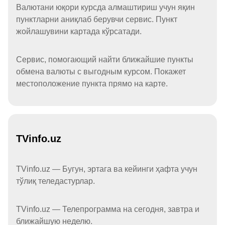
Валютани юқори курсда алмаштириш учун яқин
пунктларни аниқлаб берувчи сервис. Пункт
жойлашувини картада кўрсатади.
Сервис, помогающий найти ближайшие пункты
обмена валюты с выгодным курсом. Покажет
местоположение пункта прямо на карте.
TVinfo.uz
TVinfo.uz — Бугун, эртага ва кейинги ҳафта учун
тўлиқ теледастурлар.
TVinfo.uz — Телепрограмма на сегодня, завтра и
ближайшую неделю.