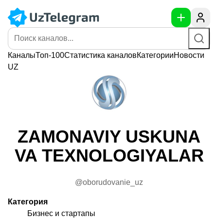
Каналы
Топ-100
Статистика
каналов
Категории
Новости
UZ
ZAMONAVIY USKUNA
VA TEXNOLOGIYALAR
@oborudovanie_uz
Категория
Бизнес и стартапы