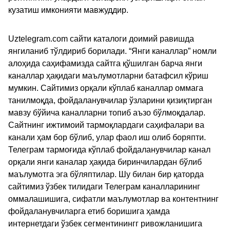
кузатиш имконияти мавжуддир.
Uztelegram.com сайти каталоги доимий равишда
янгиланиб тўлдириб борилади. “Янги каналлар” номли
алоҳида саҳифамизда сайтга қўшилган барча янги
каналлар ҳақидаги маълумотларни батафсил кўриш
мумкин. Сайтимиз орқали кўплаб каналлар оммага
танилмоқда, фойдаланувчилар ўзларини қизиқтирган
мавзу бўйича каналларни топиб аъзо бўлмоқдалар.
Сайтнинг ижтимоий тармоқлардаги саҳифалари ва
канали ҳам бор бўлиб, улар фаол иш олиб боряпти.
Телеграм тармоғида кўплаб фойдаланувчилар канал
орқали янги каналар ҳақида биринчилардан бўлиб
маълумотга эга бўляптилар. Шу билан бир қаторда
сайтимиз ўзбек тилидаги Телеграм каналларининг
оммалашишига, сифатли маълумотлар ва контентнинг
фойдаланувчиларга етиб боришига ҳамда
интернетдаги ўзбек сегментинингг ривожланишига