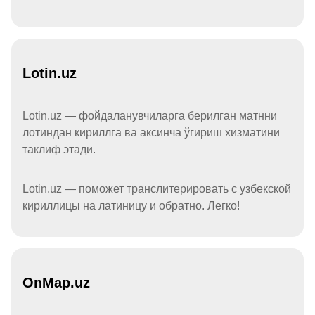
Lotin.uz
Lotin.uz — фойдаланувчиларга берилган матнни
лотиндан кириллга ва аксинча ўгириш хизматини
таклиф этади.
Lotin.uz — поможет транслитерировать с узбекской
кириллицы на латиницу и обратно. Легко!
OnMap.uz