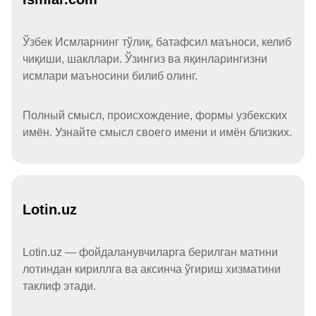
Ўзбек Исмларнинг тўлиқ, батафсил маъноси, келиб
чиқиши, шакллари. Ўзингиз ва яқинларингизни
исмлари маъносини билиб олинг.
Полный смысл, происхождение, формы узбекских
имён. Узнайте смысл своего имени и имён близких.
Lotin.uz
Lotin.uz — фойдаланувчиларга берилган матнни
лотиндан кириллга ва аксинча ўгириш хизматини
таклиф этади.