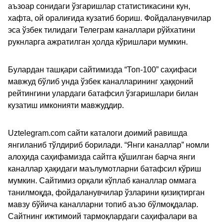
аъзоар сонидаги ўзгаришлар статистикасини кун,
хафта, ой оралиғида кузатиб бориш. Фойдаланувчилар
эса ўзбек тилидаги Телеграм каналлари рўйхатини
рукнларга ажратилган ҳолда кўришлари мумкин.
Булардан ташқари сайтимизда “Топ-100” саҳифаси
мавжуд бўлиб унда ўзбек каналларининг ҳаққоний
рейтингини улардаги батафсил ўзгаришлари билан
кузатиш имконияти мавжуддир.
Uztelegram.com сайти каталоги доимий равишда
янгиланиб тўлдириб борилади. “Янги каналлар” номли
алоҳида саҳифамизда сайтга қўшилган барча янги
каналлар ҳақидаги маълумотларни батафсил кўриш
мумкин. Сайтимиз орқали кўплаб каналлар оммага
танилмоқда, фойдаланувчилар ўзларини қизиқтирган
мавзу бўйича каналларни топиб аъзо бўлмоқдалар.
Сайтнинг ижтимоий тармоқлардаги саҳифалари ва