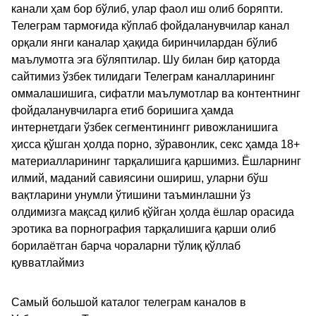
канали ҳам бор бўлиб, улар фаол иш олиб боряпти.
Телеграм тармоғида кўплаб фойдаланувчилар канал
орқали янги каналар ҳақида биринчилардан бўлиб
маълумотга эга бўляптилар. Шу билан бир қаторда
сайтимиз ўзбек тилидаги Телеграм каналларининг
оммалашишига, сифатли маълумотлар ва контентнинг
фойдаланувчиларга етиб боришига ҳамда
интернетдаги ўзбек сегментинингг ривожланишига
ҳисса қўшган ҳолда порно, зўравонлик, секс ҳамда 18+
материалларининг тарқалишига қаршимиз. Ёшларнинг
илмий, маданий савиясини ошириш, уларни бўш
вақтларини унумли ўтишини таъминлашни ўз
олдимизга мақсад қилиб қўйган ҳолда ёшлар орасида
эротика ва порнография тарқалишига қарши олиб
борилаётган барча чораларни тўлиқ қўллаб
қувватлаймиз
Самый большой каталог телеграм каналов в