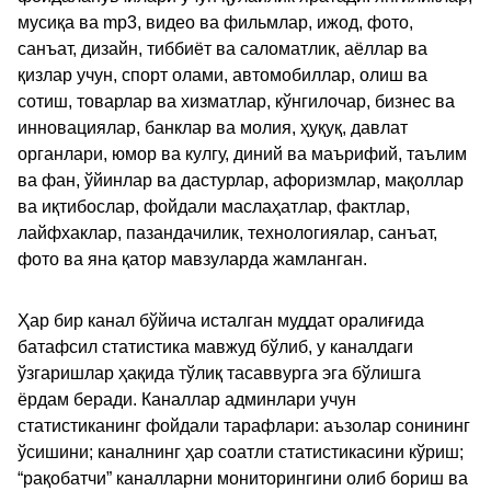
мусиқа ва mp3, видео ва фильмлар, ижод, фото,
санъат, дизайн, тиббиёт ва саломатлик, аёллар ва
қизлар учун, спорт олами, автомобиллар, олиш ва
сотиш, товарлар ва хизматлар, кўнгилочар, бизнес ва
инновациялар, банклар ва молия, ҳуқуқ, давлат
органлари, юмор ва кулгу, диний ва маърифий, таълим
ва фан, ўйинлар ва дастурлар, афоризмлар, мақоллар
ва иқтибослар, фойдали маслаҳатлар, фактлар,
лайфхаклар, пазандачилик, технологиялар, санъат,
фото ва яна қатор мавзуларда жамланган.
Ҳар бир канал бўйича исталган муддат оралиғида
батафсил статистика мавжуд бўлиб, у каналдаги
ўзгаришлар ҳақида тўлиқ тасаввурга эга бўлишга
ёрдам беради. Каналлар админлари учун
статистиканинг фойдали тарафлари: аъзолар сонининг
ўсишини; каналнинг ҳар соатли статистикасини кўриш;
“рақобатчи” каналларни мониторингини олиб бориш ва