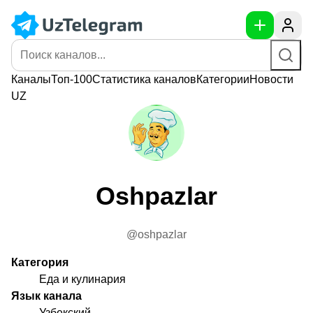
Каналы
Топ-100
Статистика
каналов
Категории
Новости
UZ
Oshpazlar
@oshpazlar
Категория
Еда и кулинария
Язык канала
Узбекский