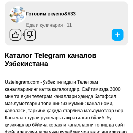
Готовим вкусно&#33
Еда и кулинария · 11
3
Каталог Telegram каналов
Узбекистана
Uztelegram.com - ўзбек тилидаги Телеграм
каналларининг катта каталогидир. Сайтимизда 3000
мингга яқин телеграм каналлари ҳақида батафсил
маълумотларни топишингиз мумкин: канал номи,
ҳаволаси, таркиби ҳақида етарлича маълумотлар бор.
Каналлар турли рукнларга ажратилган бўлиб, бу
қизиқишлар бўйича керакли каналларни топишда сайт
фойдаланувчилари учун қулайлик яратади: янгиликлар,