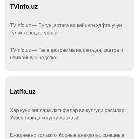
TVinfo.uz
TVinfo.uz — Бугун, эртага ва кейинги ҳафта учун
тўлиқ теледастурлар.
TVinfo.uz — Телепрограмма на сегодня, завтра и
ближайшую неделю.
Latifa.uz
Ҳар куни энг сара латифалар ва кулгули расмлар.
Ўзбек тилидаги кулгу маркази!
Ежедневно только отборные анекдоты, смешные