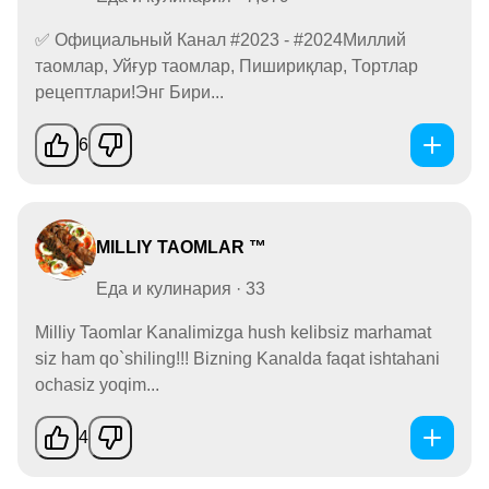
✅ Официальный Канал #2023 - #2024Миллий
таомлар, Уйғур таомлар, Пишириқлар, Тортлар
рецептлари!Энг Бири...
6
MILLIY TAOMLAR ™
Еда и кулинария · 33
Milliy Taomlar Kanalimizga hush kelibsiz marhamat
siz ham qo`shiling!!! Bizning Kanalda faqat ishtahani
ochasiz yoqim...
4