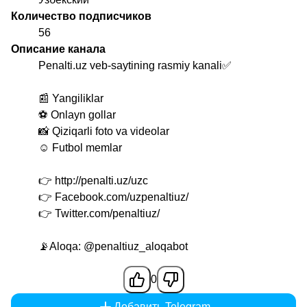
Количество подписчиков
56
Описание канала
Penalti.uz veb-saytining rasmiy kanali✅
📰 Yangiliklar
⚽️ Onlayn gollar
📸 Qiziqarli foto va videolar
☺️ Futbol memlar
👉 http://penalti.uz/uzc
👉 Facebook.com/uzpenaltiuz/
👉 Twitter.com/penaltiuz/
📡Aloqa:
@penaltiuz_aloqabot
0
Добавить Telegram