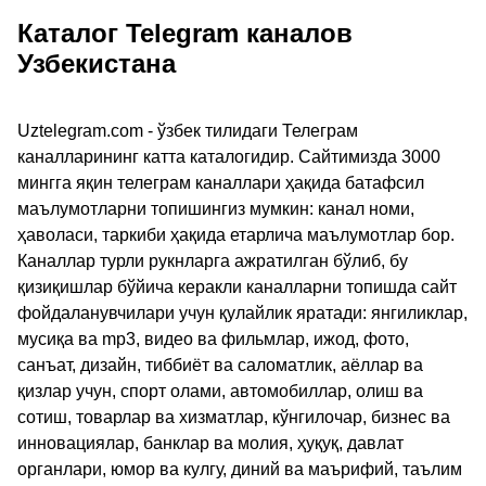
Каталог Telegram каналов
Узбекистана
Uztelegram.com - ўзбек тилидаги Телеграм
каналларининг катта каталогидир. Сайтимизда 3000
мингга яқин телеграм каналлари ҳақида батафсил
маълумотларни топишингиз мумкин: канал номи,
ҳаволаси, таркиби ҳақида етарлича маълумотлар бор.
Каналлар турли рукнларга ажратилган бўлиб, бу
қизиқишлар бўйича керакли каналларни топишда сайт
фойдаланувчилари учун қулайлик яратади: янгиликлар,
мусиқа ва mp3, видео ва фильмлар, ижод, фото,
санъат, дизайн, тиббиёт ва саломатлик, аёллар ва
қизлар учун, спорт олами, автомобиллар, олиш ва
сотиш, товарлар ва хизматлар, кўнгилочар, бизнес ва
инновациялар, банклар ва молия, ҳуқуқ, давлат
органлари, юмор ва кулгу, диний ва маърифий, таълим