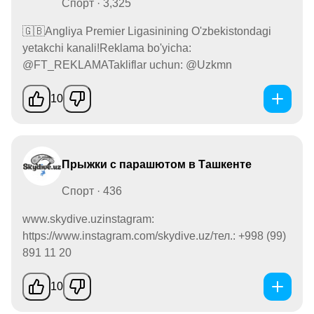
Спорт · 3,325
🇬🇧Angliya Premier Ligasinining O'zbekistondagi
yetakchi kanali!Reklama bo'yicha:
@FT_REKLAMATakliflar uchun: @Uzkmn
10
Прыжки с парашютом в Ташкенте
Спорт · 436
www.skydive.uzinstagram:
https://www.instagram.com/skydive.uz/тел.: +998 (99)
891 11 20
10