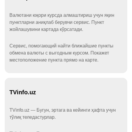
Валютани юқори курсда алмаштириш учун яқин
пунктларни аниқлаб берувчи сервис. Пункт
жойлашувини картада кўрсатади.
Сервис, помогающий найти ближайшие пункты
обмена валюты с выгодным курсом. Покажет
местоположение пункта прямо на карте.
TVinfo.uz
TVinfo.uz — Бугун, эртага ва кейинги ҳафта учун
тўлиқ теледастурлар.