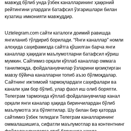
мавжуд бўлиб унда ўзбек каналларининг ҳаққоний
рейтингини улардаги батафсил ўзгаришлари билан
кузатиш имконияти мавжуддир.
Uztelegram.com сайти каталоги доимий равишда
янгиланиб тўлдириб борилади. “Янги каналлар” номли
алоҳида саҳифамизда сайтга қўшилган барча янги
каналлар ҳақидаги маълумотларни батафсил кўриш
мумкин. Сайтимиз орқали кўплаб каналлар оммага
танилмоқда, фойдаланувчилар ўзларини қизиқтирган
мавзу бўйича каналларни топиб аъзо бўлмоқдалар.
Сайтнинг ижтимоий тармоқлардаги саҳифалари ва
канали ҳам бор бўлиб, улар фаол иш олиб боряпти.
Телеграм тармоғида кўплаб фойдаланувчилар канал
орқали янги каналар ҳақида биринчилардан бўлиб
маълумотга эга бўляптилар. Шу билан бир қаторда
сайтимиз ўзбек тилидаги Телеграм каналларининг
оммалашишига, сифатли маълумотлар ва контентнинг