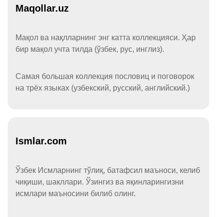
Maqollar.uz
Мақол ва нақлларнинг энг катта коллекцияси. Ҳар
бир мақол учта тилда (ўзбек, рус, инглиз).
Самая большая коллекция пословиц и поговорок
на трёх языках (узбекский, русский, английский.)
Ismlar.com
Ўзбек Исмларнинг тўлиқ, батафсил маъноси, келиб
чиқиши, шакллари. Ўзингиз ва яқинларингизни
исмлари маъносини билиб олинг.