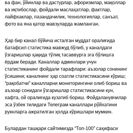
ва фан, ўйинлар ва дастурлар, афоризмлар, мақоллар
ва иқтибослар, фойдали маслаҳатлар, фактлар,
лайфхаклар, пазандачилик, технологиялар, санъат,
фото ва яна қатор мавзуларда жамланган.
Ҳар бир канал бўйича исталган муддат оралиғида
батафсил статистика мавжуд бўлиб, у каналдаги
ўзгаришлар ҳақида тўлиқ тасаввурга эга бўлишга
ёрдам беради. Каналлар админлари учун
статистиканинг фойдали тарафлари: аъзолар сонининг
ўсишини; каналнинг ҳар соатли статистикасини кўриш;
“рақобатчи” каналларни мониторингини олиб бориш ва
аъзоар сонидаги ўзгаришлар статистикасини кун,
хафта, ой оралиғида кузатиб бориш. Фойдаланувчилар
эса ўзбек тилидаги Телеграм каналлари рўйхатини
рукнларга ажратилган ҳолда кўришлари мумкин.
Булардан ташқари сайтимизда “Топ-100” саҳифаси