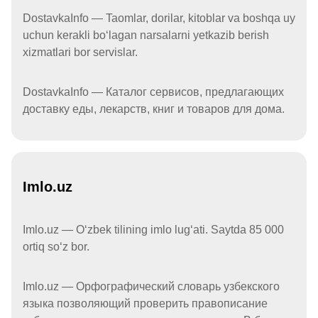
DostavkaInfo — Taomlar, dorilar, kitoblar va boshqa uy
uchun kerakli boʻlagan narsalarni yetkazib berish
xizmatlari bor servislar.
DostavkaInfo — Каталог сервисов, предлагающих
доставку еды, лекарств, книг и товаров для дома.
Imlo.uz
Imlo.uz — Oʻzbek tilining imlo lugʻati. Saytda 85 000
ortiq soʻz bor.
Imlo.uz — Орфографический словарь узбекского
языка позволяющий проверить правописание