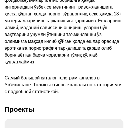
фойдаланувчиларга етиб боришига ҳамда
интернетдаги ўзбек сегментинингг ривожланишига
ҳисса қўшган ҳолда порно, зўравонлик, секс ҳамда 18+
материалларининг тарқалишига қаршимиз. Ёшларнинг
илмий, маданий савиясини ошириш, уларни бўш
вақтларини унумли ўтишини таъминлашни ўз
олдимизга мақсад қилиб қўйган ҳолда ёшлар орасида
эротика ва порнография тарқалишига қарши олиб
борилаётган барча чораларни тўлиқ қўллаб
қувватлаймиз
Самый большой каталог телеграм каналов в
Узбекистане. Только активные каналы по категориям и
с подробной статистикой.
Проекты