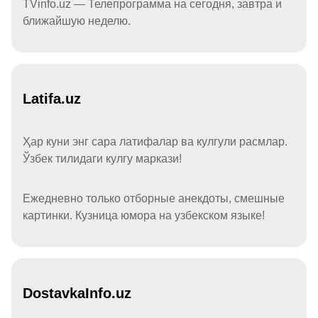
TVinfo.uz — Телепрограмма на сегодня, завтра и
ближайшую неделю.
Latifa.uz
Ҳар куни энг сара латифалар ва кулгули расмлар.
Ўзбек тилидаги кулгу маркази!
Ежедневно только отборные анекдоты, смешные
картинки. Кузница юмора на узбекском языке!
DostavkaInfo.uz