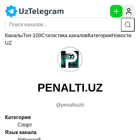
Каналы
Топ-100
Статистика
каналов
Категории
Новости
UZ
PENALTI.UZ
@penaltiuzb
Категория
Спорт
Язык канала
Узбекский