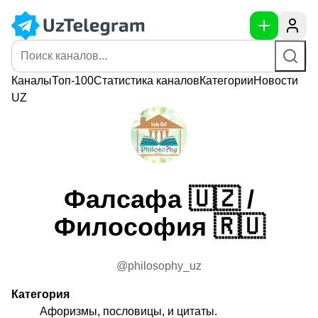
Каналы
Топ-100
Статистика
каналов
Категории
Новости
UZ
Фалсафа 🇺🇿 /
Философия 🇷🇺
@philosophy_uz
Категория
Афоризмы, пословицы, и цитаты.