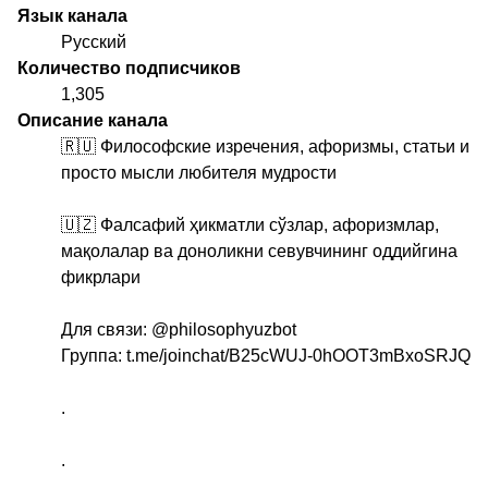
Язык канала
Русский
Количество подписчиков
1,305
Описание канала
🇷🇺 Философские изречения, афоризмы, статьи и
просто мысли любителя мудрости
🇺🇿 Фалсафий ҳикматли сўзлар, афоризмлар,
мақолалар ва доноликни севувчининг оддийгина
фикрлари
Для связи:
@philosophyuzbot
Группа: t.me/joinchat/B25cWUJ-0hOOT3mBxoSRJQ
.
.