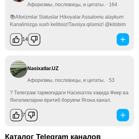
Афоризмы, пословицы, и цитаты. · 164
📚Aforizmlar Statuslar Hikoyalar Assalomu alaykum
Kanalimizga xush kelibsiz!Tavsiya qilamiz! @kitobim
14
Nasixatlar.UZ
Афоризмы, пословицы, и цитаты. · 53
? Телеграм тармоғидаги Насихатла хақида Фикр ва
Янгиликларни ёритиб борувчи Ягона канал.
7
Каталог Telegram каналов