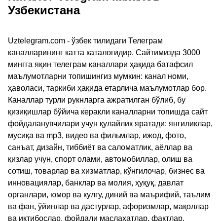
Узбекистана
Uztelegram.com - ўзбек тилидаги Телеграм
каналларининг катта каталогидир. Сайтимизда 3000
мингга яқин телеграм каналлари ҳақида батафсил
маълумотларни топишингиз мумкин: канал номи,
ҳаволаси, таркиби ҳақида етарлича маълумотлар бор.
Каналлар турли рукнларга ажратилган бўлиб, бу
қизиқишлар бўйича керакли каналларни топишда сайт
фойдаланувчилари учун қулайлик яратади: янгиликлар,
мусиқа ва mp3, видео ва фильмлар, ижод, фото,
санъат, дизайн, тиббиёт ва саломатлик, аёллар ва
қизлар учун, спорт олами, автомобиллар, олиш ва
сотиш, товарлар ва хизматлар, кўнгилочар, бизнес ва
инновациялар, банклар ва молия, ҳуқуқ, давлат
органлари, юмор ва кулгу, диний ва маърифий, таълим
ва фан, ўйинлар ва дастурлар, афоризмлар, мақоллар
ва иқтибослар, фойдали маслаҳатлар, фактлар,