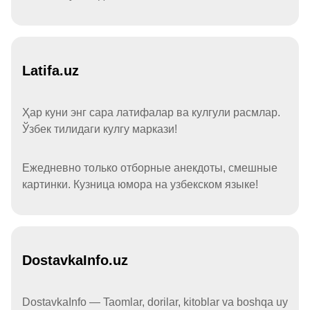
Latifa.uz
Ҳар куни энг сара латифалар ва кулгули расмлар.
Ўзбек тилидаги кулгу маркази!
Ежедневно только отборные анекдоты, смешные
картинки. Кузница юмора на узбекском языке!
DostavkaInfo.uz
DostavkaInfo — Taomlar, dorilar, kitoblar va boshqa uy