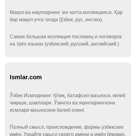
Мақол ва нақлларнинг энг катта коллекцияси. Ҳар
бир мақол учта тилда (ўзбек, рус, инглиз).
Самая большая коллекция пословиц и поговорок
на трёх языках (узбекский, русский, английский.)
Ismlar.com
Ўзбек Исмларнинг тўлиқ, батафсил маъноси, келиб
чиқиши, шакллари. Ўзингиз ва яқинларингизни
исмлари маъносини билиб олинг.
Полный смысл, происхождение, формы узбекских
имён. Узнайте смысл своего имени и имён близких.