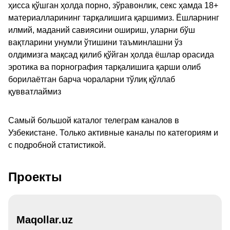
ҳисса қўшган ҳолда порно, зўравонлик, секс ҳамда 18+
материалларининг тарқалишига қаршимиз. Ёшларнинг
илмий, маданий савиясини ошириш, уларни бўш
вақтларини унумли ўтишини таъминлашни ўз
олдимизга мақсад қилиб қўйган ҳолда ёшлар орасида
эротика ва порнография тарқалишига қарши олиб
борилаётган барча чораларни тўлиқ қўллаб
қувватлаймиз
Самый большой каталог телеграм каналов в
Узбекистане. Только активные каналы по категориям и
с подробной статистикой.
Проекты
Maqollar.uz