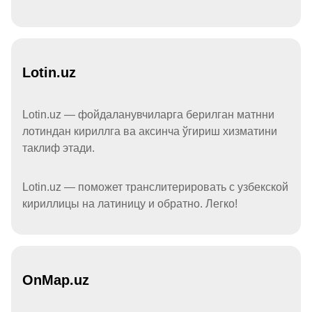
Lotin.uz
Lotin.uz — фойдаланувчиларга берилган матнни
лотиндан кириллга ва аксинча ўгириш хизматини
таклиф этади.
Lotin.uz — поможет транслитерировать с узбекской
кириллицы на латиницу и обратно. Легко!
OnMap.uz