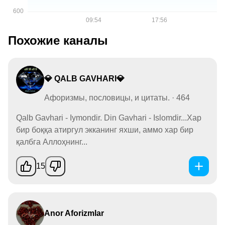
Похожие каналы
💎 QALB GAVHARI💎
Афоризмы, пословицы, и цитаты. · 464
Qalb Gavhari - Iymondir. Din Gavhari - Islomdir...Хар
бир боққа атиргул экканинг яхши, аммо хар бир
қалбга Аллоҳнинг...
15
Anor Aforizmlar