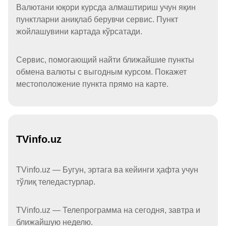
Валютани юқори курсда алмаштириш учун яқин
пунктларни аниқлаб берувчи сервис. Пункт
жойлашувини картада кўрсатади.
Сервис, помогающий найти ближайшие пункты
обмена валюты с выгодным курсом. Покажет
местоположение пункта прямо на карте.
TVinfo.uz
TVinfo.uz — Бугун, эртага ва кейинги ҳафта учун
тўлиқ теледастурлар.
TVinfo.uz — Телепрограмма на сегодня, завтра и
ближайшую неделю.