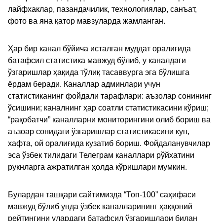
лайфхаклар, пазандачилик, технологиялар, санъат,
фото ва яна қатор мавзуларда жамланган.
Ҳар бир канал бўйича исталган муддат оралиғида
батафсил статистика мавжуд бўлиб, у каналдаги
ўзгаришлар ҳақида тўлиқ тасаввурга эга бўлишга
ёрдам беради. Каналлар админлари учун
статистиканинг фойдали тарафлари: аъзолар сонининг
ўсишини; каналнинг ҳар соатли статистикасини кўриш;
“рақобатчи” каналларни мониторингини олиб бориш ва
аъзоар сонидаги ўзгаришлар статистикасини кун,
хафта, ой оралиғида кузатиб бориш. Фойдаланувчилар
эса ўзбек тилидаги Телеграм каналлари рўйхатини
рукнларга ажратилган ҳолда кўришлари мумкин.
Булардан ташқари сайтимизда “Топ-100” саҳифаси
мавжуд бўлиб унда ўзбек каналларининг ҳаққоний
рейтингини улардаги батафсил ўзгаришлари билан