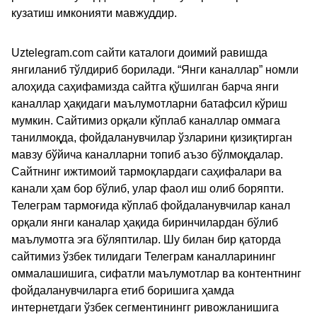
кузатиш имконияти мавжуддир.
Uztelegram.com сайти каталоги доимий равишда
янгиланиб тўлдириб борилади. “Янги каналлар” номли
алоҳида саҳифамизда сайтга қўшилган барча янги
каналлар ҳақидаги маълумотларни батафсил кўриш
мумкин. Сайтимиз орқали кўплаб каналлар оммага
танилмоқда, фойдаланувчилар ўзларини қизиқтирган
мавзу бўйича каналларни топиб аъзо бўлмоқдалар.
Сайтнинг ижтимоий тармоқлардаги саҳифалари ва
канали ҳам бор бўлиб, улар фаол иш олиб боряпти.
Телеграм тармоғида кўплаб фойдаланувчилар канал
орқали янги каналар ҳақида биринчилардан бўлиб
маълумотга эга бўляптилар. Шу билан бир қаторда
сайтимиз ўзбек тилидаги Телеграм каналларининг
оммалашишига, сифатли маълумотлар ва контентнинг
фойдаланувчиларга етиб боришига ҳамда
интернетдаги ўзбек сегментинингг ривожланишига