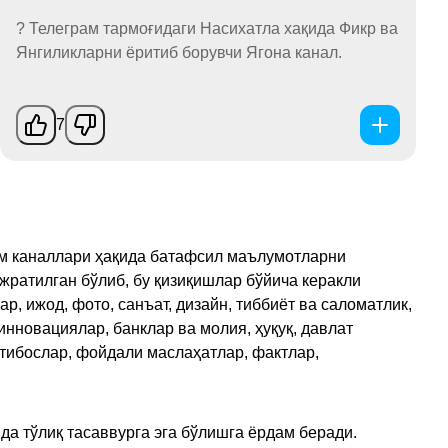
? Телеграм тармоғидаги Насихатла хақида Фикр ва
Янгиликларни ёритиб борувчи Ягона канал.
7
рам каналлари ҳақида батафсил маълумотларни
ажратилган бўлиб, бу қизиқишлар бўйича керакли
, ижод, фото, санъат, дизайн, тиббиёт ва саломатлик,
инновациялар, банклар ва молия, ҳуқуқ, давлат
қтибослар, фойдали маслаҳатлар, фактлар,
да тўлиқ тасаввурга эга бўлишга ёрдам беради.