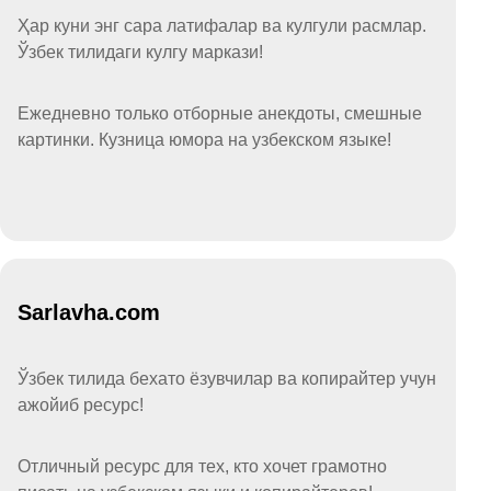
Ҳар куни энг сара латифалар ва кулгули расмлар.
Ўзбек тилидаги кулгу маркази!
Ежедневно только отборные анекдоты, смешные
картинки. Кузница юмора на узбекском языке!
Sarlavha.com
Ўзбек тилида бехато ёзувчилар ва копирайтер учун
ажойиб ресурс!
Отличный ресурс для тех, кто хочет грамотно