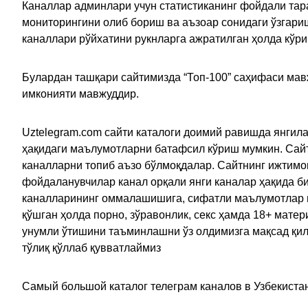
Каналлар админлари учун статистиканинг фойдали тара
мониторингини олиб бориш ва аъзоар сонидаги ўзгариш
каналлари рўйхатини рукнларга ажратилган ҳолда кўр
Булардан ташқари сайтимизда “Топ-100” саҳифаси мав
имконияти мавжуддир.
Uztelegram.com сайти каталоги доимий равишда янгила
ҳақидаги маълумотларни батафсил кўриш мумкин. Сайт
каналларни топиб аъзо бўлмоқдалар. Сайтнинг ижтимо
фойдаланувчилар канал орқали янги каналар ҳақида би
каналларининг оммалашишига, сифатли маълумотлар в
қўшган ҳолда порно, зўравонлик, секс ҳамда 18+ мат
унумли ўтишини таъминлашни ўз олдимизга мақсад қил
тўлиқ қўллаб қувватлаймиз
Самый большой каталог телеграм каналов в Узбекистан