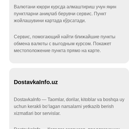
Валютани юқори курсда алмаштириш учун яқин
пунктларни аниқлаб берувчи сервис. Пункт
жойлашувини картада кўрсатади.
Сервис, помогающий найти ближайшие пункты
обмена валюты с выгодным курсом. Покажет
местоположение пункта прямо на карте.
DostavkaInfo.uz
DostavkaInfo — Taomlar, dorilar, kitoblar va boshqa uy
uchun kerakli boʻlagan narsalarni yetkazib berish
xizmatlari bor servislar.