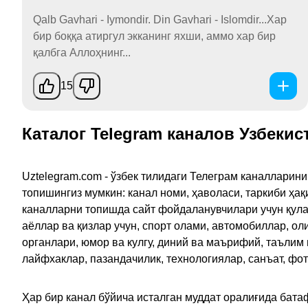
Qalb Gavhari - Iymondir. Din Gavhari - Islomdir...Хар
бир боққа атиргул экканинг яхши, аммо хар бир
қалбга Аллоҳнинг...
15
Каталог Telegram каналов Узбекис
Uztelegram.com - ўзбек тилидаги Телеграм каналларин
топишингиз мумкин: канал номи, ҳаволаси, таркиби ҳа
каналларни топишда сайт фойдаланувчилари учун қулайл
аёллар ва қизлар учун, спорт олами, автомобиллар, ол
органлари, юмор ва кулгу, диний ва маърифий, таълим
лайфхаклар, пазандачилик, технологиялар, санъат, фо
Ҳар бир канал бўйича исталган муддат оралиғида батаф