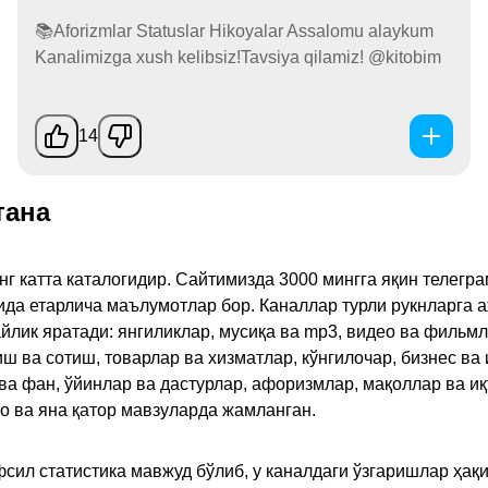
📚Aforizmlar Statuslar Hikoyalar Assalomu alaykum
Kanalimizga xush kelibsiz!Tavsiya qilamiz! @kitobim
14
тана
инг катта каталогидир. Сайтимизда 3000 мингга яқин телег
қида етарлича маълумотлар бор. Каналлар турли рукнларга 
ик яратади: янгиликлар, мусиқа ва mp3, видео ва фильмлар
иш ва сотиш, товарлар ва хизматлар, кўнгилочар, бизнес ва 
 ва фан, ўйинлар ва дастурлар, афоризмлар, мақоллар ва и
то ва яна қатор мавзуларда жамланган.
сил статистика мавжуд бўлиб, у каналдаги ўзгаришлар ҳақи