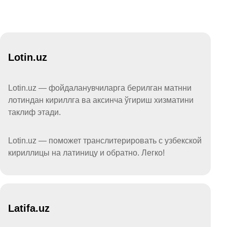
Lotin.uz
Lotin.uz — фойдаланувчиларга берилган матнни
лотиндан кириллга ва аксинча ўгириш хизматини
таклиф этади.
Lotin.uz — поможет транслитерировать с узбекской
кириллицы на латиницу и обратно. Легко!
Latifa.uz