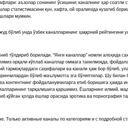
флари: аъзолар сонининг ўсишини; каналнинг ҳар соатли с
лар статистикасини кун, хафта, ой оралиғида кузатиб бори
ишлари мумкин.
жуд бўлиб унда ўзбек каналларининг ҳаққоний рейтингини 
ниб тўлдириб борилади. “Янги каналлар” номли алоҳида са
имиз орқали кўплаб каналлар оммага танилмоқда, фойдала
ий тармоқлардаги саҳифалари ва канали ҳам бор бўлиб, ул
ринчилардан бўлиб маълумотга эга бўляптилар. Шу билан б
а контентнинг фойдаланувчиларга етиб боришига ҳамда ин
ериалларининг тарқалишига қаршимиз. Ёшларнинг илмий, м
иб қўйган ҳолда ёшлар орасида эротика ва порнография т
е. Только активные каналы по категориям и с подробной ст