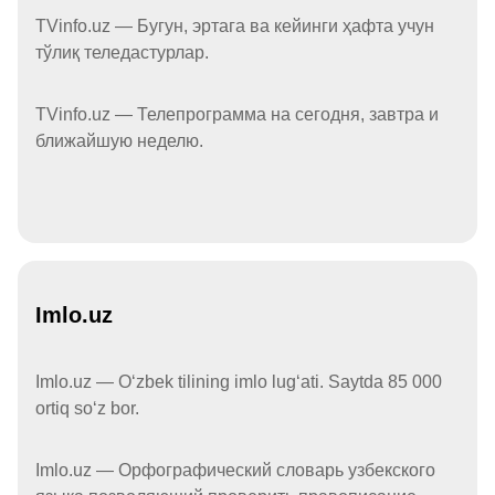
TVinfo.uz — Бугун, эртага ва кейинги ҳафта учун
тўлиқ теледастурлар.
TVinfo.uz — Телепрограмма на сегодня, завтра и
ближайшую неделю.
Imlo.uz
Imlo.uz — Oʻzbek tilining imlo lugʻati. Saytda 85 000
ortiq soʻz bor.
Imlo.uz — Орфографический словарь узбекского