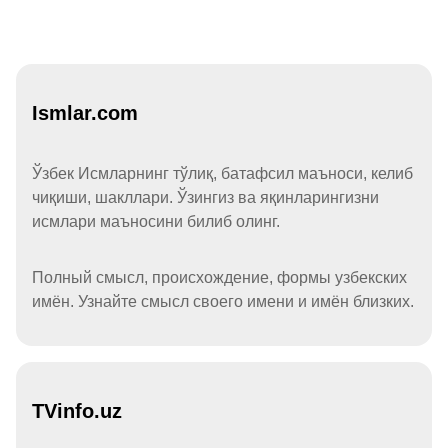
Ismlar.com
Ўзбек Исмларнинг тўлиқ, батафсил маъноси, келиб
чиқиши, шакллари. Ўзингиз ва яқинларингизни
исмлари маъносини билиб олинг.
Полный смысл, происхождение, формы узбекских
имён. Узнайте смысл своего имени и имён близких.
TVinfo.uz