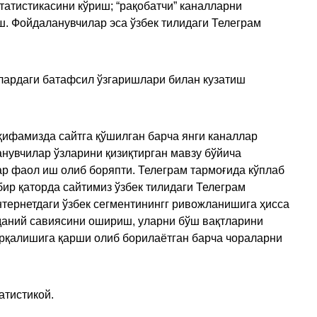
татистикасини кўриш; “рақобатчи” каналларни
ш. Фойдаланувчилар эса ўзбек тилидаги Телеграм
улардаги батафсил ўзгаришлари билан кузатиш
ҳифамизда сайтга қўшилган барча янги каналлар
нувчилар ўзларини қизиқтирган мавзу бўйича
ар фаол иш олиб боряпти. Телеграм тармоғида кўплаб
ир қаторда сайтимиз ўзбек тилидаги Телеграм
тернетдаги ўзбек сегментинингг ривожланишига ҳисса
аданий савиясини ошириш, уларни бўш вақтларини
арқалишига қарши олиб борилаётган барча чораларни
атистикой.