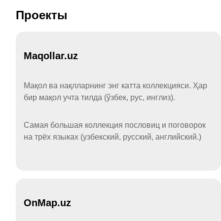
Проекты
Maqollar.uz
Мақол ва нақлларнинг энг катта коллекцияси. Ҳар
бир мақол учта тилда (ўзбек, рус, инглиз).
Самая большая коллекция пословиц и поговорок
на трёх языках (узбекский, русский, английский.)
OnMap.uz