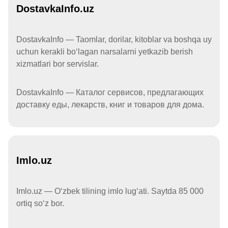
DostavkaInfo.uz
DostavkaInfo — Taomlar, dorilar, kitoblar va boshqa uy
uchun kerakli boʻlagan narsalarni yetkazib berish
xizmatlari bor servislar.
DostavkaInfo — Каталог сервисов, предлагающих
доставку еды, лекарств, книг и товаров для дома.
Imlo.uz
Imlo.uz — Oʻzbek tilining imlo lugʻati. Saytda 85 000
ortiq soʻz bor.