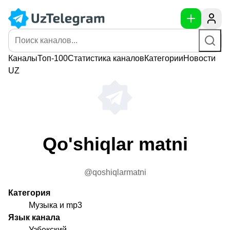
Каналы
Топ-100
Статистика
каналов
Категории
Новости
UZ
Qo'shiqlar matni
@qoshiqlarmatni
Категория
Музыка и mp3
Язык канала
Узбекский