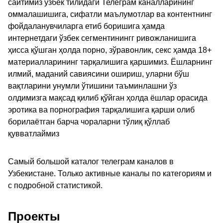
сайтимиз ўзбек тилидаги Телеграм каналларининг
оммалашишига, сифатли маълумотлар ва контентнинг
фойдаланувчиларга етиб боришига ҳамда
интернетдаги ўзбек сегментинингг ривожланишига
ҳисса қўшган ҳолда порно, зўравонлик, секс ҳамда 18+
материалларининг тарқалишига қаршимиз. Ёшларнинг
илмий, маданий савиясини ошириш, уларни бўш
вақтларини унумли ўтишини таъминлашни ўз
олдимизга мақсад қилиб қўйган ҳолда ёшлар орасида
эротика ва порнография тарқалишига қарши олиб
борилаётган барча чораларни тўлиқ қўллаб
қувватлаймиз
Самый большой каталог телеграм каналов в
Узбекистане. Только активные каналы по категориям и
с подробной статистикой.
Проекты