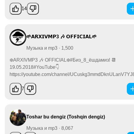
14
🌱𝗔𝗥𝗫𝗜𝗩𝗠𝗣3 🎶 𝗢𝗙𝗙𝗜𝗖𝗜𝗔𝗟🌱
Музыка и mp3 · 1,500
❄️ARXIVMP3 🎶 OFFICIAL❄️#Биз_8_ёшдамиз! 📆
19.05.2018#YouTube👇
https://youtube.com/channel/UCuskg3mmdDknULanV7YJ8.
7
Toshar bu dengiz (Toshqin dengiz)
Музыка и mp3 · 8,067