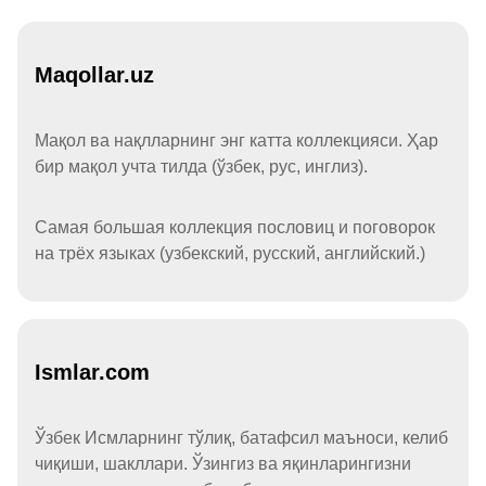
Maqollar.uz
Мақол ва нақлларнинг энг катта коллекцияси. Ҳар
бир мақол учта тилда (ўзбек, рус, инглиз).
Самая большая коллекция пословиц и поговорок
на трёх языках (узбекский, русский, английский.)
Ismlar.com
Ўзбек Исмларнинг тўлиқ, батафсил маъноси, келиб
чиқиши, шакллари. Ўзингиз ва яқинларингизни