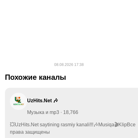
Похожие каналы
UzHits.Net 🎶
Музыка и mp3 · 18,766
💥UzHits.Net saytining rasmiy kanali!!!🎶Musiqa🎬KlipВсе
права защищены