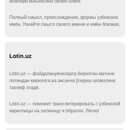
исмлари маъносини билиб олинг.
Полный смысл, происхождение, формы узбекских
имён. Узнайте смысл своего имени и имён близких.
Lotin.uz
Lotin.uz — фойдаланувчиларга берилган матнни
лотиндан кириллга ва аксинча ўгириш хизматини
таклиф этади.
Lotin.uz — поможет транслитерировать с узбекской
кириллицы на латиницу и обратно. Легко!