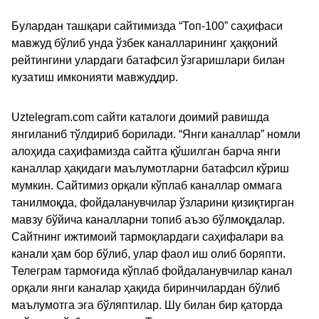
Булардан ташқари сайтимизда “Топ-100” саҳифаси
мавжуд бўлиб унда ўзбек каналларининг ҳаққоний
рейтингини улардаги батафсил ўзгаришлари билан
кузатиш имконияти мавжуддир.
Uztelegram.com сайти каталоги доимий равишда
янгиланиб тўлдириб борилади. “Янги каналлар” номли
алоҳида саҳифамизда сайтга қўшилган барча янги
каналлар ҳақидаги маълумотларни батафсил кўриш
мумкин. Сайтимиз орқали кўплаб каналлар оммага
танилмоқда, фойдаланувчилар ўзларини қизиқтирган
мавзу бўйича каналларни топиб аъзо бўлмоқдалар.
Сайтнинг ижтимоий тармоқлардаги саҳифалари ва
канали ҳам бор бўлиб, улар фаол иш олиб боряпти.
Телеграм тармоғида кўплаб фойдаланувчилар канал
орқали янги каналар ҳақида биринчилардан бўлиб
маълумотга эга бўляптилар. Шу билан бир қаторда