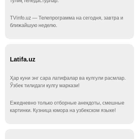
тўлиқ теледастурлар.
TVinfo.uz — Телепрограмма на сегодня, завтра и
ближайшую неделю.
Latifa.uz
Ҳар куни энг сара латифалар ва кулгули расмлар.
Ўзбек тилидаги кулгу маркази!
Ежедневно только отборные анекдоты, смешные
картинки. Кузница юмора на узбекском языке!