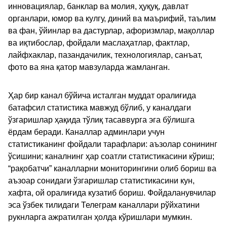
инновациялар, банклар ва молия, ҳуқуқ, давлат
органлари, юмор ва кулгу, диний ва маърифий, таълим
ва фан, ўйинлар ва дастурлар, афоризмлар, мақоллар
ва иқтибослар, фойдали маслаҳатлар, фактлар,
лайфхаклар, пазандачилик, технологиялар, санъат,
фото ва яна қатор мавзуларда жамланган.
Ҳар бир канал бўйича исталган муддат оралиғида
батафсил статистика мавжуд бўлиб, у каналдаги
ўзгаришлар ҳақида тўлиқ тасаввурга эга бўлишга
ёрдам беради. Каналлар админлари учун
статистиканинг фойдали тарафлари: аъзолар сонининг
ўсишини; каналнинг ҳар соатли статистикасини кўриш;
“рақобатчи” каналларни мониторингини олиб бориш ва
аъзоар сонидаги ўзгаришлар статистикасини кун,
хафта, ой оралиғида кузатиб бориш. Фойдаланувчилар
эса ўзбек тилидаги Телеграм каналлари рўйхатини
рукнларга ажратилган ҳолда кўришлари мумкин.