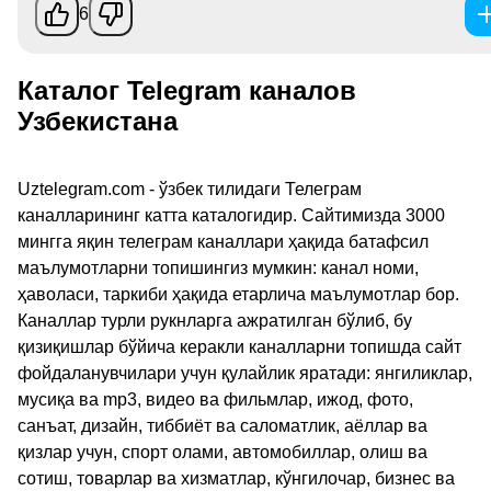
6
Каталог Telegram каналов
Узбекистана
Uztelegram.com - ўзбек тилидаги Телеграм
каналларининг катта каталогидир. Сайтимизда 3000
мингга яқин телеграм каналлари ҳақида батафсил
маълумотларни топишингиз мумкин: канал номи,
ҳаволаси, таркиби ҳақида етарлича маълумотлар бор.
Каналлар турли рукнларга ажратилган бўлиб, бу
қизиқишлар бўйича керакли каналларни топишда сайт
фойдаланувчилари учун қулайлик яратади: янгиликлар,
мусиқа ва mp3, видео ва фильмлар, ижод, фото,
санъат, дизайн, тиббиёт ва саломатлик, аёллар ва
қизлар учун, спорт олами, автомобиллар, олиш ва
сотиш, товарлар ва хизматлар, кўнгилочар, бизнес ва