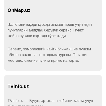
OnMap.uz
Валютани юқори курсда алмаштириш учун яқин
пунктларни аниқлаб берувчи сервис. Пункт
жойлашувини картада кўрсатади.
Сервис, помогающий найти ближайшие пункты
обмена валюты с выгодным курсом. Покажет
местоположение пункта прямо на карте.
TVinfo.uz
TVinfo.uz — Бугун, эртага ва кейинги ҳафта учун