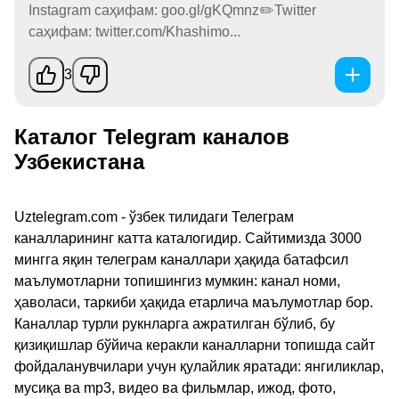
Instagram саҳифам: goo.gl/gKQmnz✏️Twitter
саҳифам: twitter.com/Khashimo...
3
Каталог Telegram каналов
Узбекистана
Uztelegram.com - ўзбек тилидаги Телеграм
каналларининг катта каталогидир. Сайтимизда 3000
мингга яқин телеграм каналлари ҳақида батафсил
маълумотларни топишингиз мумкин: канал номи,
ҳаволаси, таркиби ҳақида етарлича маълумотлар бор.
Каналлар турли рукнларга ажратилган бўлиб, бу
қизиқишлар бўйича керакли каналларни топишда сайт
фойдаланувчилари учун қулайлик яратади: янгиликлар,
мусиқа ва mp3, видео ва фильмлар, ижод, фото,