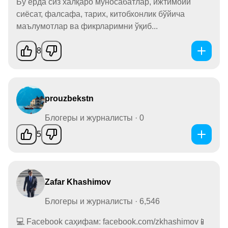
Бу ерда сиз халқаро муносабатлар, ижтимоий
сиёсат, фалсафа, тарих, китобхонлик бўйича
маълумотлар ва фикрларимни ўқиб...
8
prouzbekstn
Блогеры и журналисты · 0
5
Zafar Khashimov
Блогеры и журналисты · 6,546
💻 Facebook саҳифам: facebook.com/zkhashimov📱