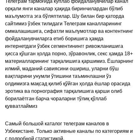
Телеграм тармоғида кўплаб фойдаланувчилар канал
орқали янги каналар ҳақида биринчилардан бўлиб
маълумотга эга бўляптилар. Шу билан бир қаторда
сайтимиз ўзбек тилидаги Телеграм каналларининг
оммалашишига, сифатли маълумотлар ва контентнинг
фойдаланувчиларга етиб боришига ҳамда
интернетдаги ўзбек сегментинингг ривожланишига
ҳисса қўшган ҳолда порно, зўравонлик, секс ҳамда 18+
материалларининг тарқалишига қаршимиз. Ёшларнинг
илмий, маданий савиясини ошириш, уларни бўш
вақтларини унумли ўтишини таъминлашни ўз
олдимизга мақсад қилиб қўйган ҳолда ёшлар орасида
эротика ва порнография тарқалишига қарши олиб
борилаётган барча чораларни тўлиқ қўллаб
қувватлаймиз
Самый большой каталог телеграм каналов в
Узбекистане. Только активные каналы по категориям и
с подробной статистикой.