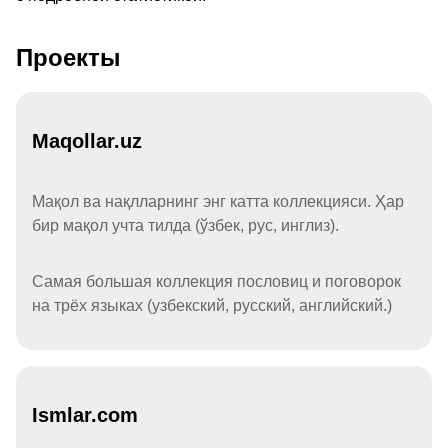
Проекты
Maqollar.uz
Мақол ва нақлларнинг энг катта коллекцияси. Ҳар
бир мақол учта тилда (ўзбек, рус, инглиз).
Самая большая коллекция пословиц и поговорок
на трёх языках (узбекский, русский, английский.)
Ismlar.com