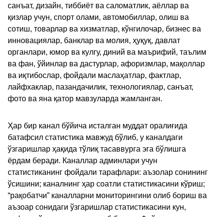
санъат, дизайн, тиббиёт ва саломатлик, аёллар ва
қизлар учун, спорт олами, автомобиллар, олиш ва
сотиш, товарлар ва хизматлар, кўнгилочар, бизнес ва
инновациялар, банклар ва молия, ҳуқуқ, давлат
органлари, юмор ва кулгу, диний ва маърифий, таълим
ва фан, ўйинлар ва дастурлар, афоризмлар, мақоллар
ва иқтибослар, фойдали маслаҳатлар, фактлар,
лайфхаклар, пазандачилик, технологиялар, санъат,
фото ва яна қатор мавзуларда жамланган.
Ҳар бир канал бўйича исталган муддат оралиғида
батафсил статистика мавжуд бўлиб, у каналдаги
ўзгаришлар ҳақида тўлиқ тасаввурга эга бўлишга
ёрдам беради. Каналлар админлари учун
статистиканинг фойдали тарафлари: аъзолар сонининг
ўсишини; каналнинг ҳар соатли статистикасини кўриш;
“рақобатчи” каналларни мониторингини олиб бориш ва
аъзоар сонидаги ўзгаришлар статистикасини кун,