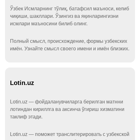
Ўзбек Исмларнинг тўлиқ, батафсил маъноси, келиб
чиқиши, шакллари. Ўзингиз ва яқинларингизни
исмлари маъносини билиб олинг.
Полный смысл, происхождение, формы узбекских
имён. Узнайте смысл своего имени и имён близких.
Lotin.uz
Lotin.uz — фойдаланувчиларга берилган матнни
лотиндан кириллга ва аксинча ўгириш хизматини
таклиф этади.
Lotin.uz — поможет транслитерировать с узбекской