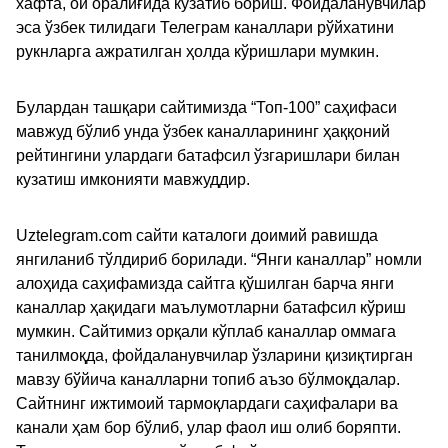
хафта, ой оралиғида кузатиб бориш. Фойдаланувчилар
эса ўзбек тилидаги Телеграм каналлари рўйхатини
рукнларга ажратилган ҳолда кўришлари мумкин.
Булардан ташқари сайтимизда “Топ-100” саҳифаси
мавжуд бўлиб унда ўзбек каналларининг ҳаққоний
рейтингини улардаги батафсил ўзгаришлари билан
кузатиш имконияти мавжуддир.
Uztelegram.com сайти каталоги доимий равишда
янгиланиб тўлдириб борилади. “Янги каналлар” номли
алоҳида саҳифамизда сайтга қўшилган барча янги
каналлар ҳақидаги маълумотларни батафсил кўриш
мумкин. Сайтимиз орқали кўплаб каналлар оммага
танилмоқда, фойдаланувчилар ўзларини қизиқтирган
мавзу бўйича каналларни топиб аъзо бўлмоқдалар.
Сайтнинг ижтимоий тармоқлардаги саҳифалари ва
канали ҳам бор бўлиб, улар фаол иш олиб боряпти.