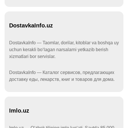
DostavkaInfo.uz
DostavkaInfo — Taomlar, dorilar, kitoblar va boshqa uy
uchun kerakli boʻlagan narsalarni yetkazib berish
xizmatlari bor servislar.
DostavkaInfo — Каталог сервисов, предлагающих
доставку еды, лекарств, книг и товаров для дома.
Imlo.uz
Imlo.uz — Oʻzbek tilining imlo lugʻati. Saytda 85 000