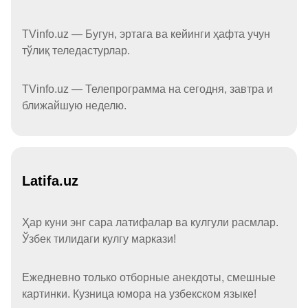
TVinfo.uz — Бугун, эртага ва кейинги ҳафта учун
тўлиқ теледастурлар.
TVinfo.uz — Телепрограмма на сегодня, завтра и
ближайшую неделю.
Latifa.uz
Ҳар куни энг сара латифалар ва кулгули расмлар.
Ўзбек тилидаги кулгу маркази!
Ежедневно только отборные анекдоты, смешные
картинки. Кузница юмора на узбекском языке!