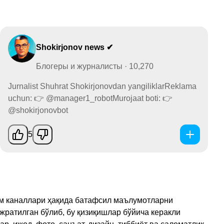
Shokirjonov news ✔
Блогеры и журналисты · 10,270
Jurnalist Shuhrat Shokirjonovdan yangiliklarReklama
uchun: 👉 @manager1_robotMurojaat boti: 👉
@shokirjonovbot
5
рам каналлари ҳақида батафсил маълумотларни
ажратилган бўлиб, бу қизиқишлар бўйича керакли