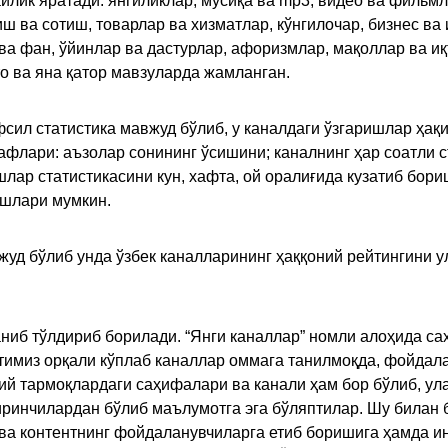
ик яратади: янгиликлар, мусиқа ва mp3, видео ва фильмлар
иш ва сотиш, товарлар ва хизматлар, кўнгилочар, бизнес ва 
 ва фан, ўйинлар ва дастурлар, афоризмлар, мақоллар ва и
то ва яна қатор мавзуларда жамланган.
сил статистика мавжуд бўлиб, у каналдаги ўзгаришлар ҳақи
флари: аъзолар сонининг ўсишини; каналнинг ҳар соатли с
лар статистикасини кун, хафта, ой оралиғида кузатиб бори
ишлари мумкин.
жуд бўлиб унда ўзбек каналларининг ҳаққоний рейтингини 
ниб тўлдириб борилади. “Янги каналлар” номли алоҳида са
имиз орқали кўплаб каналлар оммага танилмоқда, фойдала
ий тармоқлардаги саҳифалари ва канали ҳам бор бўлиб, ул
ринчилардан бўлиб маълумотга эга бўляптилар. Шу билан б
а контентнинг фойдаланувчиларга етиб боришига ҳамда ин