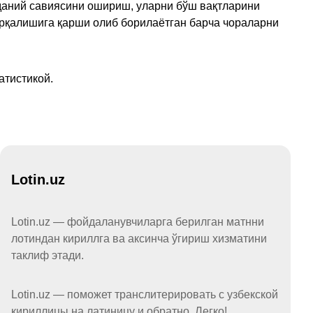
аданий савиясини ошириш, уларни бўш вақтларини
арқалишига қарши олиб борилаётган барча чораларни
атистикой.
Lotin.uz
Lotin.uz — фойдаланувчиларга берилган матнни
лотиндан кириллга ва аксинча ўгириш хизматини
таклиф этади.
Lotin.uz — поможет транслитерировать с узбекской
кириллицы на латиницу и обратно. Легко!