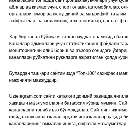
каналларни топишда сайт фойдаланувчилари учун қулайл
аёллар ва қизлар учун, спорт олами, автомобиллар, ол
органлари, юмор ва кулгу, диний ва маърифий, таълим
лайфхаклар, пазандачилик, технологиялар, санъат, фо
Ҳар бир канал бўйича исталган муддат оралиғида батаф
Каналлар админлари учун статистиканинг фойдали тара
мониторингини олиб бориш ва аъзоар сонидаги ўзгариш
каналлари рўйхатини рукнларга ажратилган ҳолда кўр
Булардан ташқари сайтимизда “Топ-100” саҳифаси мав
имконияти мавжуддир.
Uztelegram.com сайти каталоги доимий равишда янгила
ҳақидаги маълумотларни батафсил кўриш мумкин. Сайт
каналларни топиб аъзо бўлмоқдалар. Сайтнинг ижтимо
фойдаланувчилар канал орқали янги каналар ҳақида би
каналларининг оммалашишига, сифатли маълумотлар в