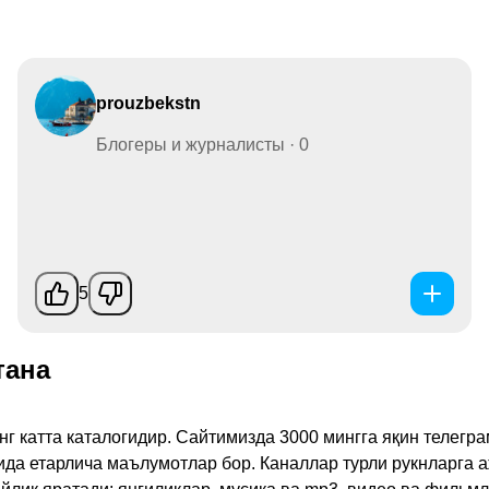
prouzbekstn
Блогеры и журналисты · 0
5
тана
инг катта каталогидир. Сайтимизда 3000 мингга яқин телег
қида етарлича маълумотлар бор. Каналлар турли рукнларга 