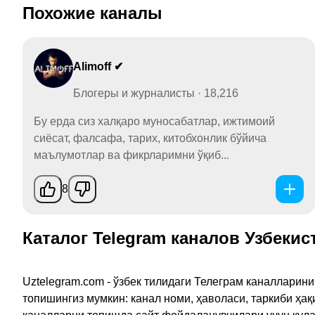
Похожие каналы
Alimoff ✔
Блогеры и журналисты · 18,216
Бу ерда сиз халқаро муносабатлар, ижтимоий
сиёсат, фалсафа, тарих, китобхонлик бўйича
маълумотлар ва фикрларимни ўқиб...
8
Каталог Telegram каналов Узбекис
Uztelegram.com - ўзбек тилидаги Телеграм каналларин
топишингиз мумкин: канал номи, ҳаволаси, таркиби ҳа