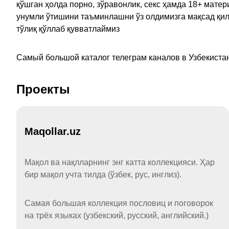
қўшган ҳолда порно, зўравонлик, секс ҳамда 18+ мат
унумли ўтишини таъминлашни ўз олдимизга мақсад қил
тўлиқ қўллаб қувватлаймиз
Самый большой каталог телеграм каналов в Узбекистан
Проекты
Maqollar.uz
Мақол ва нақлларнинг энг катта коллекцияси. Ҳар
бир мақол учта тилда (ўзбек, рус, инглиз).
Самая большая коллекция пословиц и поговорок
на трёх языках (узбекский, русский, английский.)