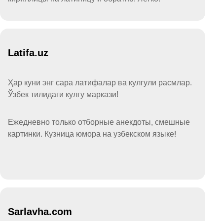
Latifa.uz
Ҳар куни энг сара латифалар ва кулгули расмлар.
Ўзбек тилидаги кулгу маркази!
Ежедневно только отборные анекдоты, смешные
картинки. Кузница юмора на узбекском языке!
Sarlavha.com