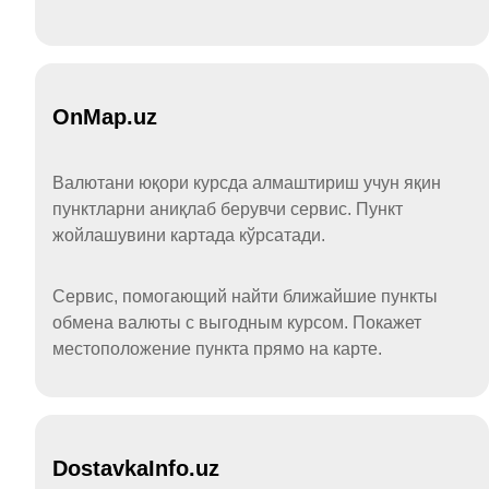
OnMap.uz
Валютани юқори курсда алмаштириш учун яқин
пунктларни аниқлаб берувчи сервис. Пункт
жойлашувини картада кўрсатади.
Сервис, помогающий найти ближайшие пункты
обмена валюты с выгодным курсом. Покажет
местоположение пункта прямо на карте.
DostavkaInfo.uz