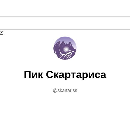
Z
Пик Скартариса
@skartariss