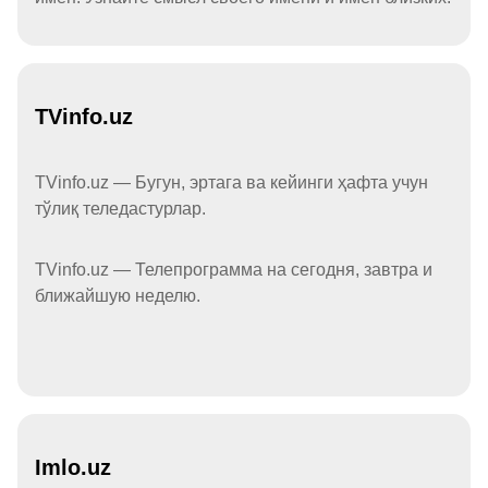
TVinfo.uz
TVinfo.uz — Бугун, эртага ва кейинги ҳафта учун
тўлиқ теледастурлар.
TVinfo.uz — Телепрограмма на сегодня, завтра и
ближайшую неделю.
Imlo.uz