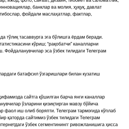
, ижод, фото, санъат, дизайн, тиббиёт ва саломатлик,
инновациялар, банклар ва молия, ҳуқуқ, давлат
қтибослар, фойдали маслаҳатлар, фактлар,
да тўлиқ тасаввурга эга бўлишга ёрдам беради.
татистикасини кўриш; “рақобатчи” каналларни
ш. Фойдаланувчилар эса ўзбек тилидаги Телеграм
улардаги батафсил ўзгаришлари билан кузатиш
ҳифамизда сайтга қўшилган барча янги каналлар
нувчилар ўзларини қизиқтирган мавзу бўйича
ар фаол иш олиб боряпти. Телеграм тармоғида кўплаб
ир қаторда сайтимиз ўзбек тилидаги Телеграм
тернетдаги ўзбек сегментинингг ривожланишига ҳисса