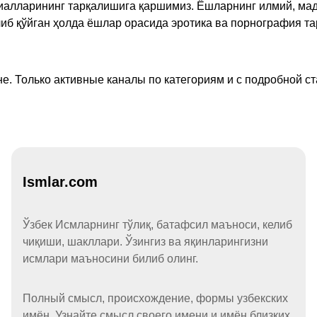
ериалларининг тарқалишига қаршимиз. Ёшларнинг илмий, м
иб қўйган ҳолда ёшлар орасида эротика ва порнография т
е. Только активные каналы по категориям и с подробной ст
Ismlar.com
Ўзбек Исмларнинг тўлиқ, батафсил маъноси, келиб
чиқиши, шакллари. Ўзингиз ва яқинларингизни
исмлари маъносини билиб олинг.
Полный смысл, происхождение, формы узбекских
имён. Узнайте смысл своего имени и имён близких.