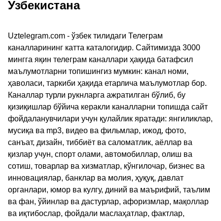
Узбекистана
Uztelegram.com - ўзбек тилидаги Телеграм
каналларининг катта каталогидир. Сайтимизда 3000
мингга яқин телеграм каналлари ҳақида батафсил
маълумотларни топишингиз мумкин: канал номи,
ҳаволаси, таркиби ҳақида етарлича маълумотлар бор.
Каналлар турли рукнларга ажратилган бўлиб, бу
қизиқишлар бўйича керакли каналларни топишда сайт
фойдаланувчилари учун қулайлик яратади: янгиликлар,
мусиқа ва mp3, видео ва фильмлар, ижод, фото,
санъат, дизайн, тиббиёт ва саломатлик, аёллар ва
қизлар учун, спорт олами, автомобиллар, олиш ва
сотиш, товарлар ва хизматлар, кўнгилочар, бизнес ва
инновациялар, банклар ва молия, ҳуқуқ, давлат
органлари, юмор ва кулгу, диний ва маърифий, таълим
ва фан, ўйинлар ва дастурлар, афоризмлар, мақоллар
ва иқтибослар, фойдали маслаҳатлар, фактлар,