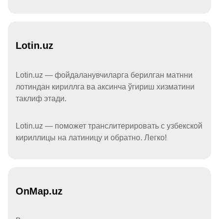
Lotin.uz
Lotin.uz — фойдаланувчиларга берилган матнни
лотиндан кириллга ва аксинча ўгириш хизматини
таклиф этади.
Lotin.uz — поможет транслитерировать с узбекской
кириллицы на латиницу и обратно. Легко!
OnMap.uz