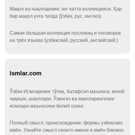
Мақол ва нақлларнинг энг катта коллекцияси. Ҳар
бир мақол учта тилда (ўзбек, рус, инглиз).
Самая большая коллекция пословиц и поговорок
на трёх языках (узбекский, русский, английский.)
Ismlar.com
Ўзбек Исмларнинг тўлиқ, батафсил маъноси, келиб
чиқиши, шакллари. Ўзингиз ва яқинларингизни
исмлари маъносини билиб олинг.
Полный смысл, происхождение, формы узбекских
имён. Узнайте смысл своего имени и имён близких.