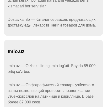
uchun kerakli boʻlagan narsalarni yetkazib berish
xizmatlari bor servislar.
DostavkaInfo — Каталог сервисов, предлагающих
доставку еды, лекарств, книг и товаров для дома.
Imlo.uz
Imlo.uz — Oʻzbek tilining imlo lugʻati. Saytda 85 000
ortiq soʻz bor.
Imlo.uz — Орфографический словарь узбекского
языка позволяющий проверить правописание
узбекских слов на латинице и кириллице. В базе
более 87 000 слов.