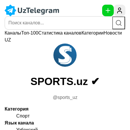
Каналы
Топ-100
Статистика
каналов
Категории
Новости
UZ
SPORTS.uz ✔
@sports_uz
Категория
Спорт
Язык канала
Узбекский