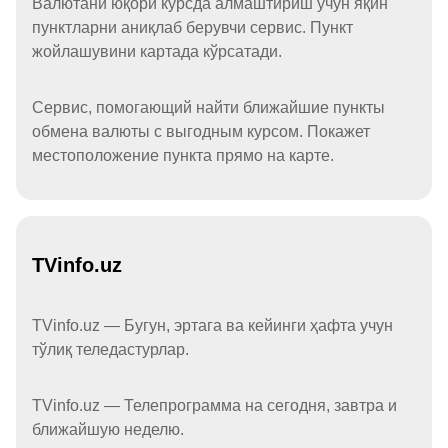
Валютани юқори курсда алмаштириш учун яқин
пунктларни аниқлаб берувчи сервис. Пункт
жойлашувини картада кўрсатади.
Сервис, помогающий найти ближайшие пункты
обмена валюты с выгодным курсом. Покажет
местоположение пункта прямо на карте.
TVinfo.uz
TVinfo.uz — Бугун, эртага ва кейинги ҳафта учун
тўлиқ теледастурлар.
TVinfo.uz — Телепрограмма на сегодня, завтра и
ближайшую неделю.