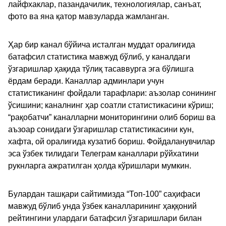
лайфхаклар, пазандачилик, технологиялар, санъат,
фото ва яна қатор мавзуларда жамланган.
Ҳар бир канал бўйича исталган муддат оралиғида
батафсил статистика мавжуд бўлиб, у каналдаги
ўзгаришлар ҳақида тўлиқ тасаввурга эга бўлишга
ёрдам беради. Каналлар админлари учун
статистиканинг фойдали тарафлари: аъзолар сонининг
ўсишини; каналнинг ҳар соатли статистикасини кўриш;
“рақобатчи” каналларни мониторингини олиб бориш ва
аъзоар сонидаги ўзгаришлар статистикасини кун,
хафта, ой оралиғида кузатиб бориш. Фойдаланувчилар
эса ўзбек тилидаги Телеграм каналлари рўйхатини
рукнларга ажратилган ҳолда кўришлари мумкин.
Булардан ташқари сайтимизда “Топ-100” саҳифаси
мавжуд бўлиб унда ўзбек каналларининг ҳаққоний
рейтингини улардаги батафсил ўзгаришлари билан