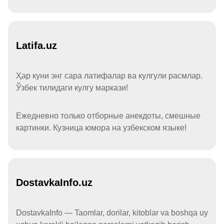
Latifa.uz
Ҳар куни энг сара латифалар ва кулгули расмлар.
Ўзбек тилидаги кулгу маркази!
Ежедневно только отборные анекдоты, смешные
картинки. Кузница юмора на узбекском языке!
DostavkaInfo.uz
DostavkaInfo — Taomlar, dorilar, kitoblar va boshqa uy