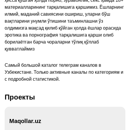
ҳисса қўшган ҳолда порно, зўравонлик, секс ҳамда 18+
материалларининг тарқалишига қаршимиз. Ёшларнинг
илмий, маданий савиясини ошириш, уларни бўш
вақтларини унумли ўтишини таъминлашни ўз
олдимизга мақсад қилиб қўйган ҳолда ёшлар орасида
эротика ва порнография тарқалишига қарши олиб
борилаётган барча чораларни тўлиқ қўллаб
қувватлаймиз
Самый большой каталог телеграм каналов в
Узбекистане. Только активные каналы по категориям и
с подробной статистикой.
Проекты
Maqollar.uz