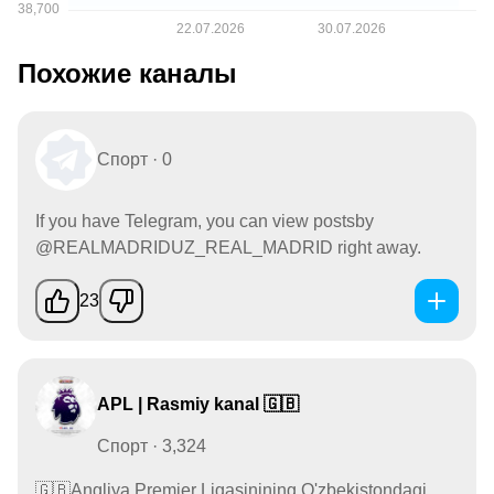
Похожие каналы
Спорт · 0
If you have Telegram, you can view postsby
@REALMADRIDUZ_REAL_MADRID right away.
23
APL | Rasmiy kanal 🇬🇧
Спорт · 3,324
🇬🇧Angliya Premier Ligasinining O'zbekistondagi