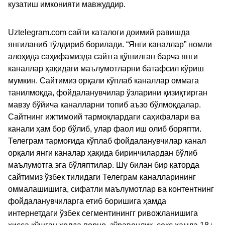
кузатиш имконияти мавжуддир.
Uztelegram.com сайти каталоги доимий равишда
янгиланиб тўлдириб борилади. “Янги каналлар” номли
алоҳида саҳифамизда сайтга қўшилган барча янги
каналлар ҳақидаги маълумотларни батафсил кўриш
мумкин. Сайтимиз орқали кўплаб каналлар оммага
танилмоқда, фойдаланувчилар ўзларини қизиқтирган
мавзу бўйича каналларни топиб аъзо бўлмоқдалар.
Сайтнинг ижтимоий тармоқлардаги саҳифалари ва
канали ҳам бор бўлиб, улар фаол иш олиб боряпти.
Телеграм тармоғида кўплаб фойдаланувчилар канал
орқали янги каналар ҳақида биринчилардан бўлиб
маълумотга эга бўляптилар. Шу билан бир қаторда
сайтимиз ўзбек тилидаги Телеграм каналларининг
оммалашишига, сифатли маълумотлар ва контентнинг
фойдаланувчиларга етиб боришига ҳамда
интернетдаги ўзбек сегментинингг ривожланишига