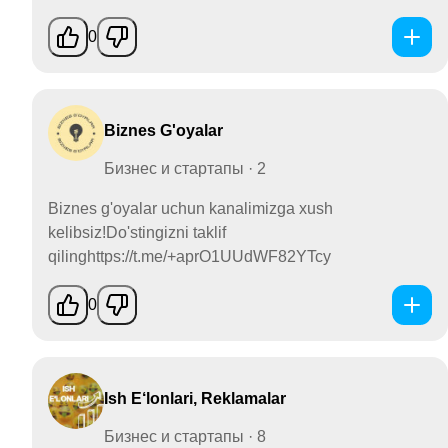
0
Biznes G'oyalar
Бизнес и стартапы · 2
Biznes g'oyalar uchun kanalimizga xush
kelibsiz!Do'stingizni taklif
qilinghttps://t.me/+aprO1UUdWF82YTcy
0
Ish E‘lonlari, Reklamalar
Бизнес и стартапы · 8