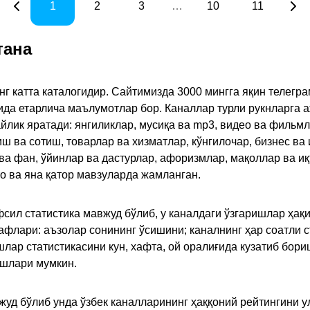
1
2
3
…
10
11
тана
инг катта каталогидир. Сайтимизда 3000 мингга яқин телег
қида етарлича маълумотлар бор. Каналлар турли рукнларга 
ик яратади: янгиликлар, мусиқа ва mp3, видео ва фильмлар
иш ва сотиш, товарлар ва хизматлар, кўнгилочар, бизнес ва 
 ва фан, ўйинлар ва дастурлар, афоризмлар, мақоллар ва и
то ва яна қатор мавзуларда жамланган.
сил статистика мавжуд бўлиб, у каналдаги ўзгаришлар ҳақи
флари: аъзолар сонининг ўсишини; каналнинг ҳар соатли с
лар статистикасини кун, хафта, ой оралиғида кузатиб бори
ишлари мумкин.
жуд бўлиб унда ўзбек каналларининг ҳаққоний рейтингини 