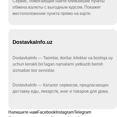
Сервис, помогающий найти ближайшие пункты
обмена валюты с выгодным курсом. Покажет
местоположение пункта прямо на карте.
DostavkaInfo.uz
DostavkaInfo — Taomlar, dorilar, kitoblar va boshqa uy
uchun kerakli boʻlagan narsalarni yetkazib berish
xizmatlari bor servislar.
DostavkaInfo — Каталог сервисов, предлагающих
доставку еды, лекарств, книг и товаров для дома.
Напишите нам
Facebook
Instagram
Telegram