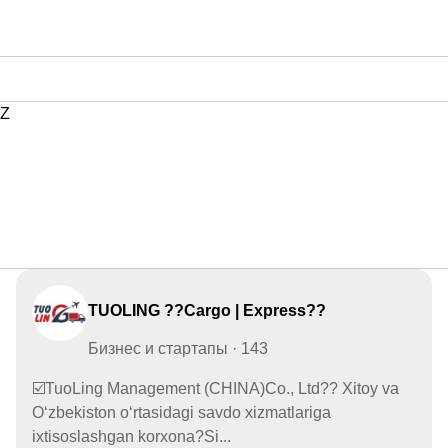
Z
TUOLING ??Cargo | Express??
Бизнес и стартапы · 143
☑️TuoLing Management (CHINA)Co., Ltd?? Xitoy va
O‘zbekiston o‘rtasidagi savdo xizmatlariga
ixtisoslashgan korxona?Si...