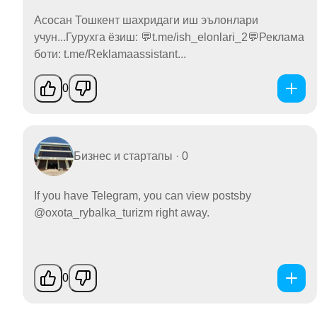
Асосан Тошкент шахридаги иш эълонлари
учун...Гурухга ёзиш: 💬t.me/ish_elonlari_2💬Реклама
боти: t.me/Reklamaassistant...
0
Бизнес и стартапы · 0
If you have Telegram, you can view postsby
@oxota_rybalka_turizm right away.
0