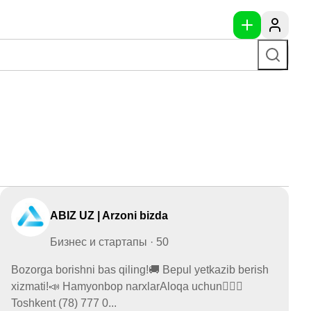
ABIZ UZ | Arzoni bizda
Бизнес и стартапы · 50
Bozorga borishni bas qiling!🚚 Bepul yetkazib berish
xizmati!📣 Hamyonbop narxlarAloqa uchun👇🏻📍
Toshkent (78) 777 0...