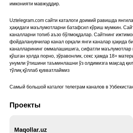
имконияти мавжуддир.
Uztelegram.com сайти каталоги доимий равишда янгила
ҳақидаги маълумотларни батафсил кўриш мумкин. Сайт
каналларни топиб аъзо бўлмоқдалар. Сайтнинг ижтимо
фойдаланувчилар канал орқали янги каналар ҳақида би
каналларининг оммалашишига, сифатли маълумотлар в
қўшган ҳолда порно, зўравонлик, секс ҳамда 18+ мат
унумли ўтишини таъминлашни ўз олдимизга мақсад қил
тўлиқ қўллаб қувватлаймиз
Самый большой каталог телеграм каналов в Узбекистан
Проекты
Maqollar.uz