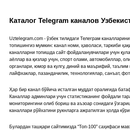
Каталог Telegram каналов Узбекис
Uztelegram.com - ўзбек тилидаги Телеграм каналларин
топишингиз мумкин: канал номи, ҳаволаси, таркиби ҳа
каналларни топишда сайт фойдаланувчилари учун қулайл
аёллар ва қизлар учун, спорт олами, автомобиллар, ол
органлари, юмор ва кулгу, диний ва маърифий, таълим
лайфхаклар, пазандачилик, технологиялар, санъат, фо
Ҳар бир канал бўйича исталган муддат оралиғида батаф
Каналлар админлари учун статистиканинг фойдали тара
мониторингини олиб бориш ва аъзоар сонидаги ўзгариш
каналлари рўйхатини рукнларга ажратилган ҳолда кўр
Булардан ташқари сайтимизда “Топ-100” саҳифаси мав