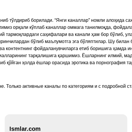
ниб тўлдириб борилади. “Янги каналлар” номли алоҳида са
имиз орқали кўплаб каналлар оммага танилмоқда, фойдала
ий тармоқлардаги саҳифалари ва канали ҳам бор бўлиб, ул
ринчилардан бўлиб маълумотга эга бўляптилар. Шу билан б
а контентнинг фойдаланувчиларга етиб боришига ҳамда ин
ериалларининг тарқалишига қаршимиз. Ёшларнинг илмий, м
иб қўйган ҳолда ёшлар орасида эротика ва порнография т
е. Только активные каналы по категориям и с подробной ст
Ismlar.com