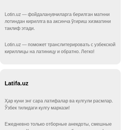
Lotin.uz — фойдаланувчиларга берилган матнни
лотиндан кириллга ва аксинча ўгириш хизматини
таклиф этади.
Lotin.uz — поможет транслитерировать с узбекской
кириллицы на латиницу и обратно. Легко!
Latifa.uz
Ҳар куни энг сара латифалар ва кулгули расмлар.
Ўзбек тилидаги кулгу маркази!
Ежедневно только отборные анекдоты, смешные