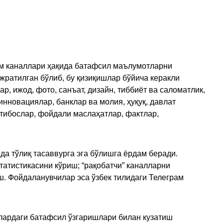
рам каналлари ҳақида батафсил маълумотларни
ажратилган бўлиб, бу қизиқишлар бўйича керакли
, ижод, фото, санъат, дизайн, тиббиёт ва саломатлик,
инновациялар, банклар ва молия, ҳуқуқ, давлат
қтибослар, фойдали маслаҳатлар, фактлар,
да тўлиқ тасаввурга эга бўлишга ёрдам беради.
татистикасини кўриш; “рақобатчи” каналларни
ш. Фойдаланувчилар эса ўзбек тилидаги Телеграм
улардаги батафсил ўзгаришлари билан кузатиш