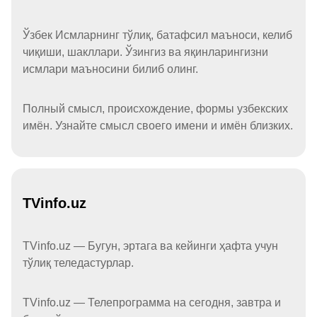
Ўзбек Исмларнинг тўлиқ, батафсил маъноси, келиб
чиқиши, шакллари. Ўзингиз ва яқинларингизни
исмлари маъносини билиб олинг.
Полный смысл, происхождение, формы узбекских
имён. Узнайте смысл своего имени и имён близких.
TVinfo.uz
TVinfo.uz — Бугун, эртага ва кейинги ҳафта учун
тўлиқ теледастурлар.
TVinfo.uz — Телепрограмма на сегодня, завтра и