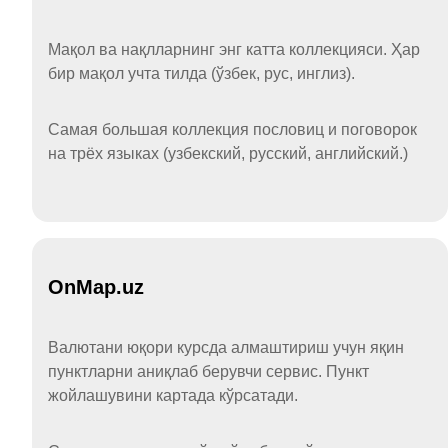
Мақол ва нақлларнинг энг катта коллекцияси. Ҳар
бир мақол учта тилда (ўзбек, рус, инглиз).
Самая большая коллекция пословиц и поговорок
на трёх языках (узбекский, русский, английский.)
OnMap.uz
Валютани юқори курсда алмаштириш учун яқин
пунктларни аниқлаб берувчи сервис. Пункт
жойлашувини картада кўрсатади.