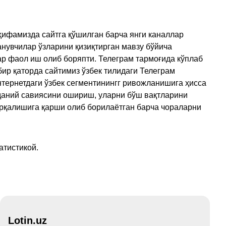
ҳифамизда сайтга қўшилган барча янги каналлар
нувчилар ўзларини қизиқтирган мавзу бўйича
ар фаол иш олиб боряпти. Телеграм тармоғида кўплаб
ир қаторда сайтимиз ўзбек тилидаги Телеграм
тернетдаги ўзбек сегментинингг ривожланишига ҳисса
аданий савиясини ошириш, уларни бўш вақтларини
арқалишига қарши олиб борилаётган барча чораларни
атистикой.
Lotin.uz