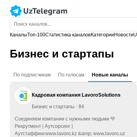
Каналы
Топ-100
Статистика
каналов
Категории
Новости
U
Бизнес и стартапы
По
подписчикам
По
голосам
Новые
каналы
Кадровая компания LavoroSolutions
Бизнес и стартапы · 84
Соединяем компании с нужными людьми 💚
Рекрутмент | Аутсорсинг |
Аутстаффингwww.lavoro.kz &amp; www.lavoro.uz