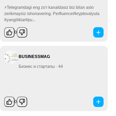
⚡️Telegramdagi eng zo'r kanaldasiz biz bilan aslo
zerikmaysiz ishonavering. Perfluence#kryptovalyuta
#yangiliklar#pu...
0
BUSINESSMAG
Бизнес и стартапы · 44
0