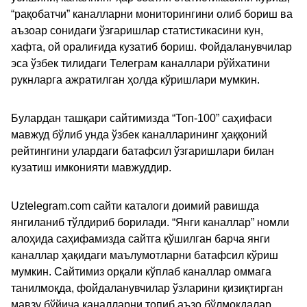
“рақобатчи” каналларни мониторингини олиб бориш ва
аъзоар сонидаги ўзгаришлар статистикасини кун,
хафта, ой оралиғида кузатиб бориш. Фойдаланувчилар
эса ўзбек тилидаги Телеграм каналлари рўйхатини
рукнларга ажратилган ҳолда кўришлари мумкин.
Булардан ташқари сайтимизда “Топ-100” саҳифаси
мавжуд бўлиб унда ўзбек каналларининг ҳаққоний
рейтингини улардаги батафсил ўзгаришлари билан
кузатиш имконияти мавжуддир.
Uztelegram.com сайти каталоги доимий равишда
янгиланиб тўлдириб борилади. “Янги каналлар” номли
алоҳида саҳифамизда сайтга қўшилган барча янги
каналлар ҳақидаги маълумотларни батафсил кўриш
мумкин. Сайтимиз орқали кўплаб каналлар оммага
танилмоқда, фойдаланувчилар ўзларини қизиқтирган
мавзу бўйича каналларни топиб аъзо бўлмоқдалар.