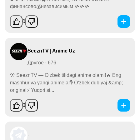
финансово💰независимым 💸💸💸
0
SeeznTV | Anime Uz
Другое · 676
🎌 SeeznTV — O‘zbek tilidagi anime olami!🔥 Eng
mashhur va yangi animelar🎙 O‘zbek dublyaj &amp;
original⚡️ Yuqori si...
0
.