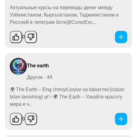
Актуальные курсы на переводы денег между
Узбекистаном, Кыргызстаном, Таджикистаном и
Россией в телеграм боте@CursoExc...
0
The earth
Другое · 44
🌍 The Earth – Eng chiroyli joylar va tabiat mo‘jizalari
bilan tanishing! 🌿✨🌍 The Earth – Узнайте красоту
мира и ч...
0