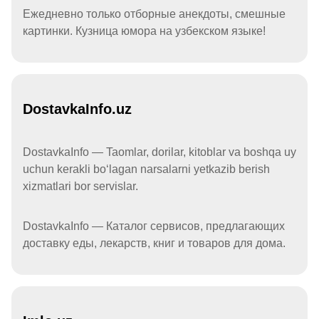
Ежедневно только отборные анекдоты, смешные
картинки. Кузница юмора на узбекском языке!
DostavkaInfo.uz
DostavkaInfo — Taomlar, dorilar, kitoblar va boshqa uy
uchun kerakli boʻlagan narsalarni yetkazib berish
xizmatlari bor servislar.
DostavkaInfo — Каталог сервисов, предлагающих
доставку еды, лекарств, книг и товаров для дома.