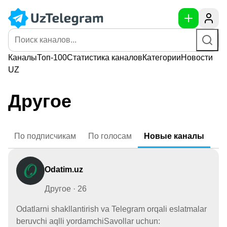
Каналы
Топ-100
Статистика
каналов
Категории
Новости
UZ
Другое
По
подписчикам
По
голосам
Новые
каналы
Odatim.uz
Другое · 26
Odatlarni shakllantirish va Telegram orqali eslatmalar
beruvchi aqlli yordamchiSavollar uchun: