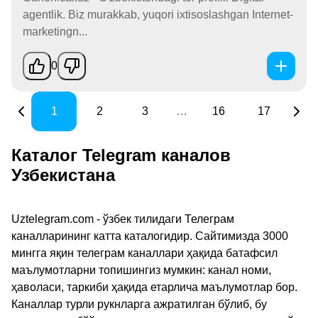
agentlik. Biz murakkab, yuqori ixtisoslashgan Internet-
marketingn...
0
1
2
3
…
16
17
Каталог Telegram каналов
Узбекистана
Uztelegram.com - ўзбек тилидаги Телеграм
каналларининг катта каталогидир. Сайтимизда 3000
мингга яқин телеграм каналлари ҳақида батафсил
маълумотларни топишингиз мумкин: канал номи,
ҳаволаси, таркиби ҳақида етарлича маълумотлар бор.
Каналлар турли рукнларга ажратилган бўлиб, бу