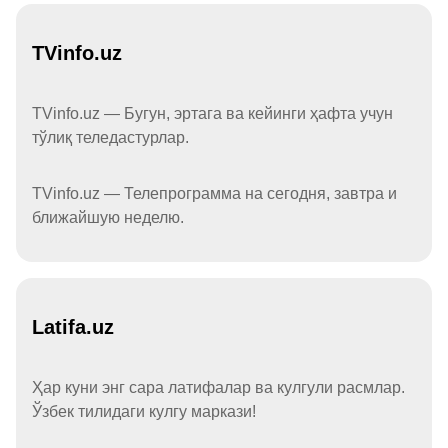
TVinfo.uz
TVinfo.uz — Бугун, эртага ва кейинги ҳафта учун
тўлиқ теледастурлар.
TVinfo.uz — Телепрограмма на сегодня, завтра и
ближайшую неделю.
Latifa.uz
Ҳар куни энг сара латифалар ва кулгули расмлар.
Ўзбек тилидаги кулгу маркази!