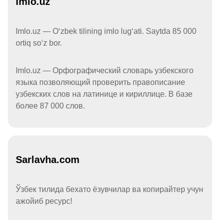
Imlo.uz
Imlo.uz — Oʻzbek tilining imlo lugʻati. Saytda 85 000
ortiq soʻz bor.
Imlo.uz — Орфографический словарь узбекского
языка позволяющий проверить правописание
узбекских слов на латинице и кириллице. В базе
более 87 000 слов.
Sarlavha.com
Ўзбек тилида бехато ёзувчилар ва копирайтер учун
ажойиб ресурс!