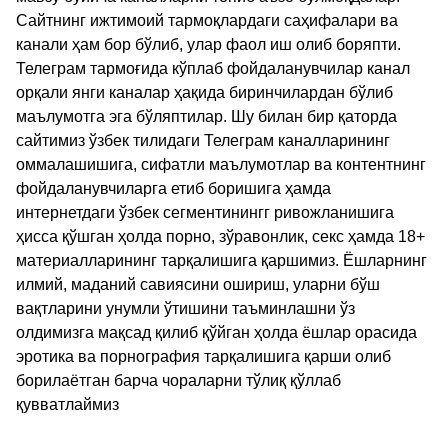
Сайтнинг ижтимоий тармоқлардаги саҳифалари ва
канали ҳам бор бўлиб, улар фаол иш олиб боряпти.
Телеграм тармоғида кўплаб фойдаланувчилар канал
орқали янги каналар ҳақида биринчилардан бўлиб
маълумотга эга бўляптилар. Шу билан бир қаторда
сайтимиз ўзбек тилидаги Телеграм каналларининг
оммалашишига, сифатли маълумотлар ва контентнинг
фойдаланувчиларга етиб боришига ҳамда
интернетдаги ўзбек сегментинингг ривожланишига
ҳисса қўшган ҳолда порно, зўравонлик, секс ҳамда 18+
материалларининг тарқалишига қаршимиз. Ёшларнинг
илмий, маданий савиясини ошириш, уларни бўш
вақтларини унумли ўтишини таъминлашни ўз
олдимизга мақсад қилиб қўйган ҳолда ёшлар орасида
эротика ва порнография тарқалишига қарши олиб
борилаётган барча чораларни тўлиқ қўллаб
қувватлаймиз