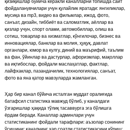
қизиқишлар бўйича керакли каналларни топишда сайт
фойдаланувчилари учун қулайлик яратади: янгиликлар,
мусиқа ва mp3, видео ва фильмлар, ижод, фото,
санъат, дизайн, тиббиёт ва саломатлик, аёллар ва
қизлар учун, спорт олами, автомобиллар, олиш ва
сотиш, товарлар ва хизматлар, кўнгилочар, бизнес ва
инновациялар, банклар ва молия, ҳуқуқ, давлат
органлари, юмор ва кулгу, диний ва маърифий, таълим
ва фан, ўйинлар ва дастурлар, афоризмлар, мақоллар
ва иқтибослар, фойдали маслаҳатлар, фактлар,
лайфхаклар, пазандачилик, технологиялар, санъат,
фото ва яна қатор мавзуларда жамланган.
Ҳар бир канал бўйича исталган муддат оралиғида
батафсил статистика мавжуд бўлиб, у каналдаги
ўзгаришлар ҳақида тўлиқ тасаввурга эга бўлишга
ёрдам беради. Каналлар админлари учун
статистиканинг фойдали тарафлари: аъзолар сонининг
ўсишини; каналнинг ҳар соатли статистикасини кўриш;