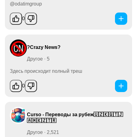
@odatimgroup
0
?Crazy News?
Другое · 5
Здесь происходит полный треш
0
Curso - Переводы за рубеж🇺🇿🇰🇬🇹🇯
🇦🇲🇰🇿🇹🇷
Другое · 2,521