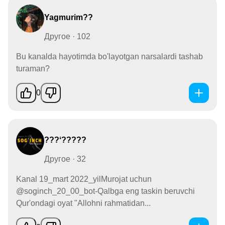
Yagmurim??
Другое · 102
Bu kanalda hayotimda bo'layotgan narsalardi tashab
turaman?
0
???ʻ?????
Другое · 32
Kanal 19_mart 2022_yilMurojat uchun
@soginch_20_00_bot-Qalbga eng taskin beruvchi
Qur'ondagi oyat "Allohni rahmatidan...