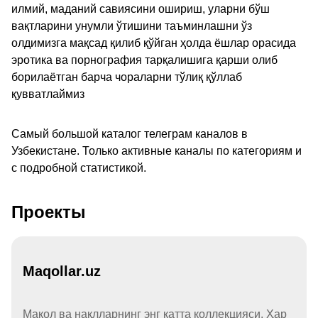
илмий, маданий савиясини ошириш, уларни бўш
вақтларини унумли ўтишини таъминлашни ўз
олдимизга мақсад қилиб қўйган ҳолда ёшлар орасида
эротика ва порнография тарқалишига қарши олиб
борилаётган барча чораларни тўлиқ қўллаб
қувватлаймиз
Самый большой каталог телеграм каналов в
Узбекистане. Только активные каналы по категориям и
с подробной статистикой.
Проекты
Maqollar.uz
Мақол ва нақлларнинг энг катта коллекцияси. Ҳар