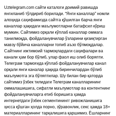
Uztelegram.com сайти каталоги доимий равишда
янгиланиб тўлдириб борилади. “Янги каналлар” номли
алоҳида саҳифамизда сайтга қўшилган барча янги
каналлар ҳақидаги маълумотларни батафсил кўриш
мумкин. Сайтимиз орқали кўплаб каналлар оммага
танилмоқда, фойдаланувчилар ўзларини қизиқтирган
мавзу бўйича каналларни топиб аъзо бўлмоқдалар.
Сайтнинг ижтимоий тармоқлардаги саҳифалари ва
канали ҳам бор бўлиб, улар фаол иш олиб боряпти.
Телеграм тармоғида кўплаб фойдаланувчилар канал
орқали янги каналар ҳақида биринчилардан бўлиб
маълумотга эга бўляптилар. Шу билан бир қаторда
сайтимиз ўзбек тилидаги Телеграм каналларининг
оммалашишига, сифатли маълумотлар ва контентнинг
фойдаланувчиларга етиб боришига ҳамда
интернетдаги ўзбек сегментинингг ривожланишига
ҳисса қўшган ҳолда порно, зўравонлик, секс ҳамда 18+
материалларининг тарқалишига қаршимиз. Ёшларнинг