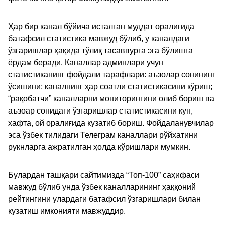
Ҳар бир канал бўйича исталган муддат оралиғида
батафсил статистика мавжуд бўлиб, у каналдаги
ўзгаришлар ҳақида тўлиқ тасаввурга эга бўлишга
ёрдам беради. Каналлар админлари учун
статистиканинг фойдали тарафлари: аъзолар сонининг
ўсишини; каналнинг ҳар соатли статистикасини кўриш;
“рақобатчи” каналларни мониторингини олиб бориш ва
аъзоар сонидаги ўзгаришлар статистикасини кун,
хафта, ой оралиғида кузатиб бориш. Фойдаланувчилар
эса ўзбек тилидаги Телеграм каналлари рўйхатини
рукнларга ажратилган ҳолда кўришлари мумкин.
Булардан ташқари сайтимизда “Топ-100” саҳифаси
мавжуд бўлиб унда ўзбек каналларининг ҳаққоний
рейтингини улардаги батафсил ўзгаришлари билан
кузатиш имконияти мавжуддир.