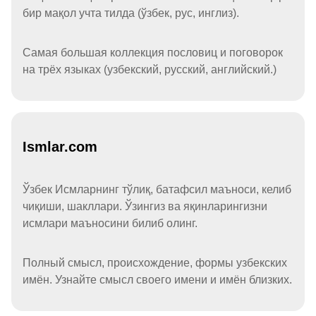
бир мақол учта тилда (ўзбек, рус, инглиз).
Самая большая коллекция пословиц и поговорок
на трёх языках (узбекский, русский, английский.)
Ismlar.com
Ўзбек Исмларнинг тўлиқ, батафсил маъноси, келиб
чиқиши, шакллари. Ўзингиз ва яқинларингизни
исмлари маъносини билиб олинг.
Полный смысл, происхождение, формы узбекских
имён. Узнайте смысл своего имени и имён близких.