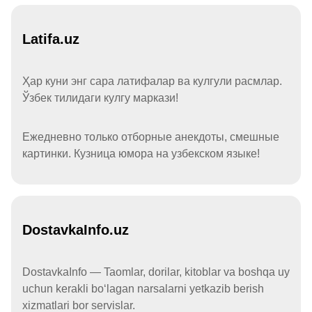
Latifa.uz
Ҳар куни энг сара латифалар ва кулгули расмлар.
Ўзбек тилидаги кулгу маркази!
Ежедневно только отборные анекдоты, смешные
картинки. Кузница юмора на узбекском языке!
DostavkaInfo.uz
DostavkaInfo — Taomlar, dorilar, kitoblar va boshqa uy
uchun kerakli boʻlagan narsalarni yetkazib berish
xizmatlari bor servislar.