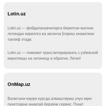
Lotin.uz
Lotin.uz — фойдаланувчиларга берилган матнни
лотиндан кириллга ва аксинча ўгириш хизматини
таклиф этади.
Lotin.uz — поможет транслитерировать с узбекской
кириллицы на латиницу и обратно. Легко!
OnMap.uz
Валютани юқори курсда алмаштириш учун яқин
пунктларни аниқлаб берувчи сервис. Пункт