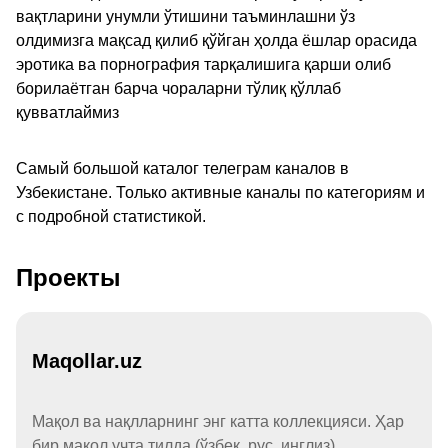
вақтларини унумли ўтишини таъминлашни ўз
олдимизга мақсад қилиб қўйган ҳолда ёшлар орасида
эротика ва порнография тарқалишига қарши олиб
борилаётган барча чораларни тўлиқ қўллаб
қувватлаймиз
Самый большой каталог телеграм каналов в
Узбекистане. Только активные каналы по категориям и
с подробной статистикой.
Проекты
Maqollar.uz
Мақол ва нақлларнинг энг катта коллекцияси. Ҳар
бир мақол учта тилда (ўзбек, рус, инглиз).