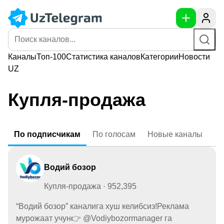
Каналы
Топ-100
Статистика
каналов
Категории
Новости
UZ
Купля-продажа
По
подписчикам
По
голосам
Новые
каналы
Водий бозор
Купля-продажа · 952,395
“Водий бозор” каналига хуш келибсиз!Реклама
мурожаат учун👉 @Vodiybozormanager га