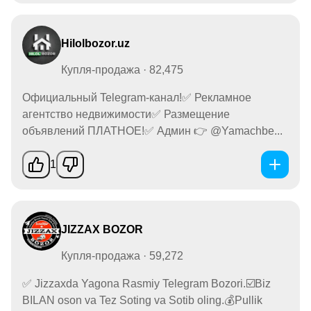
Hilolbozor.uz
Купля-продажа · 82,475
Официальный Telegram-канал!✅ Рекламное
агентство недвижимости✅ Размещение
объявлений ПЛАТНОЕ!✅ Админ 👉 @Yamachbe...
1
JIZZAX BOZOR
Купля-продажа · 59,272
✅ Jizzaxda Yagona Rasmiy Telegram Bozori.☑️Biz
BILAN oson va Tez Soting va Sotib oling.💰Pullik