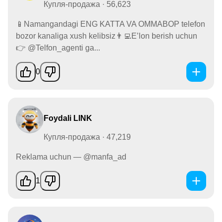
Купля-продажа · 56,623
📱Namangandagi ENG KATTA VA OMMABOP telefon
bozor kanaliga xush kelibsiz👨‍💻E’lon berish uchun
👉 @Telfon_agenti ga...
0
Foydali LINK
Купля-продажа · 47,219
Reklama uchun — @manfa_ad
1