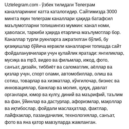
Uztelegram.com - ўзбек тилидаги Телеграм
каналларининг катта каталогидир. Сайтимизда 3000
мингга яқин телеграм каналлари ҳақида батафсил
маълумотларни топишингиз мумкин: канал номи,
ҳаволаси, таркиби ҳақида етарлича маълумотлар бор.
Каналлар турли рукнларга ажратилган бўлиб, бу
қизиқишлар бўйича керакли каналларни топишда сайт
фойдаланувчилари учун қулайлик яратади: янгиликлар,
мусиқа ва mp3, видео ва фильмлар, ижод, фото,
санъат, дизайн, тиббиёт ва саломатлик, аёллар ва
қизлар учун, спорт олами, автомобиллар, олиш ва
сотиш, товарлар ва хизматлар, кўнгилочар, бизнес ва
инновациялар, банклар ва молия, ҳуқуқ, давлат
органлари, юмор ва кулгу, диний ва маърифий, таълим
ва фан, ўйинлар ва дастурлар, афоризмлар, мақоллар
ва иқтибослар, фойдали маслаҳатлар, фактлар,
лайфхаклар, пазандачилик, технологиялар, санъат,
фото ва яна қатор мавзуларда жамланган.