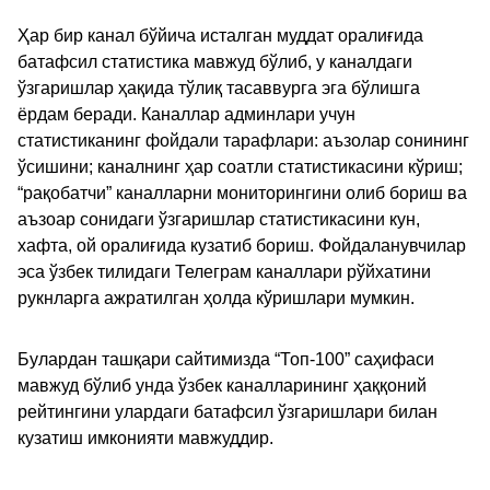
Ҳар бир канал бўйича исталган муддат оралиғида
батафсил статистика мавжуд бўлиб, у каналдаги
ўзгаришлар ҳақида тўлиқ тасаввурга эга бўлишга
ёрдам беради. Каналлар админлари учун
статистиканинг фойдали тарафлари: аъзолар сонининг
ўсишини; каналнинг ҳар соатли статистикасини кўриш;
“рақобатчи” каналларни мониторингини олиб бориш ва
аъзоар сонидаги ўзгаришлар статистикасини кун,
хафта, ой оралиғида кузатиб бориш. Фойдаланувчилар
эса ўзбек тилидаги Телеграм каналлари рўйхатини
рукнларга ажратилган ҳолда кўришлари мумкин.
Булардан ташқари сайтимизда “Топ-100” саҳифаси
мавжуд бўлиб унда ўзбек каналларининг ҳаққоний
рейтингини улардаги батафсил ўзгаришлари билан
кузатиш имконияти мавжуддир.