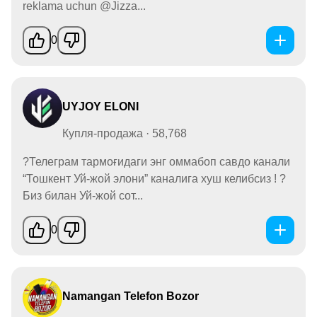
reklama uchun @Jizza...
0
UYJOY ELONI
Купля-продажа · 58,768
?Телеграм тармоғидаги энг оммабоп савдо канали
“Тошкент Уй-жой элони” каналига хуш келибсиз ! ?
Биз билан Уй-жой сот...
0
Namangan Telefon Bozor