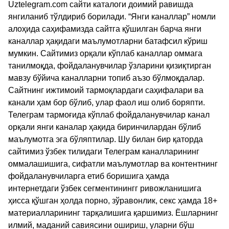
Uztelegram.com сайти каталоги доимий равишда
янгиланиб тўлдириб борилади. “Янги каналлар” номли
алоҳида саҳифамизда сайтга қўшилган барча янги
каналлар ҳақидаги маълумотларни батафсил кўриш
мумкин. Сайтимиз орқали кўплаб каналлар оммага
танилмоқда, фойдаланувчилар ўзларини қизиқтирган
мавзу бўйича каналларни топиб аъзо бўлмоқдалар.
Сайтнинг ижтимоий тармоқлардаги саҳифалари ва
канали ҳам бор бўлиб, улар фаол иш олиб боряпти.
Телеграм тармоғида кўплаб фойдаланувчилар канал
орқали янги каналар ҳақида биринчилардан бўлиб
маълумотга эга бўляптилар. Шу билан бир қаторда
сайтимиз ўзбек тилидаги Телеграм каналларининг
оммалашишига, сифатли маълумотлар ва контентнинг
фойдаланувчиларга етиб боришига ҳамда
интернетдаги ўзбек сегментинингг ривожланишига
ҳисса қўшган ҳолда порно, зўравонлик, секс ҳамда 18+
материалларининг тарқалишига қаршимиз. Ёшларнинг
илмий, маданий савиясини ошириш, уларни бўш