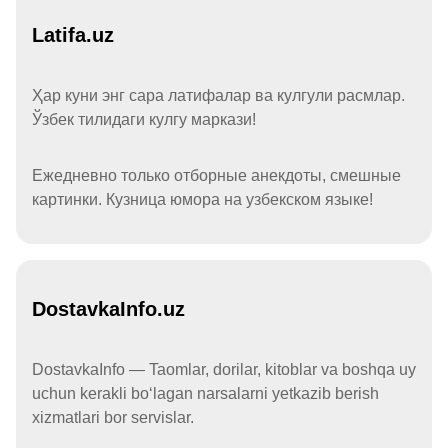
Latifa.uz
Ҳар куни энг сара латифалар ва кулгули расмлар.
Ўзбек тилидаги кулгу маркази!
Ежедневно только отборные анекдоты, смешные
картинки. Кузница юмора на узбекском языке!
DostavkaInfo.uz
DostavkaInfo — Taomlar, dorilar, kitoblar va boshqa uy
uchun kerakli boʻlagan narsalarni yetkazib berish
xizmatlari bor servislar.