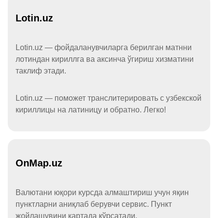
Lotin.uz
Lotin.uz — фойдаланувчиларга берилган матнни
лотиндан кириллга ва аксинча ўгириш хизматини
таклиф этади.
Lotin.uz — поможет транслитерировать с узбекской
кириллицы на латиницу и обратно. Легко!
OnMap.uz
Валютани юқори курсда алмаштириш учун яқин
пунктларни аниқлаб берувчи сервис. Пункт
жойлашувини картада кўрсатади.