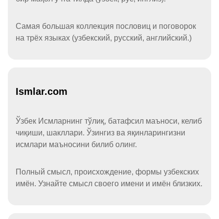
Самая большая коллекция пословиц и поговорок
на трёх языках (узбекский, русский, английский.)
Ismlar.com
Ўзбек Исмларнинг тўлиқ, батафсил маъноси, келиб
чиқиши, шакллари. Ўзингиз ва яқинларингизни
исмлари маъносини билиб олинг.
Полный смысл, происхождение, формы узбекских
имён. Узнайте смысл своего имени и имён близких.