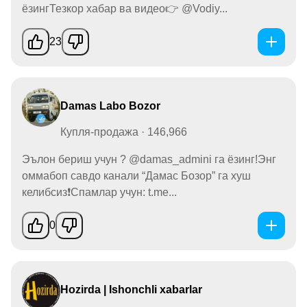
ёзингТезкор хабар ва видео👉 @Vodiy...
23
Damas Labo Bozor
Купля-продажа · 146,966
Эълон бериш учун ? @damas_admini га ёзинг!Энг
оммабоп савдо канали “Дамас Бозор” га хуш
келибсиз❗️Спамлар учун: t.me...
0
Hozirda | Ishonchli xabarlar