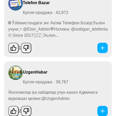
Telefon Bazar
Купля-продажа · 42,872
🌐 Ўзбекистондаги энг Актив Телефон БозорЭълон
учун👉 @EIon_Admin💬Натижа: @sotilgan_telefonla
©️ Since 2017🇺🇿 Эълон...
1
UzgenHabar
Купля-продажа · 39,767
Янгиликлар ва хабарлар учун канал Админига
мурожаат қилинг.@UzgenAdmin
2