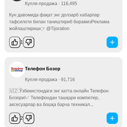
Купля-продажа · 116,495
Кун давомида фақат энг долзарб хабарлар
тафсилоти билан таништириб борамизРеклама
жойлаштириш👉 @Tijoration
1
Телефон Бозор
Купля-продажа · 91,716
🇺🇿 Ўзбекистондаги энг катта онлайн Телефон
Бозори!✅ Телефондан ташқари компютер,
аксесуарлар ва бошқа барча техникал...
2