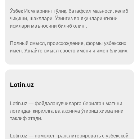
Ўзбек Исмларнинг тўлиқ, батафсил маъноси, келиб
чиқиши, шакллари. Ўзингиз ва яқинларингизни
исмлари маъносини билиб олинг.
Полный смысл, происхождение, формы узбекских
имён. Узнайте смысл своего имени и имён близких.
Lotin.uz
Lotin.uz — фойдаланувчиларга берилган матнни
лотиндан кириллга ва аксинча ўгириш хизматини
таклиф этади.
Lotin.uz — поможет транслитерировать с узбекской