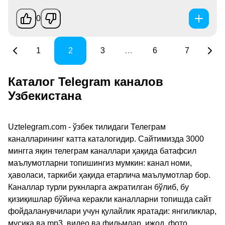
0
1
2
3
…
6
7
Каталог Telegram каналов
Узбекистана
Uztelegram.com - ўзбек тилидаги Телеграм
каналларининг катта каталогидир. Сайтимизда 3000
мингга яқин телеграм каналлари ҳақида батафсил
маълумотларни топишингиз мумкин: канал номи,
ҳаволаси, таркиби ҳақида етарлича маълумотлар бор.
Каналлар турли рукнларга ажратилган бўлиб, бу
қизиқишлар бўйича керакли каналларни топишда сайт
фойдаланувчилари учун қулайлик яратади: янгиликлар,
мусиқа ва mp3, видео ва фильмлар, ижод, фото,