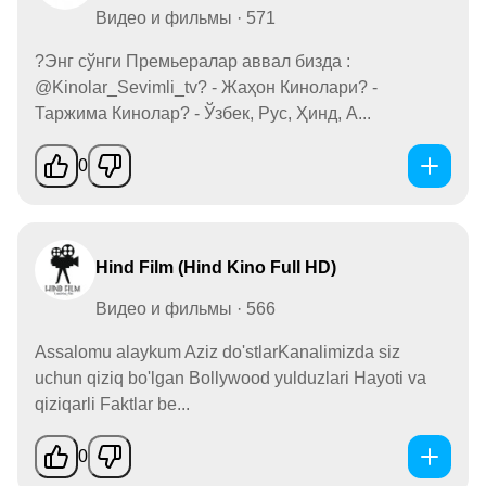
Видео и фильмы · 571
?Энг сўнги Премьералар аввал бизда :
@Kinolar_Sevimli_tv? - Жаҳон Кинолари? -
Таржима Кинолар? - Ўзбек, Рус, Ҳинд, А...
0
Hind Film (Hind Kino Full HD)
Видео и фильмы · 566
Assalomu alaykum Aziz do'stlarKanalimizda siz
uchun qiziq bo'lgan Bollywood yulduzlari Hayoti va
qiziqarli Faktlar be...
0