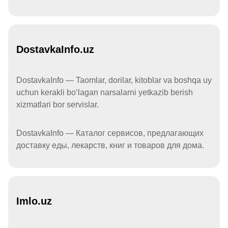
DostavkaInfo.uz
DostavkaInfo — Taomlar, dorilar, kitoblar va boshqa uy
uchun kerakli boʻlagan narsalarni yetkazib berish
xizmatlari bor servislar.
DostavkaInfo — Каталог сервисов, предлагающих
доставку еды, лекарств, книг и товаров для дома.
Imlo.uz