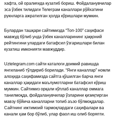
хафта, ой оралиғида кузатиб бориш. Фойдаланувчилар
эса ўзбек тилидаги Телеграм каналлари рўйхатини
рукнларга ажратилган ҳолда кўришлари мумкин.
Булардан ташқари сайтимизда “Топ-100” саҳифаси
мавжуд бўлиб унда ўзбек каналларининг ҳаққоний
рейтингини улардаги батафсил ўзгаришлари билан
кузатиш имконияти мавжуддир.
Uztelegram.com сайти каталоги доимий равишда
янгиланиб тўлдириб борилади. “Янги каналлар” номли
алоҳида саҳифамизда сайтга қўшилган барча янги
каналлар ҳақидаги маълумотларни батафсил кўриш
мумкин. Сайтимиз орқали кўплаб каналлар оммага
танилмоқда, фойдаланувчилар ўзларини қизиқтирган
мавзу бўйича каналларни топиб аъзо бўлмоқдалар.
Сайтнинг ижтимоий тармоқлардаги саҳифалари ва
канали ҳам бор бўлиб, улар фаол иш олиб боряпти.