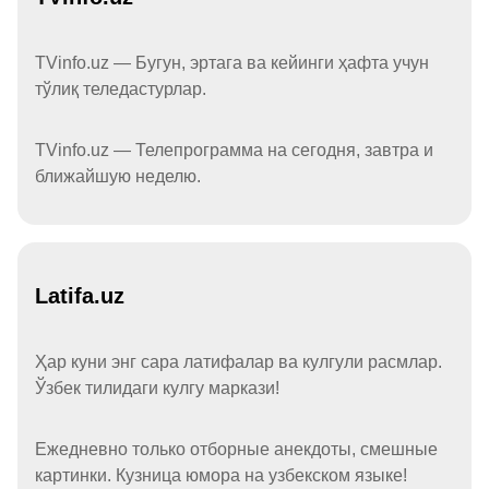
TVinfo.uz — Бугун, эртага ва кейинги ҳафта учун
тўлиқ теледастурлар.
TVinfo.uz — Телепрограмма на сегодня, завтра и
ближайшую неделю.
Latifa.uz
Ҳар куни энг сара латифалар ва кулгули расмлар.
Ўзбек тилидаги кулгу маркази!
Ежедневно только отборные анекдоты, смешные
картинки. Кузница юмора на узбекском языке!