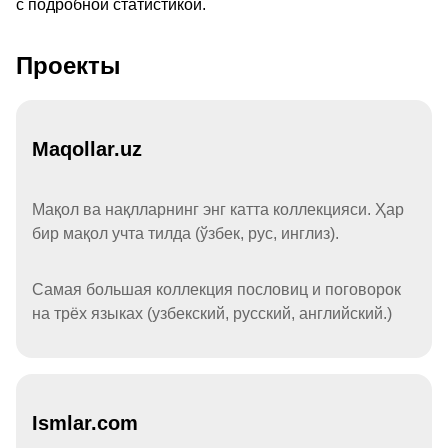
с подробной статистикой.
Проекты
Maqollar.uz
Мақол ва нақлларнинг энг катта коллекцияси. Ҳар
бир мақол учта тилда (ўзбек, рус, инглиз).
Самая большая коллекция пословиц и поговорок
на трёх языках (узбекский, русский, английский.)
Ismlar.com