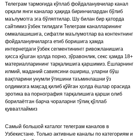
Телеграм тармоғида кўплаб фойдаланувчилар канал
орқали янги каналар ҳақида биринчилардан бўлиб
маълумотга эга бўляптилар. Шу билан бир қаторда
сайтимиз ўзбек тилидаги Телеграм каналларининг
оммалашишига, сифатли маълумотлар ва контентнинг
фойдаланувчиларга етиб боришига ҳамда
интернетдаги ўзбек сегментинингг ривожланишига
ҳисса қўшган ҳолда порно, зўравонлик, секс ҳамда 18+
материалларининг тарқалишига қаршимиз. Ёшларнинг
илмий, маданий савиясини ошириш, уларни бўш
вақтларини унумли ўтишини таъминлашни ўз
олдимизга мақсад қилиб қўйган ҳолда ёшлар орасида
эротика ва порнография тарқалишига қарши олиб
борилаётган барча чораларни тўлиқ қўллаб
қувватлаймиз
Самый большой каталог телеграм каналов в
Узбекистане. Только активные каналы по категориям и