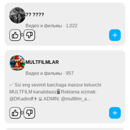
?? ????
Видео и фильмы · 1,022
0
MULTFILMLAR
Видео и фильмы · 957
✅ Siz eng sevimli barchaga manzur keluvchi
MULTFILM kanalidasiz🖥 Reklama xizmati:
@DKadiroff👨‍💻 ADMIN: @multfilm_a...
0