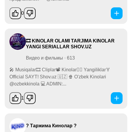
0
🎞 KINOLAR OLAMI TARJIMA KINOLAR
YANGI SERIALLAR SHOV.UZ
Видео и фильмы · 613
🎤 Musiqalar🎞 Cliplar📽 Kinolar✍🏻 Yangiliklar🏅
Official SAYT! Shov.uz 🇺🇿 🍿 O'zbek Kinolari
@ozbekkinola 💻 ADMIN:...
1
? Таржима Кинолар ?