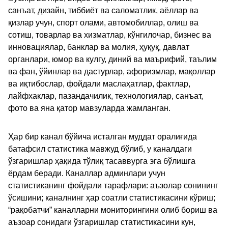
санъат, дизайн, тиббиёт ва саломатлик, аёллар ва
қизлар учун, спорт олами, автомобиллар, олиш ва
сотиш, товарлар ва хизматлар, кўнгилочар, бизнес ва
инновациялар, банклар ва молия, ҳуқуқ, давлат
органлари, юмор ва кулгу, диний ва маърифий, таълим
ва фан, ўйинлар ва дастурлар, афоризмлар, мақоллар
ва иқтибослар, фойдали маслаҳатлар, фактлар,
лайфхаклар, пазандачилик, технологиялар, санъат,
фото ва яна қатор мавзуларда жамланган.
Ҳар бир канал бўйича исталган муддат оралиғида
батафсил статистика мавжуд бўлиб, у каналдаги
ўзгаришлар ҳақида тўлиқ тасаввурга эга бўлишга
ёрдам беради. Каналлар админлари учун
статистиканинг фойдали тарафлари: аъзолар сонининг
ўсишини; каналнинг ҳар соатли статистикасини кўриш;
“рақобатчи” каналларни мониторингини олиб бориш ва
аъзоар сонидаги ўзгаришлар статистикасини кун,