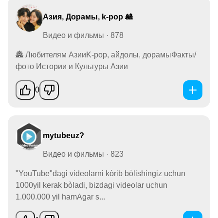
Азия, Дорамы, k-pop 🎎
Видео и фильмы · 878
🏯 Любителям АзииK-pop, айдолы, дорамыФакты/
фото Истории и Культуры Азии
0
mytubeuz?
Видео и фильмы · 823
"YouTube"dagi videolarni kòrib bòlishingiz uchun
1000yil kerak bòladi, bizdagi videolar uchun
1.000.000 yil hamAgar s...