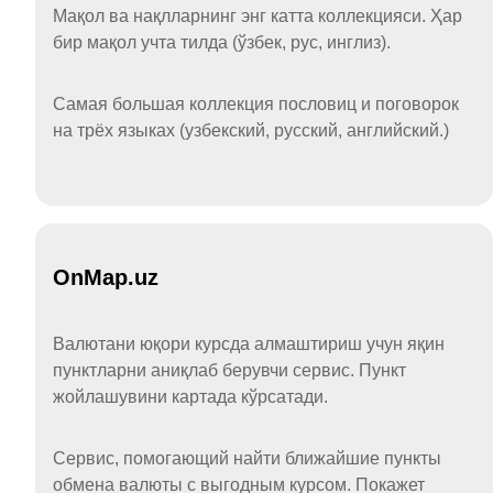
Мақол ва нақлларнинг энг катта коллекцияси. Ҳар
бир мақол учта тилда (ўзбек, рус, инглиз).
Самая большая коллекция пословиц и поговорок
на трёх языках (узбекский, русский, английский.)
OnMap.uz
Валютани юқори курсда алмаштириш учун яқин
пунктларни аниқлаб берувчи сервис. Пункт
жойлашувини картада кўрсатади.
Сервис, помогающий найти ближайшие пункты
обмена валюты с выгодным курсом. Покажет