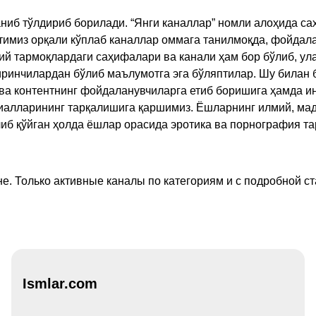
ниб тўлдириб борилади. “Янги каналлар” номли алоҳида са
имиз орқали кўплаб каналлар оммага танилмоқда, фойдала
ий тармоқлардаги саҳифалари ва канали ҳам бор бўлиб, ул
ринчилардан бўлиб маълумотга эга бўляптилар. Шу билан б
а контентнинг фойдаланувчиларга етиб боришига ҳамда ин
ериалларининг тарқалишига қаршимиз. Ёшларнинг илмий, м
иб қўйган ҳолда ёшлар орасида эротика ва порнография т
е. Только активные каналы по категориям и с подробной ст
Ismlar.com