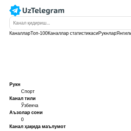
Каналлар
Топ-100
Каналлар
статистикаси
Рукнлар
Янгил
Рукн
Спорт
Канал тили
Ўзбекча
Аъзолар сони
0
Канал ҳақида маълумот