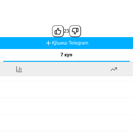
23
Қўшиш Telegram
7 кун