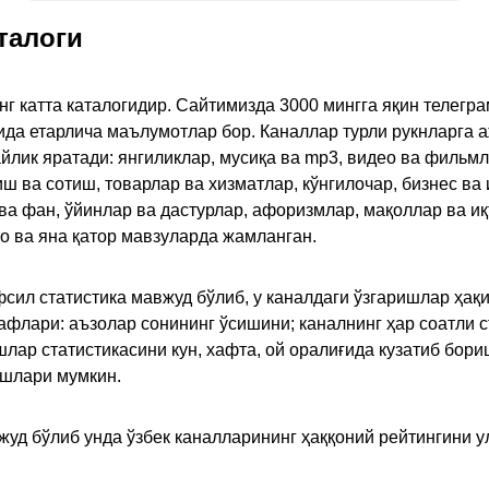
талоги
инг катта каталогидир. Сайтимизда 3000 мингга яқин телег
қида етарлича маълумотлар бор. Каналлар турли рукнларга 
ик яратади: янгиликлар, мусиқа ва mp3, видео ва фильмлар
иш ва сотиш, товарлар ва хизматлар, кўнгилочар, бизнес ва 
 ва фан, ўйинлар ва дастурлар, афоризмлар, мақоллар ва и
то ва яна қатор мавзуларда жамланган.
сил статистика мавжуд бўлиб, у каналдаги ўзгаришлар ҳақи
флари: аъзолар сонининг ўсишини; каналнинг ҳар соатли с
лар статистикасини кун, хафта, ой оралиғида кузатиб бори
ишлари мумкин.
жуд бўлиб унда ўзбек каналларининг ҳаққоний рейтингини 