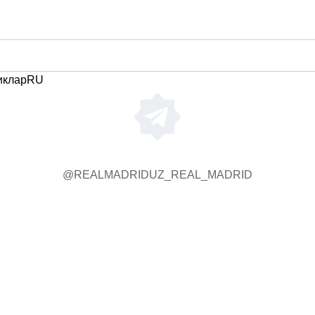
иклар
RU
@REALMADRIDUZ_REAL_MADRID