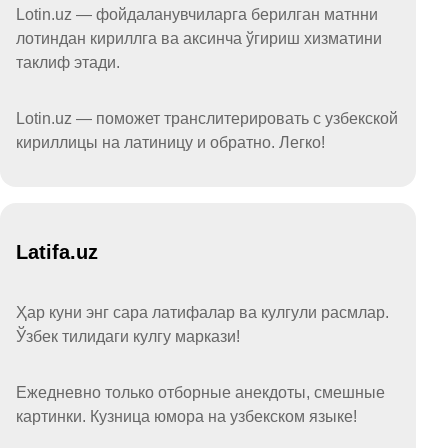
Lotin.uz — фойдаланувчиларга берилган матнни
лотиндан кириллга ва аксинча ўгириш хизматини
таклиф этади.
Lotin.uz — поможет транслитерировать с узбекской
кириллицы на латиницу и обратно. Легко!
Latifa.uz
Ҳар куни энг сара латифалар ва кулгули расмлар.
Ўзбек тилидаги кулгу маркази!
Ежедневно только отборные анекдоты, смешные
картинки. Кузница юмора на узбекском языке!