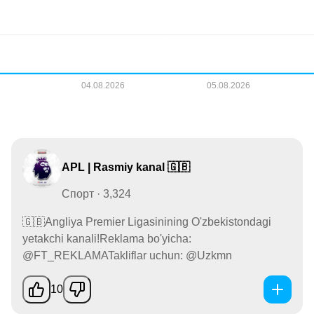
APL | Rasmiy kanal 🇬🇧
Спорт · 3,324
🇬🇧Angliya Premier Ligasinining O'zbekistondagi
yetakchi kanali!Reklama bo'yicha:
@FT_REKLAMATakliflar uchun: @Uzkmn
10