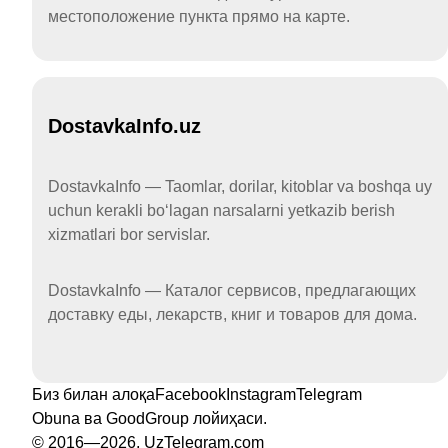
местоположение пункта прямо на карте.
DostavkaInfo.uz
DostavkaInfo — Taomlar, dorilar, kitoblar va boshqa uy
uchun kerakli boʻlagan narsalarni yetkazib berish
xizmatlari bor servislar.
DostavkaInfo — Каталог сервисов, предлагающих
доставку еды, лекарств, книг и товаров для дома.
Биз билан алоқа
Facebook
Instagram
Telegram
Obuna
ва
GoodGroup
лойиҳаси.
© 2016—2026, UzTelegram.com