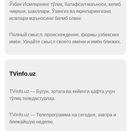
Ўзбек Исмларнинг тўлиқ, батафсил маъноси, келиб
чиқиши, шакллари. Ўзингиз ва яқинларингизни
исмлари маъносини билиб олинг.
Полный смысл, происхождение, формы узбекских
имён. Узнайте смысл своего имени и имён близких.
TVinfo.uz
TVinfo.uz — Бугун, эртага ва кейинги ҳафта учун
тўлиқ теледастурлар.
TVinfo.uz — Телепрограмма на сегодня, завтра и
ближайшую неделю.