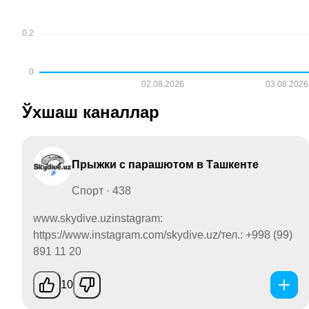
Ўхшаш каналлар
Прыжки с парашютом в Ташкенте
Спорт · 438
www.skydive.uzinstagram:
https://www.instagram.com/skydive.uz/тел.: +998 (99)
891 11 20
10