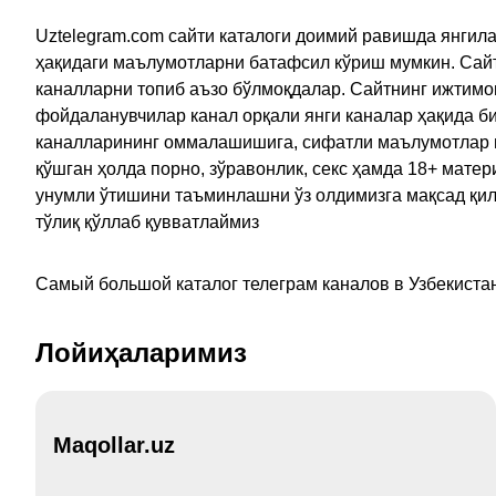
Uztelegram.com сайти каталоги доимий равишда янгила
ҳақидаги маълумотларни батафсил кўриш мумкин. Сайт
каналларни топиб аъзо бўлмоқдалар. Сайтнинг ижтимо
фойдаланувчилар канал орқали янги каналар ҳақида би
каналларининг оммалашишига, сифатли маълумотлар в
қўшган ҳолда порно, зўравонлик, секс ҳамда 18+ мат
унумли ўтишини таъминлашни ўз олдимизга мақсад қил
тўлиқ қўллаб қувватлаймиз
Самый большой каталог телеграм каналов в Узбекистан
Лойиҳаларимиз
Maqollar.uz