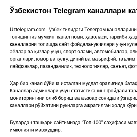
Ўзбекистон Telegram каналлари ка
Uztelegram.com - ўзбек тилидаги Телеграм каналларин
топишингиз мумкин: канал номи, ҳаволаси, таркиби ҳа
каналларни топишда сайт фойдаланувчилари учун қулайл
аёллар ва қизлар учун, спорт олами, автомобиллар, ол
органлари, юмор ва кулгу, диний ва маърифий, таълим
лайфхаклар, пазандачилик, технологиялар, санъат, фо
Ҳар бир канал бўйича исталган муддат оралиғида батаф
Каналлар админлари учун статистиканинг фойдали тара
мониторингини олиб бориш ва аъзоар сонидаги ўзгариш
каналлари рўйхатини рукнларга ажратилган ҳолда кўр
Булардан ташқари сайтимизда “Топ-100” саҳифаси мав
имконияти мавжуддир.