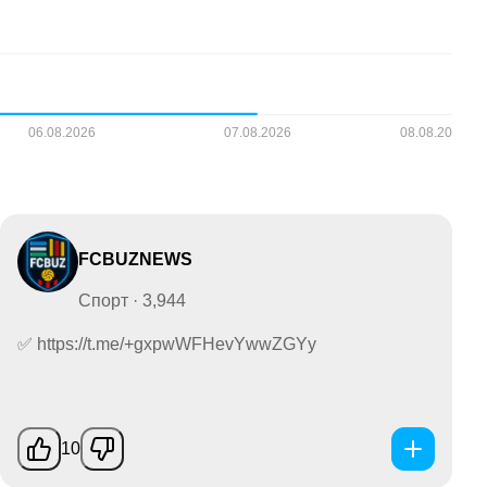
FCBUZNEWS
Спорт · 3,944
✅ https://t.me/+gxpwWFHevYwwZGYy
10