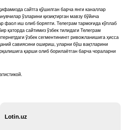
ҳифамизда сайтга қўшилган барча янги каналлар
нувчилар ўзларини қизиқтирган мавзу бўйича
ар фаол иш олиб боряпти. Телеграм тармоғида кўплаб
ир қаторда сайтимиз ўзбек тилидаги Телеграм
тернетдаги ўзбек сегментинингг ривожланишига ҳисса
аданий савиясини ошириш, уларни бўш вақтларини
арқалишига қарши олиб борилаётган барча чораларни
атистикой.
Lotin.uz