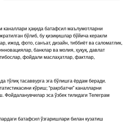
рам каналлари ҳақида батафсил маълумотларни
ажратилган бўлиб, бу қизиқишлар бўйича керакли
, ижод, фото, санъат, дизайн, тиббиёт ва саломатлик,
инновациялар, банклар ва молия, ҳуқуқ, давлат
қтибослар, фойдали маслаҳатлар, фактлар,
да тўлиқ тасаввурга эга бўлишга ёрдам беради.
татистикасини кўриш; “рақобатчи” каналларни
ш. Фойдаланувчилар эса ўзбек тилидаги Телеграм
улардаги батафсил ўзгаришлари билан кузатиш