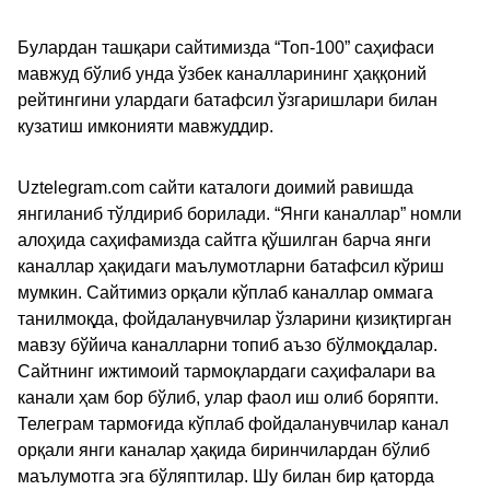
Булардан ташқари сайтимизда “Топ-100” саҳифаси
мавжуд бўлиб унда ўзбек каналларининг ҳаққоний
рейтингини улардаги батафсил ўзгаришлари билан
кузатиш имконияти мавжуддир.
Uztelegram.com сайти каталоги доимий равишда
янгиланиб тўлдириб борилади. “Янги каналлар” номли
алоҳида саҳифамизда сайтга қўшилган барча янги
каналлар ҳақидаги маълумотларни батафсил кўриш
мумкин. Сайтимиз орқали кўплаб каналлар оммага
танилмоқда, фойдаланувчилар ўзларини қизиқтирган
мавзу бўйича каналларни топиб аъзо бўлмоқдалар.
Сайтнинг ижтимоий тармоқлардаги саҳифалари ва
канали ҳам бор бўлиб, улар фаол иш олиб боряпти.
Телеграм тармоғида кўплаб фойдаланувчилар канал
орқали янги каналар ҳақида биринчилардан бўлиб
маълумотга эга бўляптилар. Шу билан бир қаторда