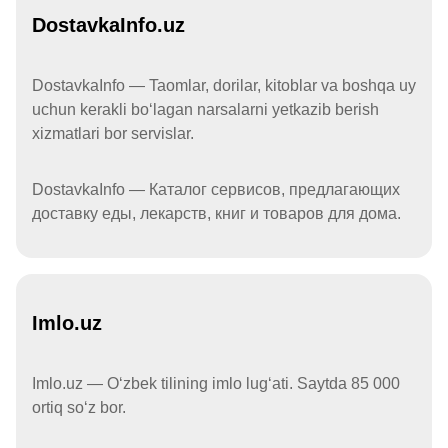
DostavkaInfo.uz
DostavkaInfo — Taomlar, dorilar, kitoblar va boshqa uy
uchun kerakli boʻlagan narsalarni yetkazib berish
xizmatlari bor servislar.
DostavkaInfo — Каталог сервисов, предлагающих
доставку еды, лекарств, книг и товаров для дома.
Imlo.uz
Imlo.uz — Oʻzbek tilining imlo lugʻati. Saytda 85 000
ortiq soʻz bor.