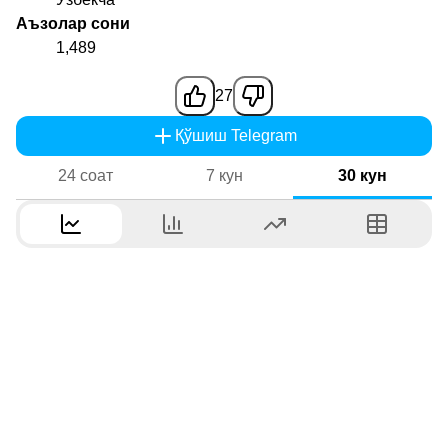
Аъзолар сони
1,489
27
Қўшиш Telegram
24 соат
7 кун
30 кун