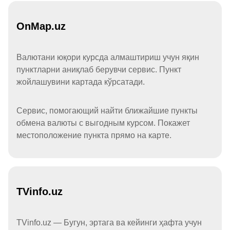
OnMap.uz
Валютани юқори курсда алмаштириш учун яқин
пунктларни аниқлаб берувчи сервис. Пункт
жойлашувини картада кўрсатади.
Сервис, помогающий найти ближайшие пункты
обмена валюты с выгодным курсом. Покажет
местоположение пункта прямо на карте.
TVinfo.uz
TVinfo.uz — Бугун, эртага ва кейинги ҳафта учун