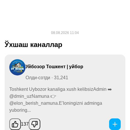
Ўхшаш каналлар
Уйбозор Тошкент | уйбор
Олди-сотди · 31,241
Toshkent Uybozor kanaliga xush kelibsizAdmin ➡️
@dmin_uzNamuna 👉
@elon_berish_namuna.E'loningizni adminga
yuboring...
137