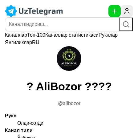
Каналлар
Топ-100
Каналлар
статистикаси
Рукнлар
Янгиликлар
RU
? AliBozor ????
@alibozor
Рукн
Олди-сотди
Канал тили
Ўзбекча