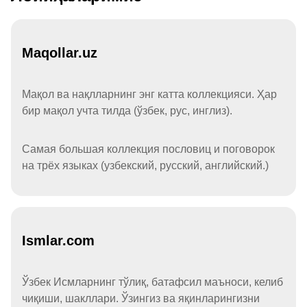
Maqollar.uz
Мақол ва нақлларнинг энг катта коллекцияси. Ҳар
бир мақол учта тилда (ўзбек, рус, инглиз).
Самая большая коллекция пословиц и поговорок
на трёх языках (узбекский, русский, английский.)
Ismlar.com
Ўзбек Исмларнинг тўлиқ, батафсил маъноси, келиб
чиқиши, шакллари. Ўзингиз ва яқинларингизни