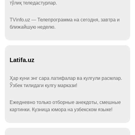
тўлиқ теледастурлар.
TVinfo.uz — Телепрограмма на сегодня, завтра и
ближайшую неделю.
Latifa.uz
Ҳар куни энг сара латифалар ва кулгули расмлар.
Ўзбек тилидаги кулгу маркази!
Ежедневно только отборные анекдоты, смешные
картинки. Кузница юмора на узбекском языке!