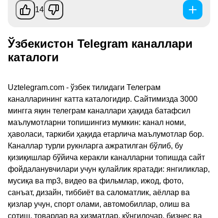
14
Ўзбекистон Telegram каналлари
каталоги
Uztelegram.com - ўзбек тилидаги Телеграм
каналларининг катта каталогидир. Сайтимизда 3000
мингга яқин телеграм каналлари ҳақида батафсил
маълумотларни топишингиз мумкин: канал номи,
ҳаволаси, таркиби ҳақида етарлича маълумотлар бор.
Каналлар турли рукнларга ажратилган бўлиб, бу
қизиқишлар бўйича керакли каналларни топишда сайт
фойдаланувчилари учун қулайлик яратади: янгиликлар,
мусиқа ва mp3, видео ва фильмлар, ижод, фото,
санъат, дизайн, тиббиёт ва саломатлик, аёллар ва
қизлар учун, спорт олами, автомобиллар, олиш ва
сотиш, товарлар ва хизматлар, кўнгилочар, бизнес ва