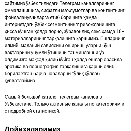
сайтимиз ўзбек тилидаги Телеграм каналларининг
оммалашишига, сифатли маълумотлар ва контентнинг
фойдаланувчиларга етиб боришига ҳамда
интернетдаги ўзбек сегментинингг ривожланишига
ҳисса қўшган ҳолда порно, зўравонлик, секс ҳамда 18+
материалларининг тарқалишига қаршимиз. Ёшларнинг
илмий, маданий савиясини ошириш, уларни бўш
вақтларини унумли ўтишини таъминлашни ўз
олдимизга мақсад қилиб қўйган ҳолда ёшлар орасида
эротика ва порнография тарқалишига қарши олиб
борилаётган барча чораларни тўлиқ қўллаб
қувватлаймиз
Самый большой каталог телеграм каналов в
Узбекистане. Только активные каналы по категориям и
с подробной статистикой.
Лойиҳаларимиз