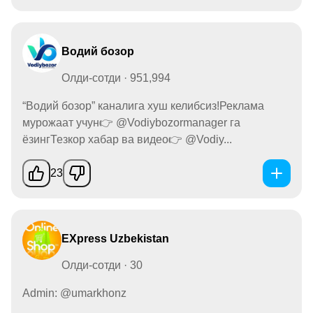
Водий бозор
Олди-сотди · 951,994
“Водий бозор” каналига хуш келибсиз!Реклама
мурожаат учун👉 @Vodiybozormanager га
ёзингТезкор хабар ва видео👉 @Vodiy...
23
EXpress Uzbekistan
Олди-сотди · 30
Admin: @umarkhonz