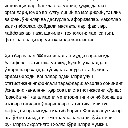
инновациялар, банклар ва молия, ҳуқуқ, давлат
органлари, юмор ва кулгу, диний ва маърифий, таълим
ва фан, ўйинлар ва дастурлар, афоризмлар, мақоллар
ва иқтибослар, фойдали маслаҳатлар, фактлар,
лайфхаклар, пазандачилик, технологиялар, санъат,
фото ва яна қатор мавзуларда жамланган.
Ҳар бир канал бўйича исталган муддат оралиғида
батафсил статистика мавжуд бўлиб, у каналдаги
ўзгаришлар ҳақида тўлиқ тасаввурга эга бўлишга
ёрдам беради. Каналлар админлари учун
статистиканинг фойдали тарафлари: аъзолар сонининг
ўсишини; каналнинг ҳар соатли статистикасини кўриш;
“рақобатчи” каналларни мониторингини олиб бориш ва
аъзоар сонидаги ўзгаришлар статистикасини кун,
хафта, ой оралиғида кузатиб бориш. Фойдаланувчилар
эса ўзбек тилидаги Телеграм каналлари рўйхатини
рукнларга ажратилган ҳолда кўришлари мумкин.