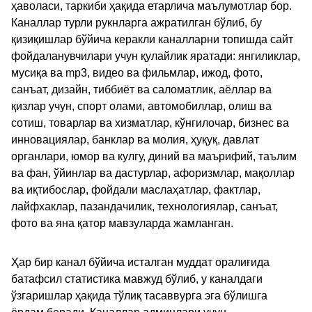
ҳаволаси, таркиби ҳақида етарлича маълумотлар бор.
Каналлар турли рукнларга ажратилган бўлиб, бу
қизиқишлар бўйича керакли каналларни топишда сайт
фойдаланувчилари учун қулайлик яратади: янгиликлар,
мусиқа ва mp3, видео ва фильмлар, ижод, фото,
санъат, дизайн, тиббиёт ва саломатлик, аёллар ва
қизлар учун, спорт олами, автомобиллар, олиш ва
сотиш, товарлар ва хизматлар, кўнгилочар, бизнес ва
инновациялар, банклар ва молия, ҳуқуқ, давлат
органлари, юмор ва кулгу, диний ва маърифий, таълим
ва фан, ўйинлар ва дастурлар, афоризмлар, мақоллар
ва иқтибослар, фойдали маслаҳатлар, фактлар,
лайфхаклар, пазандачилик, технологиялар, санъат,
фото ва яна қатор мавзуларда жамланган.
Ҳар бир канал бўйича исталган муддат оралиғида
батафсил статистика мавжуд бўлиб, у каналдаги
ўзгаришлар ҳақида тўлиқ тасаввурга эга бўлишга