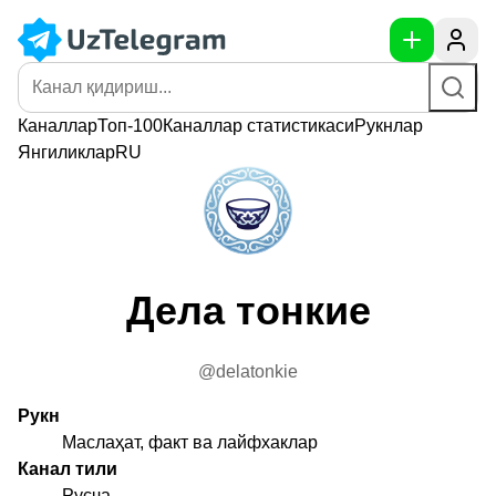
Каналлар
Топ-100
Каналлар
статистикаси
Рукнлар
Янгиликлар
RU
Дела тонкие
@delatonkie
Рукн
Маслаҳат, факт ва лайфхаклар
Канал тили
Русча