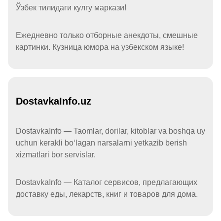
Ўзбек тилидаги кулгу маркази!
Ежедневно только отборные анекдоты, смешные
картинки. Кузница юмора на узбекском языке!
DostavkaInfo.uz
DostavkaInfo — Taomlar, dorilar, kitoblar va boshqa uy
uchun kerakli boʻlagan narsalarni yetkazib berish
xizmatlari bor servislar.
DostavkaInfo — Каталог сервисов, предлагающих
доставку еды, лекарств, книг и товаров для дома.