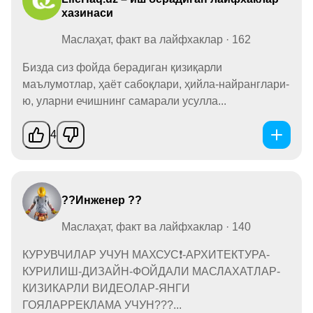
хазинаси
Маслаҳат, факт ва лайфхаклар · 162
Бизда сиз фойда берадиган қизиқарли
маълумотлар, ҳаёт сабоқлари, ҳийла-найранглари-
ю, уларни ечишнинг самарали усулла...
4
??Инженер ??
Маслаҳат, факт ва лайфхаклар · 140
КУРУВЧИЛАР УЧУН МАХСУС❗-АРХИТЕКТУРА-
КУРИЛИШ-ДИЗАЙН-ФОЙДАЛИ МАСЛАХАТЛАР-
КИЗИКАРЛИ ВИДЕОЛАР-ЯНГИ
ГОЯЛАРРЕКЛАМА УЧУН???...