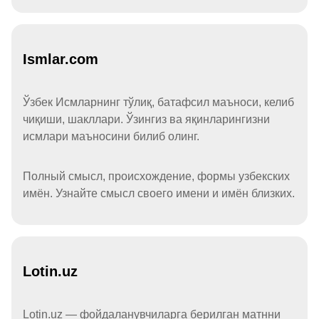
Ismlar.com
Ўзбек Исмларнинг тўлиқ, батафсил маъноси, келиб
чиқиши, шакллари. Ўзингиз ва яқинларингизни
исмлари маъносини билиб олинг.
Полный смысл, происхождение, формы узбекских
имён. Узнайте смысл своего имени и имён близких.
Lotin.uz
Lotin.uz — фойдаланувчиларга берилган матнни