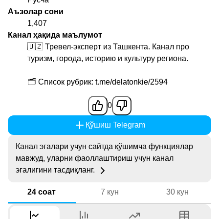
Аъзолар сони
1,407
Канал ҳақида маълумот
🇺🇿 Тревел-эксперт из Ташкента. Канал про
туризм, города, историю и культуру региона.
🗂 Список рубрик: t.me/delatonkie/2594
0
Қўшиш Telegram
Канал эгалари учун сайтда қўшимча функциялар
мавжуд, уларни фаоллаштириш учун канал
эгалигини тасдиқланг.
24 соат
7 кун
30 кун