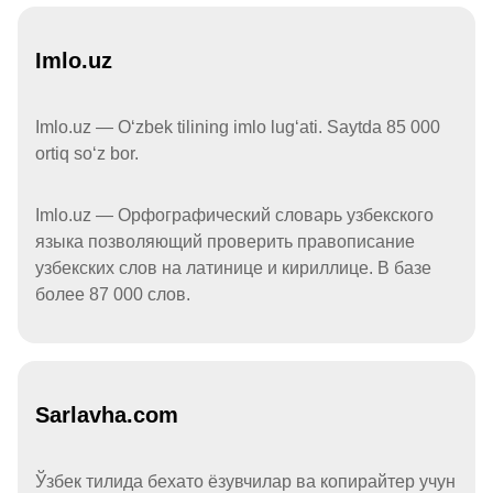
Imlo.uz
Imlo.uz — Oʻzbek tilining imlo lugʻati. Saytda 85 000
ortiq soʻz bor.
Imlo.uz — Орфографический словарь узбекского
языка позволяющий проверить правописание
узбекских слов на латинице и кириллице. В базе
более 87 000 слов.
Sarlavha.com
Ўзбек тилида бехато ёзувчилар ва копирайтер учун