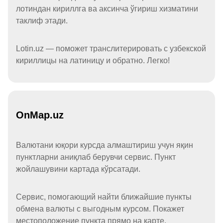
лотиндан кириллга ва аксинча ўгириш хизматини
таклиф этади.
Lotin.uz — поможет транслитерировать с узбекской
кириллицы на латиницу и обратно. Легко!
OnMap.uz
Валютани юқори курсда алмаштириш учун яқин
пунктларни аниқлаб берувчи сервис. Пункт
жойлашувини картада кўрсатади.
Сервис, помогающий найти ближайшие пункты
обмена валюты с выгодным курсом. Покажет
местоположение пункта прямо на карте.