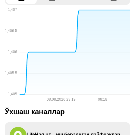
Ўхшаш каналлар
LifeHaq.uz – иш берадиган лайфхаклар