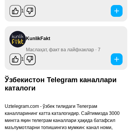
1
KunlikFakt
Маслаҳат, факт ва лайфхаклар · 7
1
Ўзбекистон Telegram каналлари
каталоги
Uztelegram.com - ўзбек тилидаги Телеграм
каналларининг катта каталогидир. Сайтимизда 3000
мингга яқин телеграм каналлари ҳақида батафсил
маълумотларни топишингиз мумкин: канал номи,