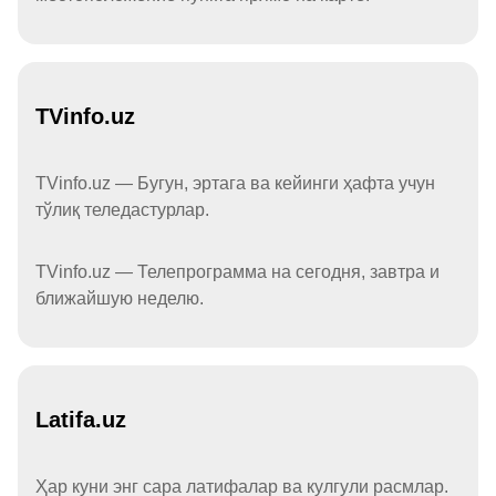
TVinfo.uz
TVinfo.uz — Бугун, эртага ва кейинги ҳафта учун
тўлиқ теледастурлар.
TVinfo.uz — Телепрограмма на сегодня, завтра и
ближайшую неделю.
Latifa.uz
Ҳар куни энг сара латифалар ва кулгули расмлар.