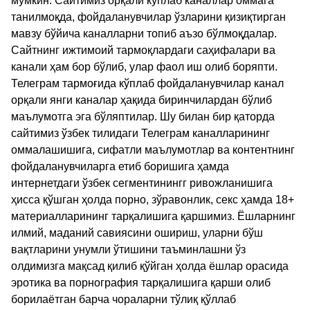
мумкин. Сайтимиз орқали кўплаб каналлар оммага
танилмоқда, фойдаланувчилар ўзларини қизиқтирган
мавзу бўйича каналларни топиб аъзо бўлмоқдалар.
Сайтнинг ижтимоий тармоқлардаги саҳифалари ва
канали ҳам бор бўлиб, улар фаол иш олиб боряпти.
Телеграм тармоғида кўплаб фойдаланувчилар канал
орқали янги каналар ҳақида биринчилардан бўлиб
маълумотга эга бўляптилар. Шу билан бир қаторда
сайтимиз ўзбек тилидаги Телеграм каналларининг
оммалашишига, сифатли маълумотлар ва контентнинг
фойдаланувчиларга етиб боришига ҳамда
интернетдаги ўзбек сегментинингг ривожланишига
ҳисса қўшган ҳолда порно, зўравонлик, секс ҳамда 18+
материалларининг тарқалишига қаршимиз. Ёшларнинг
илмий, маданий савиясини ошириш, уларни бўш
вақтларини унумли ўтишини таъминлашни ўз
олдимизга мақсад қилиб қўйган ҳолда ёшлар орасида
эротика ва порнография тарқалишига қарши олиб
борилаётган барча чораларни тўлиқ қўллаб