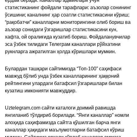
ёрдам беради. Каналлар админлари учун
статистиканинг фойдали тарафлари: аъзолар сонининг
ўсишини; каналнинг ҳар соатли статистикасини кўриш;
“рақобатчи” каналларни мониторингини олиб бориш ва
аъзоар сонидаги ўзгаришлар статистикасини кун,
хафта, ой оралиғида кузатиб бориш. Фойдаланувчилар
эса ўзбек тилидаги Телеграм каналлари рўйхатини
рукнларга ажратилган ҳолда кўришлари мумкин.
Булардан ташқари сайтимизда “Топ-100” саҳифаси
мавжуд бўлиб унда ўзбек каналларининг ҳаққоний
рейтингини улардаги батафсил ўзгаришлари билан
кузатиш имконияти мавжуддир.
Uztelegram.com сайти каталоги доимий равишда
янгиланиб тўлдириб борилади. “Янги каналлар” номли
алоҳида саҳифамизда сайтга қўшилган барча янги
каналлар ҳақидаги маълумотларни батафсил кўриш