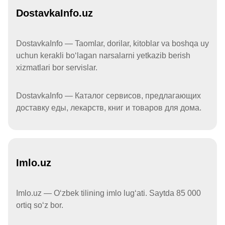
DostavkaInfo.uz
DostavkaInfo — Taomlar, dorilar, kitoblar va boshqa uy
uchun kerakli boʻlagan narsalarni yetkazib berish
xizmatlari bor servislar.
DostavkaInfo — Каталог сервисов, предлагающих
доставку еды, лекарств, книг и товаров для дома.
Imlo.uz
Imlo.uz — Oʻzbek tilining imlo lugʻati. Saytda 85 000
ortiq soʻz bor.