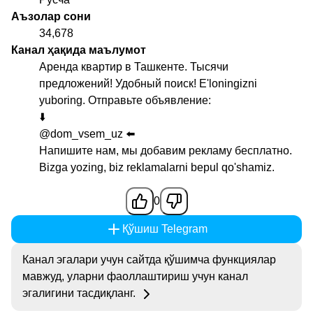
Аъзолар сони
34,678
Канал ҳақида маълумот
Аренда квартир в Ташкенте. Тысячи
предложений! Удобный поиск! E'loningizni
yuboring. Отправьте объявление:
⬇️
@dom_vsem_uz
⬅️
Напишите нам, мы добавим рекламу бесплатно.
Bizga yozing, biz reklamalarni bepul qo'shamiz.
0
Қўшиш Telegram
Канал эгалари учун сайтда қўшимча функциялар
мавжуд, уларни фаоллаштириш учун канал
эгалигини тасдиқланг.