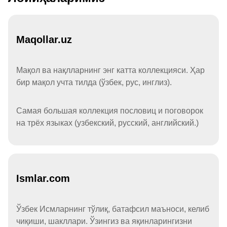
Maqollar.uz
Мақол ва нақлларнинг энг катта коллекцияси. Ҳар
бир мақол учта тилда (ўзбек, рус, инглиз).
Самая большая коллекция пословиц и поговорок
на трёх языках (узбекский, русский, английский.)
Ismlar.com
Ўзбек Исмларнинг тўлиқ, батафсил маъноси, келиб
чиқиши, шакллари. Ўзингиз ва яқинларингизни