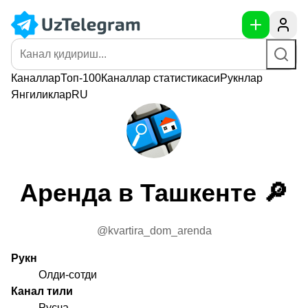
Каналлар
Топ-100
Каналлар
статистикаси
Рукнлар
Янгиликлар
RU
Аренда в Ташкенте 🔎
@kvartira_dom_arenda
Рукн
Олди-сотди
Канал тили
Русча