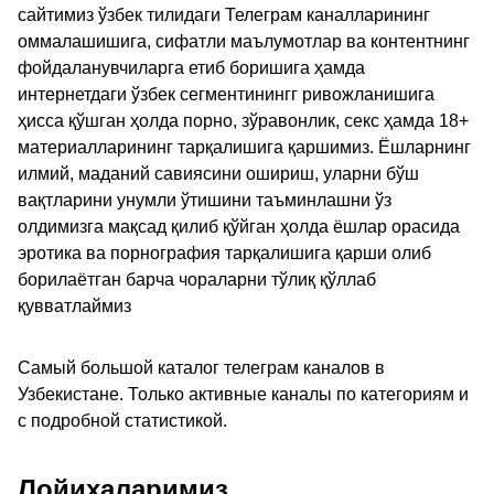
сайтимиз ўзбек тилидаги Телеграм каналларининг
оммалашишига, сифатли маълумотлар ва контентнинг
фойдаланувчиларга етиб боришига ҳамда
интернетдаги ўзбек сегментинингг ривожланишига
ҳисса қўшган ҳолда порно, зўравонлик, секс ҳамда 18+
материалларининг тарқалишига қаршимиз. Ёшларнинг
илмий, маданий савиясини ошириш, уларни бўш
вақтларини унумли ўтишини таъминлашни ўз
олдимизга мақсад қилиб қўйган ҳолда ёшлар орасида
эротика ва порнография тарқалишига қарши олиб
борилаётган барча чораларни тўлиқ қўллаб
қувватлаймиз
Самый большой каталог телеграм каналов в
Узбекистане. Только активные каналы по категориям и
с подробной статистикой.
Лойиҳаларимиз