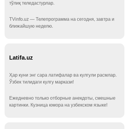
тўлиқ теледастурлар.
TVinfo.uz — Телепрограмма на сегодня, завтра и
ближайшую неделю.
Latifa.uz
Ҳар куни энг сара латифалар ва кулгули расмлар.
Ўзбек тилидаги кулгу маркази!
Ежедневно только отборные анекдоты, смешные
картинки. Кузница юмора на узбекском языке!