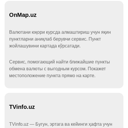
OnMap.uz
Валютани юқори курсда алмаштириш учун яқин
пунктларни аниқлаб берувчи сервис. Пункт
жойлашувини картада кўрсатади.
Сервис, помогающий найти ближайшие пункты
обмена валюты с выгодным курсом. Покажет
местоположение пункта прямо на карте.
TVinfo.uz
TVinfo.uz — Бугун, эртага ва кейинги ҳафта учун