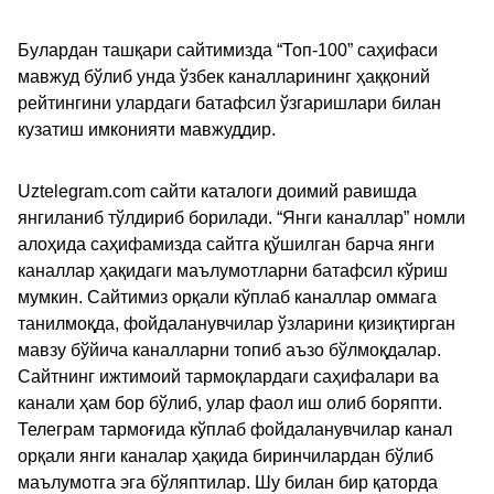
Булардан ташқари сайтимизда “Топ-100” саҳифаси
мавжуд бўлиб унда ўзбек каналларининг ҳаққоний
рейтингини улардаги батафсил ўзгаришлари билан
кузатиш имконияти мавжуддир.
Uztelegram.com сайти каталоги доимий равишда
янгиланиб тўлдириб борилади. “Янги каналлар” номли
алоҳида саҳифамизда сайтга қўшилган барча янги
каналлар ҳақидаги маълумотларни батафсил кўриш
мумкин. Сайтимиз орқали кўплаб каналлар оммага
танилмоқда, фойдаланувчилар ўзларини қизиқтирган
мавзу бўйича каналларни топиб аъзо бўлмоқдалар.
Сайтнинг ижтимоий тармоқлардаги саҳифалари ва
канали ҳам бор бўлиб, улар фаол иш олиб боряпти.
Телеграм тармоғида кўплаб фойдаланувчилар канал
орқали янги каналар ҳақида биринчилардан бўлиб
маълумотга эга бўляптилар. Шу билан бир қаторда