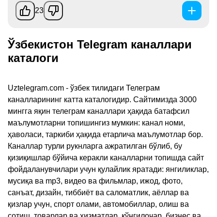
23
Ўзбекистон Telegram каналлари
каталоги
Uztelegram.com - ўзбек тилидаги Телеграм
каналларининг катта каталогидир. Сайтимизда 3000
мингга яқин телеграм каналлари ҳақида батафсил
маълумотларни топишингиз мумкин: канал номи,
ҳаволаси, таркиби ҳақида етарлича маълумотлар бор.
Каналлар турли рукнларга ажратилган бўлиб, бу
қизиқишлар бўйича керакли каналларни топишда сайт
фойдаланувчилари учун қулайлик яратади: янгиликлар,
мусиқа ва mp3, видео ва фильмлар, ижод, фото,
санъат, дизайн, тиббиёт ва саломатлик, аёллар ва
қизлар учун, спорт олами, автомобиллар, олиш ва
сотиш, товарлар ва хизматлар, кўнгилочар, бизнес ва