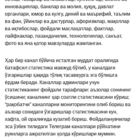
инновациялар, банклар ва молия, ҳуқуқ, давлат
органлари, юмор ва кулгу, диний ва маърифий, таълим
ва фан, ўйинлар ва дастурлар, афоризмлар, мақоллар
ва иқтибослар, фойдали маслаҳатлар, фактлар,
лайфхаклар, пазандачилик, технологиялар, санъат,
фото ва яна қатор мавзуларда жамланган.
Ҳар бир канал бўйича исталган муддат оралиғида
батафсил статистика мавжуд бўлиб, у каналдаги
ўзгаришлар ҳақида тўлиқ тасаввурга эга бўлишга
ёрдам беради. Каналлар админлари учун
статистиканинг фойдали тарафлари: аъзолар сонининг
ўсишини; каналнинг ҳар соатли статистикасини кўриш;
“рақобатчи” каналларни мониторингини олиб бориш ва
аъзоар сонидаги ўзгаришлар статистикасини кун,
хафта, ой оралиғида кузатиб бориш. Фойдаланувчилар
эса ўзбек тилидаги Телеграм каналлари рўйхатини
рукнларга ажратилган ҳолда кўришлари мумкин.