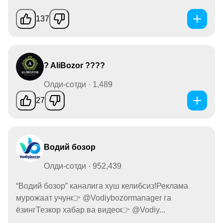
137
? AliBozor ????
Олди-сотди · 1,489
27
Водий бозор
Олди-сотди · 952,439
“Водий бозор” каналига хуш келибсиз!Реклама
мурожаат учун👉 @Vodiybozormanager га
ёзингТезкор хабар ва видео👉 @Vodiy...