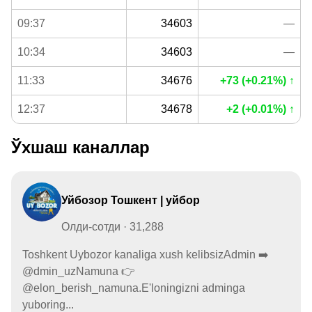
09:37
34603
—
10:34
34603
—
11:33
34676
+73 (+0.21%) ↑
12:37
34678
+2 (+0.01%) ↑
Ўхшаш каналлар
Уйбозор Тошкент | уйбор
Олди-сотди · 31,288
Toshkent Uybozor kanaliga xush kelibsizAdmin ➡️
@dmin_uzNamuna 👉
@elon_berish_namuna.E'loningizni adminga
yuboring...