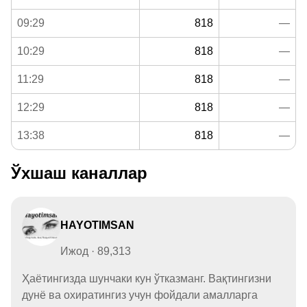
09:29
818
—
10:29
818
—
11:29
818
—
12:29
818
—
13:38
818
—
Ўхшаш каналлар
HAYOTIMSAN
Ижод · 89,313
Ҳаётингизда шунчаки кун ўтказманг. Вақтингизни
дунё ва охиратингиз учун фойдали амалларга