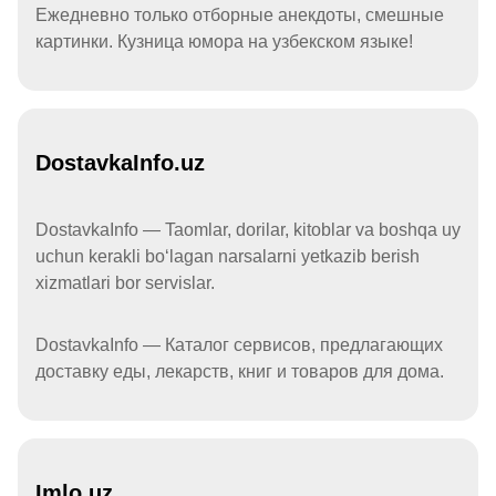
Ежедневно только отборные анекдоты, смешные
картинки. Кузница юмора на узбекском языке!
DostavkaInfo.uz
DostavkaInfo — Taomlar, dorilar, kitoblar va boshqa uy
uchun kerakli boʻlagan narsalarni yetkazib berish
xizmatlari bor servislar.
DostavkaInfo — Каталог сервисов, предлагающих
доставку еды, лекарств, книг и товаров для дома.
Imlo.uz