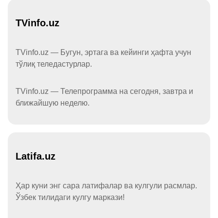
TVinfo.uz
TVinfo.uz — Бугун, эртага ва кейинги ҳафта учун
тўлиқ теледастурлар.
TVinfo.uz — Телепрограмма на сегодня, завтра и
ближайшую неделю.
Latifa.uz
Ҳар куни энг сара латифалар ва кулгули расмлар.
Ўзбек тилидаги кулгу маркази!