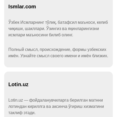
Ismlar.com
Ўзбек Исмларнинг тўлиқ, батафсил маъноси, келиб
чиқиши, шакллари. Ўзингиз ва яқинларингизни
исмлари маъносини билиб олинг.
Полный смысл, происхождение, формы узбекских
имён. Узнайте смысл своего имени и имён близких.
Lotin.uz
Lotin.uz — фойдаланувчиларга берилган матнни
лотиндан кириллга ва аксинча ўгириш хизматини
таклиф этади.