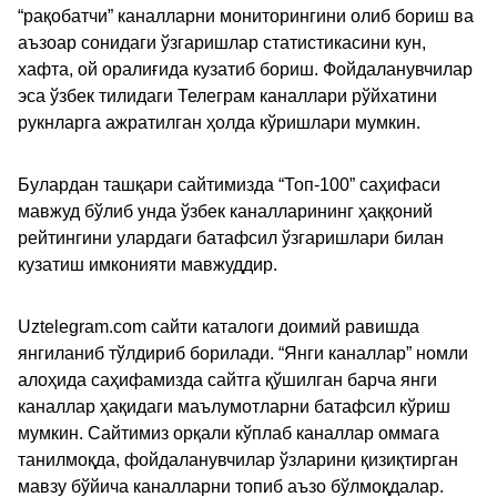
“рақобатчи” каналларни мониторингини олиб бориш ва
аъзоар сонидаги ўзгаришлар статистикасини кун,
хафта, ой оралиғида кузатиб бориш. Фойдаланувчилар
эса ўзбек тилидаги Телеграм каналлари рўйхатини
рукнларга ажратилган ҳолда кўришлари мумкин.
Булардан ташқари сайтимизда “Топ-100” саҳифаси
мавжуд бўлиб унда ўзбек каналларининг ҳаққоний
рейтингини улардаги батафсил ўзгаришлари билан
кузатиш имконияти мавжуддир.
Uztelegram.com сайти каталоги доимий равишда
янгиланиб тўлдириб борилади. “Янги каналлар” номли
алоҳида саҳифамизда сайтга қўшилган барча янги
каналлар ҳақидаги маълумотларни батафсил кўриш
мумкин. Сайтимиз орқали кўплаб каналлар оммага
танилмоқда, фойдаланувчилар ўзларини қизиқтирган
мавзу бўйича каналларни топиб аъзо бўлмоқдалар.