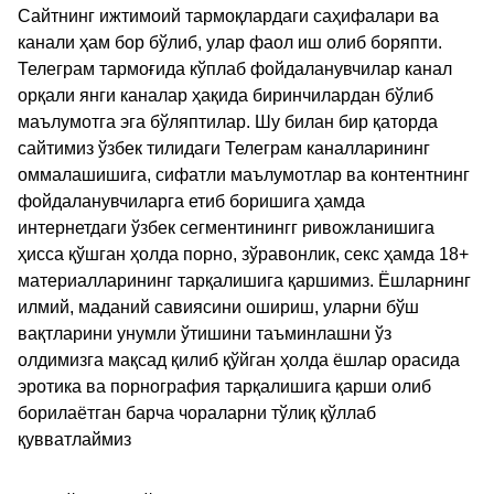
Сайтнинг ижтимоий тармоқлардаги саҳифалари ва
канали ҳам бор бўлиб, улар фаол иш олиб боряпти.
Телеграм тармоғида кўплаб фойдаланувчилар канал
орқали янги каналар ҳақида биринчилардан бўлиб
маълумотга эга бўляптилар. Шу билан бир қаторда
сайтимиз ўзбек тилидаги Телеграм каналларининг
оммалашишига, сифатли маълумотлар ва контентнинг
фойдаланувчиларга етиб боришига ҳамда
интернетдаги ўзбек сегментинингг ривожланишига
ҳисса қўшган ҳолда порно, зўравонлик, секс ҳамда 18+
материалларининг тарқалишига қаршимиз. Ёшларнинг
илмий, маданий савиясини ошириш, уларни бўш
вақтларини унумли ўтишини таъминлашни ўз
олдимизга мақсад қилиб қўйган ҳолда ёшлар орасида
эротика ва порнография тарқалишига қарши олиб
борилаётган барча чораларни тўлиқ қўллаб
қувватлаймиз