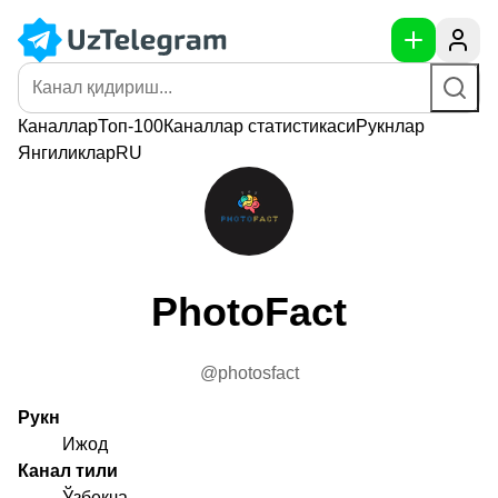
Каналлар
Топ-100
Каналлар
статистикаси
Рукнлар
Янгиликлар
RU
PhotoFact
@photosfact
Рукн
Ижод
Канал тили
Ўзбекча