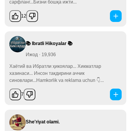
сарфланг...Бизни бошқа ижти...
12
📚 Ibratli Hikoyalar 📚
Ижод · 19,936
Хаётий ва Ибратли ҳикоялар... Хикматлар
хазинаси... Инсон такдирини аччик
синовлари...Hamkorlik va reklama uchun 👇...
7
She'riyat olami.