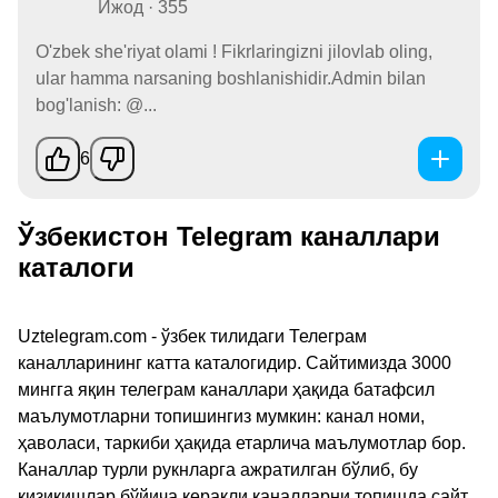
Ижод · 355
O'zbek she'riyat olami ! Fikrlaringizni jilovlab oling,
ular hamma narsaning boshlanishidir.Admin bilan
bog'lanish: @...
6
Ўзбекистон Telegram каналлари
каталоги
Uztelegram.com - ўзбек тилидаги Телеграм
каналларининг катта каталогидир. Сайтимизда 3000
мингга яқин телеграм каналлари ҳақида батафсил
маълумотларни топишингиз мумкин: канал номи,
ҳаволаси, таркиби ҳақида етарлича маълумотлар бор.
Каналлар турли рукнларга ажратилган бўлиб, бу
қизиқишлар бўйича керакли каналларни топишда сайт