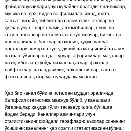
фойдаланувчилари учун қулайлик яратади: янгиликлар,
мусиқа ва mp3, видео ва фильмлар, ижод, фото,
санъат, дизайн, тиббиёт ва саломатлик, аёллар ва
қизлар учун, спорт олами, автомобиллар, олиш ва
сотиш, товарлар ва хизматлар, кўнгилочар, бизнес ва
инновациялар, банклар ва молия, ҳуқуқ, давлат
органлари, юмор ва кулгу, диний ва маърифий, таълим
ва фан, ўйинлар ва дастурлар, афоризмлар, мақоллар
ва иқтибослар, фойдали маслаҳатлар, фактлар,
лайфхаклар, пазандачилик, технологиялар, санъат,
фото ва яна қатор мавзуларда жамланган.
Ҳар бир канал бўйича исталган муддат оралиғида
батафсил статистика мавжуд бўлиб, у каналдаги
ўзгаришлар ҳақида тўлиқ тасаввурга эга бўлишга
ёрдам беради. Каналлар админлари учун
статистиканинг фойдали тарафлари: аъзолар сонининг
ўсишини; каналнинг ҳар соатли статистикасини кўриш;