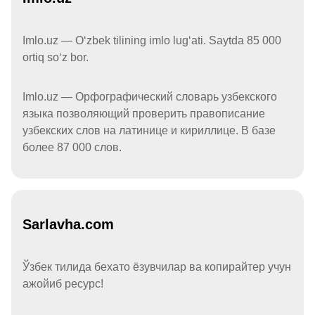
Imlo.uz — Oʻzbek tilining imlo lugʻati. Saytda 85 000
ortiq soʻz bor.
Imlo.uz — Орфографический словарь узбекского
языка позволяющий проверить правописание
узбекских слов на латинице и кириллице. В базе
более 87 000 слов.
Sarlavha.com
Ўзбек тилида бехато ёзувчилар ва копирайтер учун
ажойиб ресурс!