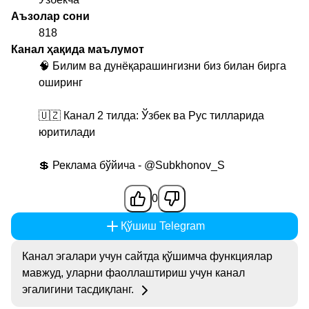
Аъзолар сони
818
Канал ҳақида маълумот
🧠 Билим ва дунёқарашингизни биз билан бирга
оширинг
🇺🇿 Канал 2 тилда: Ўзбек ва Рус тилларида
юритилади
💲 Реклама бўйича -
@Subkhonov_S
0
Қўшиш Telegram
Канал эгалари учун сайтда қўшимча функциялар
мавжуд, уларни фаоллаштириш учун канал
эгалигини тасдиқланг.