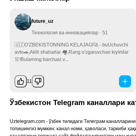
future_uz
Технология ва инновациялар · 51
🇺🇿O'ZBEKISTONNING KELAJAGI🚀 - buUchuvchi
avto🚗,Aklli shaharlar 🏘,Rang o'zgaruvchan kiyimlar
👚!Bularning barchasi v...
11
Ўзбекистон Telegram каналлари ка
Uztelegram.com - ўзбек тилидаги Телеграм каналларин
топишингиз мумкин: канал номи, ҳаволаси, таркиби ҳа
каналларни топишда сайт фойдаланувчилари учун қулайл