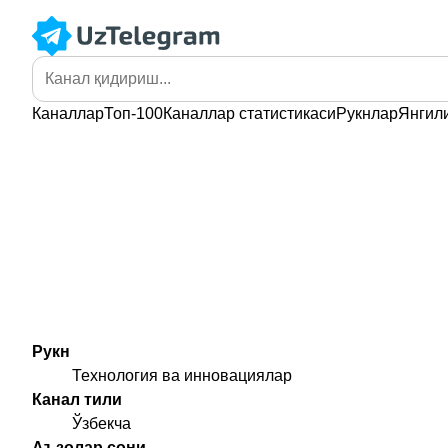
Каналлар
Топ-100
Каналлар
статистикаси
Рукнлар
Янгил
Рукн
Технология ва инновациялар
Канал тили
Ўзбекча
Аъзолар сони