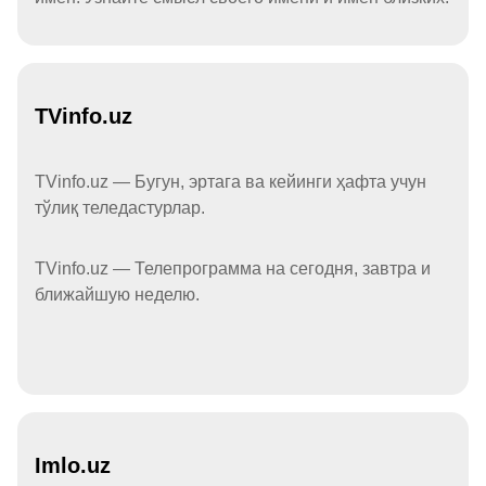
TVinfo.uz
TVinfo.uz — Бугун, эртага ва кейинги ҳафта учун
тўлиқ теледастурлар.
TVinfo.uz — Телепрограмма на сегодня, завтра и
ближайшую неделю.
Imlo.uz