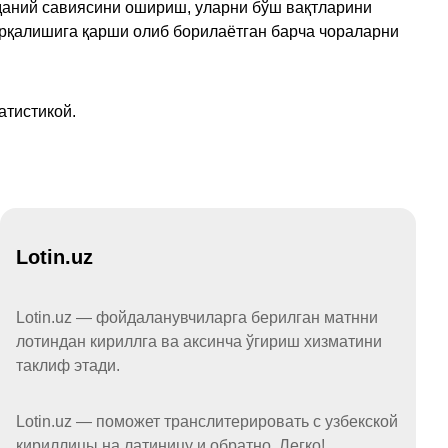
аданий савиясини ошириш, уларни бўш вақтларини
арқалишига қарши олиб борилаётган барча чораларни
атистикой.
Lotin.uz
Lotin.uz — фойдаланувчиларга берилган матнни
лотиндан кириллга ва аксинча ўгириш хизматини
таклиф этади.
Lotin.uz — поможет транслитерировать с узбекской
кириллицы на латиницу и обратно. Легко!