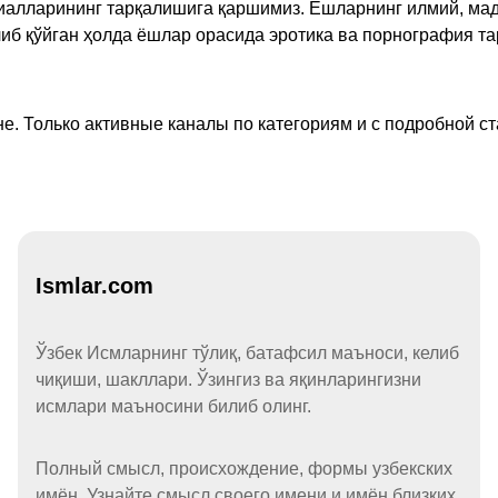
ериалларининг тарқалишига қаршимиз. Ёшларнинг илмий, м
иб қўйган ҳолда ёшлар орасида эротика ва порнография т
е. Только активные каналы по категориям и с подробной ст
Ismlar.com
Ўзбек Исмларнинг тўлиқ, батафсил маъноси, келиб
чиқиши, шакллари. Ўзингиз ва яқинларингизни
исмлари маъносини билиб олинг.
Полный смысл, происхождение, формы узбекских
имён. Узнайте смысл своего имени и имён близких.