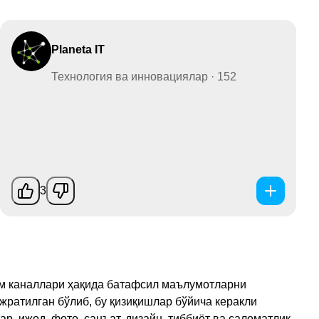
Planeta IT
Технология ва инновациялар · 152
3
рам каналлари ҳақида батафсил маълумотларни
ажратилган бўлиб, бу қизиқишлар бўйича керакли
, ижод, фото, санъат, дизайн, тиббиёт ва саломатлик,