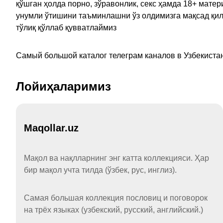
қўшган ҳолда порно, зўравонлик, секс ҳамда 18+ мат
унумли ўтишини таъминлашни ўз олдимизга мақсад қил
тўлиқ қўллаб қувватлаймиз
Самый большой каталог телеграм каналов в Узбекистан
Лойиҳаларимиз
Maqollar.uz
Мақол ва нақлларнинг энг катта коллекцияси. Ҳар
бир мақол учта тилда (ўзбек, рус, инглиз).
Самая большая коллекция пословиц и поговорок
на трёх языках (узбекский, русский, английский.)