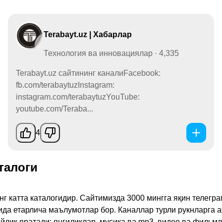
Terabayt.uz | Хабарлар
Технология ва инновациялар · 4,335
Terabayt.uz сайтининг каналиFacebook:
fb.com/terabaytuzInstagram:
instagram.com/terabaytuzYouTube:
youtube.com/Teraba...
4
талоги
инг катта каталогидир. Сайтимизда 3000 мингга яқин телег
қида етарлича маълумотлар бор. Каналлар турли рукнларга 
ик яратади: янгиликлар, мусиқа ва mp3, видео ва фильмлар