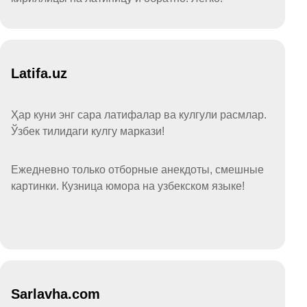
Latifa.uz
Ҳар куни энг сара латифалар ва кулгули расмлар.
Ўзбек тилидаги кулгу маркази!
Ежедневно только отборные анекдоты, смешные
картинки. Кузница юмора на узбекском языке!
Sarlavha.com