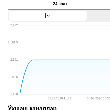
24 соат
Ўхшаш каналлар