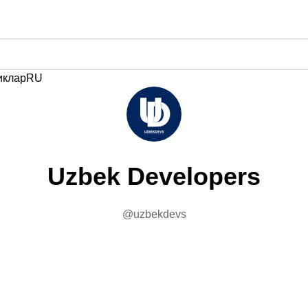
иклар
RU
Uzbek Developers
@uzbekdevs