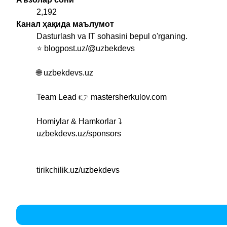
2,192
Канал ҳақида маълумот
Dasturlash va IT sohasini bepul o'rganing.
⭐️ blogpost.uz/@uzbekdevs
🌐 uzbekdevs.uz
Team Lead 👉 mastersherkulov.com
Homiylar & Hamkorlar ⤵️
uzbekdevs.uz/sponsors
tirikchilik.uz/uzbekdevs