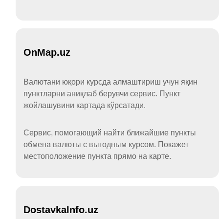
OnMap.uz
Валютани юқори курсда алмаштириш учун яқин
пунктларни аниқлаб берувчи сервис. Пункт
жойлашувини картада кўрсатади.
Сервис, помогающий найти ближайшие пункты
обмена валюты с выгодным курсом. Покажет
местоположение пункта прямо на карте.
DostavkaInfo.uz