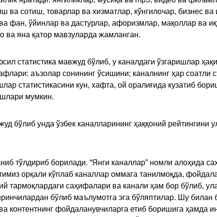
иш ва сотиш, товарлар ва хизматлар, кўнгилочар, бизнес ва 
 ва фан, ўйинлар ва дастурлар, афоризмлар, мақоллар ва и
то ва яна қатор мавзуларда жамланган.
сил статистика мавжуд бўлиб, у каналдаги ўзгаришлар ҳақи
флари: аъзолар сонининг ўсишини; каналнинг ҳар соатли с
лар статистикасини кун, хафта, ой оралиғида кузатиб бори
ишлари мумкин.
жуд бўлиб унда ўзбек каналларининг ҳаққоний рейтингини 
ниб тўлдириб борилади. “Янги каналлар” номли алоҳида са
имиз орқали кўплаб каналлар оммага танилмоқда, фойдала
ий тармоқлардаги саҳифалари ва канали ҳам бор бўлиб, ул
ринчилардан бўлиб маълумотга эга бўляптилар. Шу билан б
а контентнинг фойдаланувчиларга етиб боришига ҳамда ин