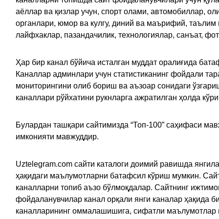
аёллар ва қизлар учун, спорт олами, автомобиллар, ол
органлари, юмор ва кулгу, диний ва маърифий, таълим
лайфхаклар, пазандачилик, технологиялар, санъат, фо
Ҳар бир канал бўйича исталган муддат оралиғида батаф
Каналлар админлари учун статистиканинг фойдали тара
мониторингини олиб бориш ва аъзоар сонидаги ўзгариш
каналлари рўйхатини рукнларга ажратилган ҳолда кўр
Булардан ташқари сайтимизда “Топ-100” саҳифаси мав
имконияти мавжуддир.
Uztelegram.com сайти каталоги доимий равишда янгила
ҳақидаги маълумотларни батафсил кўриш мумкин. Сайт
каналларни топиб аъзо бўлмоқдалар. Сайтнинг ижтимо
фойдаланувчилар канал орқали янги каналар ҳақида би
каналларининг оммалашишига, сифатли маълумотлар в