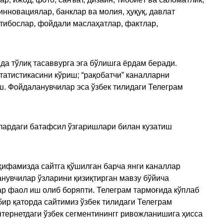
инновациялар, банклар ва молия, ҳуқуқ, давлат
қтибослар, фойдали маслаҳатлар, фактлар,
да тўлиқ тасаввурга эга бўлишга ёрдам беради.
татистикасини кўриш; “рақобатчи” каналларни
ш. Фойдаланувчилар эса ўзбек тилидаги Телеграм
улардаги батафсил ўзгаришлари билан кузатиш
ҳифамизда сайтга қўшилган барча янги каналлар
нувчилар ўзларини қизиқтирган мавзу бўйича
ар фаол иш олиб боряпти. Телеграм тармоғида кўплаб
ир қаторда сайтимиз ўзбек тилидаги Телеграм
тернетдаги ўзбек сегментинингг ривожланишига ҳисса