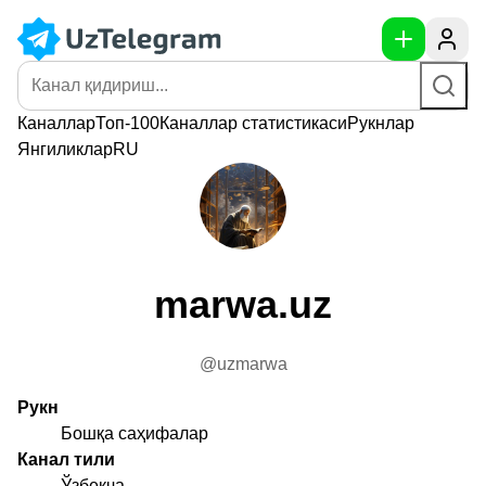
Каналлар
Топ-100
Каналлар
статистикаси
Рукнлар
Янгиликлар
RU
marwa.uz
@uzmarwa
Рукн
Бошқа саҳифалар
Канал тили
Ўзбекча