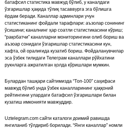
батафсил статистика мавжуд бўлиб, у каналдаги
ўзгаришлар ҳақида тўлиқ тасаввурга эга бўлишга
ёрдам беради. Каналлар админлари учун
статистиканинг фойдали тарафлари: аъзолар сонининг
ўсишини; каналнинг ҳар соатли статистикасини кўриш;
“рақобатчи” каналларни мониторингини олиб бориш ва
аъзоар сонидаги ўзгаришлар статистикасини кун,
хафта, ой оралиғида кузатиб бориш. Фойдаланувчилар
эса ўзбек тилидаги Телеграм каналлари рўйхатини
рукнларга ажратилган ҳолда кўришлари мумкин.
Булардан ташқари сайтимизда “Топ-100” саҳифаси
мавжуд бўлиб унда ўзбек каналларининг ҳаққоний
рейтингини улардаги батафсил ўзгаришлари билан
кузатиш имконияти мавжуддир.
Uztelegram.com сайти каталоги доимий равишда
янгиланиб тўлдириб борилади. “Янги каналлар” номли