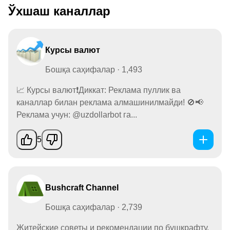
Ўхшаш каналлар
Курсы валют
Бошқа саҳифалар · 1,493
📈 Курсы валют❗️Диккат: Реклама пуллик ва
каналлар билан реклама алмашинилмайди! 🚫📢
Реклама учун: @uzdollarbot га...
5
Bushcraft Channel
Бошқа саҳифалар · 2,739
Житейские советы и рекомендации по бушкрафту,