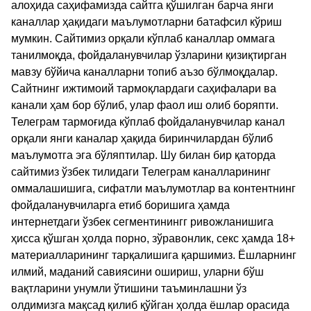
алоҳида саҳифамизда сайтга қўшилган барча янги
каналлар ҳақидаги маълумотларни батафсил кўриш
мумкин. Сайтимиз орқали кўплаб каналлар оммага
танилмоқда, фойдаланувчилар ўзларини қизиқтирган
мавзу бўйича каналларни топиб аъзо бўлмоқдалар.
Сайтнинг ижтимоий тармоқлардаги саҳифалари ва
канали ҳам бор бўлиб, улар фаол иш олиб боряпти.
Телеграм тармоғида кўплаб фойдаланувчилар канал
орқали янги каналар ҳақида биринчилардан бўлиб
маълумотга эга бўляптилар. Шу билан бир қаторда
сайтимиз ўзбек тилидаги Телеграм каналларининг
оммалашишига, сифатли маълумотлар ва контентнинг
фойдаланувчиларга етиб боришига ҳамда
интернетдаги ўзбек сегментинингг ривожланишига
ҳисса қўшган ҳолда порно, зўравонлик, секс ҳамда 18+
материалларининг тарқалишига қаршимиз. Ёшларнинг
илмий, маданий савиясини ошириш, уларни бўш
вақтларини унумли ўтишини таъминлашни ўз
олдимизга мақсад қилиб қўйган ҳолда ёшлар орасида