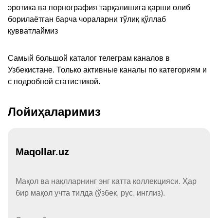
эротика ва порнография тарқалишига қарши олиб
борилаётган барча чораларни тўлиқ қўллаб
қувватлаймиз
Самый большой каталог телеграм каналов в
Узбекистане. Только активные каналы по категориям и
с подробной статистикой.
Лойиҳаларимиз
Maqollar.uz
Мақол ва нақлларнинг энг катта коллекцияси. Ҳар
бир мақол учта тилда (ўзбек, рус, инглиз).