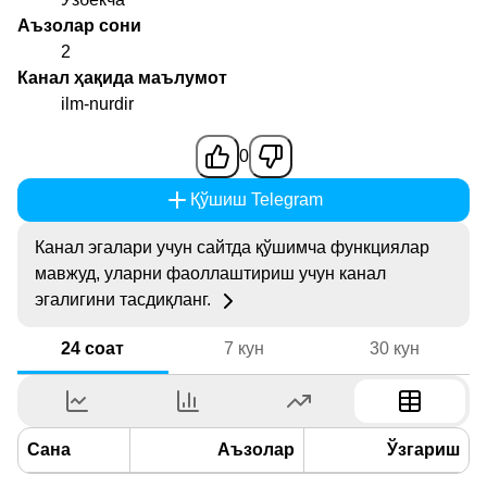
Аъзолар сони
2
Канал ҳақида маълумот
ilm-nurdir
0
Қўшиш Telegram
Канал эгалари учун сайтда қўшимча функциялар
мавжуд, уларни фаоллаштириш учун канал
эгалигини тасдиқланг.
24 соат
7 кун
30 кун
Сана
Аъзолар
Ўзгариш