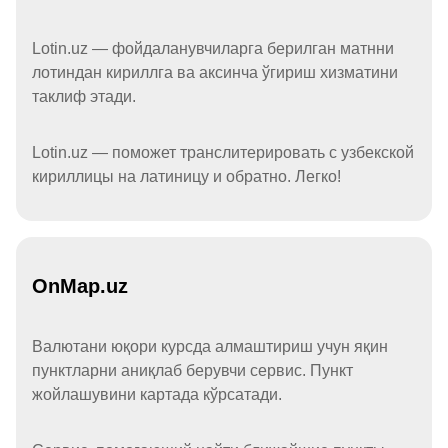
Lotin.uz — фойдаланувчиларга берилган матнни
лотиндан кириллга ва аксинча ўгириш хизматини
таклиф этади.
Lotin.uz — поможет транслитерировать с узбекской
кириллицы на латиницу и обратно. Легко!
OnMap.uz
Валютани юқори курсда алмаштириш учун яқин
пунктларни аниқлаб берувчи сервис. Пункт
жойлашувини картада кўрсатади.