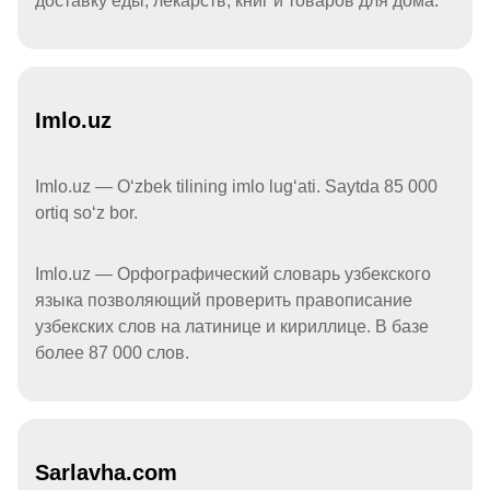
доставку еды, лекарств, книг и товаров для дома.
Imlo.uz
Imlo.uz — Oʻzbek tilining imlo lugʻati. Saytda 85 000
ortiq soʻz bor.
Imlo.uz — Орфографический словарь узбекского
языка позволяющий проверить правописание
узбекских слов на латинице и кириллице. В базе
более 87 000 слов.
Sarlavha.com