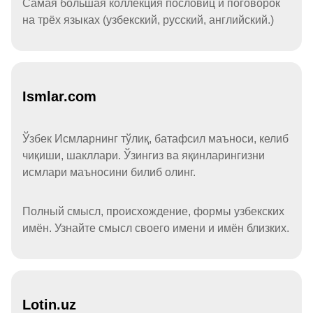
Самая большая коллекция пословиц и поговорок
на трёх языках (узбекский, русский, английский.)
Ismlar.com
Ўзбек Исмларнинг тўлиқ, батафсил маъноси, келиб
чиқиши, шакллари. Ўзингиз ва яқинларингизни
исмлари маъносини билиб олинг.
Полный смысл, происхождение, формы узбекских
имён. Узнайте смысл своего имени и имён близких.
Lotin.uz