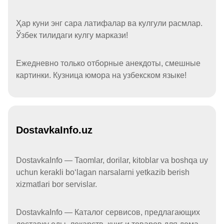
Ҳар куни энг сара латифалар ва кулгули расмлар.
Ўзбек тилидаги кулгу маркази!
Ежедневно только отборные анекдоты, смешные
картинки. Кузница юмора на узбекском языке!
DostavkaInfo.uz
DostavkaInfo — Taomlar, dorilar, kitoblar va boshqa uy
uchun kerakli boʻlagan narsalarni yetkazib berish
xizmatlari bor servislar.
DostavkaInfo — Каталог сервисов, предлагающих