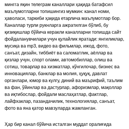
мингга яқин телеграм каналлари ҳақида батафсил
маълумотларни топишингиз мумкин: канал номи,
ҳаволаси, таркиби ҳақида етарлича маълумотлар бор.
Каналлар турли рукнларга ажратилган бўлиб, бу
қизиқишлар бўйича керакли каналларни топишда сайт
фойдаланувчилари учун қулайлик яратади: янгиликлар,
мусиқа ва mp3, видео ва фильмлар, ижод, фото,
санъат, дизайн, тиббиёт ва саломатлик, аёллар ва
қизлар учун, спорт олами, автомобиллар, олиш ва
сотиш, товарлар ва хизматлар, кўнгилочар, бизнес ва
инновациялар, банклар ва молия, ҳуқуқ, давлат
органлари, юмор ва кулгу, диний ва маърифий, таълим
ва фан, ўйинлар ва дастурлар, афоризмлар, мақоллар
ва иқтибослар, фойдали маслаҳатлар, фактлар,
лайфхаклар, пазандачилик, технологиялар, санъат,
фото ва яна қатор мавзуларда жамланган.
Ҳар бир канал бўйича исталган муддат оралиғида