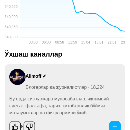
Ўхшаш каналлар
Alimoff ✔
Блогерлар ва журналистлар · 18,224
Бу ерда сиз халқаро муносабатлар, ижтимоий
сиёсат, фалсафа, тарих, китобхонлик бўйича
маълумотлар ва фикрларимни ўқиб...
8