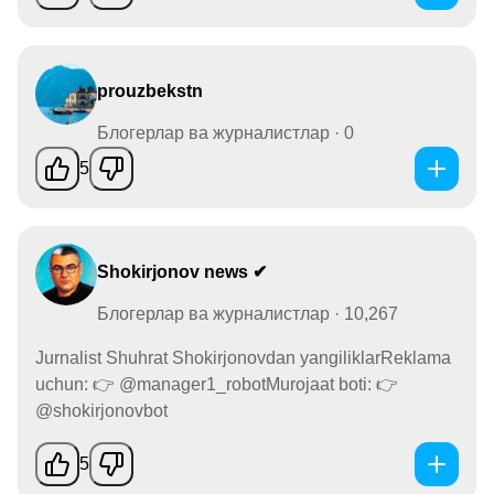
prouzbekstn
Блогерлар ва журналистлар · 0
5
Shokirjonov news ✔
Блогерлар ва журналистлар · 10,267
Jurnalist Shuhrat Shokirjonovdan yangiliklarReklama
uchun: 👉 @manager1_robotMurojaat boti: 👉
@shokirjonovbot
5