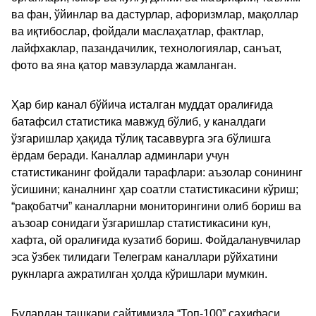
ва фан, ўйинлар ва дастурлар, афоризмлар, мақоллар
ва иқтибослар, фойдали маслаҳатлар, фактлар,
лайфхаклар, пазандачилик, технологиялар, санъат,
фото ва яна қатор мавзуларда жамланган.
Ҳар бир канал бўйича исталган муддат оралиғида
батафсил статистика мавжуд бўлиб, у каналдаги
ўзгаришлар ҳақида тўлиқ тасаввурга эга бўлишга
ёрдам беради. Каналлар админлари учун
статистиканинг фойдали тарафлари: аъзолар сонининг
ўсишини; каналнинг ҳар соатли статистикасини кўриш;
“рақобатчи” каналларни мониторингини олиб бориш ва
аъзоар сонидаги ўзгаришлар статистикасини кун,
хафта, ой оралиғида кузатиб бориш. Фойдаланувчилар
эса ўзбек тилидаги Телеграм каналлари рўйхатини
рукнларга ажратилган ҳолда кўришлари мумкин.
Булардан ташқари сайтимизда “Топ-100” саҳифаси