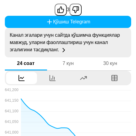
3
Қўшиш Telegram
Канал эгалари учун сайтда қўшимча функциялар
мавжуд, уларни фаоллаштириш учун канал
эгалигини тасдиқланг.
24 соат
7 кун
30 кун