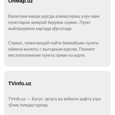
OnMap.uz
Валютани юқори курсда алмаштириш учун яқин
пунктларни аниқлаб берувчи сервис. Пункт
жойлашувини картада кўрсатади.
Сервис, помогающий найти ближайшие пункты
обмена валюты с выгодным курсом. Покажет
местоположение пункта прямо на карте.
TVinfo.uz
TVinfo.uz — Бугун, эртага ва кейинги ҳафта учун
тўлиқ теледастурлар.