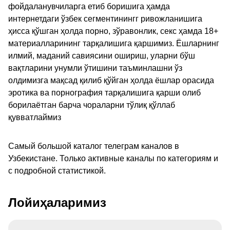
фойдаланувчиларга етиб боришига ҳамда
интернетдаги ўзбек сегментинингг ривожланишига
ҳисса қўшган ҳолда порно, зўравонлик, секс ҳамда 18+
материалларининг тарқалишига қаршимиз. Ёшларнинг
илмий, маданий савиясини ошириш, уларни бўш
вақтларини унумли ўтишини таъминлашни ўз
олдимизга мақсад қилиб қўйган ҳолда ёшлар орасида
эротика ва порнография тарқалишига қарши олиб
борилаётган барча чораларни тўлиқ қўллаб
қувватлаймиз
Самый большой каталог телеграм каналов в
Узбекистане. Только активные каналы по категориям и
с подробной статистикой.
Лойиҳаларимиз