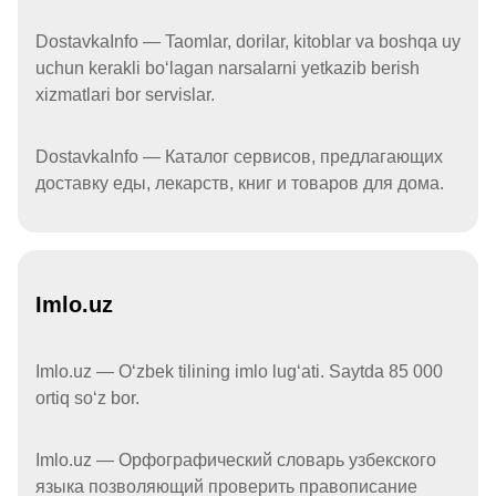
DostavkaInfo — Taomlar, dorilar, kitoblar va boshqa uy
uchun kerakli boʻlagan narsalarni yetkazib berish
xizmatlari bor servislar.
DostavkaInfo — Каталог сервисов, предлагающих
доставку еды, лекарств, книг и товаров для дома.
Imlo.uz
Imlo.uz — Oʻzbek tilining imlo lugʻati. Saytda 85 000
ortiq soʻz bor.
Imlo.uz — Орфографический словарь узбекского
языка позволяющий проверить правописание