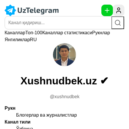
Каналлар
Топ-100
Каналлар
статистикаси
Рукнлар
Янгиликлар
RU
Xushnudbek.uz ✔
@xushnudbek
Рукн
Блогерлар ва журналистлар
Канал тили
Ўзбекча