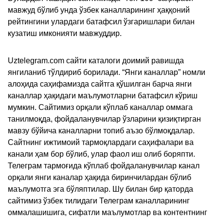
мавжуд бўлиб унда ўзбек каналларининг ҳаққоний
рейтингини улардаги батафсил ўзгаришлари билан
кузатиш имконияти мавжуддир.
Uztelegram.com сайти каталоги доимий равишда
янгиланиб тўлдириб борилади. “Янги каналлар” номли
алоҳида саҳифамизда сайтга қўшилган барча янги
каналлар ҳақидаги маълумотларни батафсил кўриш
мумкин. Сайтимиз орқали кўплаб каналлар оммага
танилмоқда, фойдаланувчилар ўзларини қизиқтирган
мавзу бўйича каналларни топиб аъзо бўлмоқдалар.
Сайтнинг ижтимоий тармоқлардаги саҳифалари ва
канали ҳам бор бўлиб, улар фаол иш олиб боряпти.
Телеграм тармоғида кўплаб фойдаланувчилар канал
орқали янги каналар ҳақида биринчилардан бўлиб
маълумотга эга бўляптилар. Шу билан бир қаторда
сайтимиз ўзбек тилидаги Телеграм каналларининг
оммалашишига, сифатли маълумотлар ва контентнинг