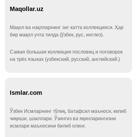
Maqollar.uz
Мақол ва нақлларнинг энг катта коллекцияси. Ҳар
бир мақол учта тилда (ўзбек, рус, инглиз).
Самая большая коллекция пословиц и поговорок
на трёх языках (узбекский, русский, английский.)
Ismlar.com
Ўзбек Исмларнинг тўлиқ, батафсил маъноси, келиб
чиқиши, шакллари. Ўзингиз ва яқинларингизни
исмлари маъносини билиб олинг.