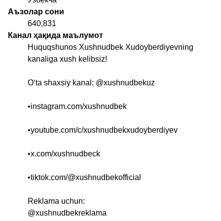
Аъзолар сони
640,831
Канал ҳақида маълумот
Huquqshunos Xushnudbek Xudoyberdiyevning
kanaliga xush kelibsiz!
O‘ta shaxsiy kanal:
@xushnudbekuz
•instagram.com/xushnudbek
•youtube.com/c/xushnudbekxudoyberdiyev
•x.com/xushnudbeck
•tiktok.com/@xushnudbekofficial
Reklama uchun:
@xushnudbekreklama