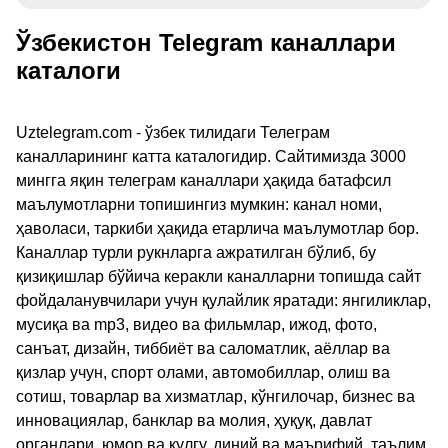
Ўзбекистон Telegram каналлари
каталоги
Uztelegram.com - ўзбек тилидаги Телеграм
каналларининг катта каталогидир. Сайтимизда 3000
мингга яқин телеграм каналлари ҳақида батафсил
маълумотларни топишингиз мумкин: канал номи,
ҳаволаси, таркиби ҳақида етарлича маълумотлар бор.
Каналлар турли рукнларга ажратилган бўлиб, бу
қизиқишлар бўйича керакли каналларни топишда сайт
фойдаланувчилари учун қулайлик яратади: янгиликлар,
мусиқа ва mp3, видео ва фильмлар, ижод, фото,
санъат, дизайн, тиббиёт ва саломатлик, аёллар ва
қизлар учун, спорт олами, автомобиллар, олиш ва
сотиш, товарлар ва хизматлар, кўнгилочар, бизнес ва
инновациялар, банклар ва молия, ҳуқуқ, давлат
органлари, юмор ва кулгу, диний ва маърифий, таълим