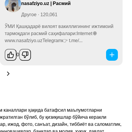
nasafziyo.uz | Расмий
Другое · 120,061
ЎМИ Қашқадарё вилоят вакиллигининг ижтимоий
тармоқдаги расмий саҳифалари:Internet 🌐
www.nasafziyo.uzTelegram👉 t.me/...
0
рам каналлари ҳақида батафсил маълумотларни
ажратилган бўлиб, бу қизиқишлар бўйича керакли
, ижод, фото, санъат, дизайн, тиббиёт ва саломатлик,
инновациялар, банклар ва молия, ҳуқуқ, давлат