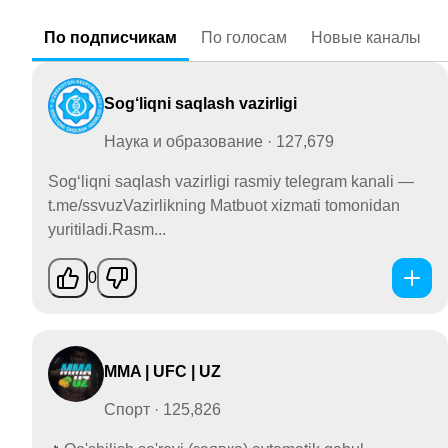
По
подписчикам
По
голосам
Новые
каналы
Sog‘liqni saqlash vazirligi
Наука и образование · 127,679
Sog‘liqni saqlash vazirligi rasmiy telegram kanali —
t.me/ssvuzVazirlikning Matbuot xizmati tomonidan
yuritiladi.Rasm...
0
MMA | UFC | UZ
Спорт · 125,826