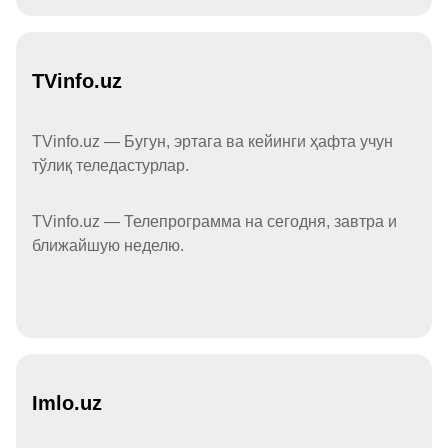
TVinfo.uz
TVinfo.uz — Бугун, эртага ва кейинги ҳафта учун
тўлиқ теледастурлар.
TVinfo.uz — Телепрограмма на сегодня, завтра и
ближайшую неделю.
Imlo.uz