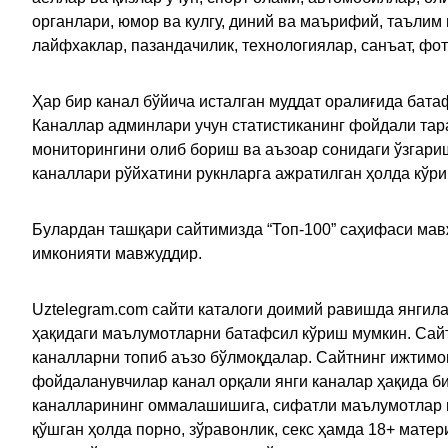
органлари, юмор ва кулгу, диний ва маърифий, таълим
лайфхаклар, пазандачилик, технологиялар, санъат, фо
Ҳар бир канал бўйича исталган муддат оралиғида батаф
Каналлар админлари учун статистиканинг фойдали тара
мониторингини олиб бориш ва аъзоар сонидаги ўзгариш
каналлари рўйхатини рукнларга ажратилган ҳолда кўр
Булардан ташқари сайтимизда “Топ-100” саҳифаси мав
имконияти мавжуддир.
Uztelegram.com сайти каталоги доимий равишда янгила
ҳақидаги маълумотларни батафсил кўриш мумкин. Сайт
каналларни топиб аъзо бўлмоқдалар. Сайтнинг ижтимо
фойдаланувчилар канал орқали янги каналар ҳақида би
каналларининг оммалашишига, сифатли маълумотлар в
қўшган ҳолда порно, зўравонлик, секс ҳамда 18+ мат