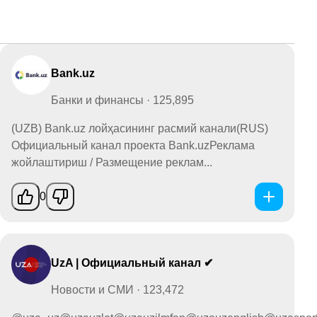
Bank.uz
Банки и финансы · 125,895
(UZB) Bank.uz лойҳасининг расмий канали(RUS)
Официальный канал проекта Bank.uzРеклама
жойлаштириш / Размещение реклам...
0
UzA | Официальный канал ✔
Новости и СМИ · 123,472