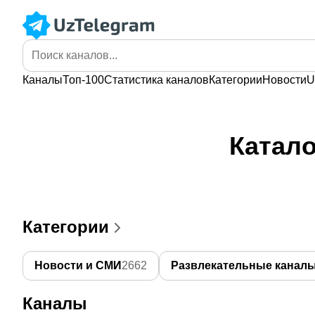
Каналы
Топ-100
Статистика
каналов
Категории
Новости
U
Катало
Категории
Новости и СМИ
2662
Развлекательные канал
Каналы