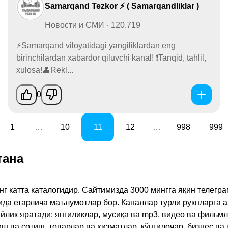
Samarqand Tezkor ⚡️ ( Samarqandliklar )
Новости и СМИ · 120,719
⚡️Samarqand viloyatidagi yangiliklardan eng
birinchilardan xabardor qiluvchi kanal! ❗️Tanqid, tahlil,
xulosa!👤Rekl...
0
1
…
10
11
12
…
998
999
тана
инг катта каталогидир. Сайтимизда 3000 мингга яқин телег
қида етарлича маълумотлар бор. Каналлар турли рукнларга 
ик яратади: янгиликлар, мусиқа ва mp3, видео ва фильмлар
иш ва сотиш, товарлар ва хизматлар, кўнгилочар, бизнес ва 