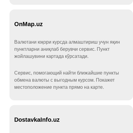
OnMap.uz
Валютани юқори курсда алмаштириш учун яқин
пунктларни аниқлаб берувчи сервис. Пункт
жойлашувини картада кўрсатади.
Сервис, помогающий найти ближайшие пункты
обмена валюты с выгодным курсом. Покажет
местоположение пункта прямо на карте.
DostavkaInfo.uz