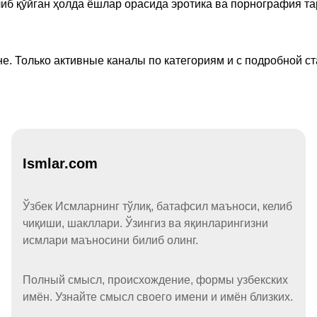
иб қўйган ҳолда ёшлар орасида эротика ва порнография т
е. Только активные каналы по категориям и с подробной ст
Ismlar.com
Ўзбек Исмларнинг тўлиқ, батафсил маъноси, келиб
чиқиши, шакллари. Ўзингиз ва яқинларингизни
исмлари маъносини билиб олинг.
Полный смысл, происхождение, формы узбекских
имён. Узнайте смысл своего имени и имён близких.