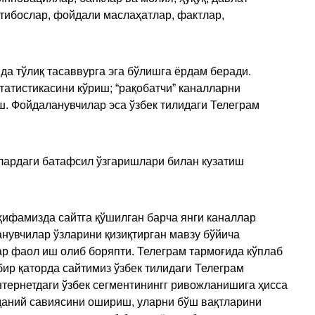
қтибослар, фойдали маслаҳатлар, фактлар,
да тўлиқ тасаввурга эга бўлишга ёрдам беради.
татистикасини кўриш; “рақобатчи” каналларни
ш. Фойдаланувчилар эса ўзбек тилидаги Телеграм
улардаги батафсил ўзгаришлари билан кузатиш
ҳифамизда сайтга қўшилган барча янги каналлар
нувчилар ўзларини қизиқтирган мавзу бўйича
ар фаол иш олиб боряпти. Телеграм тармоғида кўплаб
ир қаторда сайтимиз ўзбек тилидаги Телеграм
тернетдаги ўзбек сегментинингг ривожланишига ҳисса
аданий савиясини ошириш, уларни бўш вақтларини