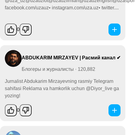
@uza_uz@uzauzlot@uzauzilmfan@uzauzenglish@uzaspor
facebook.com/uzauz• instagram.com/uza.uz• twitter....
0
ABDUKARIM MIRZAYEV | Расмий канал ✔
Блогеры и журналисты · 120,882
Jurnalist Abdukarim Mirzayevning rasmiy Telegram
sahifasi Reklama va hamkorlik uchun @Diyor_live ga
yozing!
0