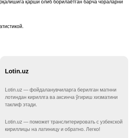
арқалишига қарши олиб борилаётган барча чораларни
атистикой.
Lotin.uz
Lotin.uz — фойдаланувчиларга берилган матнни
лотиндан кириллга ва аксинча ўгириш хизматини
таклиф этади.
Lotin.uz — поможет транслитерировать с узбекской
кириллицы на латиницу и обратно. Легко!