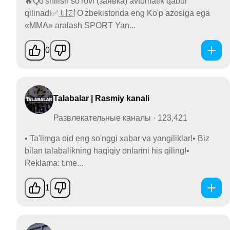
🔥Qo'shilish so'rovi (заявка) avtomatik qabul
qilinadi✅🇺🇿 O'zbekistonda eng Ko'p azosiga ega
«MMA» aralash SPORT Yan...
0
Talabalar | Rasmiy kanali
Развлекательные каналы · 123,421
• Ta'limga oid eng so'nggi xabar va yangiliklar!• Biz
bilan talabalikning haqiqiy onlarini his qiling!•
Reklama: t.me...
1