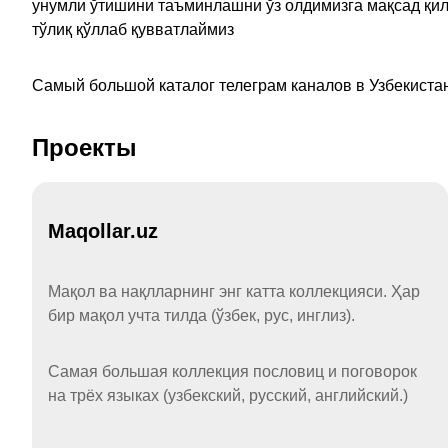
унумли ўтишини таъминлашни ўз олдимизга мақсад қил
тўлиқ қўллаб қувватлаймиз
Самый большой каталог телеграм каналов в Узбекистан
Проекты
Maqollar.uz
Мақол ва нақлларнинг энг катта коллекцияси. Ҳар
бир мақол учта тилда (ўзбек, рус, инглиз).
Самая большая коллекция пословиц и поговорок
на трёх языках (узбекский, русский, английский.)