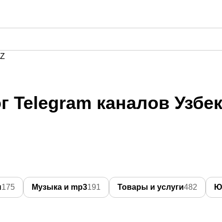
Z
г Telegram каналов Узбе
ы
175
Музыка и mp3
191
Товары и услуги
482
Ю