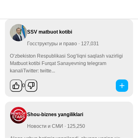
SSV matbuot kotibi
Госструктуры и право · 127,031
O‘zbekiston Respublikasi Sog‘liqni saqlash vazirligi
Matbuot kotibi Furqat Sanayevning telegram
kanaliTwitter: twitte...
0
Shou-biznes yangiliklari
Новости и СМИ · 125,250