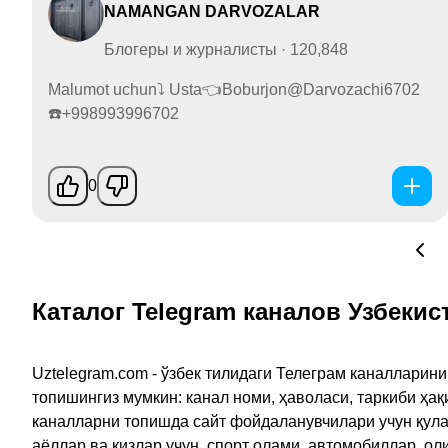
NAMANGAN DARVOZALAR
Блогеры и журналисты · 120,848
Malumot uchun⤵️ Usta👈Boburjon@Darvozachi6702
☎️+998993996702
0
Каталог Telegram каналов Узбекис
Uztelegram.com - ўзбек тилидаги Телеграм каналларин
топишингиз мумкин: канал номи, ҳаволаси, таркиби ҳа
каналларни топишда сайт фойдаланувчилари учун қулайл
аёллар ва қизлар учун, спорт олами, автомобиллар, ол