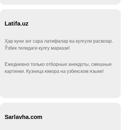
Latifa.uz
Ҳар куни энг сара латифалар ва кулгули расмлар.
Ўзбек тилидаги кулгу маркази!
Ежедневно только отборные анекдоты, смешные
картинки. Кузница юмора на узбекском языке!
Sarlavha.com