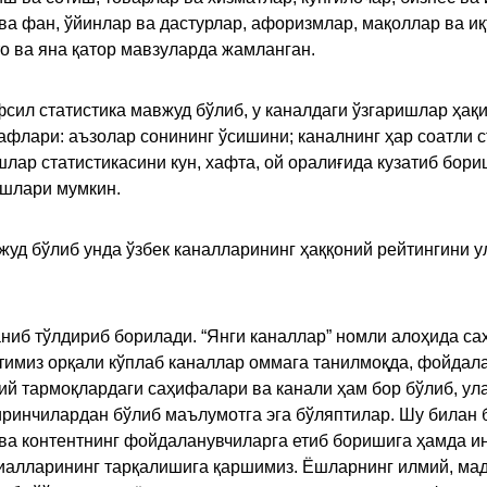
 ва фан, ўйинлар ва дастурлар, афоризмлар, мақоллар ва и
то ва яна қатор мавзуларда жамланган.
сил статистика мавжуд бўлиб, у каналдаги ўзгаришлар ҳақи
флари: аъзолар сонининг ўсишини; каналнинг ҳар соатли с
лар статистикасини кун, хафта, ой оралиғида кузатиб бори
ишлари мумкин.
жуд бўлиб унда ўзбек каналларининг ҳаққоний рейтингини 
ниб тўлдириб борилади. “Янги каналлар” номли алоҳида са
имиз орқали кўплаб каналлар оммага танилмоқда, фойдала
ий тармоқлардаги саҳифалари ва канали ҳам бор бўлиб, ул
ринчилардан бўлиб маълумотга эга бўляптилар. Шу билан б
а контентнинг фойдаланувчиларга етиб боришига ҳамда ин
ериалларининг тарқалишига қаршимиз. Ёшларнинг илмий, м