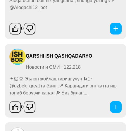
Aloqa uchun botimiz yangilandi, shunga yozing 👉
@Aloqachi12_bot
0
QARSHI ISH QASHQADARYO
Новости и СМИ · 122,218
👨🏻‍💻 Эълон жойлаштириш учун ⬇️👉
@uzbek_great га ёзинг.📍 Қаршидаги энг катта иш
топиб берувчи канал.🔎 Биз билан...
0