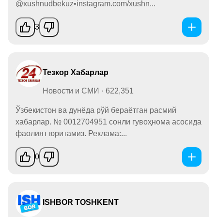
@xushnudbekuz•instagram.com/xushn...
3
Тезкор Хабарлар
Новости и СМИ · 622,351
Ўзбекистон ва дунёда рўй бераётган расмий
хабарлар. № 0012704951 сонли гувоҳнома асосида
фаолият юритамиз. Реклама:...
0
ISHBOR TOSHKENT