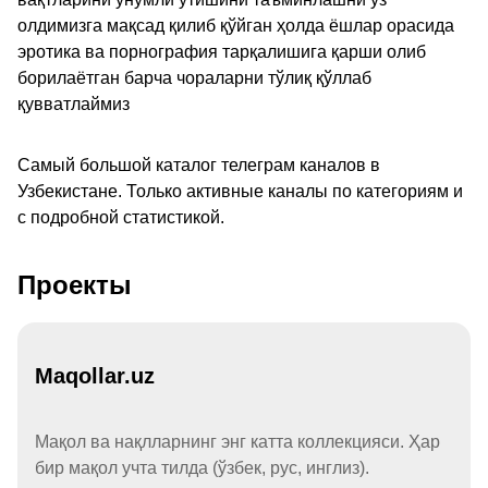
олдимизга мақсад қилиб қўйган ҳолда ёшлар орасида
эротика ва порнография тарқалишига қарши олиб
борилаётган барча чораларни тўлиқ қўллаб
қувватлаймиз
Самый большой каталог телеграм каналов в
Узбекистане. Только активные каналы по категориям и
с подробной статистикой.
Проекты
Maqollar.uz
Мақол ва нақлларнинг энг катта коллекцияси. Ҳар
бир мақол учта тилда (ўзбек, рус, инглиз).