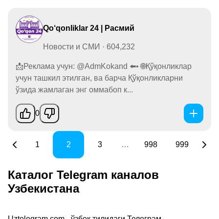
Qo‘qonliklar 24 | Расмий
Новости и СМИ · 604,232
📩Реклама учун: @AdmKokand ⬅️• 🌐Қўқонликлар
учун ташкил этилган, ва барча Қўқонликларни
ўзида жамлаган энг оммабоп к...
0
1
2
3
…
998
999
Каталог Telegram каналов
Узбекистана
Uztelegram.com - ўзбек тилидаги Телеграм