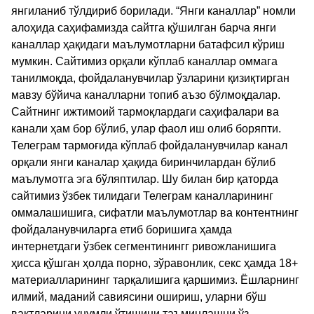
янгиланиб тўлдириб борилади. “Янги каналлар” номли
алоҳида саҳифамизда сайтга қўшилган барча янги
каналлар ҳақидаги маълумотларни батафсил кўриш
мумкин. Сайтимиз орқали кўплаб каналлар оммага
танилмоқда, фойдаланувчилар ўзларини қизиқтирган
мавзу бўйича каналларни топиб аъзо бўлмоқдалар.
Сайтнинг ижтимоий тармоқлардаги саҳифалари ва
канали ҳам бор бўлиб, улар фаол иш олиб боряпти.
Телеграм тармоғида кўплаб фойдаланувчилар канал
орқали янги каналар ҳақида биринчилардан бўлиб
маълумотга эга бўляптилар. Шу билан бир қаторда
сайтимиз ўзбек тилидаги Телеграм каналларининг
оммалашишига, сифатли маълумотлар ва контентнинг
фойдаланувчиларга етиб боришига ҳамда
интернетдаги ўзбек сегментинингг ривожланишига
ҳисса қўшган ҳолда порно, зўравонлик, секс ҳамда 18+
материалларининг тарқалишига қаршимиз. Ёшларнинг
илмий, маданий савиясини ошириш, уларни бўш
вақтларини унумли ўтишини таъминлашни ўз