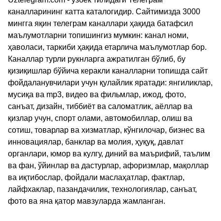
каналларининг катта каталогидир. Сайтимизда 3000
мингга яқин телеграм каналлари ҳақида батафсил
маълумотларни топишингиз мумкин: канал номи,
ҳаволаси, таркиби ҳақида етарлича маълумотлар бор.
Каналлар турли рукнларга ажратилган бўлиб, бу
қизиқишлар бўйича керакли каналларни топишда сайт
фойдаланувчилари учун қулайлик яратади: янгиликлар,
мусиқа ва mp3, видео ва фильмлар, ижод, фото,
санъат, дизайн, тиббиёт ва саломатлик, аёллар ва
қизлар учун, спорт олами, автомобиллар, олиш ва
сотиш, товарлар ва хизматлар, кўнгилочар, бизнес ва
инновациялар, банклар ва молия, ҳуқуқ, давлат
органлари, юмор ва кулгу, диний ва маърифий, таълим
ва фан, ўйинлар ва дастурлар, афоризмлар, мақоллар
ва иқтибослар, фойдали маслаҳатлар, фактлар,
лайфхаклар, пазандачилик, технологиялар, санъат,
фото ва яна қатор мавзуларда жамланган.