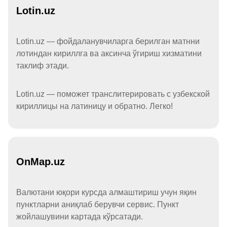
Lotin.uz
Lotin.uz — фойдаланувчиларга берилган матнни
лотиндан кириллга ва аксинча ўгириш хизматини
таклиф этади.
Lotin.uz — поможет транслитерировать с узбекской
кириллицы на латиницу и обратно. Легко!
OnMap.uz
Валютани юқори курсда алмаштириш учун яқин
пунктларни аниқлаб берувчи сервис. Пункт
жойлашувини картада кўрсатади.