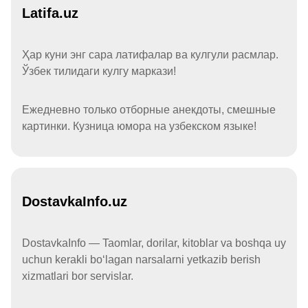
Latifa.uz
Ҳар куни энг сара латифалар ва кулгули расмлар.
Ўзбек тилидаги кулгу маркази!
Ежедневно только отборные анекдоты, смешные
картинки. Кузница юмора на узбекском языке!
DostavkaInfo.uz
DostavkaInfo — Taomlar, dorilar, kitoblar va boshqa uy
uchun kerakli boʻlagan narsalarni yetkazib berish
xizmatlari bor servislar.