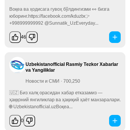
Воқеа ва ҳодисага гувоҳ бўлдингизми 👀 бизга
юборинг.https://facebook.com/kduzb👉
+998999999992 @Sunnatik_UzEveryday...
46
Uzbekistanofficial Rasmiy Tezkor Xabarlar
va Yangiliklar
Новости и СМИ · 700,250
🇺🇿 Биз халқ орасидан хабар етказамиз —
ҳаққоний янгиликлар ва ҳақиқий ҳаёт манзаралари.
🌐 Uzbekistanofficial.uzВоқеа...
0