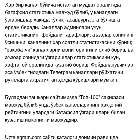
Ҳар бир канал бўйича исталган муддат оралиғида
батафсил статистика мавжуд бўлиб, у каналдаги
ўзгаришлар ҳақида тўлиқ тасаввурга эга бўлишга
ёрдам беради. Каналлар админлари учун
статистиканинг фойдали тарафлари: аъзолар сонининг
ўсишини; каналнинг ҳар соатли статистикасини кўриш;
“рақобатчи” каналларни мониторингини олиб бориш ва
аъзоар сонидаги ўзгаришлар статистикасини кун,
хафта, ой оралиғида кузатиб бориш. Фойдаланувчилар
эса ўзбек тилидаги Телеграм каналлари рўйхатини
рукнларга ажратилган ҳолда кўришлари мумкин.
Булардан ташқари сайтимизда “Топ-100” саҳифаси
мавжуд бўлиб унда ўзбек каналларининг ҳаққоний
рейтингини улардаги батафсил ўзгаришлари билан
кузатиш имконияти мавжуддир.
Uztelegram.com сайти каталоги доимий равишда