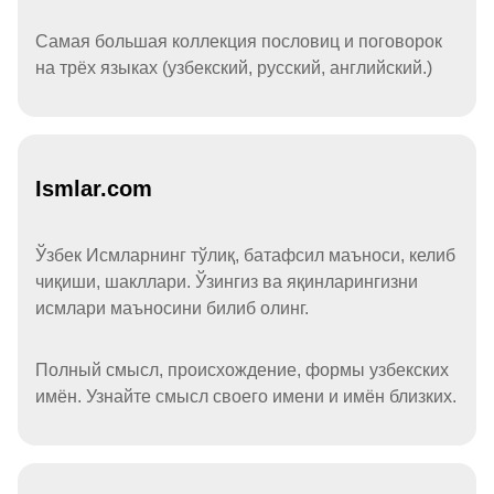
Самая большая коллекция пословиц и поговорок
на трёх языках (узбекский, русский, английский.)
Ismlar.com
Ўзбек Исмларнинг тўлиқ, батафсил маъноси, келиб
чиқиши, шакллари. Ўзингиз ва яқинларингизни
исмлари маъносини билиб олинг.
Полный смысл, происхождение, формы узбекских
имён. Узнайте смысл своего имени и имён близких.