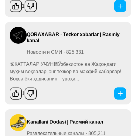
1
QORAXABAR - Tezkor xabarlar | Rasmiy
kanal
Новости и СМИ · 825,331
🔞КАТТАЛАР УЧУН!🌐Ўзбекистон ва Жаҳондаги
муҳим воқеалар, энг тезкор ва махфий хабарлар!
Воқеа ёки ҳодисанинг гувоҳи...
1
Kanallani Dodasi | Расмий канал
Развлекательные каналы · 805,211