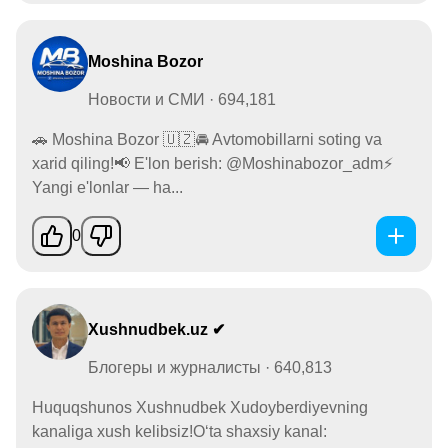
Moshina Bozor
Новости и СМИ · 694,181
🚗 Moshina Bozor 🇺🇿🚘 Avtomobillarni soting va
xarid qiling!📢 E'lon berish: @Moshinabozor_adm⚡️
Yangi e'lonlar — ha...
0
Xushnudbek.uz ✔
Блогеры и журналисты · 640,813
Huquqshunos Xushnudbek Xudoyberdiyevning
kanaliga xush kelibsiz!O‘ta shaxsiy kanal: