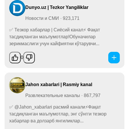
Dunyo.uz | Tezkor Yangiliklar
Новости и СМИ · 923,171
✅ Тезкор хабарлар | Сиёсий канал⚡️ Фақат
тасдиқланган маълумотлар!Обуначилар
зерикмаслиги учун кайфиятни кўтарувчи...
0
Jahon xabarlari | Rasmiy kanal
Развлекательные каналы · 867,797
✅ @Jahon_xabarlari расмий канали⚡️Фақат
тасдиқланган маълумотлар, энг сўнгги тезкор
хабарлар ва долзарб янгиликлар...