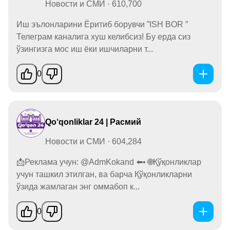
Новости и СМИ · 610,700
Иш эълонларини Ёритиб борувчи ”ISH BOR ”
Телеграм каналига хуш келибсиз! Бу ерда сиз
ўзингизга мос иш ёки ишчиларни т...
0
Qo‘qonliklar 24 | Расмий
Новости и СМИ · 604,284
📩Реклама учун: @AdmKokand ⬅️• 🌐Қўқонликлар
учун ташкил этилган, ва барча Қўқонликларни
ўзида жамлаган энг оммабоп к...
0