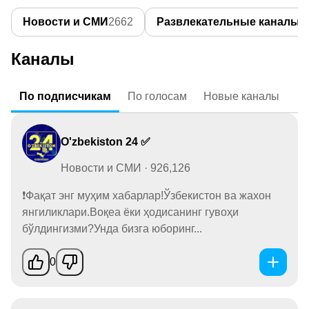
Новости и СМИ
2662
Развлекательные каналы
1
Каналы
По
подписчикам
По
голосам
Новые
каналы
O'zbekiston 24 ✅
Новости и СМИ · 926,126
❗Фақат энг муҳим хабарлар!Ўзбекистон ва жахон
янгиликлари.Воқеа ёки ҳодисанинг гувоҳи
бўлдингизми?Унда бизга юборинг...
0