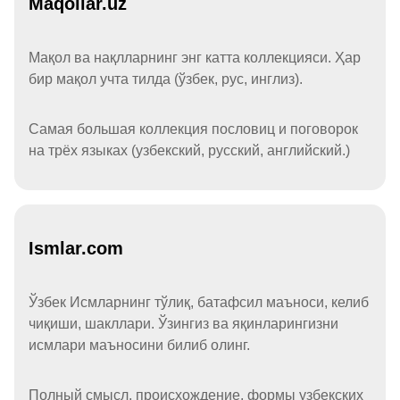
Maqollar.uz
Мақол ва нақлларнинг энг катта коллекцияси. Ҳар
бир мақол учта тилда (ўзбек, рус, инглиз).
Самая большая коллекция пословиц и поговорок
на трёх языках (узбекский, русский, английский.)
Ismlar.com
Ўзбек Исмларнинг тўлиқ, батафсил маъноси, келиб
чиқиши, шакллари. Ўзингиз ва яқинларингизни
исмлари маъносини билиб олинг.
Полный смысл, происхождение, формы узбекских