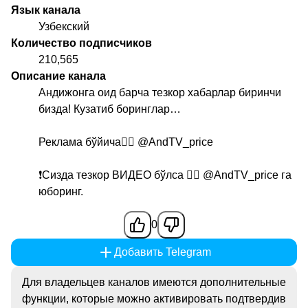
Язык канала
Узбекский
Количество подписчиков
210,565
Описание канала
Андижонга оид барча тезкор хабарлар биринчи
бизда! Кузатиб боринглар…
Реклама бўйича👉🏻
@AndTV_price
❗️Сизда тезкор ВИДЕО бўлса 👉🏻
@AndTV_price
га
юборинг.
0
Добавить Telegram
Для владельцев каналов имеются дополнительные
функции, которые можно активировать подтвердив