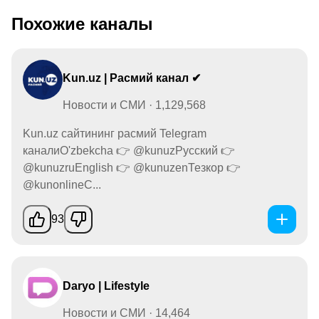
Похожие каналы
Kun.uz | Расмий канал ✔
Новости и СМИ · 1,129,568
Kun.uz сайтининг расмий Telegram
каналиO'zbekcha 👉 @kunuzРусский 👉
@kunuzruEnglish 👉 @kunuzenТезкор 👉
@kunonlineС...
93
Daryo | Lifestyle
Новости и СМИ · 14,464