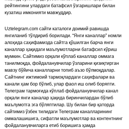
рейтингини улардаги батафсил ўзгаришлари билан
кузатиш имконияти мавжуддир.
Uztelegram.com сайти каталоги доимий равишда
янгиланиб тўлдириб борилади. “Янги каналлар” номли
алоҳида саҳифамизда сайтга қўшилган барча янги
каналлар ҳақидаги маълумотларни батафсил кўриш
мумкин. Сайтимиз орқали кўплаб каналлар оммага
танилмоқда, фойдаланувчилар ўзларини қизиқтирган
мавзу бўйича каналларни топиб аъзо бўлмоқдалар.
Сайтнинг ижтимоий тармоқлардаги саҳифалари ва
канали ҳам бор бўлиб, улар фаол иш олиб боряпти.
Телеграм тармоғида кўплаб фойдаланувчилар канал
орқали янги каналар ҳақида биринчилардан бўлиб
маълумотга эга бўляптилар. Шу билан бир қаторда
сайтимиз ўзбек тилидаги Телеграм каналларининг
оммалашишига, сифатли маълумотлар ва контентнинг
фойдаланувчиларга етиб боришига ҳамда