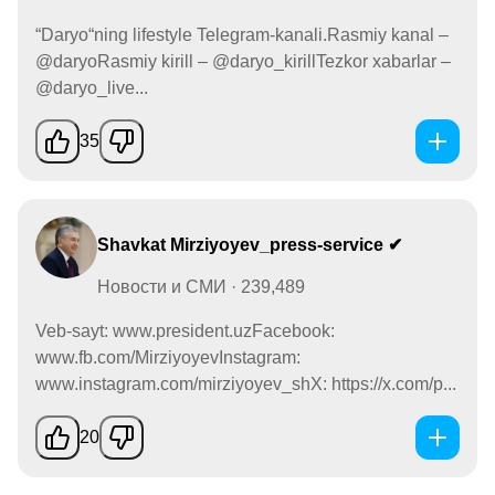
“Daryo“ning lifestyle Telegram-kanali.Rasmiy kanal –
@daryoRasmiy kirill – @daryo_kirillTezkor xabarlar –
@daryo_live...
35
Shavkat Mirziyoyev_press-service ✔
Новости и СМИ · 239,489
Veb-sayt: www.president.uzFacebook:
www.fb.com/MirziyoyevInstagram:
www.instagram.com/mirziyoyev_shX: https://x.com/p...
20