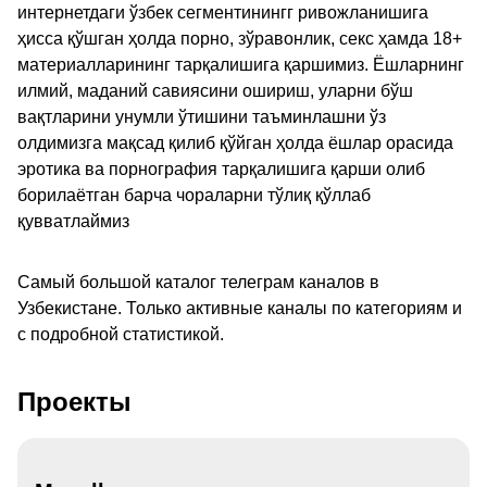
интернетдаги ўзбек сегментинингг ривожланишига
ҳисса қўшган ҳолда порно, зўравонлик, секс ҳамда 18+
материалларининг тарқалишига қаршимиз. Ёшларнинг
илмий, маданий савиясини ошириш, уларни бўш
вақтларини унумли ўтишини таъминлашни ўз
олдимизга мақсад қилиб қўйган ҳолда ёшлар орасида
эротика ва порнография тарқалишига қарши олиб
борилаётган барча чораларни тўлиқ қўллаб
қувватлаймиз
Самый большой каталог телеграм каналов в
Узбекистане. Только активные каналы по категориям и
с подробной статистикой.
Проекты