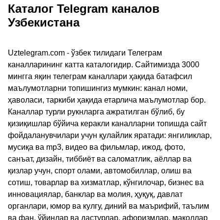
Каталог Telegram каналов
Узбекистана
Uztelegram.com - ўзбек тилидаги Телеграм
каналларининг катта каталогидир. Сайтимизда 3000
мингга яқин телеграм каналлари ҳақида батафсил
маълумотларни топишингиз мумкин: канал номи,
ҳаволаси, таркиби ҳақида етарлича маълумотлар бор.
Каналлар турли рукнларга ажратилган бўлиб, бу
қизиқишлар бўйича керакли каналларни топишда сайт
фойдаланувчилари учун қулайлик яратади: янгиликлар,
мусиқа ва mp3, видео ва фильмлар, ижод, фото,
санъат, дизайн, тиббиёт ва саломатлик, аёллар ва
қизлар учун, спорт олами, автомобиллар, олиш ва
сотиш, товарлар ва хизматлар, кўнгилочар, бизнес ва
инновациялар, банклар ва молия, ҳуқуқ, давлат
органлари, юмор ва кулгу, диний ва маърифий, таълим
ва фан, ўйинлар ва дастурлар, афоризмлар, мақоллар