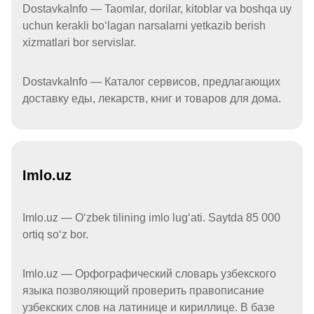
DostavkaInfo — Taomlar, dorilar, kitoblar va boshqa uy
uchun kerakli boʻlagan narsalarni yetkazib berish
xizmatlari bor servislar.
DostavkaInfo — Каталог сервисов, предлагающих
доставку еды, лекарств, книг и товаров для дома.
Imlo.uz
Imlo.uz — Oʻzbek tilining imlo lugʻati. Saytda 85 000
ortiq soʻz bor.
Imlo.uz — Орфографический словарь узбекского
языка позволяющий проверить правописание
узбекских слов на латинице и кириллице. В базе