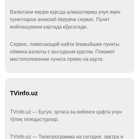
Валютани юқори курсда алмаштириш учун яқин
пунктларни аниқлаб берувчи сервис. Пункт
жойлашувини картада кўрсатади.
Сервис, помогающий найти ближайшие пункты
обмена валюты с выгодным курсом. Покажет
местоположение пункта прямо на карте.
TVinfo.uz
TVinfo.uz — Бугун, эртага ва кейинги ҳафта учун
тўлиқ теледастурлар.
TVinfo.uz — Телепрограмма на сегодня, завтра и