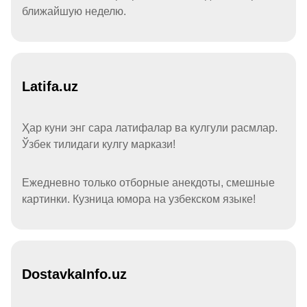
ближайшую неделю.
Latifa.uz
Ҳар куни энг сара латифалар ва кулгули расмлар.
Ўзбек тилидаги кулгу маркази!
Ежедневно только отборные анекдоты, смешные
картинки. Кузница юмора на узбекском языке!
DostavkaInfo.uz