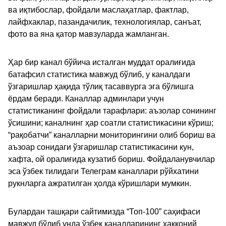
ва иқтибослар, фойдали маслаҳатлар, фактлар,
лайфхаклар, пазандачилик, технологиялар, санъат,
фото ва яна қатор мавзуларда жамланган.
Ҳар бир канал бўйича исталган муддат оралиғида
батафсил статистика мавжуд бўлиб, у каналдаги
ўзгаришлар ҳақида тўлиқ тасаввурга эга бўлишга
ёрдам беради. Каналлар админлари учун
статистиканинг фойдали тарафлари: аъзолар сонининг
ўсишини; каналнинг ҳар соатли статистикасини кўриш;
“рақобатчи” каналларни мониторингини олиб бориш ва
аъзоар сонидаги ўзгаришлар статистикасини кун,
хафта, ой оралиғида кузатиб бориш. Фойдаланувчилар
эса ўзбек тилидаги Телеграм каналлари рўйхатини
рукнларга ажратилган ҳолда кўришлари мумкин.
Булардан ташқари сайтимизда “Топ-100” саҳифаси
мавжуд бўлиб унда ўзбек каналларининг ҳаққоний