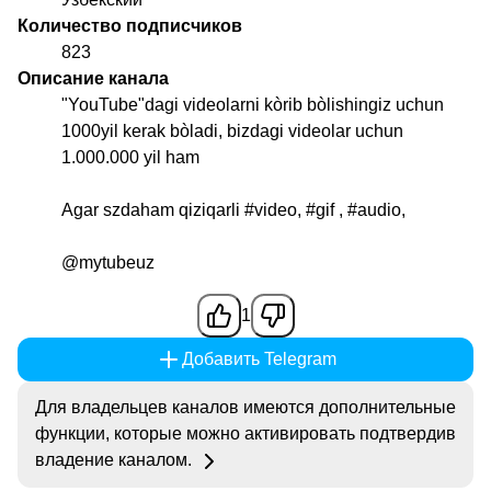
Количество подписчиков
823
Описание канала
"YouTube"dagi videolarni kòrib bòlishingiz uchun
1000yil kerak bòladi, bizdagi videolar uchun
1.000.000 yil ham
Agar szdaham qiziqarli #video, #gif , #audio,
@mytubeuz
1
Добавить Telegram
Для владельцев каналов имеются дополнительные
функции, которые можно активировать подтвердив
владение каналом.