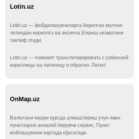
Lotin.uz
Lotin.uz — фойдаланувчиларга берилган матнни
лотиндан кириллга ва аксинча ўгириш хизматини
таклиф этади.
Lotin.uz — поможет транслитерировать с узбекской
кириллицы на латиницу и обратно. Легко!
OnMap.uz
Валютани юқори курсда алмаштириш учун яқин
пунктларни аниқлаб берувчи сервис. Пункт
жойлашувини картада кўрсатади.