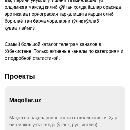
вақтларини унумли ўтишини таъминлашни ўз
олдимизга мақсад қилиб қўйган ҳолда ёшлар орасида
эротика ва порнография тарқалишига қарши олиб
борилаётган барча чораларни тўлиқ қўллаб
қувватлаймиз
Самый большой каталог телеграм каналов в
Узбекистане. Только активные каналы по категориям и
с подробной статистикой.
Проекты
Maqollar.uz
Мақол ва нақлларнинг энг катта коллекцияси. Ҳар
бир мақол учта тилда (ўзбек, рус, инглиз).