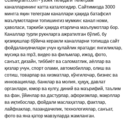
Uztelegram.com - ўзбек тилидаги Телеграм
каналларининг катта каталогидир. Сайтимизда 3000
мингга яқин телеграм каналлари ҳақида батафсил
маълумотларни топишингиз мумкин: канал номи,
ҳаволаси, таркиби ҳақида етарлича маълумотлар бор.
Каналлар турли рукнларга ажратилган бўлиб, бу
қизиқишлар бўйича керакли каналларни топишда сайт
фойдаланувчилари учун қулайлик яратади: янгиликлар,
мусиқа ва mp3, видео ва фильмлар, ижод, фото,
санъат, дизайн, тиббиёт ва саломатлик, аёллар ва
қизлар учун, спорт олами, автомобиллар, олиш ва
сотиш, товарлар ва хизматлар, кўнгилочар, бизнес ва
инновациялар, банклар ва молия, ҳуқуқ, давлат
органлари, юмор ва кулгу, диний ва маърифий, таълим
ва фан, ўйинлар ва дастурлар, афоризмлар, мақоллар
ва иқтибослар, фойдали маслаҳатлар, фактлар,
лайфхаклар, пазандачилик, технологиялар, санъат,
фото ва яна қатор мавзуларда жамланган.