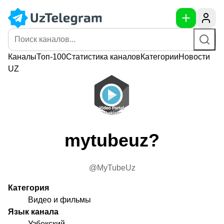
Каналы
Топ-100
Статистика
каналов
Категории
Новости
UZ
mytubeuz?
@MyTubeUz
Категория
Видео и фильмы
Язык канала
Узбекский