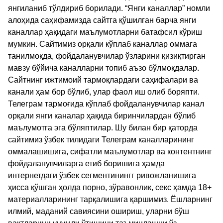
янгиланиб тўлдириб борилади. “Янги каналлар” номли
алоҳида саҳифамизда сайтга қўшилган барча янги
каналлар ҳақидаги маълумотларни батафсил кўриш
мумкин. Сайтимиз орқали кўплаб каналлар оммага
танилмоқда, фойдаланувчилар ўзларини қизиқтирган
мавзу бўйича каналларни топиб аъзо бўлмоқдалар.
Сайтнинг ижтимоий тармоқлардаги саҳифалари ва
канали ҳам бор бўлиб, улар фаол иш олиб боряпти.
Телеграм тармоғида кўплаб фойдаланувчилар канал
орқали янги каналар ҳақида биринчилардан бўлиб
маълумотга эга бўляптилар. Шу билан бир қаторда
сайтимиз ўзбек тилидаги Телеграм каналларининг
оммалашишига, сифатли маълумотлар ва контентнинг
фойдаланувчиларга етиб боришига ҳамда
интернетдаги ўзбек сегментинингг ривожланишига
ҳисса қўшган ҳолда порно, зўравонлик, секс ҳамда 18+
материалларининг тарқалишига қаршимиз. Ёшларнинг
илмий, маданий савиясини ошириш, уларни бўш