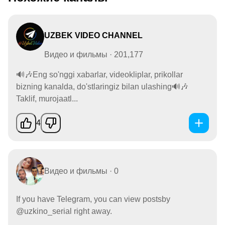
UZBEK VIDEO CHANNEL
Видео и фильмы · 201,177
🔊🎶Eng so'nggi xabarlar, videokliplar, prikollar
bizning kanalda, do'stlaringiz bilan ulashing🔊🎶
Taklif, murojaatl...
4
Видео и фильмы · 0
If you have Telegram, you can view postsby
@uzkino_serial right away.