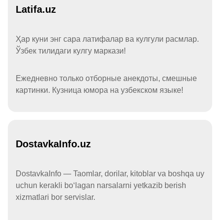
Latifa.uz
Ҳар куни энг сара латифалар ва кулгули расмлар.
Ўзбек тилидаги кулгу маркази!
Ежедневно только отборные анекдоты, смешные
картинки. Кузница юмора на узбекском языке!
DostavkaInfo.uz
DostavkaInfo — Taomlar, dorilar, kitoblar va boshqa uy
uchun kerakli boʻlagan narsalarni yetkazib berish
xizmatlari bor servislar.