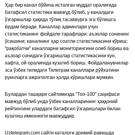
Ҳар бир канал бўйича исталган муддат оралиғида
батафсил статистика мавжуд бўлиб, у каналдаги
ўзгаришлар ҳақида тўлиқ тасаввурга эга бўлишга
ёрдам беради. Каналлар админлари учун
статистиканинг фойдали тарафлари: аъзолар сонининг
ўсишини; каналнинг ҳар соатли статистикасини кўриш;
“рақобатчи” каналларни мониторингини олиб бориш ва
аъзоар сонидаги ўзгаришлар статистикасини кун,
хафта, ой оралиғида кузатиб бориш. Фойдаланувчилар
эса ўзбек тилидаги Телеграм каналлари рўйхатини
рукнларга ажратилган ҳолда кўришлари мумкин.
Булардан ташқари сайтимизда “Топ-100” саҳифаси
мавжуд бўлиб унда ўзбек каналларининг ҳаққоний
рейтингини улардаги батафсил ўзгаришлари билан
кузатиш имконияти мавжуддир.
Uztelegram.com сайти каталоги доимий равишда