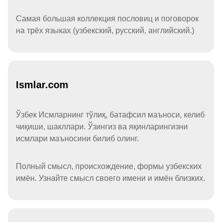
Самая большая коллекция пословиц и поговорок
на трёх языках (узбекский, русский, английский.)
Ismlar.com
Ўзбек Исмларнинг тўлиқ, батафсил маъноси, келиб
чиқиши, шакллари. Ўзингиз ва яқинларингизни
исмлари маъносини билиб олинг.
Полный смысл, происхождение, формы узбекских
имён. Узнайте смысл своего имени и имён близких.