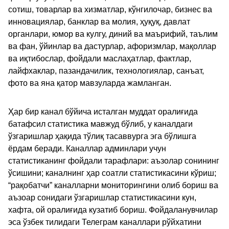
сотиш, товарлар ва хизматлар, кўнгилочар, бизнес ва
инновациялар, банклар ва молия, ҳуқуқ, давлат
органлари, юмор ва кулгу, диний ва маърифий, таълим
ва фан, ўйинлар ва дастурлар, афоризмлар, мақоллар
ва иқтибослар, фойдали маслаҳатлар, фактлар,
лайфхаклар, пазандачилик, технологиялар, санъат,
фото ва яна қатор мавзуларда жамланган.
Ҳар бир канал бўйича исталган муддат оралиғида
батафсил статистика мавжуд бўлиб, у каналдаги
ўзгаришлар ҳақида тўлиқ тасаввурга эга бўлишга
ёрдам беради. Каналлар админлари учун
статистиканинг фойдали тарафлари: аъзолар сонининг
ўсишини; каналнинг ҳар соатли статистикасини кўриш;
“рақобатчи” каналларни мониторингини олиб бориш ва
аъзоар сонидаги ўзгаришлар статистикасини кун,
хафта, ой оралиғида кузатиб бориш. Фойдаланувчилар
эса ўзбек тилидаги Телеграм каналлари рўйхатини