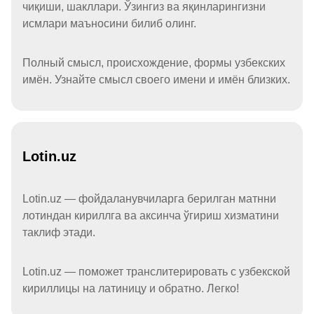
чиқиши, шакллари. Ўзингиз ва яқинларингизни
исмлари маъносини билиб олинг.
Полный смысл, происхождение, формы узбекских
имён. Узнайте смысл своего имени и имён близких.
Lotin.uz
Lotin.uz — фойдаланувчиларга берилган матнни
лотиндан кириллга ва аксинча ўгириш хизматини
таклиф этади.
Lotin.uz — поможет транслитерировать с узбекской
кириллицы на латиницу и обратно. Легко!