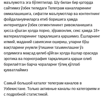
маълумотга эга бўляптилар. Шу билан бир қаторда
сайтимиз ўзбек тилидаги Телеграм каналларининг
оммалашишига, сифатли маълумотлар ва контентнинг
фойдаланувчиларга етиб боришига ҳамда
интернетдаги ўзбек сегментинингг ривожланишига
ҳисса қўшган ҳолда порно, зўравонлик, секс ҳамда 18+
материалларининг тарқалишига қаршимиз. Ёшларнинг
илмий, маданий савиясини ошириш, уларни бўш
вақтларини унумли ўтишини таъминлашни ўз
олдимизга мақсад қилиб қўйган ҳолда ёшлар орасида
эротика ва порнография тарқалишига қарши олиб
борилаётган барча чораларни тўлиқ қўллаб
қувватлаймиз
Самый большой каталог телеграм каналов в
Узбекистане. Только активные каналы по категориям и
с подробной статистикой.