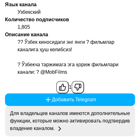
Язык канала
Узбекский
Количество подписчиков
1,805
Описание канала
?? Ўзбек киносидаги энг янги ? фильмлар
каналига ҳуш келибсиз!
? Ўзбекча таржимага эга ҳориж фильмлари
канали: ?
@MobFilms
1
Добавить Telegram
Для владельцев каналов имеются дополнительные
функции, которые можно активировать подтвердив
владение каналом.