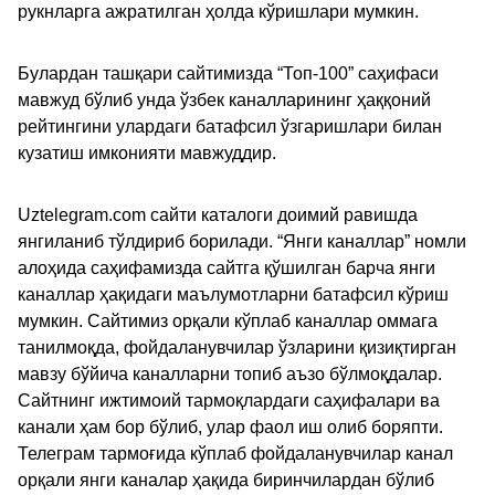
рукнларга ажратилган ҳолда кўришлари мумкин.
Булардан ташқари сайтимизда “Топ-100” саҳифаси
мавжуд бўлиб унда ўзбек каналларининг ҳаққоний
рейтингини улардаги батафсил ўзгаришлари билан
кузатиш имконияти мавжуддир.
Uztelegram.com сайти каталоги доимий равишда
янгиланиб тўлдириб борилади. “Янги каналлар” номли
алоҳида саҳифамизда сайтга қўшилган барча янги
каналлар ҳақидаги маълумотларни батафсил кўриш
мумкин. Сайтимиз орқали кўплаб каналлар оммага
танилмоқда, фойдаланувчилар ўзларини қизиқтирган
мавзу бўйича каналларни топиб аъзо бўлмоқдалар.
Сайтнинг ижтимоий тармоқлардаги саҳифалари ва
канали ҳам бор бўлиб, улар фаол иш олиб боряпти.
Телеграм тармоғида кўплаб фойдаланувчилар канал
орқали янги каналар ҳақида биринчилардан бўлиб