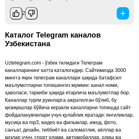
2
Каталог Telegram каналов
Узбекистана
Uztelegram.com - ўзбек тилидаги Телеграм
каналларининг катта каталогидир. Сайтимизда 3000
мингга яқин телеграм каналлари ҳақида батафсил
маълумотларни топишингиз мумкин: канал номи,
ҳаволаси, таркиби ҳақида етарлича маълумотлар бор.
Каналлар турли рукнларга ажратилган бўлиб, бу
қизиқишлар бўйича керакли каналларни топишда сайт
фойдаланувчилари учун қулайлик яратади: янгиликлар,
мусиқа ва mp3, видео ва фильмлар, ижод, фото,
санъат, дизайн, тиббиёт ва саломатлик, аёллар ва
қизлар учун, спорт олами, автомобиллар, олиш ва