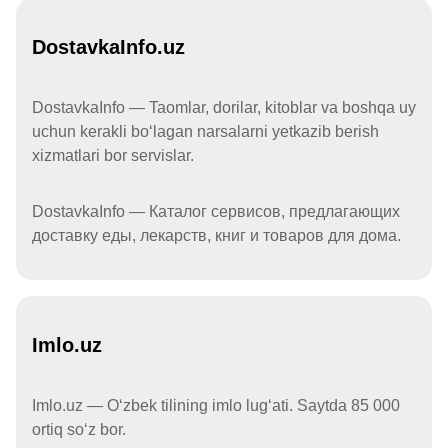
DostavkaInfo.uz
DostavkaInfo — Taomlar, dorilar, kitoblar va boshqa uy
uchun kerakli boʻlagan narsalarni yetkazib berish
xizmatlari bor servislar.
DostavkaInfo — Каталог сервисов, предлагающих
доставку еды, лекарств, книг и товаров для дома.
Imlo.uz
Imlo.uz — Oʻzbek tilining imlo lugʻati. Saytda 85 000
ortiq soʻz bor.