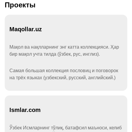
Проекты
Maqollar.uz
Мақол ва нақлларнинг энг катта коллекцияси. Ҳар
бир мақол учта тилда (ўзбек, рус, инглиз).
Самая большая коллекция пословиц и поговорок
на трёх языках (узбекский, русский, английский.)
Ismlar.com
Ўзбек Исмларнинг тўлиқ, батафсил маъноси, келиб