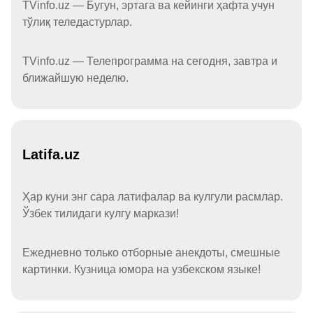
TVinfo.uz — Бугун, эртага ва кейинги ҳафта учун
тўлиқ теледастурлар.
TVinfo.uz — Телепрограмма на сегодня, завтра и
ближайшую неделю.
Latifa.uz
Ҳар куни энг сара латифалар ва кулгули расмлар.
Ўзбек тилидаги кулгу маркази!
Ежедневно только отборные анекдоты, смешные
картинки. Кузница юмора на узбекском языке!