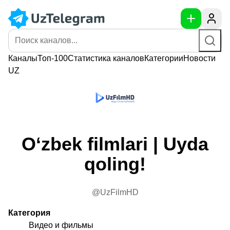
Каналы
Топ-100
Статистика
каналов
Категории
Новости
UZ
O‘zbek filmlari | Uyda
qoling!
@UzFilmHD
Категория
Видео и фильмы