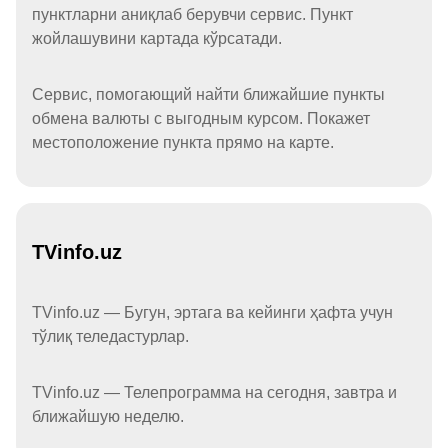
пунктларни аниқлаб берувчи сервис. Пункт
жойлашувини картада кўрсатади.
Сервис, помогающий найти ближайшие пункты
обмена валюты с выгодным курсом. Покажет
местоположение пункта прямо на карте.
TVinfo.uz
TVinfo.uz — Бугун, эртага ва кейинги ҳафта учун
тўлиқ теледастурлар.
TVinfo.uz — Телепрограмма на сегодня, завтра и
ближайшую неделю.