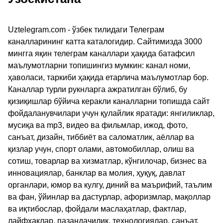
Uztelegram.com - ўзбек тилидаги Телеграм
каналларининг катта каталогидир. Сайтимизда 3000
мингга яқин телеграм каналлари ҳақида батафсил
маълумотларни топишингиз мумкин: канал номи,
ҳаволаси, таркиби ҳақида етарлича маълумотлар бор.
Каналлар турли рукнларга ажратилган бўлиб, бу
қизиқишлар бўйича керакли каналларни топишда сайт
фойдаланувчилари учун қулайлик яратади: янгиликлар,
мусиқа ва mp3, видео ва фильмлар, ижод, фото,
санъат, дизайн, тиббиёт ва саломатлик, аёллар ва
қизлар учун, спорт олами, автомобиллар, олиш ва
сотиш, товарлар ва хизматлар, кўнгилочар, бизнес ва
инновациялар, банклар ва молия, ҳуқуқ, давлат
органлари, юмор ва кулгу, диний ва маърифий, таълим
ва фан, ўйинлар ва дастурлар, афоризмлар, мақоллар
ва иқтибослар, фойдали маслаҳатлар, фактлар,
лайфхаклар, пазандачилик, технологиялар, санъат,