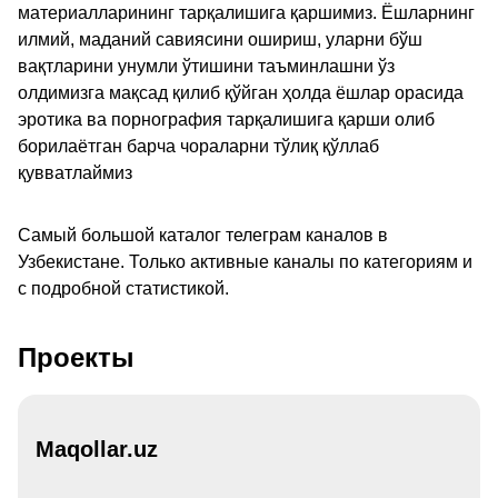
материалларининг тарқалишига қаршимиз. Ёшларнинг
илмий, маданий савиясини ошириш, уларни бўш
вақтларини унумли ўтишини таъминлашни ўз
олдимизга мақсад қилиб қўйган ҳолда ёшлар орасида
эротика ва порнография тарқалишига қарши олиб
борилаётган барча чораларни тўлиқ қўллаб
қувватлаймиз
Самый большой каталог телеграм каналов в
Узбекистане. Только активные каналы по категориям и
с подробной статистикой.
Проекты
Maqollar.uz