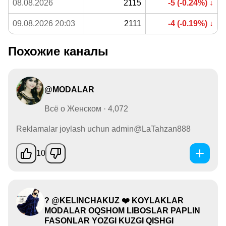
08.08.2026
2115
-5 (-0.24%) ↓
09.08.2026 20:03
2111
-4 (-0.19%) ↓
Похожие каналы
@MODALAR
Всё о Женском · 4,072
Reklamalar joylash uchun admin@LaTahzan888
10
? @KELINCHAKUZ ❤️ KOYLAKLAR
MODALAR OQSHOM LIBOSLAR PAPLIN
FASONLAR YOZGI KUZGI QISHGI