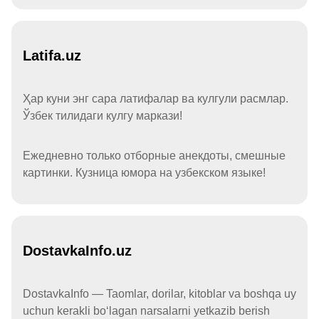
Latifa.uz
Ҳар куни энг сара латифалар ва кулгули расмлар.
Ўзбек тилидаги кулгу маркази!
Ежедневно только отборные анекдоты, смешные
картинки. Кузница юмора на узбекском языке!
DostavkaInfo.uz
DostavkaInfo — Taomlar, dorilar, kitoblar va boshqa uy
uchun kerakli boʻlagan narsalarni yetkazib berish