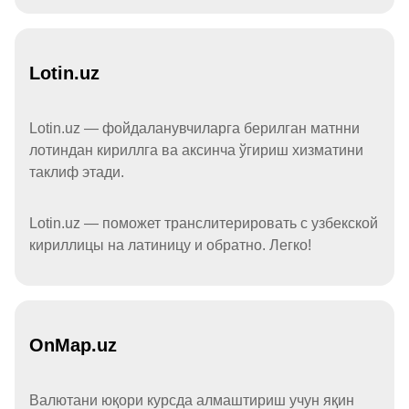
Lotin.uz
Lotin.uz — фойдаланувчиларга берилган матнни
лотиндан кириллга ва аксинча ўгириш хизматини
таклиф этади.
Lotin.uz — поможет транслитерировать с узбекской
кириллицы на латиницу и обратно. Легко!
OnMap.uz
Валютани юқори курсда алмаштириш учун яқин