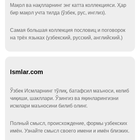
Мақол ва нақлларнинг энг катта коллекцияси. Ҳар
бир мақол учта тилда (ўзбек, рус, инглиз).
Самая большая коллекция пословиц и поговорок
на трёх языках (узбекский, русский, английский.)
Ismlar.com
Ўзбек Исмларнинг тўлиқ, батафсил маъноси, келиб
чиқиши, шакллари. Ўзингиз ва яқинларингизни
исмлари маъносини билиб олинг.
Полный смысл, происхождение, формы узбекских
имён. Узнайте смысл своего имени и имён близких.