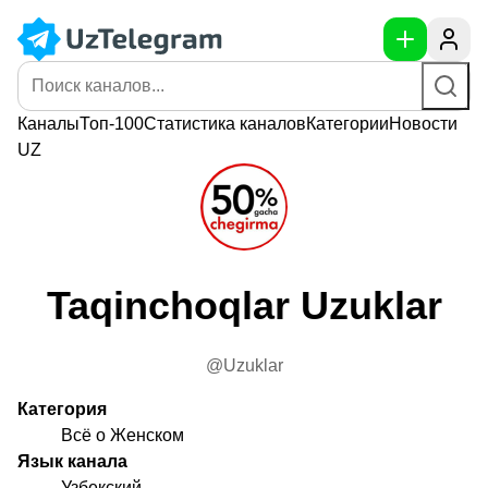
Каналы
Топ-100
Статистика
каналов
Категории
Новости
UZ
Taqinchoqlar Uzuklar
@Uzuklar
Категория
Всё о Женском
Язык канала
Узбекский