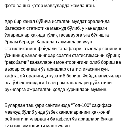
фото ва яна қатор мавзуларда жамланган.
Ҳар бир канал бўйича исталган муддат оралиғида
батафсил статистика мавжуд бўлиб, у каналдаги
ўзгаришлар ҳақида тўлиқ тасаввурга эга бўлишга
ёрдам беради. Каналлар админлари учун
статистиканинг фойдали тарафлари: аъзолар сонининг
ўсишини; каналнинг ҳар соатли статистикасини кўриш;
“рақобатчи” каналларни мониторингини олиб бориш ва
аъзоар сонидаги ўзгаришлар статистикасини кун,
хафта, ой оралиғида кузатиб бориш. Фойдаланувчилар
эса ўзбек тилидаги Телеграм каналлари рўйхатини
рукнларга ажратилган ҳолда кўришлари мумкин.
Булардан ташқари сайтимизда “Топ-100” саҳифаси
мавжуд бўлиб унда ўзбек каналларининг ҳаққоний
рейтингини улардаги батафсил ўзгаришлари билан
кузатиш имконияти мавжуддир.