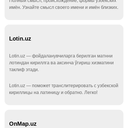
Полный смысл, происхождение, формы узбекских
имён. Узнайте смысл своего имени и имён близких.
Lotin.uz
Lotin.uz — фойдаланувчиларга берилган матнни
лотиндан кириллга ва аксинча ўгириш хизматини
таклиф этади.
Lotin.uz — поможет транслитерировать с узбекской
кириллицы на латиницу и обратно. Легко!
OnMap.uz