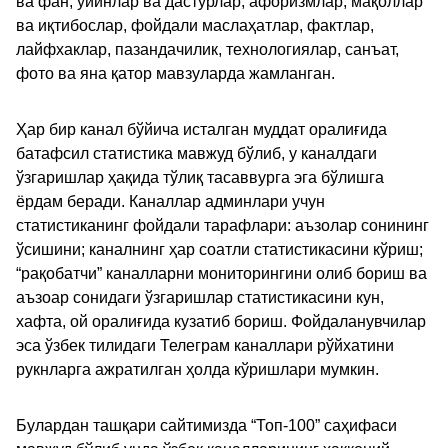
ва фан, ўйинлар ва дастурлар, афоризмлар, мақоллар
ва иқтибослар, фойдали маслаҳатлар, фактлар,
лайфхаклар, пазандачилик, технологиялар, санъат,
фото ва яна қатор мавзуларда жамланган.
Ҳар бир канал бўйича исталган муддат оралиғида
батафсил статистика мавжуд бўлиб, у каналдаги
ўзгаришлар ҳақида тўлиқ тасаввурга эга бўлишга
ёрдам беради. Каналлар админлари учун
статистиканинг фойдали тарафлари: аъзолар сонининг
ўсишини; каналнинг ҳар соатли статистикасини кўриш;
“рақобатчи” каналларни мониторингини олиб бориш ва
аъзоар сонидаги ўзгаришлар статистикасини кун,
хафта, ой оралиғида кузатиб бориш. Фойдаланувчилар
эса ўзбек тилидаги Телеграм каналлари рўйхатини
рукнларга ажратилган ҳолда кўришлари мумкин.
Булардан ташқари сайтимизда “Топ-100” саҳифаси