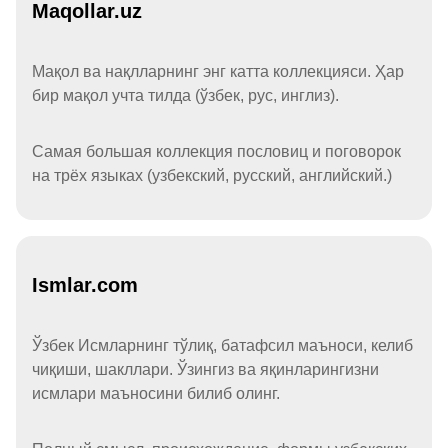
Maqollar.uz
Мақол ва нақлларнинг энг катта коллекцияси. Ҳар
бир мақол учта тилда (ўзбек, рус, инглиз).
Самая большая коллекция пословиц и поговорок
на трёх языках (узбекский, русский, английский.)
Ismlar.com
Ўзбек Исмларнинг тўлиқ, батафсил маъноси, келиб
чиқиши, шакллари. Ўзингиз ва яқинларингизни
исмлари маъносини билиб олинг.