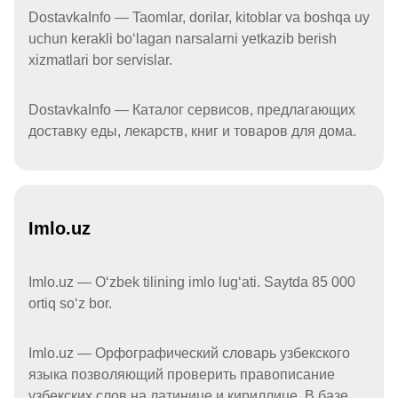
DostavkaInfo — Taomlar, dorilar, kitoblar va boshqa uy
uchun kerakli boʻlagan narsalarni yetkazib berish
xizmatlari bor servislar.
DostavkaInfo — Каталог сервисов, предлагающих
доставку еды, лекарств, книг и товаров для дома.
Imlo.uz
Imlo.uz — Oʻzbek tilining imlo lugʻati. Saytda 85 000
ortiq soʻz bor.
Imlo.uz — Орфографический словарь узбекского
языка позволяющий проверить правописание
узбекских слов на латинице и кириллице. В базе