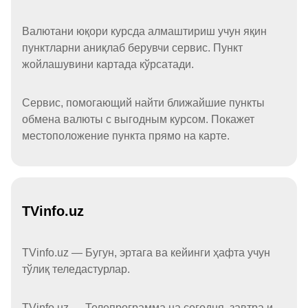
Валютани юқори курсда алмаштириш учун яқин
пунктларни аниқлаб берувчи сервис. Пункт
жойлашувини картада кўрсатади.
Сервис, помогающий найти ближайшие пункты
обмена валюты с выгодным курсом. Покажет
местоположение пункта прямо на карте.
TVinfo.uz
TVinfo.uz — Бугун, эртага ва кейинги ҳафта учун
тўлиқ теледастурлар.
TVinfo.uz — Телепрограмма на сегодня, завтра и