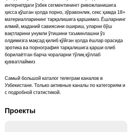
интернетдаги ўзбек сегментинингг ривожланишига
ҳисса қўшган ҳолда порно, зўравонлик, секс ҳамда 18+
материалларининг тарқалишига қаршимиз. Ёшларнинг
илмий, маданий савиясини ошириш, уларни бўш
вақтларини унумли ўтишини таъминлашни ўз
олдимизга мақсад қилиб қўйган ҳолда ёшлар орасида
эротика ва порнография тарқалишига қарши олиб
борилаётган барча чораларни тўлиқ қўллаб
қувватлаймиз
Самый большой каталог телеграм каналов в
Узбекистане. Только активные каналы по категориям и
с подробной статистикой.
Проекты