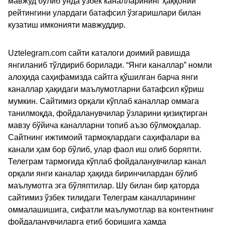
мавжуд бўлиб унда ўзбек каналларининг ҳаққоний
рейтингини улардаги батафсил ўзгаришлари билан
кузатиш имконияти мавжуддир.
Uztelegram.com сайти каталоги доимий равишда
янгиланиб тўлдириб борилади. “Янги каналлар” номли
алоҳида саҳифамизда сайтга қўшилган барча янги
каналлар ҳақидаги маълумотларни батафсил кўриш
мумкин. Сайтимиз орқали кўплаб каналлар оммага
танилмоқда, фойдаланувчилар ўзларини қизиқтирган
мавзу бўйича каналларни топиб аъзо бўлмоқдалар.
Сайтнинг ижтимоий тармоқлардаги саҳифалари ва
канали ҳам бор бўлиб, улар фаол иш олиб боряпти.
Телеграм тармоғида кўплаб фойдаланувчилар канал
орқали янги каналар ҳақида биринчилардан бўлиб
маълумотга эга бўляптилар. Шу билан бир қаторда
сайтимиз ўзбек тилидаги Телеграм каналларининг
оммалашишига, сифатли маълумотлар ва контентнинг
фойдаланувчиларга етиб боришига ҳамда