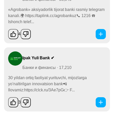
«Аgrobank» aksiyadorlik tijorat banki rasmiy telegram
kanali.🌍 https://taplink.cc/agrobankuz📞 1216 ☎️
Ishonch telef...
4
Ipak Yuli Bank ✔
Банки и финансы · 17,210
30 yildan ortiq faoliyat yurituvchi, mijozlarga
yo'naltirilgan innovatsion bank📲
Ilovamiz:https://clck.ru/3Ae7pG👉 F...
3