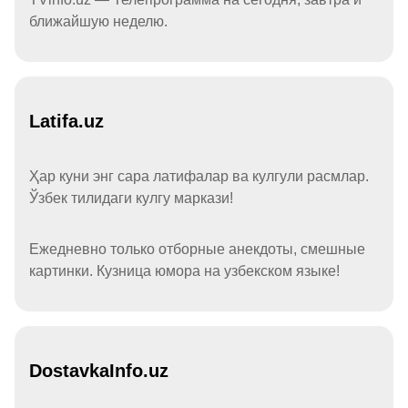
ближайшую неделю.
Latifa.uz
Ҳар куни энг сара латифалар ва кулгули расмлар.
Ўзбек тилидаги кулгу маркази!
Ежедневно только отборные анекдоты, смешные
картинки. Кузница юмора на узбекском языке!
DostavkaInfo.uz