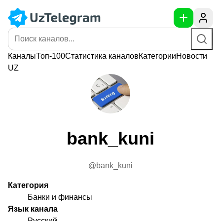
Каналы
Топ-100
Статистика
каналов
Категории
Новости
UZ
bank_kuni
@bank_kuni
Категория
Банки и финансы
Язык канала
Русский