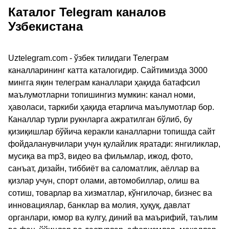
Каталог Telegram каналов
Узбекистана
Uztelegram.com - ўзбек тилидаги Телеграм
каналларининг катта каталогидир. Сайтимизда 3000
мингга яқин телеграм каналлари ҳақида батафсил
маълумотларни топишингиз мумкин: канал номи,
ҳаволаси, таркиби ҳақида етарлича маълумотлар бор.
Каналлар турли рукнларга ажратилган бўлиб, бу
қизиқишлар бўйича керакли каналларни топишда сайт
фойдаланувчилари учун қулайлик яратади: янгиликлар,
мусиқа ва mp3, видео ва фильмлар, ижод, фото,
санъат, дизайн, тиббиёт ва саломатлик, аёллар ва
қизлар учун, спорт олами, автомобиллар, олиш ва
сотиш, товарлар ва хизматлар, кўнгилочар, бизнес ва
инновациялар, банклар ва молия, ҳуқуқ, давлат
органлари, юмор ва кулгу, диний ва маърифий, таълим