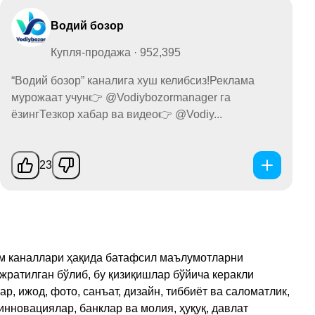
Водий бозор
Купля-продажа · 952,395
“Водий бозор” каналига хуш келибсиз!Реклама
мурожаат учун👉 @Vodiybozormanager га
ёзингТезкор хабар ва видео👉 @Vodiy...
23
рам каналлари ҳақида батафсил маълумотларни
ажратилган бўлиб, бу қизиқишлар бўйича керакли
, ижод, фото, санъат, дизайн, тиббиёт ва саломатлик,
инновациялар, банклар ва молия, ҳуқуқ, давлат