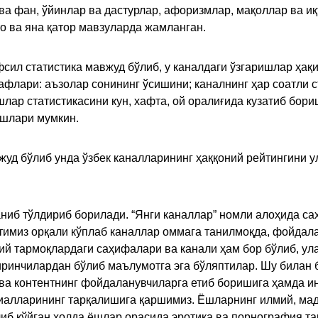
 ва фан, ўйинлар ва дастурлар, афоризмлар, мақоллар ва и
то ва яна қатор мавзуларда жамланган.
сил статистика мавжуд бўлиб, у каналдаги ўзгаришлар ҳақи
флари: аъзолар сонининг ўсишини; каналнинг ҳар соатли с
лар статистикасини кун, хафта, ой оралиғида кузатиб бори
ишлари мумкин.
жуд бўлиб унда ўзбек каналларининг ҳаққоний рейтингини 
ниб тўлдириб борилади. “Янги каналлар” номли алоҳида са
имиз орқали кўплаб каналлар оммага танилмоқда, фойдала
ий тармоқлардаги саҳифалари ва канали ҳам бор бўлиб, ул
ринчилардан бўлиб маълумотга эга бўляптилар. Шу билан б
а контентнинг фойдаланувчиларга етиб боришига ҳамда ин
ериалларининг тарқалишига қаршимиз. Ёшларнинг илмий, м
иб қўйган ҳолда ёшлар орасида эротика ва порнография т