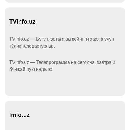
TVinfo.uz
TVinfo.uz — Бугун, эртага ва кейинги ҳафта учун
тўлиқ теледастурлар.
TVinfo.uz — Телепрограмма на сегодня, завтра и
ближайшую неделю.
Imlo.uz