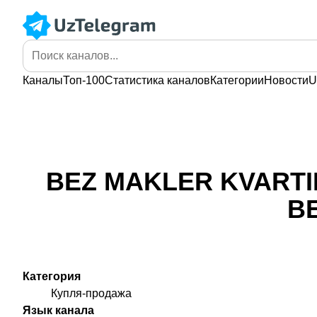
Каналы
Топ-100
Статистика
каналов
Категории
Новости
U
BEZ MAKLER KVARTI
B
Категория
Купля-продажа
Язык канала