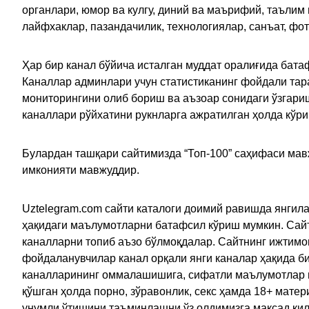
органлари, юмор ва кулгу, диний ва маърифий, таълим
лайфхаклар, пазандачилик, технологиялар, санъат, фо
Ҳар бир канал бўйича исталган муддат оралиғида батаф
Каналлар админлари учун статистиканинг фойдали тара
мониторингини олиб бориш ва аъзоар сонидаги ўзгариш
каналлари рўйхатини рукнларга ажратилган ҳолда кўр
Булардан ташқари сайтимизда “Топ-100” саҳифаси мав
имконияти мавжуддир.
Uztelegram.com сайти каталоги доимий равишда янгила
ҳақидаги маълумотларни батафсил кўриш мумкин. Сайт
каналларни топиб аъзо бўлмоқдалар. Сайтнинг ижтимо
фойдаланувчилар канал орқали янги каналар ҳақида би
каналларининг оммалашишига, сифатли маълумотлар в
қўшган ҳолда порно, зўравонлик, секс ҳамда 18+ мат
унумли ўтишини таъминлашни ўз олдимизга мақсад қил