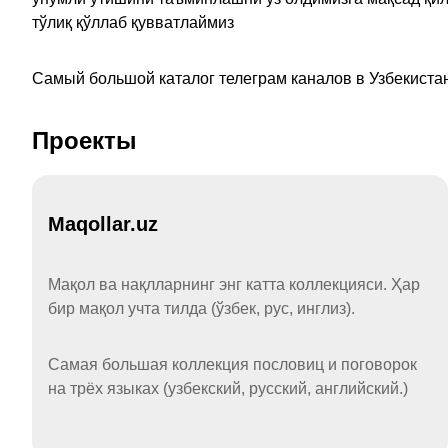
тўлиқ қўллаб қувватлаймиз
Самый большой каталог телеграм каналов в Узбекистан
Проекты
Maqollar.uz
Мақол ва нақлларнинг энг катта коллекцияси. Ҳар
бир мақол учта тилда (ўзбек, рус, инглиз).
Самая большая коллекция пословиц и поговорок
на трёх языках (узбекский, русский, английский.)