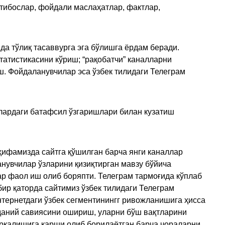
қтибослар, фойдали маслаҳатлар, фактлар,
да тўлиқ тасаввурга эга бўлишга ёрдам беради.
татистикасини кўриш; “рақобатчи” каналларни
ш. Фойдаланувчилар эса ўзбек тилидаги Телеграм
улардаги батафсил ўзгаришлари билан кузатиш
ҳифамизда сайтга қўшилган барча янги каналлар
нувчилар ўзларини қизиқтирган мавзу бўйича
ар фаол иш олиб боряпти. Телеграм тармоғида кўплаб
ир қаторда сайтимиз ўзбек тилидаги Телеграм
тернетдаги ўзбек сегментинингг ривожланишига ҳисса
аданий савиясини ошириш, уларни бўш вақтларини
арқалишига қарши олиб борилаётган барча чораларни