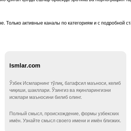
е. Только активные каналы по категориям и с подробной ст
Ismlar.com
Ўзбек Исмларнинг тўлиқ, батафсил маъноси, келиб
чиқиши, шакллари. Ўзингиз ва яқинларингизни
исмлари маъносини билиб олинг.
Полный смысл, происхождение, формы узбекских
имён. Узнайте смысл своего имени и имён близких.