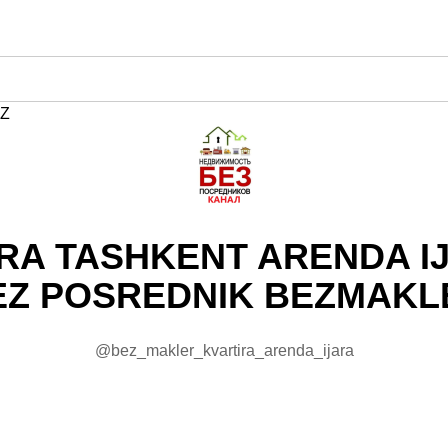
Z
RA TASHKENT ARENDA I
EZ POSREDNIK BEZMAKL
@bez_makler_kvartira_arenda_ijara