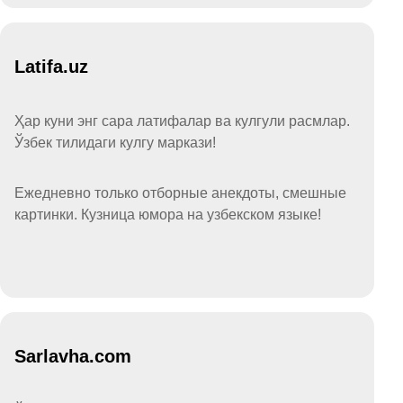
Latifa.uz
Ҳар куни энг сара латифалар ва кулгули расмлар.
Ўзбек тилидаги кулгу маркази!
Ежедневно только отборные анекдоты, смешные
картинки. Кузница юмора на узбекском языке!
Sarlavha.com