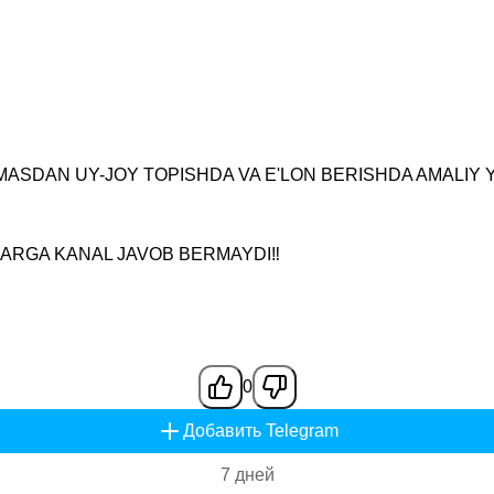
LMASDAN UY-JOY TOPISHDA VA E'LON BERISHDA AMALIY
LARGA KANAL JAVOB BERMAYDI‼️
0
Добавить Telegram
7 дней