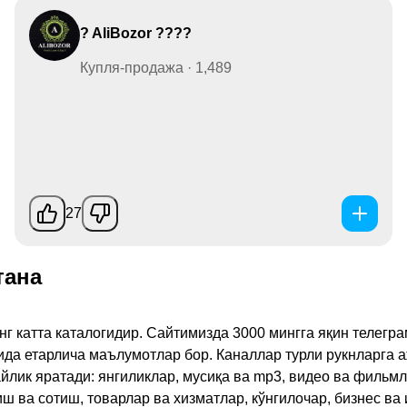
? AliBozor ????
Купля-продажа · 1,489
27
тана
инг катта каталогидир. Сайтимизда 3000 мингга яқин телег
қида етарлича маълумотлар бор. Каналлар турли рукнларга 
ик яратади: янгиликлар, мусиқа ва mp3, видео ва фильмлар
иш ва сотиш, товарлар ва хизматлар, кўнгилочар, бизнес ва 