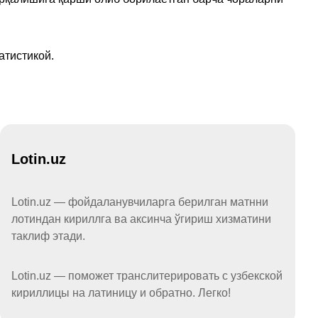
атистикой.
Lotin.uz
Lotin.uz — фойдаланувчиларга берилган матнни
лотиндан кириллга ва аксинча ўгириш хизматини
таклиф этади.
Lotin.uz — поможет транслитерировать с узбекской
кириллицы на латиницу и обратно. Легко!