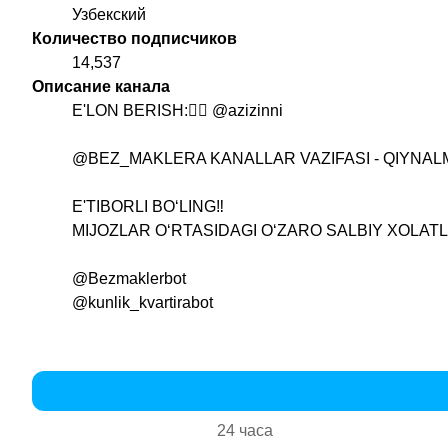
Узбекский
Количество подписчиков
14,537
Описание канала
E'LON BERISH:👉🏻
@azizinni
@BEZ_MAKLERA
KANALLAR VAZIFASI - QIYNA
E'TIBORLI BOʻLING‼️
MIJOZLAR OʻRTASIDAGI OʻZARO SALBIY XOLAT
@Bezmaklerbot
@kunlik_kvartirabot
24 часа