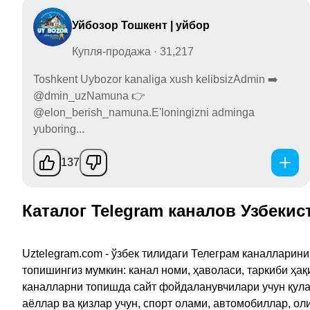
Уйбозор Тошкент | уйбор
Купля-продажа · 31,217
Toshkent Uybozor kanaliga xush kelibsizAdmin ➡️
@dmin_uzNamuna 👉
@elon_berish_namuna.E'loningizni adminga
yuboring...
137
Каталог Telegram каналов Узбекис
Uztelegram.com - ўзбек тилидаги Телеграм каналларин
топишингиз мумкин: канал номи, ҳаволаси, таркиби ҳа
каналларни топишда сайт фойдаланувчилари учун қулайл
аёллар ва қизлар учун, спорт олами, автомобиллар, ол