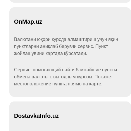
OnMap.uz
Валютани юқори курсда алмаштириш учун яқин
пунктларни аниқлаб берувчи сервис. Пункт
жойлашувини картада кўрсатади.
Сервис, помогающий найти ближайшие пункты
обмена валюты с выгодным курсом. Покажет
местоположение пункта прямо на карте.
DostavkaInfo.uz