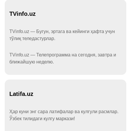
TVinfo.uz
TVinfo.uz — Бугун, эртага ва кейинги ҳафта учун
тўлиқ теледастурлар.
TVinfo.uz — Телепрограмма на сегодня, завтра и
ближайшую неделю.
Latifa.uz
Ҳар куни энг сара латифалар ва кулгули расмлар.
Ўзбек тилидаги кулгу маркази!