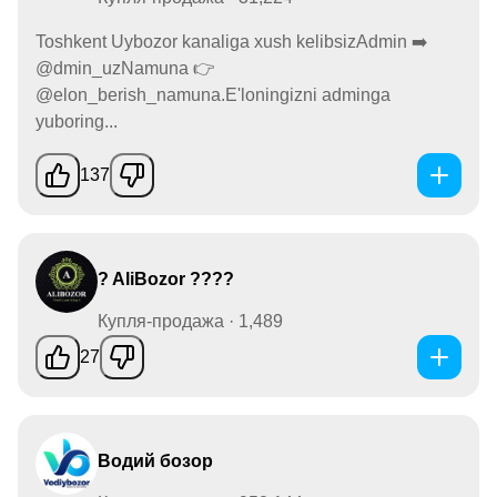
Toshkent Uybozor kanaliga xush kelibsizAdmin ➡️
@dmin_uzNamuna 👉
@elon_berish_namuna.E'loningizni adminga
yuboring...
137
? AliBozor ????
Купля-продажа · 1,489
27
Водий бозор