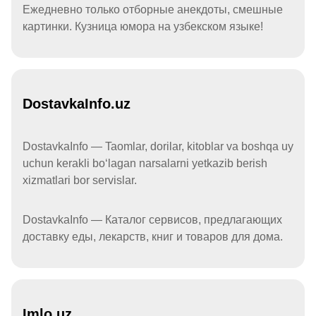
Ежедневно только отборные анекдоты, смешные
картинки. Кузница юмора на узбекском языке!
DostavkaInfo.uz
DostavkaInfo — Taomlar, dorilar, kitoblar va boshqa uy
uchun kerakli boʻlagan narsalarni yetkazib berish
xizmatlari bor servislar.
DostavkaInfo — Каталог сервисов, предлагающих
доставку еды, лекарств, книг и товаров для дома.
Imlo.uz