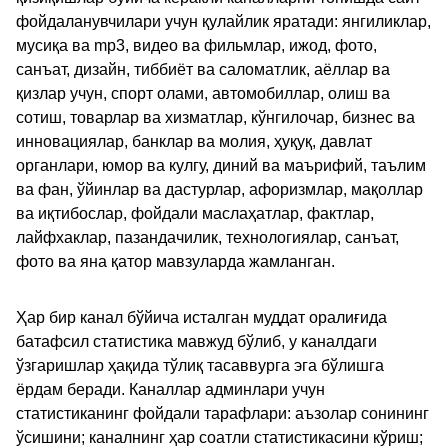
фойдаланувчилари учун қулайлик яратади: янгиликлар,
мусиқа ва mp3, видео ва фильмлар, ижод, фото,
санъат, дизайн, тиббиёт ва саломатлик, аёллар ва
қизлар учун, спорт олами, автомобиллар, олиш ва
сотиш, товарлар ва хизматлар, кўнгилочар, бизнес ва
инновациялар, банклар ва молия, ҳуқуқ, давлат
органлари, юмор ва кулгу, диний ва маърифий, таълим
ва фан, ўйинлар ва дастурлар, афоризмлар, мақоллар
ва иқтибослар, фойдали маслаҳатлар, фактлар,
лайфхаклар, пазандачилик, технологиялар, санъат,
фото ва яна қатор мавзуларда жамланган.
Ҳар бир канал бўйича исталган муддат оралиғида
батафсил статистика мавжуд бўлиб, у каналдаги
ўзгаришлар ҳақида тўлиқ тасаввурга эга бўлишга
ёрдам беради. Каналлар админлари учун
статистиканинг фойдали тарафлари: аъзолар сонининг
ўсишини; каналнинг ҳар соатли статистикасини кўриш;