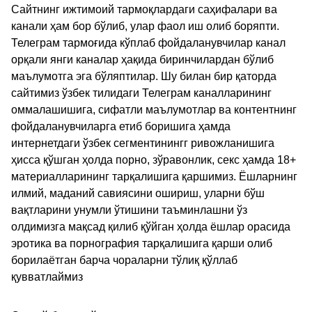
Сайтнинг ижтимоий тармоқлардаги саҳифалари ва
канали ҳам бор бўлиб, улар фаол иш олиб боряпти.
Телеграм тармоғида кўплаб фойдаланувчилар канал
орқали янги каналар ҳақида биринчилардан бўлиб
маълумотга эга бўляптилар. Шу билан бир қаторда
сайтимиз ўзбек тилидаги Телеграм каналларининг
оммалашишига, сифатли маълумотлар ва контентнинг
фойдаланувчиларга етиб боришига ҳамда
интернетдаги ўзбек сегментинингг ривожланишига
ҳисса қўшган ҳолда порно, зўравонлик, секс ҳамда 18+
материалларининг тарқалишига қаршимиз. Ёшларнинг
илмий, маданий савиясини ошириш, уларни бўш
вақтларини унумли ўтишини таъминлашни ўз
олдимизга мақсад қилиб қўйган ҳолда ёшлар орасида
эротика ва порнография тарқалишига қарши олиб
борилаётган барча чораларни тўлиқ қўллаб
қувватлаймиз