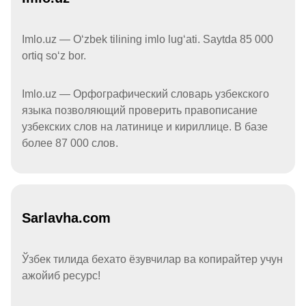
Imlo.uz — Oʻzbek tilining imlo lugʻati. Saytda 85 000
ortiq soʻz bor.
Imlo.uz — Орфографический словарь узбекского
языка позволяющий проверить правописание
узбекских слов на латинице и кириллице. В базе
более 87 000 слов.
Sarlavha.com
Ўзбек тилида бехато ёзувчилар ва копирайтер учун
ажойиб ресурс!