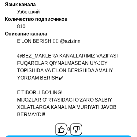
Язык канала
Узбекский
Количество подписчиков
810
Описание канала
E'LON BERISH:👉🏻
@azizinni
@BEZ_MAKLERA
KANALLARIMIZ VAZIFASI
FUQAROLAR QIYNALMASDAN UY-JOY
TOPISHIDA VA E'LON BERISHIDA AMALIY
YORDAM BERISH✔️
E'TIBORLI BOʻLING‼️
MIJOZLAR OʻRTASIDAGI OʻZARO SALBIY
XOLATLARGA KANAL MA'MURIYATI JAVOB
BERMAYDI‼️
0