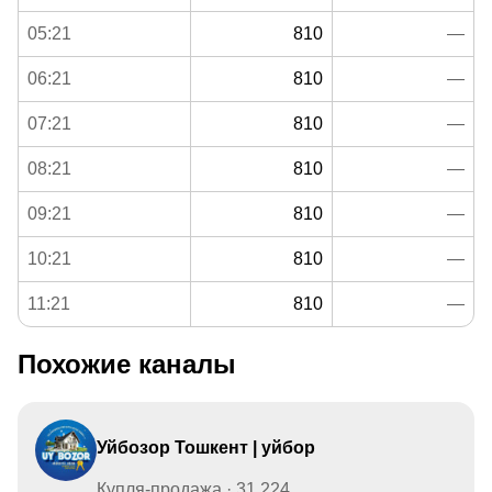
05:21
810
—
06:21
810
—
07:21
810
—
08:21
810
—
09:21
810
—
10:21
810
—
11:21
810
—
Похожие каналы
Уйбозор Тошкент | уйбор
Купля-продажа · 31,224