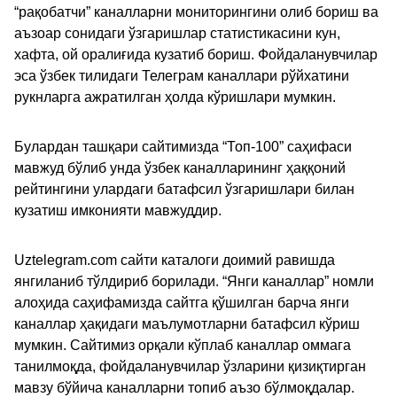
“рақобатчи” каналларни мониторингини олиб бориш ва
аъзоар сонидаги ўзгаришлар статистикасини кун,
хафта, ой оралиғида кузатиб бориш. Фойдаланувчилар
эса ўзбек тилидаги Телеграм каналлари рўйхатини
рукнларга ажратилган ҳолда кўришлари мумкин.
Булардан ташқари сайтимизда “Топ-100” саҳифаси
мавжуд бўлиб унда ўзбек каналларининг ҳаққоний
рейтингини улардаги батафсил ўзгаришлари билан
кузатиш имконияти мавжуддир.
Uztelegram.com сайти каталоги доимий равишда
янгиланиб тўлдириб борилади. “Янги каналлар” номли
алоҳида саҳифамизда сайтга қўшилган барча янги
каналлар ҳақидаги маълумотларни батафсил кўриш
мумкин. Сайтимиз орқали кўплаб каналлар оммага
танилмоқда, фойдаланувчилар ўзларини қизиқтирган
мавзу бўйича каналларни топиб аъзо бўлмоқдалар.