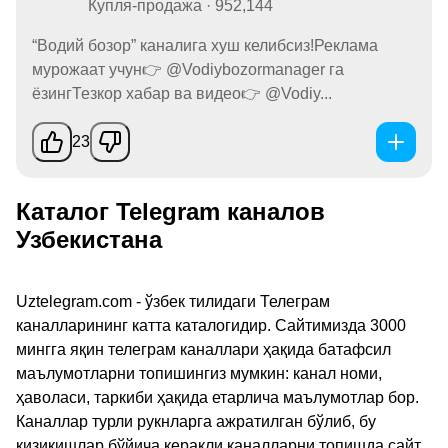
Купля-продажа · 952,144
“Водий бозор” каналига хуш келибсиз!Реклама
мурожаат учун👉 @Vodiybozormanager га
ёзингТезкор хабар ва видео👉 @Vodiy...
23
Каталог Telegram каналов
Узбекистана
Uztelegram.com - ўзбек тилидаги Телеграм
каналларининг катта каталогидир. Сайтимизда 3000
мингга яқин телеграм каналлари ҳақида батафсил
маълумотларни топишингиз мумкин: канал номи,
ҳаволаси, таркиби ҳақида етарлича маълумотлар бор.
Каналлар турли рукнларга ажратилган бўлиб, бу
қизиқишлар бўйича керакли каналларни топишда сайт