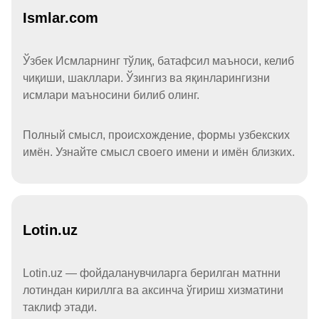
Ismlar.com
Ўзбек Исмларнинг тўлиқ, батафсил маъноси, келиб
чиқиши, шакллари. Ўзингиз ва яқинларингизни
исмлари маъносини билиб олинг.
Полный смысл, происхождение, формы узбекских
имён. Узнайте смысл своего имени и имён близких.
Lotin.uz
Lotin.uz — фойдаланувчиларга берилган матнни
лотиндан кириллга ва аксинча ўгириш хизматини
таклиф этади.