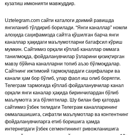
кузатиш имконияти мавжуддир.
Uztelegram.com сайти каталоги доимий равишда
янгиланиб тўлдириб борилади. “Янги каналлар” номли
алоҳида саҳифамизда сайтга қўшилган барча янги
каналлар ҳақидаги маълумотларни батафсил кўриш
мумкин. Сайтимиз орқали кўплаб каналлар оммага
танилмоқда, фойдаланувчилар ўзларини қизиқтирган
мавзу бўйича каналларни топиб аъзо бўлмоқдалар.
Сайтнинг ижтимоий тармоқлардаги саҳифалари ва
канали ҳам бор бўлиб, улар фаол иш олиб боряпти.
Телеграм тармоғида кўплаб фойдаланувчилар канал
орқали янги каналар ҳақида биринчилардан бўлиб
маълумотга эга бўляптилар. Шу билан бир қаторда
сайтимиз ўзбек тилидаги Телеграм каналларининг
оммалашишига, сифатли маълумотлар ва контентнинг
фойдаланувчиларга етиб боришига ҳамда
интернетдаги ўзбек сегментинингг ривожланишига