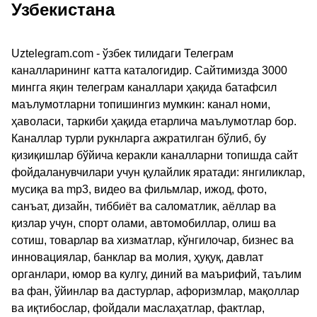
Узбекистана
Uztelegram.com - ўзбек тилидаги Телеграм
каналларининг катта каталогидир. Сайтимизда 3000
мингга яқин телеграм каналлари ҳақида батафсил
маълумотларни топишингиз мумкин: канал номи,
ҳаволаси, таркиби ҳақида етарлича маълумотлар бор.
Каналлар турли рукнларга ажратилган бўлиб, бу
қизиқишлар бўйича керакли каналларни топишда сайт
фойдаланувчилари учун қулайлик яратади: янгиликлар,
мусиқа ва mp3, видео ва фильмлар, ижод, фото,
санъат, дизайн, тиббиёт ва саломатлик, аёллар ва
қизлар учун, спорт олами, автомобиллар, олиш ва
сотиш, товарлар ва хизматлар, кўнгилочар, бизнес ва
инновациялар, банклар ва молия, ҳуқуқ, давлат
органлари, юмор ва кулгу, диний ва маърифий, таълим
ва фан, ўйинлар ва дастурлар, афоризмлар, мақоллар
ва иқтибослар, фойдали маслаҳатлар, фактлар,