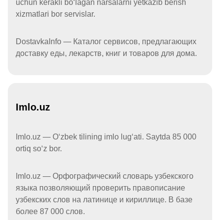
uchun kerakli boʻlagan narsalarni yetkazib berish
xizmatlari bor servislar.
DostavkaInfo — Каталог сервисов, предлагающих
доставку еды, лекарств, книг и товаров для дома.
Imlo.uz
Imlo.uz — Oʻzbek tilining imlo lugʻati. Saytda 85 000
ortiq soʻz bor.
Imlo.uz — Орфографический словарь узбекского
языка позволяющий проверить правописание
узбекских слов на латинице и кириллице. В базе
более 87 000 слов.