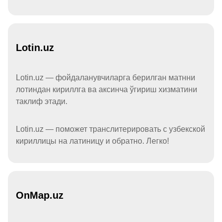
Lotin.uz
Lotin.uz — фойдаланувчиларга берилган матнни
лотиндан кириллга ва аксинча ўгириш хизматини
таклиф этади.
Lotin.uz — поможет транслитерировать с узбекской
кириллицы на латиницу и обратно. Легко!
OnMap.uz