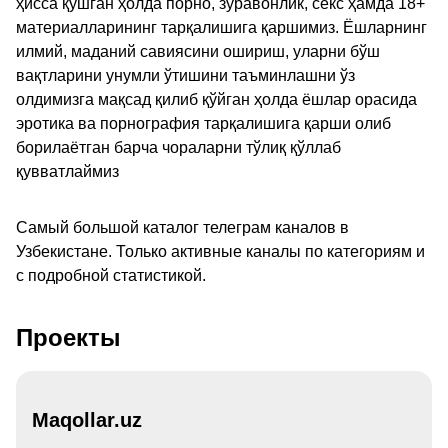
ҳисса қўшган ҳолда порно, зўравонлик, секс ҳамда 18+
материалларининг тарқалишига қаршимиз. Ёшларнинг
илмий, маданий савиясини ошириш, уларни бўш
вақтларини унумли ўтишини таъминлашни ўз
олдимизга мақсад қилиб қўйган ҳолда ёшлар орасида
эротика ва порнография тарқалишига қарши олиб
борилаётган барча чораларни тўлиқ қўллаб
қувватлаймиз
Самый большой каталог телеграм каналов в
Узбекистане. Только активные каналы по категориям и
с подробной статистикой.
Проекты
Maqollar.uz