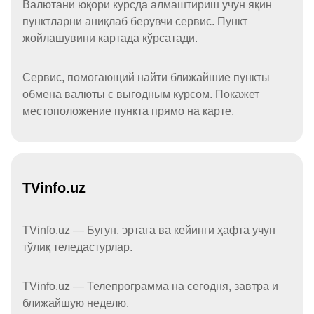
Валютани юқори курсда алмаштириш учун яқин
пунктларни аниқлаб берувчи сервис. Пункт
жойлашувини картада кўрсатади.
Сервис, помогающий найти ближайшие пункты
обмена валюты с выгодным курсом. Покажет
местоположение пункта прямо на карте.
TVinfo.uz
TVinfo.uz — Бугун, эртага ва кейинги ҳафта учун
тўлиқ теледастурлар.
TVinfo.uz — Телепрограмма на сегодня, завтра и
ближайшую неделю.