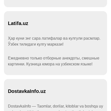
Latifa.uz
Ҳар куни энг сара латифалар ва кулгули расмлар.
Ўзбек тилидаги кулгу маркази!
Ежедневно только отборные анекдоты, смешные
картинки. Кузница юмора на узбекском языке!
DostavkaInfo.uz
DostavkaInfo — Taomlar, dorilar, kitoblar va boshqa uy