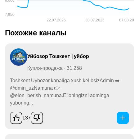
Похожие каналы
Уйбозор Тошкент | уйбор
Купля-продажа · 31,258
Toshkent Uybozor kanaliga xush kelibsizAdmin ➡️
@dmin_uzNamuna 👉
@elon_berish_namuna.E'loningizni adminga
yuboring...
137