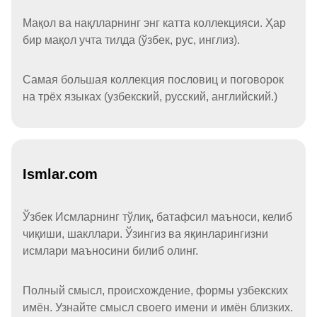
Мақол ва нақлларнинг энг катта коллекцияси. Ҳар
бир мақол учта тилда (ўзбек, рус, инглиз).
Самая большая коллекция пословиц и поговорок
на трёх языках (узбекский, русский, английский.)
Ismlar.com
Ўзбек Исмларнинг тўлиқ, батафсил маъноси, келиб
чиқиши, шакллари. Ўзингиз ва яқинларингизни
исмлари маъносини билиб олинг.
Полный смысл, происхождение, формы узбекских
имён. Узнайте смысл своего имени и имён близких.