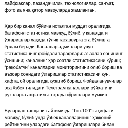
лайфхаклар, пазандачилик, технологиялар, санъат,
фото ва яна қатор мавзуларда жамланган.
Ҳар бир канал бўйича исталган муддат оралиғида
батафсил статистика мавжуд бўлиб, у каналдаги
ўзгаришлар ҳақида тўлиқ тасаввурга эга бўлишга
ёрдам беради. Каналлар админлари учун
статистиканинг фойдали тарафлари: аъзолар сонининг
ўсишини; каналнинг ҳар соатли статистикасини кўриш;
“рақобатчи” каналларни мониторингини олиб бориш ва
аъзоар сонидаги ўзгаришлар статистикасини кун,
хафта, ой оралиғида кузатиб бориш. Фойдаланувчилар
эса ўзбек тилидаги Телеграм каналлари рўйхатини
рукнларга ажратилган ҳолда кўришлари мумкин.
Булардан ташқари сайтимизда “Топ-100” саҳифаси
мавжуд бўлиб унда ўзбек каналларининг ҳаққоний
рейтингини улардаги батафсил ўзгаришлари билан