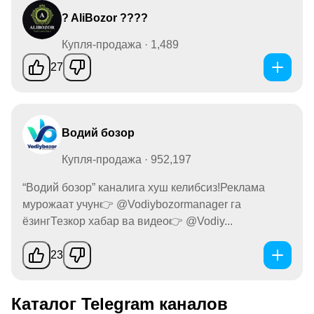
? AliBozor ????
Купля-продажа · 1,489
27
Водий бозор
Купля-продажа · 952,197
“Водий бозор” каналига хуш келибсиз!Реклама
мурожаат учун👉 @Vodiybozormanager га
ёзингТезкор хабар ва видео👉 @Vodiy...
23
Каталог Telegram каналов