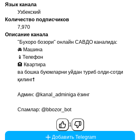
Язык канала
Узбекский
Количество подписчиков
7,970
Описание канала
"Бухоро бозори" онлайн САВДО каналида:
🚘 Машина
📱Телефон
🏨 Квартира
ва бошка буюмларни уйдан туриб олди-сотди
қилинг❗️
Админ:
@kanal_adminiga
ёзинг
Спамлар:
@bbozor_bot
1
Добавить Telegram