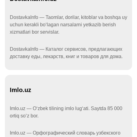
DostavkaInfo — Taomlar, dorilar, kitoblar va boshqa uy
uchun kerakli boʻlagan narsalarni yetkazib berish
xizmatlari bor servislar.
DostavkaInfo — Каталог сервисов, предлагающих
доставку еды, лекарств, книг и товаров для дома.
Imlo.uz
Imlo.uz — Oʻzbek tilining imlo lugʻati. Saytda 85 000
ortiq soʻz bor.
Imlo.uz — Орфографический словарь узбекского