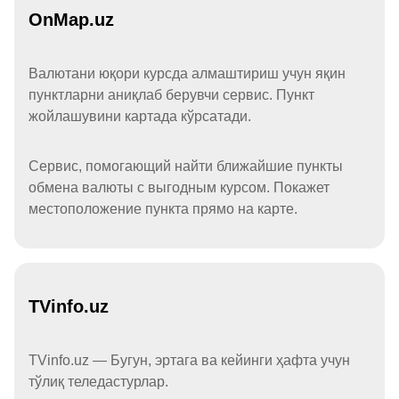
OnMap.uz
Валютани юқори курсда алмаштириш учун яқин
пунктларни аниқлаб берувчи сервис. Пункт
жойлашувини картада кўрсатади.
Сервис, помогающий найти ближайшие пункты
обмена валюты с выгодным курсом. Покажет
местоположение пункта прямо на карте.
TVinfo.uz
TVinfo.uz — Бугун, эртага ва кейинги ҳафта учун
тўлиқ теледастурлар.