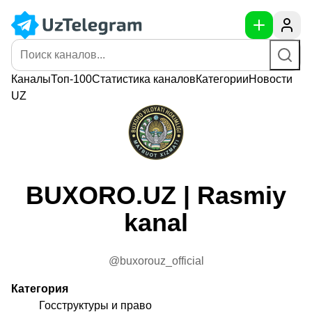
Каналы
Топ-100
Статистика
каналов
Категории
Новости
UZ
BUXORO.UZ | Rasmiy
kanal
@buxorouz_official
Категория
Госструктуры и право