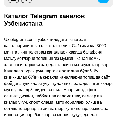
Каталог Telegram каналов
Узбекистана
Uztelegram.com - ўзбек тилидаги Телеграм
каналларининг катта каталогидир. Сайтимизда 3000
мингга яқин телеграм каналлари ҳақида батафсил
маълумотларни топишингиз мумкин: канал номи,
ҳаволаси, таркиби ҳақида етарлича маълумотлар бор.
Каналлар турли рукнларга ажратилган бўлиб, бу
қизиқишлар бўйича керакли каналларни топишда сайт
фойдаланувчилари учун қулайлик яратади: янгиликлар,
мусиқа ва mp3, видео ва фильмлар, ижод, фото,
санъат, дизайн, тиббиёт ва саломатлик, аёллар ва
қизлар учун, спорт олами, автомобиллар, олиш ва
сотиш, товарлар ва хизматлар, кўнгилочар, бизнес ва
инновациялар, банклар ва молия, ҳуқуқ, давлат