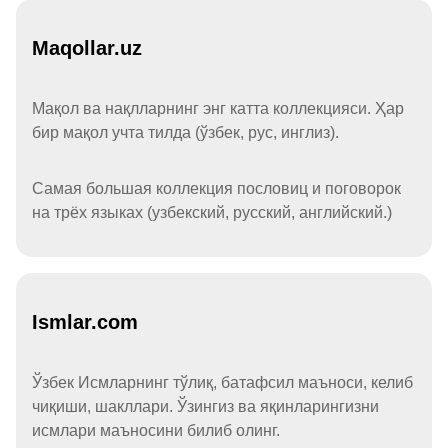
Maqollar.uz
Мақол ва нақлларнинг энг катта коллекцияси. Ҳар
бир мақол учта тилда (ўзбек, рус, инглиз).
Самая большая коллекция пословиц и поговорок
на трёх языках (узбекский, русский, английский.)
Ismlar.com
Ўзбек Исмларнинг тўлиқ, батафсил маъноси, келиб
чиқиши, шакллари. Ўзингиз ва яқинларингизни
исмлари маъносини билиб олинг.