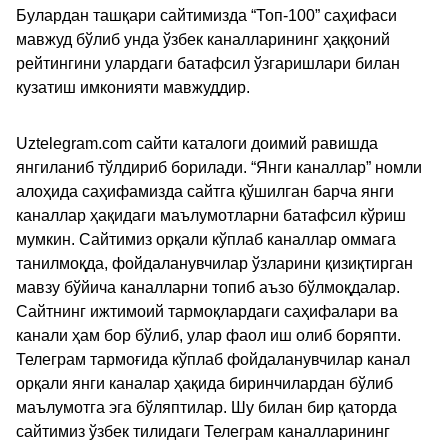
Булардан ташқари сайтимизда “Топ-100” саҳифаси
мавжуд бўлиб унда ўзбек каналларининг ҳаққоний
рейтингини улардаги батафсил ўзгаришлари билан
кузатиш имконияти мавжуддир.
Uztelegram.com сайти каталоги доимий равишда
янгиланиб тўлдириб борилади. “Янги каналлар” номли
алоҳида саҳифамизда сайтга қўшилган барча янги
каналлар ҳақидаги маълумотларни батафсил кўриш
мумкин. Сайтимиз орқали кўплаб каналлар оммага
танилмоқда, фойдаланувчилар ўзларини қизиқтирган
мавзу бўйича каналларни топиб аъзо бўлмоқдалар.
Сайтнинг ижтимоий тармоқлардаги саҳифалари ва
канали ҳам бор бўлиб, улар фаол иш олиб боряпти.
Телеграм тармоғида кўплаб фойдаланувчилар канал
орқали янги каналар ҳақида биринчилардан бўлиб
маълумотга эга бўляптилар. Шу билан бир қаторда
сайтимиз ўзбек тилидаги Телеграм каналларининг