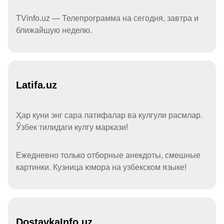
TVinfo.uz — Телепрограмма на сегодня, завтра и
ближайшую неделю.
Latifa.uz
Ҳар куни энг сара латифалар ва кулгули расмлар.
Ўзбек тилидаги кулгу маркази!
Ежедневно только отборные анекдоты, смешные
картинки. Кузница юмора на узбекском языке!
DostavkaInfo.uz