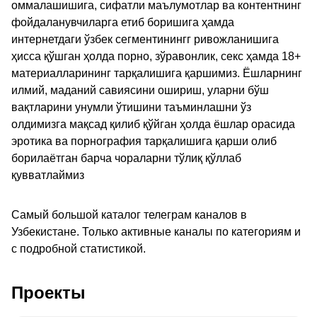
оммалашишига, сифатли маълумотлар ва контентнинг
фойдаланувчиларга етиб боришига ҳамда
интернетдаги ўзбек сегментинингг ривожланишига
ҳисса қўшган ҳолда порно, зўравонлик, секс ҳамда 18+
материалларининг тарқалишига қаршимиз. Ёшларнинг
илмий, маданий савиясини ошириш, уларни бўш
вақтларини унумли ўтишини таъминлашни ўз
олдимизга мақсад қилиб қўйган ҳолда ёшлар орасида
эротика ва порнография тарқалишига қарши олиб
борилаётган барча чораларни тўлиқ қўллаб
қувватлаймиз
Самый большой каталог телеграм каналов в
Узбекистане. Только активные каналы по категориям и
с подробной статистикой.
Проекты