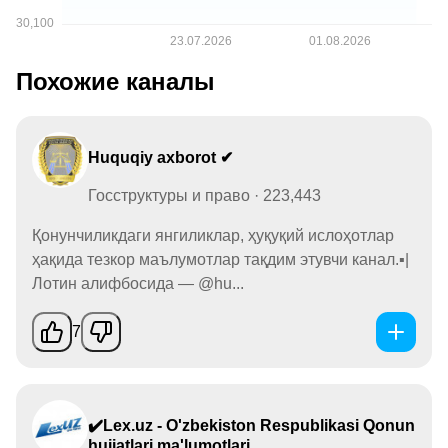
Похожие каналы
Huquqiy axborot ✔
Госструктуры и право · 223,443
Қонунчиликдаги янгиликлар, ҳуқуқий ислоҳотлар
ҳақида тезкор маълумотлар тақдим этувчи канал.▪️|
Лотин алифбосида — @hu...
7
✔️Lex.uz - O'zbekiston Respublikasi Qonun
hujjatlari ma'lumotlari