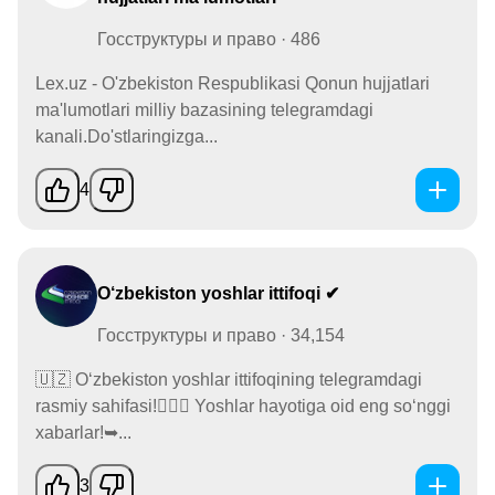
Госструктуры и право · 486
Lex.uz - O'zbekiston Respublikasi Qonun hujjatlari
ma'lumotlari milliy bazasining telegramdagi
kanali.Do'stlaringizga...
4
O‘zbekiston yoshlar ittifoqi ✔
Госструктуры и право · 34,154
🇺🇿 O‘zbekiston yoshlar ittifoqining telegramdagi
rasmiy sahifasi!🙋🏻‍♂️ Yoshlar hayotiga oid eng so‘nggi
xabarlar!➥...
3