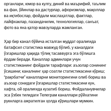
органлари, юмор ва кулгу, диний ва маърифий, таълим
ва фан, ўйинлар ва дастурлар, афоризмлар, мақоллар
ва иқтибослар, фойдали маслаҳатлар, фактлар,
лайфхаклар, пазандачилик, технологиялар, санъат,
фото ва яна қатор мавзуларда жамланган.
Ҳар бир канал бўйича исталган муддат оралиғида
батафсил статистика мавжуд бўлиб, у каналдаги
ўзгаришлар ҳақида тўлиқ тасаввурга эга бўлишга
ёрдам беради. Каналлар админлари учун
статистиканинг фойдали тарафлари: аъзолар сонининг
ўсишини; каналнинг ҳар соатли статистикасини кўриш;
“рақобатчи” каналларни мониторингини олиб бориш ва
аъзоар сонидаги ўзгаришлар статистикасини кун,
хафта, ой оралиғида кузатиб бориш. Фойдаланувчилар
эса ўзбек тилидаги Телеграм каналлари рўйхатини
рукнларга ажратилган ҳолда кўришлари мумкин.