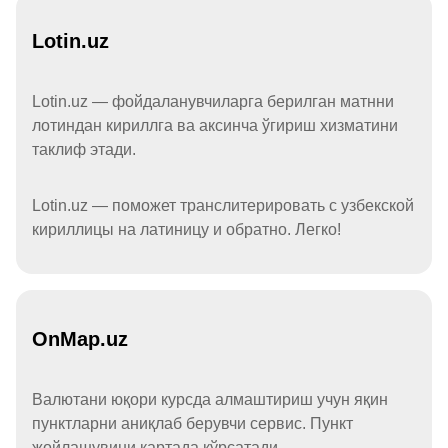
Lotin.uz
Lotin.uz — фойдаланувчиларга берилган матнни
лотиндан кириллга ва аксинча ўгириш хизматини
таклиф этади.
Lotin.uz — поможет транслитерировать с узбекской
кириллицы на латиницу и обратно. Легко!
OnMap.uz
Валютани юқори курсда алмаштириш учун яқин
пунктларни аниқлаб берувчи сервис. Пункт
жойлашувини картада кўрсатади.