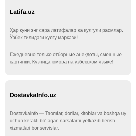
Latifa.uz
Ҳар куни энг сара латифалар ва кулгули расмлар.
Ўзбек тилидаги кулгу маркази!
Ежедневно только отборные анекдоты, смешные
картинки. Кузница юмора на узбекском языке!
DostavkaInfo.uz
DostavkaInfo — Taomlar, dorilar, kitoblar va boshqa uy
uchun kerakli boʻlagan narsalarni yetkazib berish
xizmatlari bor servislar.