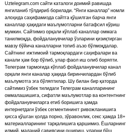
Uztelegram.com сайти каталоги доимий равишда
янгиланиб тўлдириб борилади. “Янги каналлар” номли
алоҳида саҳифамизда сайтга қўшилган барча янги
каналлар ҳақидаги маълумотларни батафсил кўриш
мумкин. Сайтимиз орқали кўплаб каналлар оммага
танилмоқда, фойдаланувчилар ўзларини қизиқтирган
мавзу бўйича каналларни топиб аъзо бўлмоқдалар.
Сайтнинг ижтимоий тармоқлардаги саҳифалари ва
канали ҳам бор бўлиб, улар фаол иш олиб боряпти.
Телеграм тармоғида кўплаб фойдаланувчилар канал
орқали янги каналар ҳақида биринчилардан бўлиб
маълумотга эга бўляптилар. Шу билан бир қаторда
сайтимиз ўзбек тилидаги Телеграм каналларининг
оммалашишига, сифатли маълумотлар ва контентнинг
фойдаланувчиларга етиб боришига ҳамда
интернетдаги ўзбек сегментинингг ривожланишига
ҳисса қўшган ҳолда порно, зўравонлик, секс ҳамда 18+
материалларининг тарқалишига қаршимиз. Ёшларнинг
илмий, маданий савиясини ошириш, уларни бўш