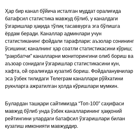
Ҳар бир канал бўйича исталган муддат оралиғида
батафсил статистика мавжуд бўлиб, у каналдаги
ўзгаришлар ҳақида тўлиқ тасаввурга эга бўлишга
ёрдам беради. Каналлар админлари учун
статистиканинг фойдали тарафлари: аъзолар сонининг
ўсишини; каналнинг ҳар соатли статистикасини кўриш;
“рақобатчи” каналларни мониторингини олиб бориш ва
аъзоар сонидаги ўзгаришлар статистикасини кун,
хафта, ой оралиғида кузатиб бориш. Фойдаланувчилар
эса ўзбек тилидаги Телеграм каналлари рўйхатини
рукнларга ажратилган ҳолда кўришлари мумкин.
Булардан ташқари сайтимизда “Топ-100” саҳифаси
мавжуд бўлиб унда ўзбек каналларининг ҳаққоний
рейтингини улардаги батафсил ўзгаришлари билан
кузатиш имконияти мавжуддир.