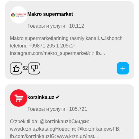
Makro supermarket
Товары и услуги · 10,112
Makro supermarketlarining rasmiy kanali.📞Ishonch
telefoni: +99871 205 1 205👉
instagram.com/makro_supermarket/👉 fb....
62
korzinka.uz ✔
Товары и услуги · 105,721
O‘zbek tilida: @korzinkauzbСкидки:
www.krzn.uz/katalogНовости: @korzinkanewsFB:
fb.com/korzinkauzIG: www.krzn.uz/inst...