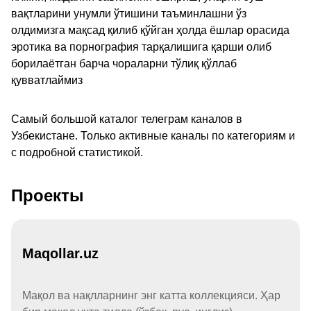
вақтларини унумли ўтишини таъминлашни ўз
олдимизга мақсад қилиб қўйган ҳолда ёшлар орасида
эротика ва порнография тарқалишига қарши олиб
борилаётган барча чораларни тўлиқ қўллаб
қувватлаймиз
Самый большой каталог телеграм каналов в
Узбекистане. Только активные каналы по категориям и
с подробной статистикой.
Проекты
Maqollar.uz
Мақол ва нақлларнинг энг катта коллекцияси. Ҳар