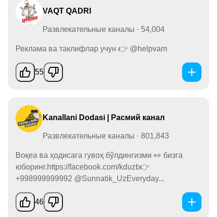
VAQT QADRI
Развлекательные каналы · 54,004
Реклама ва таклифлар учун 👉 @helpvam
55
Kanallani Dodasi | Расмий канал
Развлекательные каналы · 801,843
Воқеа ва ҳодисага гувоҳ бўлдингизми 👀 бизга
юборинг.https://facebook.com/kduzb👉
+998999999992 @Sunnatik_UzEveryday...
46