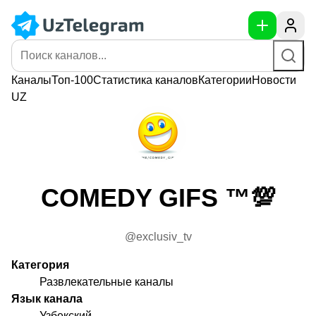
Каналы
Топ-100
Статистика
каналов
Категории
Новости
UZ
COMEDY GIFS ™💯
@exclusiv_tv
Категория
Развлекательные каналы
Язык канала
Узбекский