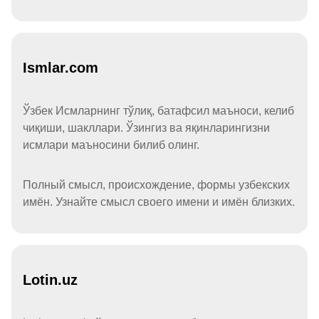
Ismlar.com
Ўзбек Исмларнинг тўлиқ, батафсил маъноси, келиб
чиқиши, шакллари. Ўзингиз ва яқинларингизни
исмлари маъносини билиб олинг.
Полный смысл, происхождение, формы узбекских
имён. Узнайте смысл своего имени и имён близких.
Lotin.uz