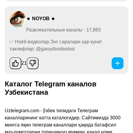
🔸 NOYOB 🔸
Развлекательные каналы · 17,865
✅ Ноёб видеолар.Энг саралари ҳар куни!
таклифлар: @garoyibvideobot
21
Каталог Telegram каналов
Узбекистана
Uztelegram.com - ўзбек тилидаги Телеграм
каналларининг катта каталогидир. Сайтимизда 3000
мингга яқин телеграм каналлари ҳақида батафсил
маълумотларни топишингиз мумкин: канал номи,