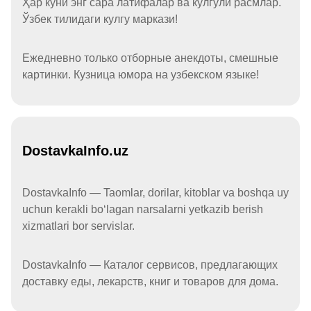
Ҳар куни энг сара латифалар ва кулгули расмлар.
Ўзбек тилидаги кулгу маркази!
Ежедневно только отборные анекдоты, смешные
картинки. Кузница юмора на узбекском языке!
DostavkaInfo.uz
DostavkaInfo — Taomlar, dorilar, kitoblar va boshqa uy
uchun kerakli boʻlagan narsalarni yetkazib berish
xizmatlari bor servislar.
DostavkaInfo — Каталог сервисов, предлагающих
доставку еды, лекарств, книг и товаров для дома.