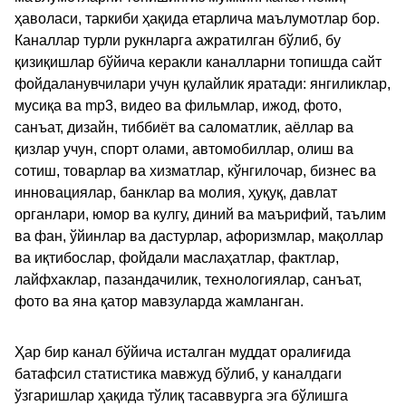
ҳаволаси, таркиби ҳақида етарлича маълумотлар бор.
Каналлар турли рукнларга ажратилган бўлиб, бу
қизиқишлар бўйича керакли каналларни топишда сайт
фойдаланувчилари учун қулайлик яратади: янгиликлар,
мусиқа ва mp3, видео ва фильмлар, ижод, фото,
санъат, дизайн, тиббиёт ва саломатлик, аёллар ва
қизлар учун, спорт олами, автомобиллар, олиш ва
сотиш, товарлар ва хизматлар, кўнгилочар, бизнес ва
инновациялар, банклар ва молия, ҳуқуқ, давлат
органлари, юмор ва кулгу, диний ва маърифий, таълим
ва фан, ўйинлар ва дастурлар, афоризмлар, мақоллар
ва иқтибослар, фойдали маслаҳатлар, фактлар,
лайфхаклар, пазандачилик, технологиялар, санъат,
фото ва яна қатор мавзуларда жамланган.
Ҳар бир канал бўйича исталган муддат оралиғида
батафсил статистика мавжуд бўлиб, у каналдаги
ўзгаришлар ҳақида тўлиқ тасаввурга эга бўлишга