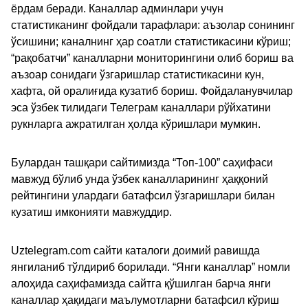
ёрдам беради. Каналлар админлари учун
статистиканинг фойдали тарафлари: аъзолар сонининг
ўсишини; каналнинг ҳар соатли статистикасини кўриш;
“рақобатчи” каналларни мониторингини олиб бориш ва
аъзоар сонидаги ўзгаришлар статистикасини кун,
хафта, ой оралиғида кузатиб бориш. Фойдаланувчилар
эса ўзбек тилидаги Телеграм каналлари рўйхатини
рукнларга ажратилган ҳолда кўришлари мумкин.
Булардан ташқари сайтимизда “Топ-100” саҳифаси
мавжуд бўлиб унда ўзбек каналларининг ҳаққоний
рейтингини улардаги батафсил ўзгаришлари билан
кузатиш имконияти мавжуддир.
Uztelegram.com сайти каталоги доимий равишда
янгиланиб тўлдириб борилади. “Янги каналлар” номли
алоҳида саҳифамизда сайтга қўшилган барча янги
каналлар ҳақидаги маълумотларни батафсил кўриш