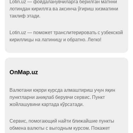
Lotin.uz — фойдаланувчиларга берилган матнни
лотиндан кириллга ва аксинча ўгириш хизматини
таклиф этади.
Lotin.uz — поможет транслитерировать с узбекской
кириллицы на латиницу и обратно. Легко!
OnMap.uz
Валютани юқори курсда алмаштириш учун яқин
пунктларни аниқлаб берувчи сервис. Пункт
жойлашувини картада кўрсатади.
Сервис, помогающий найти ближайшие пункты
обмена валюты с выгодным курсом. Покажет