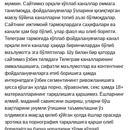
мумкин. Сайтимиз орқали кўплаб каналлар оммага
танилмоқда, фойдаланувчилар ўзларини қизиқтирган
мавзу бўйича каналларни топиб аъзо бўлмоқдалар.
Сайтнинг ижтимоий тармоқлардаги саҳифалари ва
канали ҳам бор бўлиб, улар фаол иш олиб боряпти.
Телеграм тармоғида кўплаб фойдаланувчилар канал
орқали янги каналар ҳақида биринчилардан бўлиб
маълумотга эга бўляптилар. Шу билан бир қаторда
сайтимиз ўзбек тилидаги Телеграм каналларининг
оммалашишига, сифатли маълумотлар ва контентнинг
фойдаланувчиларга етиб боришига ҳамда
интернетдаги ўзбек сегментинингг ривожланишига
ҳисса қўшган ҳолда порно, зўравонлик, секс ҳамда 18+
материалларининг тарқалишига қаршимиз. Ёшларнинг
илмий, маданий савиясини ошириш, уларни бўш
вақтларини унумли ўтишини таъминлашни ўз
олдимизга мақсад қилиб қўйган ҳолда ёшлар орасида
эротика ва порнография тарқалишига қарши олиб
борилаётган барча чораларни тўлиқ қўллаб