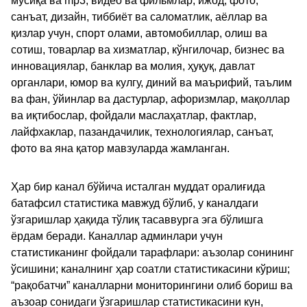
мусиқа ва mp3, видео ва фильмлар, ижод, фото,
санъат, дизайн, тиббиёт ва саломатлик, аёллар ва
қизлар учун, спорт олами, автомобиллар, олиш ва
сотиш, товарлар ва хизматлар, кўнгилочар, бизнес ва
инновациялар, банклар ва молия, ҳуқуқ, давлат
органлари, юмор ва кулгу, диний ва маърифий, таълим
ва фан, ўйинлар ва дастурлар, афоризмлар, мақоллар
ва иқтибослар, фойдали маслаҳатлар, фактлар,
лайфхаклар, пазандачилик, технологиялар, санъат,
фото ва яна қатор мавзуларда жамланган.
Ҳар бир канал бўйича исталган муддат оралиғида
батафсил статистика мавжуд бўлиб, у каналдаги
ўзгаришлар ҳақида тўлиқ тасаввурга эга бўлишга
ёрдам беради. Каналлар админлари учун
статистиканинг фойдали тарафлари: аъзолар сонининг
ўсишини; каналнинг ҳар соатли статистикасини кўриш;
“рақобатчи” каналларни мониторингини олиб бориш ва
аъзоар сонидаги ўзгаришлар статистикасини кун,