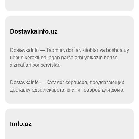
DostavkaInfo.uz
DostavkaInfo — Taomlar, dorilar, kitoblar va boshqa uy
uchun kerakli boʻlagan narsalarni yetkazib berish
xizmatlari bor servislar.
DostavkaInfo — Каталог сервисов, предлагающих
доставку еды, лекарств, книг и товаров для дома.
Imlo.uz