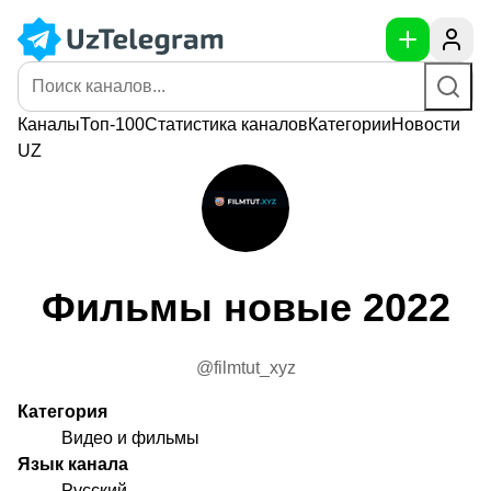
Каналы
Топ-100
Статистика
каналов
Категории
Новости
UZ
Фильмы новые 2022
@filmtut_xyz
Категория
Видео и фильмы
Язык канала
Русский