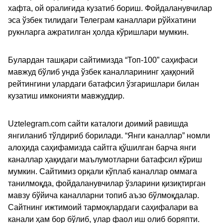
хафта, ой оралиғида кузатиб бориш. Фойдаланувчилар
эса ўзбек тилидаги Телеграм каналлари рўйхатини
рукнларга ажратилган ҳолда кўришлари мумкин.
Булардан ташқари сайтимизда “Топ-100” саҳифаси
мавжуд бўлиб унда ўзбек каналларининг ҳаққоний
рейтингини улардаги батафсил ўзгаришлари билан
кузатиш имконияти мавжуддир.
Uztelegram.com сайти каталоги доимий равишда
янгиланиб тўлдириб борилади. “Янги каналлар” номли
алоҳида саҳифамизда сайтга қўшилган барча янги
каналлар ҳақидаги маълумотларни батафсил кўриш
мумкин. Сайтимиз орқали кўплаб каналлар оммага
танилмоқда, фойдаланувчилар ўзларини қизиқтирган
мавзу бўйича каналларни топиб аъзо бўлмоқдалар.
Сайтнинг ижтимоий тармоқлардаги саҳифалари ва
канали ҳам бор бўлиб, улар фаол иш олиб боряпти.