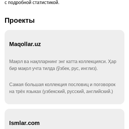
с подробной статистикой.
Проекты
Maqollar.uz
Мақол ва нақлларнинг энг катта коллекцияси. Ҳар
бир мақол учта тилда (ўзбек, рус, инглиз).
Самая большая коллекция пословиц и поговорок
на трёх языках (узбекский, русский, английский.)
Ismlar.com