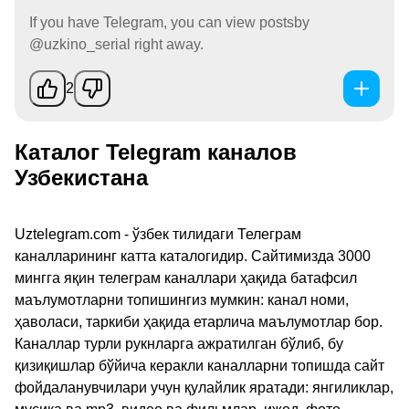
If you have Telegram, you can view postsby
@uzkino_serial right away.
2
Каталог Telegram каналов
Узбекистана
Uztelegram.com - ўзбек тилидаги Телеграм
каналларининг катта каталогидир. Сайтимизда 3000
мингга яқин телеграм каналлари ҳақида батафсил
маълумотларни топишингиз мумкин: канал номи,
ҳаволаси, таркиби ҳақида етарлича маълумотлар бор.
Каналлар турли рукнларга ажратилган бўлиб, бу
қизиқишлар бўйича керакли каналларни топишда сайт
фойдаланувчилари учун қулайлик яратади: янгиликлар,