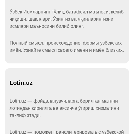
Ўзбек Исмларнинг тўлиқ, батафсил маъноси, келиб
чиқиши, шакллари. Ўзингиз ва яқинларингизни
исмлари маъносини билиб олинг.
Полный смысл, происхождение, формы узбекских
имён. Узнайте смысл своего имени и имён близких.
Lotin.uz
Lotin.uz — фойдаланувчиларга берилган матнни
лотиндан кириллга ва аксинча ўгириш хизматини
таклиф этади.
Lotin.uz — поможет транслитерировать с узбекской