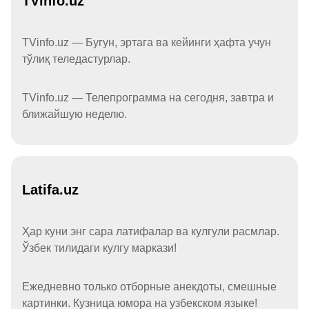
TVinfo.uz
TVinfo.uz — Бугун, эртага ва кейинги ҳафта учун
тўлиқ теледастурлар.
TVinfo.uz — Телепрограмма на сегодня, завтра и
ближайшую неделю.
Latifa.uz
Ҳар куни энг сара латифалар ва кулгули расмлар.
Ўзбек тилидаги кулгу маркази!
Ежедневно только отборные анекдоты, смешные
картинки. Кузница юмора на узбекском языке!