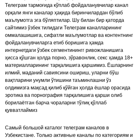
Телеграм тармоғида кўплаб фойдаланувчилар канал
орқали янги каналар ҳақида биринчилардан бўлиб
маълумотга эга бўляптилар. Шу билан бир қаторда
сайтимиз ўзбек тилидаги Телеграм каналларининг
оммалашишига, сифатли маълумотлар ва контентнинг
фойдаланувчиларга етиб боришига ҳамда
интернетдаги ўзбек сегментинингг ривожланишига
ҳисса қўшган ҳолда порно, зўравонлик, секс ҳамда 18+
материалларининг тарқалишига қаршимиз. Ёшларнинг
илмий, маданий савиясини ошириш, уларни бўш
вақтларини унумли ўтишини таъминлашни ўз
олдимизга мақсад қилиб қўйган ҳолда ёшлар орасида
эротика ва порнография тарқалишига қарши олиб
борилаётган барча чораларни тўлиқ қўллаб
қувватлаймиз
Самый большой каталог телеграм каналов в
Узбекистане. Только активные каналы по категориям и