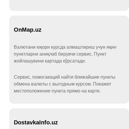
OnMap.uz
Валютани юқори курсда алмаштириш учун яқин
пунктларни аниқлаб берувчи сервис. Пункт
жойлашувини картада кўрсатади.
Сервис, помогающий найти ближайшие пункты
обмена валюты с выгодным курсом. Покажет
местоположение пункта прямо на карте.
DostavkaInfo.uz