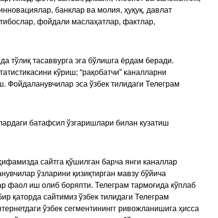
инновациялар, банклар ва молия, ҳуқуқ, давлат
қтибослар, фойдали маслаҳатлар, фактлар,
да тўлиқ тасаввурга эга бўлишга ёрдам беради.
татистикасини кўриш; “рақобатчи” каналларни
ш. Фойдаланувчилар эса ўзбек тилидаги Телеграм
улардаги батафсил ўзгаришлари билан кузатиш
ҳифамизда сайтга қўшилган барча янги каналлар
нувчилар ўзларини қизиқтирган мавзу бўйича
ар фаол иш олиб боряпти. Телеграм тармоғида кўплаб
ир қаторда сайтимиз ўзбек тилидаги Телеграм
тернетдаги ўзбек сегментинингг ривожланишига ҳисса