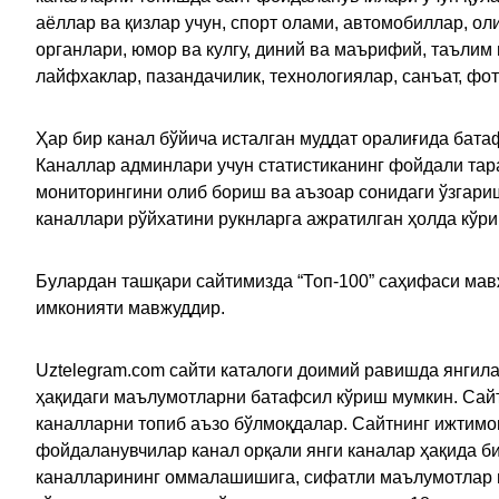
аёллар ва қизлар учун, спорт олами, автомобиллар, ол
органлари, юмор ва кулгу, диний ва маърифий, таълим
лайфхаклар, пазандачилик, технологиялар, санъат, фо
Ҳар бир канал бўйича исталган муддат оралиғида батаф
Каналлар админлари учун статистиканинг фойдали тара
мониторингини олиб бориш ва аъзоар сонидаги ўзгариш
каналлари рўйхатини рукнларга ажратилган ҳолда кўр
Булардан ташқари сайтимизда “Топ-100” саҳифаси мав
имконияти мавжуддир.
Uztelegram.com сайти каталоги доимий равишда янгила
ҳақидаги маълумотларни батафсил кўриш мумкин. Сайт
каналларни топиб аъзо бўлмоқдалар. Сайтнинг ижтимо
фойдаланувчилар канал орқали янги каналар ҳақида би
каналларининг оммалашишига, сифатли маълумотлар в