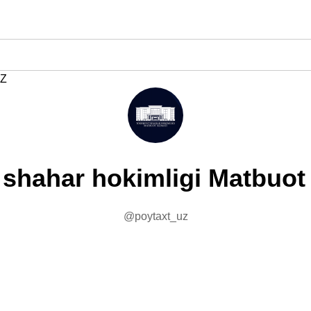
Z
shahar hokimligi Matbuot
@poytaxt_uz