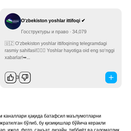
O‘zbekiston yoshlar ittifoqi ✔
Госструктуры и право · 34,079
🇺🇿 O‘zbekiston yoshlar ittifoqining telegramdagi
rasmiy sahifasi!🙋🏻‍♂️ Yoshlar hayotiga oid eng so‘nggi
xabarlar!➥...
3
рам каналлари ҳақида батафсил маълумотларни
ажратилган бўлиб, бу қизиқишлар бўйича керакли
, ижод, фото, санъат, дизайн, тиббиёт ва саломатлик,