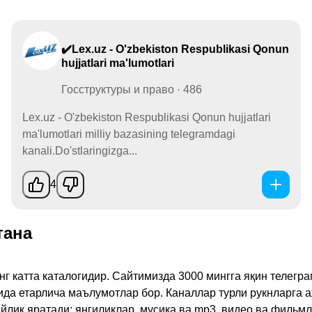
✔️Lex.uz - O'zbekiston Respublikasi Qonun
hujjatlari ma'lumotlari
Госструктуры и право · 486
Lex.uz - O'zbekiston Respublikasi Qonun hujjatlari
ma'lumotlari milliy bazasining telegramdagi
kanali.Do'stlaringizga...
4
тана
инг катта каталогидир. Сайтимизда 3000 мингга яқин телег
қида етарлича маълумотлар бор. Каналлар турли рукнларга 
ик яратади: янгиликлар, мусиқа ва mp3, видео ва фильмлар