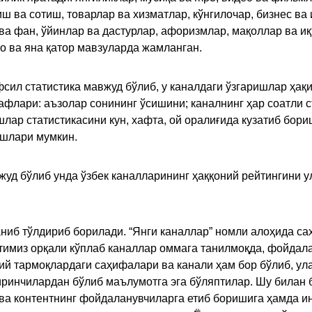
иш ва сотиш, товарлар ва хизматлар, кўнгилочар, бизнес ва 
 ва фан, ўйинлар ва дастурлар, афоризмлар, мақоллар ва и
то ва яна қатор мавзуларда жамланган.
сил статистика мавжуд бўлиб, у каналдаги ўзгаришлар ҳақи
флари: аъзолар сонининг ўсишини; каналнинг ҳар соатли с
лар статистикасини кун, хафта, ой оралиғида кузатиб бори
ишлари мумкин.
жуд бўлиб унда ўзбек каналларининг ҳаққоний рейтингини 
ниб тўлдириб борилади. “Янги каналлар” номли алоҳида са
имиз орқали кўплаб каналлар оммага танилмоқда, фойдала
ий тармоқлардаги саҳифалари ва канали ҳам бор бўлиб, ул
ринчилардан бўлиб маълумотга эга бўляптилар. Шу билан б
а контентнинг фойдаланувчиларга етиб боришига ҳамда ин