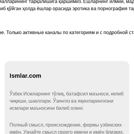
ериалларининг тарқалишига қаршимиз. Ёшларнинг илмий, м
иб қўйган ҳолда ёшлар орасида эротика ва порнография т
е. Только активные каналы по категориям и с подробной ст
Ismlar.com
Ўзбек Исмларнинг тўлиқ, батафсил маъноси, келиб
чиқиши, шакллари. Ўзингиз ва яқинларингизни
исмлари маъносини билиб олинг.
Полный смысл, происхождение, формы узбекских
имён. Узнайте смысл своего имени и имён близких.