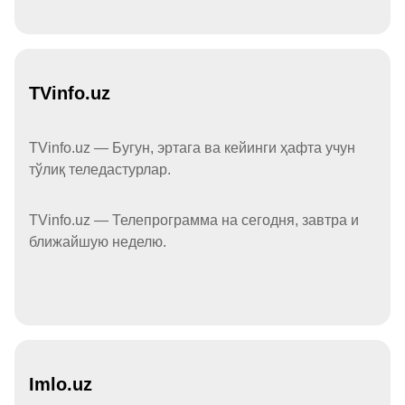
TVinfo.uz
TVinfo.uz — Бугун, эртага ва кейинги ҳафта учун
тўлиқ теледастурлар.
TVinfo.uz — Телепрограмма на сегодня, завтра и
ближайшую неделю.
Imlo.uz