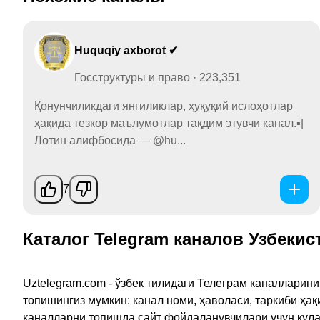
Huquqiy axborot ✔
Госструктуры и право · 223,351
Қонунчиликдаги янгиликлар, ҳуқуқий ислоҳотлар
ҳақида тезкор маълумотлар тақдим этувчи канал.▪️|
Лотин алифбосида — @hu...
7
Каталог Telegram каналов Узбекис
Uztelegram.com - ўзбек тилидаги Телеграм каналларин
топишингиз мумкин: канал номи, ҳаволаси, таркиби ҳа
каналларни топишда сайт фойдаланувчилари учун қулайл