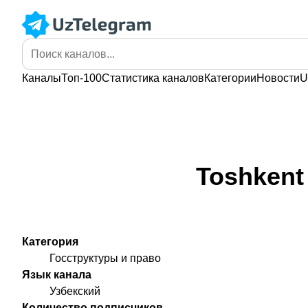
Каналы
Топ-100
Статистика
каналов
Категории
Новости
U
Toshkent 
Категория
Госструктуры и право
Язык канала
Узбекский
Количество подписчиков