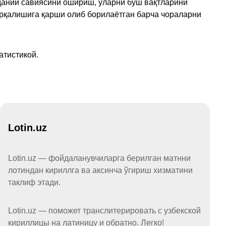
аданий савиясини ошириш, уларни бўш вақтларини
арқалишига қарши олиб борилаётган барча чораларни
атистикой.
Lotin.uz
Lotin.uz — фойдаланувчиларга берилган матнни
лотиндан кириллга ва аксинча ўгириш хизматини
таклиф этади.
Lotin.uz — поможет транслитерировать с узбекской
кириллицы на латиницу и обратно. Легко!