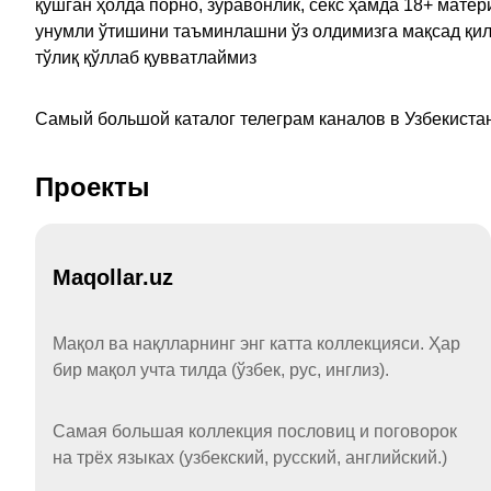
қўшган ҳолда порно, зўравонлик, секс ҳамда 18+ мат
унумли ўтишини таъминлашни ўз олдимизга мақсад қил
тўлиқ қўллаб қувватлаймиз
Самый большой каталог телеграм каналов в Узбекистан
Проекты
Maqollar.uz
Мақол ва нақлларнинг энг катта коллекцияси. Ҳар
бир мақол учта тилда (ўзбек, рус, инглиз).
Самая большая коллекция пословиц и поговорок
на трёх языках (узбекский, русский, английский.)