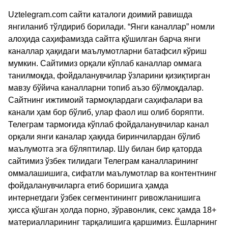
Uztelegram.com сайти каталоги доимий равишда
янгиланиб тўлдириб борилади. “Янги каналлар” номли
алоҳида саҳифамизда сайтга қўшилган барча янги
каналлар ҳақидаги маълумотларни батафсил кўриш
мумкин. Сайтимиз орқали кўплаб каналлар оммага
танилмоқда, фойдаланувчилар ўзларини қизиқтирган
мавзу бўйича каналларни топиб аъзо бўлмоқдалар.
Сайтнинг ижтимоий тармоқлардаги саҳифалари ва
канали ҳам бор бўлиб, улар фаол иш олиб боряпти.
Телеграм тармоғида кўплаб фойдаланувчилар канал
орқали янги каналар ҳақида биринчилардан бўлиб
маълумотга эга бўляптилар. Шу билан бир қаторда
сайтимиз ўзбек тилидаги Телеграм каналларининг
оммалашишига, сифатли маълумотлар ва контентнинг
фойдаланувчиларга етиб боришига ҳамда
интернетдаги ўзбек сегментинингг ривожланишига
ҳисса қўшган ҳолда порно, зўравонлик, секс ҳамда 18+
материалларининг тарқалишига қаршимиз. Ёшларнинг