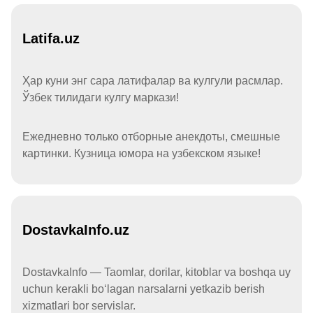
Latifa.uz
Ҳар куни энг сара латифалар ва кулгули расмлар.
Ўзбек тилидаги кулгу маркази!
Ежедневно только отборные анекдоты, смешные
картинки. Кузница юмора на узбекском языке!
DostavkaInfo.uz
DostavkaInfo — Taomlar, dorilar, kitoblar va boshqa uy
uchun kerakli boʻlagan narsalarni yetkazib berish
xizmatlari bor servislar.