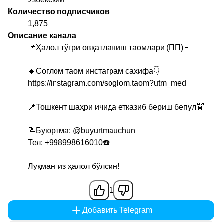
Количество подписчиков
1,875
Описание канала
📌Ҳалол тўғри овқатланиш таомлари (ПП)🥗
🔸️Соглом таом инстаграм сахифа👇
https://instagram.com/soglom.taom?utm_med
📍Тошкент шаҳри ичида етказиб бериш бепул🚖
📝Буюртма:
@buyurtmauchun
Тел: +998998616010☎️
Луқмангиз ҳалол бўлсин!
1
Добавить Telegram