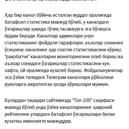
Ҳар бир канал бўйича исталган муддат оралиғида
батафсил статистика мавжуд бўлиб, у каналдаги
ўзгаришлар ҳақида тўлиқ тасаввурга эга бўлишга
ёрдам беради. Каналлар админлари учун
статистиканинг фойдали тарафлари: аъзолар сонининг
ўсишини; каналнинг ҳар соатли статистикасини кўриш;
“рақобатчи” каналларни мониторингини олиб бориш ва
аъзоар сонидаги ўзгаришлар статистикасини кун,
хафта, ой оралиғида кузатиб бориш. Фойдаланувчилар
эса ўзбек тилидаги Телеграм каналлари рўйхатини
рукнларга ажратилган ҳолда кўришлари мумкин.
Булардан ташқари сайтимизда “Топ-100” саҳифаси
мавжуд бўлиб унда ўзбек каналларининг ҳаққоний
рейтингини улардаги батафсил ўзгаришлари билан
кузатиш имконияти мавжуддир.