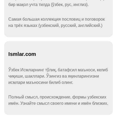
бир мақол учта тилда (ўзбек, рус, инглиз).
Самая большая коллекция пословиц и поговорок
на трёх языках (узбекский, русский, английский.)
Ismlar.com
Ўзбек Исмларнинг тўлиқ, батафсил маъноси, келиб
чиқиши, шакллари. Ўзингиз ва яқинларингизни
исмлари маъносини билиб олинг.
Полный смысл, происхождение, формы узбекских
имён. Узнайте смысл своего имени и имён близких.