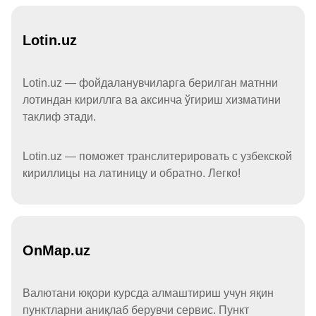
Lotin.uz
Lotin.uz — фойдаланувчиларга берилган матнни
лотиндан кириллга ва аксинча ўгириш хизматини
таклиф этади.
Lotin.uz — поможет транслитерировать с узбекской
кириллицы на латиницу и обратно. Легко!
OnMap.uz
Валютани юқори курсда алмаштириш учун яқин
пунктларни аниқлаб берувчи сервис. Пункт