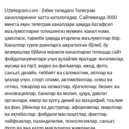
Uztelegram.com - ўзбек тилидаги Телеграм
каналларининг катта каталогидир. Сайтимизда 3000
мингга яқин телеграм каналлари ҳақида батафсил
маълумотларни топишингиз мумкин: канал номи,
ҳаволаси, таркиби ҳақида етарлича маълумотлар бор.
Каналлар турли рукнларга ажратилган бўлиб, бу
қизиқишлар бўйича керакли каналларни топишда сайт
фойдаланувчилари учун қулайлик яратади: янгиликлар,
мусиқа ва mp3, видео ва фильмлар, ижод, фото,
санъат, дизайн, тиббиёт ва саломатлик, аёллар ва
қизлар учун, спорт олами, автомобиллар, олиш ва
сотиш, товарлар ва хизматлар, кўнгилочар, бизнес ва
инновациялар, банклар ва молия, ҳуқуқ, давлат
органлари, юмор ва кулгу, диний ва маърифий, таълим
ва фан, ўйинлар ва дастурлар, афоризмлар, мақоллар
ва иқтибослар, фойдали маслаҳатлар, фактлар,
лайфхаклар, пазандачилик, технологиялар, санъат,
фото ва яна қатор мавзуларда жамланган.