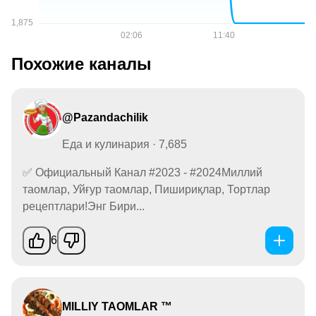
Похожие каналы
@Pazandachilik
Еда и кулинария · 7,685
✅ Официальный Канал #2023 - #2024Миллий
таомлар, Уйғур таомлар, Пишириқлар, Тортлар
рецептлари!Энг Бири...
6
MILLIY TAOMLAR ™