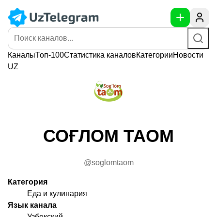
Каналы
Топ-100
Статистика
каналов
Категории
Новости
UZ
СОҒЛОМ ТАОМ
@soglomtaom
Категория
Еда и кулинария
Язык канала
Узбекский