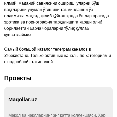
илмий, маданий савиясини ошириш, уларни бўш
вақтларини унумли ўтишини таъминлашни ўз
олдимизга мақсад қилиб қўйган ҳолда ёшлар орасида
эротика ва порнография тарқалишига қарши олиб
борилаётган барча чораларни тўлиқ қўллаб
қувватлаймиз
Самый большой каталог телеграм каналов в
Узбекистане. Только активные каналы по категориям и
с подробной статистикой.
Проекты
Maqollar.uz
Мақол ва нақлларнинг энг катта коллекцияси. Ҳар