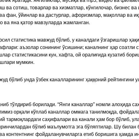
ик яратади: янгиликлар, мусиқа ва mp3, видео ва фильмлар
иш ва сотиш, товарлар ва хизматлар, кўнгилочар, бизнес ва 
 ва фан, ўйинлар ва дастурлар, афоризмлар, мақоллар ва и
то ва яна қатор мавзуларда жамланган.
сил статистика мавжуд бўлиб, у каналдаги ўзгаришлар ҳақи
флари: аъзолар сонининг ўсишини; каналнинг ҳар соатли с
лар статистикасини кун, хафта, ой оралиғида кузатиб бори
ишлари мумкин.
жуд бўлиб унда ўзбек каналларининг ҳаққоний рейтингини 
ниб тўлдириб борилади. “Янги каналлар” номли алоҳида са
имиз орқали кўплаб каналлар оммага танилмоқда, фойдала
ий тармоқлардаги саҳифалари ва канали ҳам бор бўлиб, ул
ринчилардан бўлиб маълумотга эга бўляптилар. Шу билан б
а контентнинг фойдаланувчиларга етиб боришига ҳамда ин