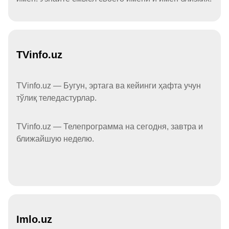
TVinfo.uz
TVinfo.uz — Бугун, эртага ва кейинги ҳафта учун
тўлиқ теледастурлар.
TVinfo.uz — Телепрограмма на сегодня, завтра и
ближайшую неделю.
Imlo.uz