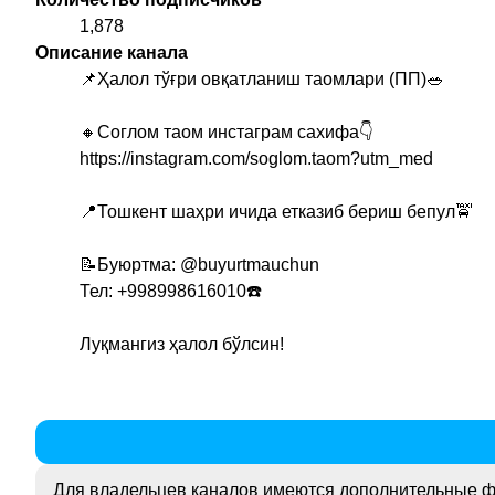
1,878
Описание канала
📌Ҳалол тўғри овқатланиш таомлари (ПП)🥗
🔸️Соглом таом инстаграм сахифа👇
https://instagram.com/soglom.taom?utm_med
📍Тошкент шаҳри ичида етказиб бериш бепул🚖
📝Буюртма:
@buyurtmauchun
Тел: +998998616010☎️
Луқмангиз ҳалол бўлсин!
Для владельцев каналов имеются дополнительные ф