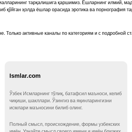
ериалларининг тарқалишига қаршимиз. Ёшларнинг илмий, м
иб қўйган ҳолда ёшлар орасида эротика ва порнография т
е. Только активные каналы по категориям и с подробной ст
Ismlar.com
Ўзбек Исмларнинг тўлиқ, батафсил маъноси, келиб
чиқиши, шакллари. Ўзингиз ва яқинларингизни
исмлари маъносини билиб олинг.
Полный смысл, происхождение, формы узбекских
имён. Узнайте смысл своего имени и имён близких.