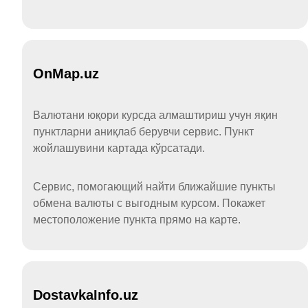
OnMap.uz
Валютани юқори курсда алмаштириш учун яқин
пунктларни аниқлаб берувчи сервис. Пункт
жойлашувини картада кўрсатади.
Сервис, помогающий найти ближайшие пункты
обмена валюты с выгодным курсом. Покажет
местоположение пункта прямо на карте.
DostavkaInfo.uz