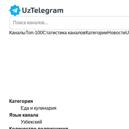
Каналы
Топ-100
Статистика
каналов
Категории
Новости
U
Категория
Еда и кулинария
Язык канала
Узбекский
Количество подписчиков