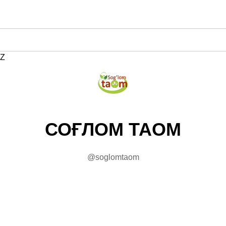
Z
СОҒЛОМ ТАОМ
@soglomtaom