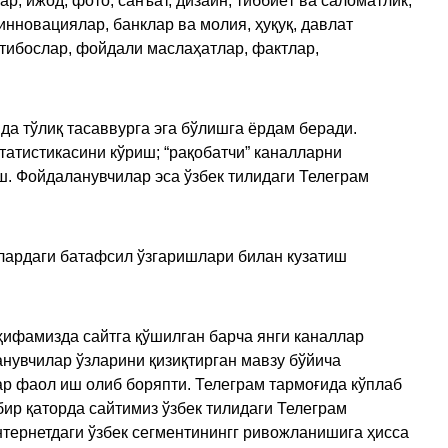
, ижод, фото, санъат, дизайн, тиббиёт ва саломатлик,
инновациялар, банклар ва молия, ҳуқуқ, давлат
қтибослар, фойдали маслаҳатлар, фактлар,
да тўлиқ тасаввурга эга бўлишга ёрдам беради.
татистикасини кўриш; “рақобатчи” каналларни
ш. Фойдаланувчилар эса ўзбек тилидаги Телеграм
улардаги батафсил ўзгаришлари билан кузатиш
ҳифамизда сайтга қўшилган барча янги каналлар
нувчилар ўзларини қизиқтирган мавзу бўйича
ар фаол иш олиб боряпти. Телеграм тармоғида кўплаб
ир қаторда сайтимиз ўзбек тилидаги Телеграм
тернетдаги ўзбек сегментинингг ривожланишига ҳисса