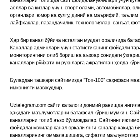
каналларни топишда сайт фойдаланувчилари учун қулайл
аёллар ва қизлар учун, спорт олами, автомобиллар, ол
органлари, юмор ва кулгу, диний ва маърифий, таълим
лайфхаклар, пазандачилик, технологиялар, санъат, фо
Ҳар бир канал бўйича исталган муддат оралиғида батаф
Каналлар админлари учун статистиканинг фойдали тара
мониторингини олиб бориш ва аъзоар сонидаги ўзгариш
каналлари рўйхатини рукнларга ажратилган ҳолда кўр
Булардан ташқари сайтимизда “Топ-100” саҳифаси мав
имконияти мавжуддир.
Uztelegram.com сайти каталоги доимий равишда янгила
ҳақидаги маълумотларни батафсил кўриш мумкин. Сайт
каналларни топиб аъзо бўлмоқдалар. Сайтнинг ижтимо
фойдаланувчилар канал орқали янги каналар ҳақида би
каналларининг оммалашишига, сифатли маълумотлар в