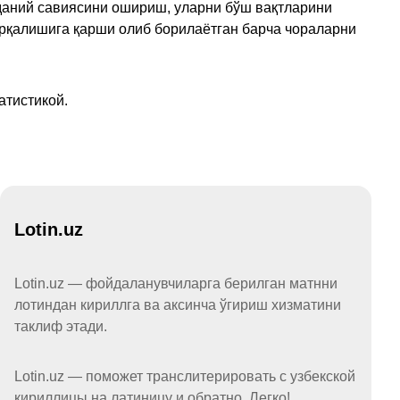
аданий савиясини ошириш, уларни бўш вақтларини
арқалишига қарши олиб борилаётган барча чораларни
атистикой.
Lotin.uz
Lotin.uz — фойдаланувчиларга берилган матнни
лотиндан кириллга ва аксинча ўгириш хизматини
таклиф этади.
Lotin.uz — поможет транслитерировать с узбекской
кириллицы на латиницу и обратно. Легко!