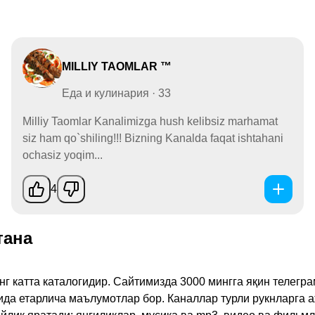
MILLIY TAOMLAR ™
Еда и кулинария · 33
Milliy Taomlar Kanalimizga hush kelibsiz marhamat
siz ham qo`shiling!!! Bizning Kanalda faqat ishtahani
ochasiz yoqim...
4
тана
инг катта каталогидир. Сайтимизда 3000 мингга яқин телег
қида етарлича маълумотлар бор. Каналлар турли рукнларга 