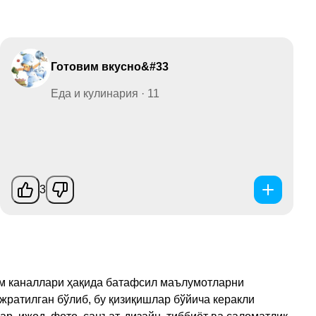
Готовим вкусно&#33
Еда и кулинария · 11
3
рам каналлари ҳақида батафсил маълумотларни
ажратилган бўлиб, бу қизиқишлар бўйича керакли