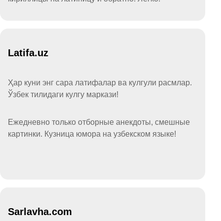
Latifa.uz
Ҳар куни энг сара латифалар ва кулгули расмлар.
Ўзбек тилидаги кулгу маркази!
Ежедневно только отборные анекдоты, смешные
картинки. Кузница юмора на узбекском языке!
Sarlavha.com