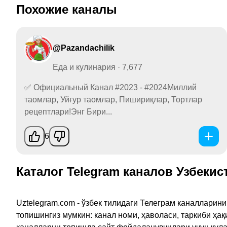
Похожие каналы
@Pazandachilik
Еда и кулинария · 7,677
✅ Официальный Канал #2023 - #2024Миллий
таомлар, Уйғур таомлар, Пишириқлар, Тортлар
рецептлари!Энг Бири...
6
Каталог Telegram каналов Узбекис
Uztelegram.com - ўзбек тилидаги Телеграм каналларин
топишингиз мумкин: канал номи, ҳаволаси, таркиби ҳа