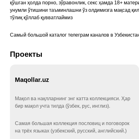
қўшган ҳолда порно, зўравонлик, секс ҳамда 18+ мат
унумли ўтишини таъминлашни ўз олдимизга мақсад қил
тўлиқ қўллаб қувватлаймиз
Самый большой каталог телеграм каналов в Узбекистан
Проекты
Maqollar.uz
Мақол ва нақлларнинг энг катта коллекцияси. Ҳар
бир мақол учта тилда (ўзбек, рус, инглиз).
Самая большая коллекция пословиц и поговорок
на трёх языках (узбекский, русский, английский.)