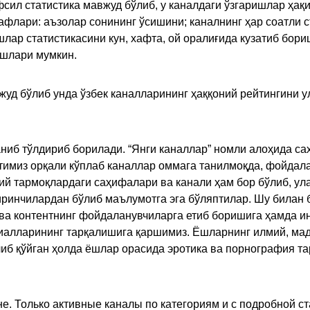
сил статистика мавжуд бўлиб, у каналдаги ўзгаришлар ҳақи
флари: аъзолар сонининг ўсишини; каналнинг ҳар соатли с
лар статистикасини кун, хафта, ой оралиғида кузатиб бори
ишлари мумкин.
жуд бўлиб унда ўзбек каналларининг ҳаққоний рейтингини 
ниб тўлдириб борилади. “Янги каналлар” номли алоҳида са
имиз орқали кўплаб каналлар оммага танилмоқда, фойдала
ий тармоқлардаги саҳифалари ва канали ҳам бор бўлиб, ул
ринчилардан бўлиб маълумотга эга бўляптилар. Шу билан б
а контентнинг фойдаланувчиларга етиб боришига ҳамда ин
ериалларининг тарқалишига қаршимиз. Ёшларнинг илмий, м
иб қўйган ҳолда ёшлар орасида эротика ва порнография т
е. Только активные каналы по категориям и с подробной ст