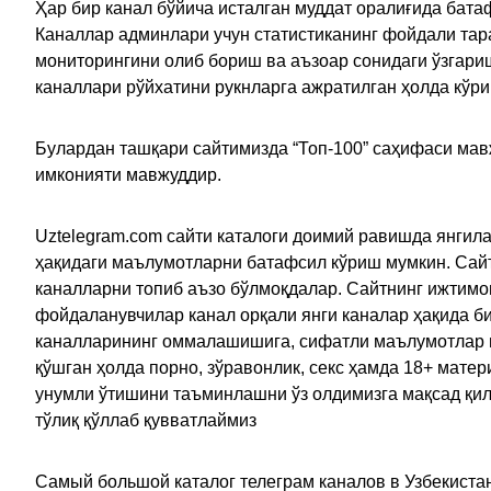
Ҳар бир канал бўйича исталган муддат оралиғида батаф
Каналлар админлари учун статистиканинг фойдали тара
мониторингини олиб бориш ва аъзоар сонидаги ўзгариш
каналлари рўйхатини рукнларга ажратилган ҳолда кўр
Булардан ташқари сайтимизда “Топ-100” саҳифаси мав
имконияти мавжуддир.
Uztelegram.com сайти каталоги доимий равишда янгила
ҳақидаги маълумотларни батафсил кўриш мумкин. Сайт
каналларни топиб аъзо бўлмоқдалар. Сайтнинг ижтимо
фойдаланувчилар канал орқали янги каналар ҳақида би
каналларининг оммалашишига, сифатли маълумотлар в
қўшган ҳолда порно, зўравонлик, секс ҳамда 18+ мат
унумли ўтишини таъминлашни ўз олдимизга мақсад қил
тўлиқ қўллаб қувватлаймиз
Самый большой каталог телеграм каналов в Узбекистан