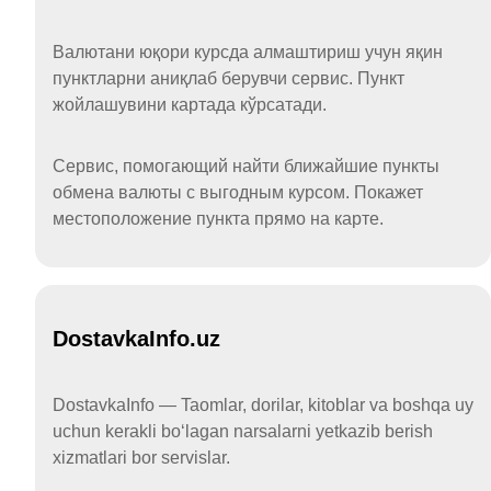
Валютани юқори курсда алмаштириш учун яқин
пунктларни аниқлаб берувчи сервис. Пункт
жойлашувини картада кўрсатади.
Сервис, помогающий найти ближайшие пункты
обмена валюты с выгодным курсом. Покажет
местоположение пункта прямо на карте.
DostavkaInfo.uz
DostavkaInfo — Taomlar, dorilar, kitoblar va boshqa uy
uchun kerakli boʻlagan narsalarni yetkazib berish
xizmatlari bor servislar.