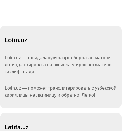
Lotin.uz
Lotin.uz — фойдаланувчиларга берилган матнни
лотиндан кириллга ва аксинча ўгириш хизматини
таклиф этади.
Lotin.uz — поможет транслитерировать с узбекской
кириллицы на латиницу и обратно. Легко!
Latifa.uz