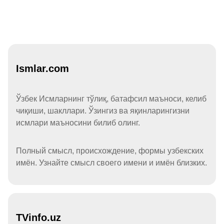
Ismlar.com
Ўзбек Исмларнинг тўлиқ, батафсил маъноси, келиб
чиқиши, шакллари. Ўзингиз ва яқинларингизни
исмлари маъносини билиб олинг.
Полный смысл, происхождение, формы узбекских
имён. Узнайте смысл своего имени и имён близких.
TVinfo.uz