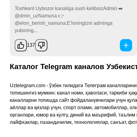
Toshkent Uybozor kanaliga xush kelibsizAdmin ➡️
@dmin_uzNamuna 👉
@elon_berish_namuna.E'loningizni adminga
yuboring...
137
Каталог Telegram каналов Узбекис
Uztelegram.com - ўзбек тилидаги Телеграм каналларин
топишингиз мумкин: канал номи, ҳаволаси, таркиби ҳа
каналларни топишда сайт фойдаланувчилари учун қулайл
аёллар ва қизлар учун, спорт олами, автомобиллар, ол
органлари, юмор ва кулгу, диний ва маърифий, таълим
лайфхаклар, пазандачилик, технологиялар, санъат, фо