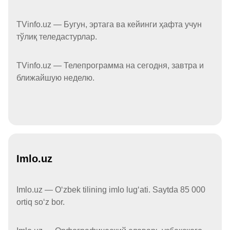
TVinfo.uz — Бугун, эртага ва кейинги ҳафта учун
тўлиқ теледастурлар.
TVinfo.uz — Телепрограмма на сегодня, завтра и
ближайшую неделю.
Imlo.uz
Imlo.uz — Oʻzbek tilining imlo lugʻati. Saytda 85 000
ortiq soʻz bor.