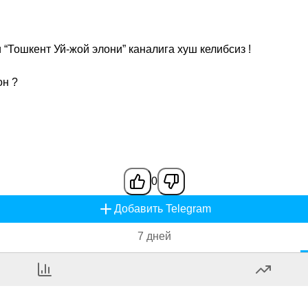
“Тошкент Уй-жой элони” каналига хуш келибсиз !
он ?
0
Добавить Telegram
7 дней