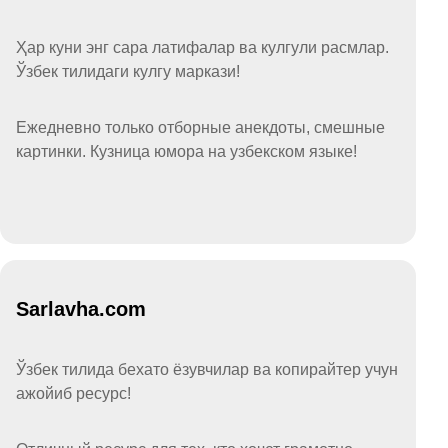
Ҳар куни энг сара латифалар ва кулгули расмлар.
Ўзбек тилидаги кулгу маркази!
Ежедневно только отборные анекдоты, смешные
картинки. Кузница юмора на узбекском языке!
Sarlavha.com
Ўзбек тилида бехато ёзувчилар ва копирайтер учун
ажойиб ресурс!