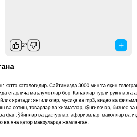
27
тана
инг катта каталогидир. Сайтимизда 3000 мингга яқин телег
қида етарлича маълумотлар бор. Каналлар турли рукнларга 
ик яратади: янгиликлар, мусиқа ва mp3, видео ва фильмлар
иш ва сотиш, товарлар ва хизматлар, кўнгилочар, бизнес ва 
 ва фан, ўйинлар ва дастурлар, афоризмлар, мақоллар ва и
то ва яна қатор мавзуларда жамланган.