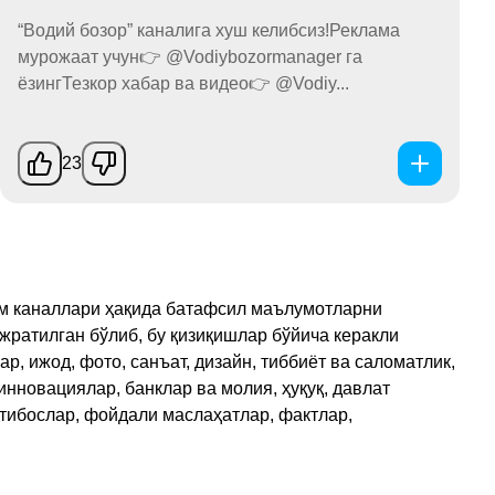
“Водий бозор” каналига хуш келибсиз!Реклама
мурожаат учун👉 @Vodiybozormanager га
ёзингТезкор хабар ва видео👉 @Vodiy...
23
рам каналлари ҳақида батафсил маълумотларни
ажратилган бўлиб, бу қизиқишлар бўйича керакли
, ижод, фото, санъат, дизайн, тиббиёт ва саломатлик,
инновациялар, банклар ва молия, ҳуқуқ, давлат
қтибослар, фойдали маслаҳатлар, фактлар,