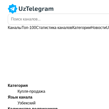
Каналы
Топ-100
Статистика
каналов
Категории
Новости
U
Категория
Купля-продажа
Язык канала
Узбекский
Количество подписчиков