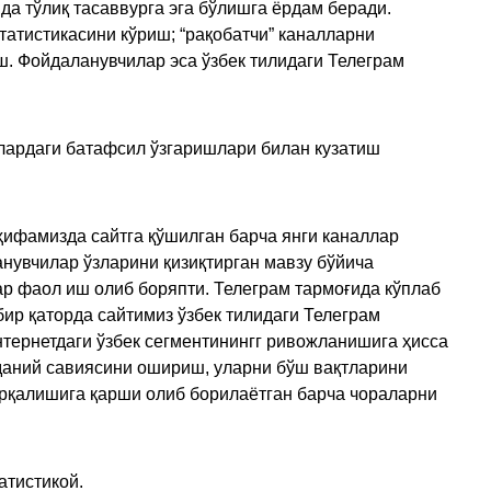
да тўлиқ тасаввурга эга бўлишга ёрдам беради.
татистикасини кўриш; “рақобатчи” каналларни
ш. Фойдаланувчилар эса ўзбек тилидаги Телеграм
улардаги батафсил ўзгаришлари билан кузатиш
ҳифамизда сайтга қўшилган барча янги каналлар
нувчилар ўзларини қизиқтирган мавзу бўйича
ар фаол иш олиб боряпти. Телеграм тармоғида кўплаб
ир қаторда сайтимиз ўзбек тилидаги Телеграм
тернетдаги ўзбек сегментинингг ривожланишига ҳисса
аданий савиясини ошириш, уларни бўш вақтларини
арқалишига қарши олиб борилаётган барча чораларни
атистикой.