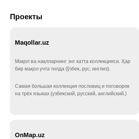
Проекты
Maqollar.uz
Мақол ва нақлларнинг энг катта коллекцияси. Ҳар
бир мақол учта тилда (ўзбек, рус, инглиз).
Самая большая коллекция пословиц и поговорок
на трёх языках (узбекский, русский, английский.)
OnMap.uz