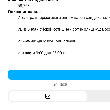
58,768
Описание канала
?Телеграм тармоғидаги энг оммабоп савдо канали 
?Биз билан Уй-жой сотиш ёки сотиб олиш жуда ос
?‍? Админ:
@UyJoyEloni_admini
Иш вақти 9:00 дан 23:00 га
24 часа