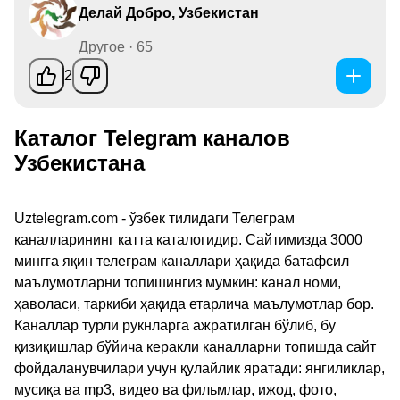
Делай Добро, Узбекистан
Другое · 65
2
Каталог Telegram каналов
Узбекистана
Uztelegram.com - ўзбек тилидаги Телеграм
каналларининг катта каталогидир. Сайтимизда 3000
мингга яқин телеграм каналлари ҳақида батафсил
маълумотларни топишингиз мумкин: канал номи,
ҳаволаси, таркиби ҳақида етарлича маълумотлар бор.
Каналлар турли рукнларга ажратилган бўлиб, бу
қизиқишлар бўйича керакли каналларни топишда сайт
фойдаланувчилари учун қулайлик яратади: янгиликлар,
мусиқа ва mp3, видео ва фильмлар, ижод, фото,