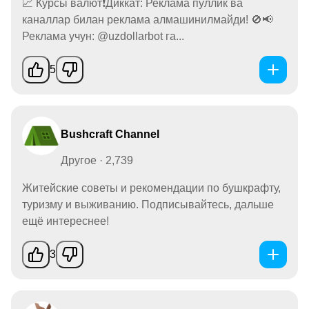
📈 Курсы валют❗️Диккат: Реклама пуллик ва
каналлар билан реклама алмашинилмайди! 🚫📢
Реклама учун: @uzdollarbot га...
5
Bushcraft Channel
Другое · 2,739
Житейские советы и рекомендации по бушкрафту,
туризму и выживанию. Подписывайтесь, дальше
ещё интереснее!
3