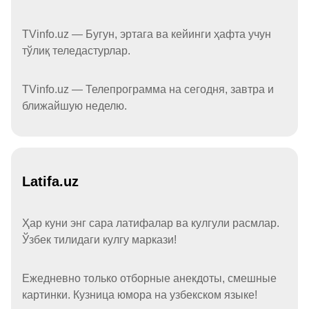
TVinfo.uz — Бугун, эртага ва кейинги ҳафта учун
тўлиқ теледастурлар.
TVinfo.uz — Телепрограмма на сегодня, завтра и
ближайшую неделю.
Latifa.uz
Ҳар куни энг сара латифалар ва кулгули расмлар.
Ўзбек тилидаги кулгу маркази!
Ежедневно только отборные анекдоты, смешные
картинки. Кузница юмора на узбекском языке!