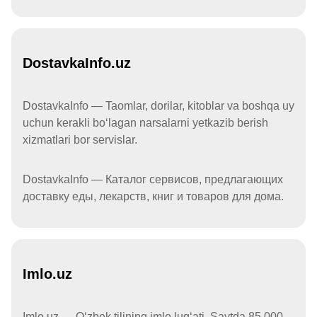
DostavkaInfo.uz
DostavkaInfo — Taomlar, dorilar, kitoblar va boshqa uy
uchun kerakli boʻlagan narsalarni yetkazib berish
xizmatlari bor servislar.
DostavkaInfo — Каталог сервисов, предлагающих
доставку еды, лекарств, книг и товаров для дома.
Imlo.uz
Imlo.uz — Oʻzbek tilining imlo lugʻati. Saytda 85 000