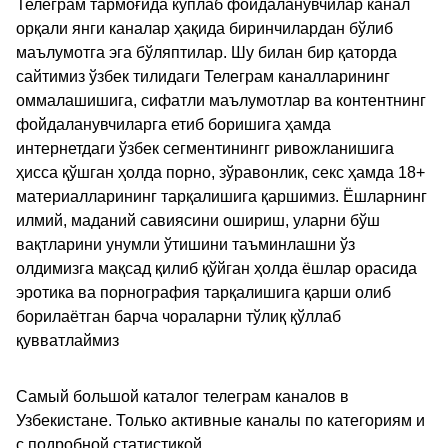
Телеграм тармоғида кўплаб фойдаланувчилар канал
орқали янги каналар ҳақида биринчилардан бўлиб
маълумотга эга бўляптилар. Шу билан бир қаторда
сайтимиз ўзбек тилидаги Телеграм каналларининг
оммалашишига, сифатли маълумотлар ва контентнинг
фойдаланувчиларга етиб боришига ҳамда
интернетдаги ўзбек сегментинингг ривожланишига
ҳисса қўшган ҳолда порно, зўравонлик, секс ҳамда 18+
материалларининг тарқалишига қаршимиз. Ёшларнинг
илмий, маданий савиясини ошириш, уларни бўш
вақтларини унумли ўтишини таъминлашни ўз
олдимизга мақсад қилиб қўйган ҳолда ёшлар орасида
эротика ва порнография тарқалишига қарши олиб
борилаётган барча чораларни тўлиқ қўллаб
қувватлаймиз
Самый большой каталог телеграм каналов в
Узбекистане. Только активные каналы по категориям и
с подробной статистикой.