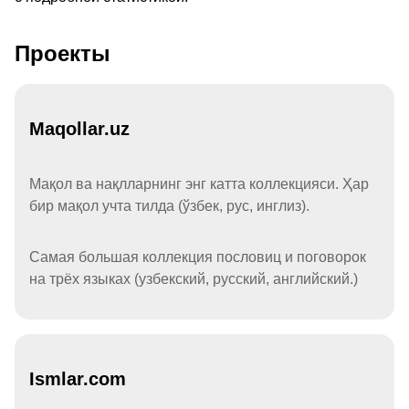
Проекты
Maqollar.uz
Мақол ва нақлларнинг энг катта коллекцияси. Ҳар
бир мақол учта тилда (ўзбек, рус, инглиз).
Самая большая коллекция пословиц и поговорок
на трёх языках (узбекский, русский, английский.)
Ismlar.com