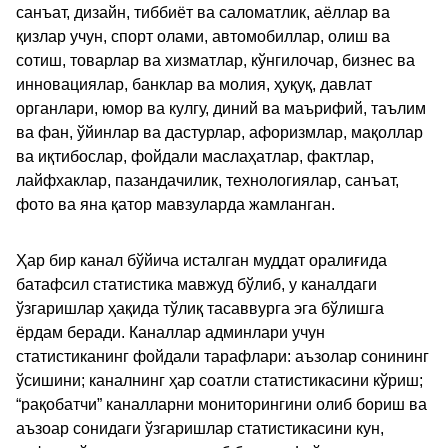
санъат, дизайн, тиббиёт ва саломатлик, аёллар ва
қизлар учун, спорт олами, автомобиллар, олиш ва
сотиш, товарлар ва хизматлар, кўнгилочар, бизнес ва
инновациялар, банклар ва молия, ҳуқуқ, давлат
органлари, юмор ва кулгу, диний ва маърифий, таълим
ва фан, ўйинлар ва дастурлар, афоризмлар, мақоллар
ва иқтибослар, фойдали маслаҳатлар, фактлар,
лайфхаклар, пазандачилик, технологиялар, санъат,
фото ва яна қатор мавзуларда жамланган.
Ҳар бир канал бўйича исталган муддат оралиғида
батафсил статистика мавжуд бўлиб, у каналдаги
ўзгаришлар ҳақида тўлиқ тасаввурга эга бўлишга
ёрдам беради. Каналлар админлари учун
статистиканинг фойдали тарафлари: аъзолар сонининг
ўсишини; каналнинг ҳар соатли статистикасини кўриш;
“рақобатчи” каналларни мониторингини олиб бориш ва
аъзоар сонидаги ўзгаришлар статистикасини кун,