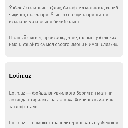
Ўзбек Исмларнинг тўлиқ, батафсил маъноси, келиб
чиқиши, шакллари. Ўзингиз ва яқинларингизни
исмлари маъносини билиб олинг.
Полный смысл, происхождение, формы узбекских
имён. Узнайте смысл своего имени и имён близких.
Lotin.uz
Lotin.uz — фойдаланувчиларга берилган матнни
лотиндан кириллга ва аксинча ўгириш хизматини
таклиф этади.
Lotin.uz — поможет транслитерировать с узбекской