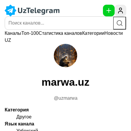
Каналы
Топ-100
Статистика
каналов
Категории
Новости
UZ
marwa.uz
@uzmarwa
Категория
Другое
Язык канала
Узбекский