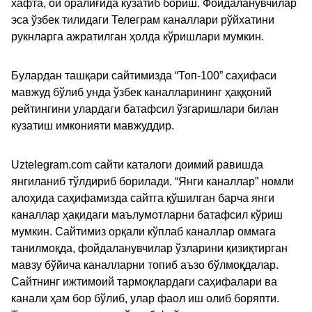
хафта, ой оралиғида кузатиб бориш. Фойдаланувчилар
эса ўзбек тилидаги Телеграм каналлари рўйхатини
рукнларга ажратилган ҳолда кўришлари мумкин.
Булардан ташқари сайтимизда “Топ-100” саҳифаси
мавжуд бўлиб унда ўзбек каналларининг ҳаққоний
рейтингини улардаги батафсил ўзгаришлари билан
кузатиш имконияти мавжуддир.
Uztelegram.com сайти каталоги доимий равишда
янгиланиб тўлдириб борилади. “Янги каналлар” номли
алоҳида саҳифамизда сайтга қўшилган барча янги
каналлар ҳақидаги маълумотларни батафсил кўриш
мумкин. Сайтимиз орқали кўплаб каналлар оммага
танилмоқда, фойдаланувчилар ўзларини қизиқтирган
мавзу бўйича каналларни топиб аъзо бўлмоқдалар.
Сайтнинг ижтимоий тармоқлардаги саҳифалари ва
канали ҳам бор бўлиб, улар фаол иш олиб боряпти.