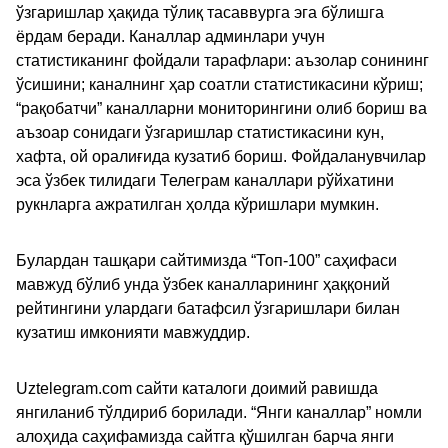
ўзгаришлар ҳақида тўлиқ тасаввурга эга бўлишга
ёрдам беради. Каналлар админлари учун
статистиканинг фойдали тарафлари: аъзолар сонининг
ўсишини; каналнинг ҳар соатли статистикасини кўриш;
“рақобатчи” каналларни мониторингини олиб бориш ва
аъзоар сонидаги ўзгаришлар статистикасини кун,
хафта, ой оралиғида кузатиб бориш. Фойдаланувчилар
эса ўзбек тилидаги Телеграм каналлари рўйхатини
рукнларга ажратилган ҳолда кўришлари мумкин.
Булардан ташқари сайтимизда “Топ-100” саҳифаси
мавжуд бўлиб унда ўзбек каналларининг ҳаққоний
рейтингини улардаги батафсил ўзгаришлари билан
кузатиш имконияти мавжуддир.
Uztelegram.com сайти каталоги доимий равишда
янгиланиб тўлдириб борилади. “Янги каналлар” номли
алоҳида саҳифамизда сайтга қўшилган барча янги