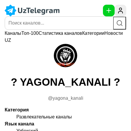
Каналы
Топ-100
Статистика
каналов
Категории
Новости
UZ
? YAGONA_KANALI ?
@yagona_kanali
Категория
Развлекательные каналы
Язык канала
Узбекский