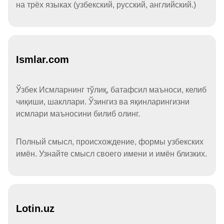
на трёх языках (узбекский, русский, английский.)
Ismlar.com
Ўзбек Исмларнинг тўлиқ, батафсил маъноси, келиб
чиқиши, шакллари. Ўзингиз ва яқинларингизни
исмлари маъносини билиб олинг.
Полный смысл, происхождение, формы узбекских
имён. Узнайте смысл своего имени и имён близких.
Lotin.uz