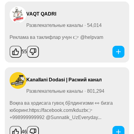
VAQT QADRI
Развлекательные каналы · 54,014
Реклама ва таклифлар учун 👉 @helpvam
55
Kanallani Dodasi | Расмий канал
Развлекательные каналы · 801,294
Воқеа ва ҳодисага гувоҳ бўлдингизми 👀 бизга
юборинг.https://facebook.com/kduzb👉
+998999999992 @Sunnatik_UzEveryday...
46