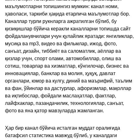
маълумотларни топишингиз мумкин: канал номи,
ҳаволаси, таркиби ҳақида етарлича маълумотлар бор.
Каналлар турли рукнларга ажратилган бўлиб, бу
қизиқишлар бўйича керакли каналларни топишда сайт
фойдаланувчилари учун қулайлик яратади: янгиликлар,
мусиқа ва mp3, видео ва фильмлар, ижод, фото,
санъат, дизайн, тиббиёт ва саломатлик, аёллар ва
қизлар учун, спорт олами, автомобиллар, олиш ва
сотиш, товарлар ва хизматлар, кўнгилочар, бизнес ва
инновациялар, банклар ва молия, ҳуқуқ, давлат
органлари, юмор ва кулгу, диний ва маърифий, таълим
ва фан, ўйинлар ва дастурлар, афоризмлар, мақоллар
ва иқтибослар, фойдали маслаҳатлар, фактлар,
лайфхаклар, пазандачилик, технологиялар, санъат,
фото ва яна қатор мавзуларда жамланган.
Ҳар бир канал бўйича исталган муддат оралиғида
батафсил статистика мавжуд бўлиб, у каналдаги