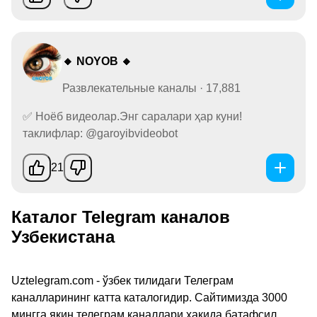
🔸 NOYOB 🔸
Развлекательные каналы · 17,881
✅ Ноёб видеолар.Энг саралари ҳар куни!
таклифлар: @garoyibvideobot
21
Каталог Telegram каналов
Узбекистана
Uztelegram.com - ўзбек тилидаги Телеграм
каналларининг катта каталогидир. Сайтимизда 3000
мингга яқин телеграм каналлари ҳақида батафсил