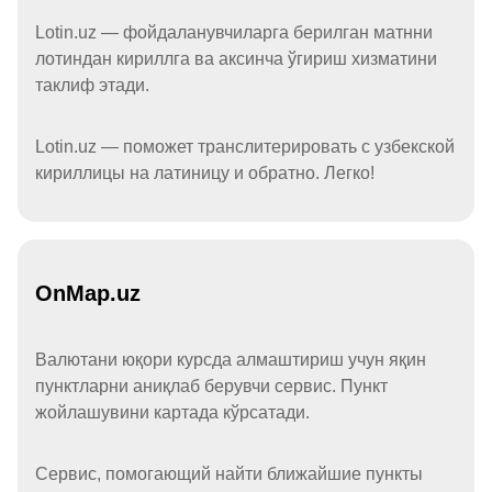
Lotin.uz — фойдаланувчиларга берилган матнни
лотиндан кириллга ва аксинча ўгириш хизматини
таклиф этади.
Lotin.uz — поможет транслитерировать с узбекской
кириллицы на латиницу и обратно. Легко!
OnMap.uz
Валютани юқори курсда алмаштириш учун яқин
пунктларни аниқлаб берувчи сервис. Пункт
жойлашувини картада кўрсатади.
Сервис, помогающий найти ближайшие пункты