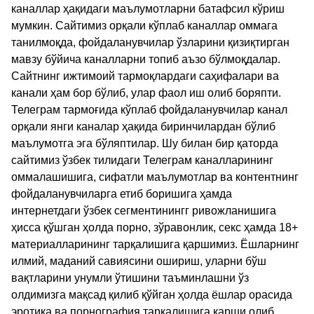
каналлар ҳақидаги маълумотларни батафсил кўриш
мумкин. Сайтимиз орқали кўплаб каналлар оммага
танилмоқда, фойдаланувчилар ўзларини қизиқтирган
мавзу бўйича каналларни топиб аъзо бўлмоқдалар.
Сайтнинг ижтимоий тармоқлардаги саҳифалари ва
канали ҳам бор бўлиб, улар фаол иш олиб боряпти.
Телеграм тармоғида кўплаб фойдаланувчилар канал
орқали янги каналар ҳақида биринчилардан бўлиб
маълумотга эга бўляптилар. Шу билан бир қаторда
сайтимиз ўзбек тилидаги Телеграм каналларининг
оммалашишига, сифатли маълумотлар ва контентнинг
фойдаланувчиларга етиб боришига ҳамда
интернетдаги ўзбек сегментинингг ривожланишига
ҳисса қўшган ҳолда порно, зўравонлик, секс ҳамда 18+
материалларининг тарқалишига қаршимиз. Ёшларнинг
илмий, маданий савиясини ошириш, уларни бўш
вақтларини унумли ўтишини таъминлашни ўз
олдимизга мақсад қилиб қўйган ҳолда ёшлар орасида
эротика ва порнография тарқалишига қарши олиб