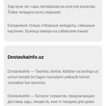
Ҳар куни энг сара латифалар ва кулгули расмлар.
Ўзбек тилидаги кулгу маркази!
Ежедневно только отборные анекдоты, смешные
картинки. Кузница юмора на узбекском языке!
DostavkaInfo.uz
DostavkaInfo — Taomlar, dorilar, kitoblar va boshqa uy
uchun kerakli boʻlagan narsalarni yetkazib berish
xizmatlari bor servislar.
DostavkaInfo — Каталог сервисов, предлагающих
доставку еды, лекарств, книг и товаров для дома.