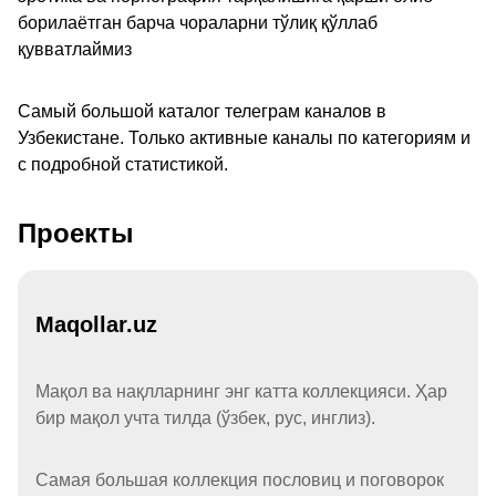
борилаётган барча чораларни тўлиқ қўллаб
қувватлаймиз
Самый большой каталог телеграм каналов в
Узбекистане. Только активные каналы по категориям и
с подробной статистикой.
Проекты
Maqollar.uz
Мақол ва нақлларнинг энг катта коллекцияси. Ҳар
бир мақол учта тилда (ўзбек, рус, инглиз).
Самая большая коллекция пословиц и поговорок